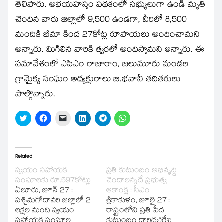
తెలిపారు. అభయహస్తం పథకంలో సభ్యులుగా ఉండి మృతి
చెందిన వారు జిల్లాలో 9,500 ఉండగా, వీరిలో 8,500
మందికి బీమా కింద 27కోట్ల రూపాయలు అందించామని
అన్నారు. మిగిలిన వారికి త్వరలో అందిస్తామని అన్నారు. ఈ
సమావేశంలో ఎపిఎం రాజారాం, జలుమూరు మండల
గ్రామైక్య సంఘం అధ్యక్షురాలు బి.భవానీ తదితరులు
పాల్గొన్నారు.
Click
Click
Click
Click
Click
Click
to
to
to
to
to
to
share
share
email
share
share
share
on
on
a
on
on
on
Twitter
Facebook
link
LinkedIn
Telegram
WhatsApp
(Opens
(Opens
to
(Opens
(Opens
(Opens
in
in
a
in
in
in
Related
new
new
friend
new
new
new
window)
window)
(Opens
window)
window)
window)
స్వయం సహాయక
ప్రతి కుటుంబం అభివృద్ధి
in
సంఘాలకు రూ.597కోట్లు
చెందాలన్నదే ప్రభుత్వ
new
window)
ఏలూరు, జూన్‌ 27 :
ఆకాంక్ష : సీఎం
పశ్చిమగోదావరి జిల్లాలో 2
శ్రీకాకుళం, జూలై 27 :
లక్షల మంది స్వయం
రాష్ట్రంలోని ప్రతి పేద
సహాయక సంఘాల
కుటుంబం దారిద్య్రరేఖ