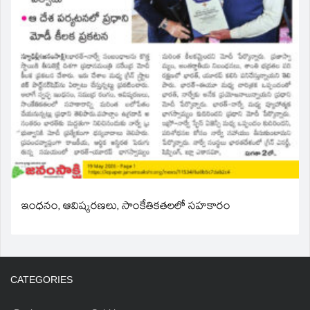
ఇంధనం, ఆవిష్కరణలు, సాంకేతికతలలో సహకారం
CATEGORIES