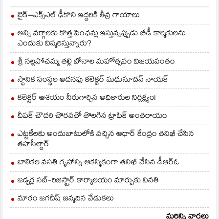
బైక్‌–ఎక్స్‌ఎల్‌ ఢీకొని ఇద్దరికి తీవ్ర గాయాలు
అన్ని వర్గాలకు కొత్త పింఛన్లు ఇస్తున్నప్పుడు బీడీ కార్మికులను
ఎందుకు విస్మరిస్తున్నారు?
శ్రీ నల్లపోచమ్మ తల్లి బోనాల మహోత్సవం విజయవంతం
స్థానిక సంస్థల అదనపు కలెక్టర్ మధుసూదన్ నాయక్
కలెక్టర్ ఆశయం నీరుగార్చిన అధికారుల నిర్లక్ష్యం!
దీపక్ చౌదరి చొరవతో తొలగిన ట్రాఫిక్‌ అంతరాయం
ఎట్టకేలకు అందుబాటులోకి వచ్చిన ఆధార్ కేంద్రం తనిఖీ చేసిన
తహసీల్దార్
బాలికల వసతి గృహాన్ని ఆకస్మికంగా తనిఖీ చేసిన డీఆర్ఓ
జడ్చర్ల సబ్-రిజిస్ట్రార్ కార్యాలయం మార్పుకు వినతి
మారం జగదీష్ జన్మదిన వేడుకలు
మరిన్ని వార్తలు