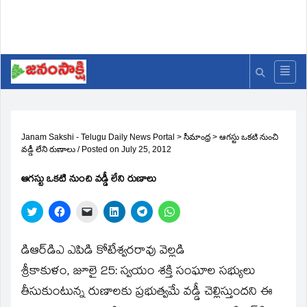
Janam Sakshi - Telugu Daily News Portal
>
సీమాంధ్ర
>
ఆగస్టు ఒకటి నుంచి
వడ్డీ లేని రుణాలు
/
Posted on
July 25, 2012
ఆగస్టు ఒకటి నుంచి వడ్డీ లేని రుణాలు
Click
Click
Click
Click
Click
Click
to
to
to
to
to
to
share
share
email
share
share
share
on
on
a
on
on
on
Twitter
Facebook
link
LinkedIn
Telegram
WhatsApp
డిఆర్‌డిఎ ఎపిడి కోటేశ్వరరావు వెల్లడి
(Opens
(Opens
to
(Opens
(Opens
(Opens
in
in
a
in
in
in
శ్రీకాకుళం, జూలై 25: స్వయం శక్తి సంఘాల సభ్యులు
new
new
friend
new
new
new
window)
window)
(Opens
window)
window)
window)
తీసుకుంటున్న రుణాలకు ప్రభుత్వమే వడ్డీ చెల్లిస్తుందని ఈ
in
new