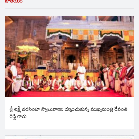
జాతీయం
శ్రీ లక్ష్మీ నరసింహ స్వామివారిని దర్శించుకున్న ముఖ్యమంత్రి రేవంత్
రెడ్డి గారు