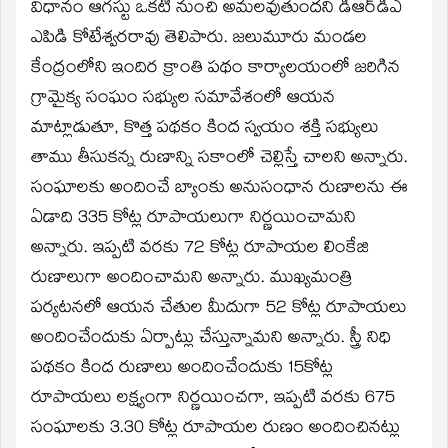
window)
విధానం ఆగస్టు ఒకటి నుంచి అమలవుతుందని డిఆర్‌డిఎ
ఎపిడి కోటేశ్వరరావు తెలిపారు. జలుమూరు మండల
కేంద్రంలోని ఇందిర క్రాంతి పథం కార్యాలయంలో జరిగిన
గ్రామైక్య సంఘం సభ్యుల సమావేశంలో ఆయన
మాట్లాడుతూ, కొత్త పథకం కింద స్వయం శక్తి సభ్యులు
తాము తీసుకన్న రుణాన్ని సకాంలో చెల్లిస్తే చాలని అన్నారు.
సంఘాలకు అందించే బ్యాంకు అనుసంధాన రుణాలను ఈ
ఏడాది 335 కోట్ల రూపాయలుగా నిర్ణయించామని
అన్నారు. ఇప్పటి వరకు 72 కోట్ల రూపాయల లింకేజి
రుణాలుగా అందించామని అన్నారు. ముఖ్యమంత్రి
పర్యటనలో ఆయన చేతుల మీదుగా 52 కోట్ల రూపాయలు
అందించేందుకు ఏర్పాట్లు చేస్తున్నామని అన్నారు. స్త్రీ నిధి
పథకం కింద రుణాలు అందించేందుకు 15కోట్ల
రూపాయలు లక్ష్యంగా నిర్ణయించగా, ఇప్పటి వరకు 675
సంఘాలకు 3.30 కోట్ల రూపాయల రుణం అందించినట్లు