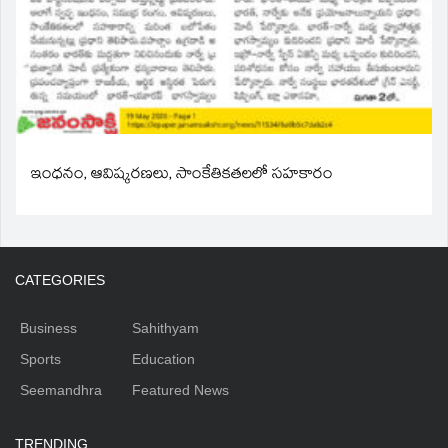
ఇంధనం, ఆవిష్కరణలు, సాంకేతికతలలో సహకారం
CATEGORIES
Business
Sahithyam
Sports
Education
Seemandhra
Featured News
TRENDING