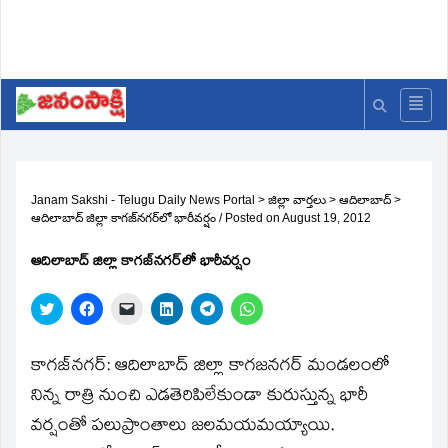
Janam Sakshi - Telugu Daily News Portal
>
జిల్లా వార్తలు
>
ఆదిలాబాద్
>
ఆదిలాబాద్‌ జిల్లా కాగజ్‌నగర్‌లో భారీవర్షం
/
Posted on
August 19, 2012
ఆదిలాబాద్‌ జిల్లా కాగజ్‌నగర్‌లో భారీవర్షం
Click
Click
Click
Click
Click
Click
to
to
to
to
to
to
share
share
email
share
share
share
on
on
a
on
on
on
Twitter
Facebook
link
LinkedIn
Telegram
WhatsApp
కాగజ్‌నగర్‌: ఆదిలాబాద్‌ జిల్లా కాగజనగర్‌ మండలంలో
(Opens
(Opens
to
(Opens
(Opens
(Opens
in
in
a
in
in
in
నిన్న రాత్రి నుంచి ఎడతెరిపిలేకుండా కురుస్తున్న భారీ
new
new
friend
new
new
new
window)
window)
(Opens
window)
window)
window)
వర్షంతో పలుప్రాంతాలు జలమయమయ్యాయి.
in
new