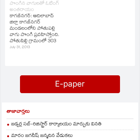
పొంగిన వాగులతో ఓటింగ్‌
చేశారు
అంతరాయం
కాగజ్‌నగర్‌: ఆదిలాబాద్‌
జిల్లా కాగజ్‌నగర్‌
మండలంలోని పోతుపల్లి
వాగు పొంగి ప్రవహిస్తోంది.
పోతుపిల్లి గ్రామంలో 303
ఓటర్లకు వాగు అవలివైపు
July 31, 2013
ఉన్న గుంట్ల పేట లో
పోలింగ్‌ కేంద్రం ఏర్పాటు
చేశారు. దీంతో ఓటర్లు
పోలింగ్‌ కేంద్రానికి
చేరుకోలేక పోతున్నారు.
ఉదయం నుంచి ఎడతెరిపి
లేకుండా కురుస్తున్న
వర్షాలతో వాగు ఉద్ధృతంగా
ప్రవహిస్తోంది. ప్రత్యామ్నాయ
ఏర్పాట్లు చేయాలని ఓటర్లు
తాజావార్తలు
కోరుతున్నారు.
జడ్చర్ల సబ్-రిజిస్ట్రార్ కార్యాలయం మార్పుకు వినతి
మారం జగదీష్ జన్మదిన వేడుకలు