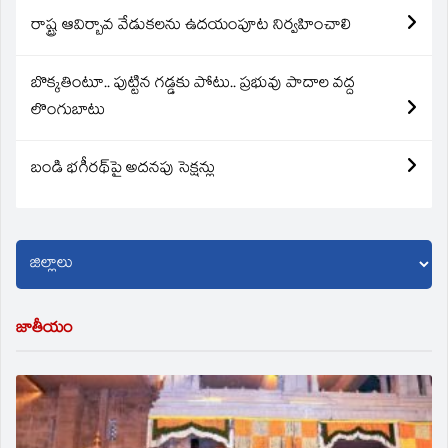
రాష్ట్ర ఆవిర్బావ వేడుకలను ఉదయంపూట నిర్వహించాలి
బొక్కతింటూ.. పుట్టిన గడ్డకు పోటు.. ప్రభువు పాదాల వద్ద
లొంగుబాటు
బండి భగీరథ్‌పై అదనపు సెక్షన్లు
జాతీయం