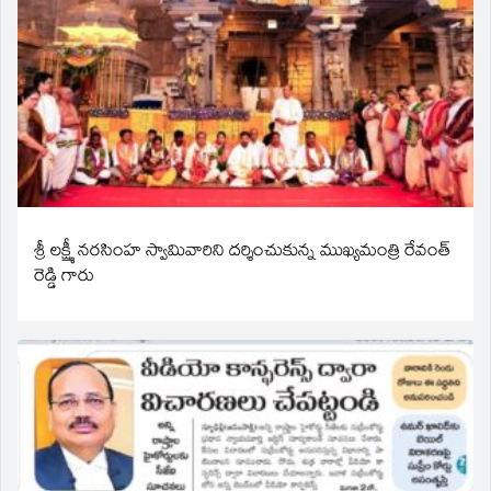
శ్రీ లక్ష్మీ నరసింహ స్వామివారిని దర్శించుకున్న ముఖ్యమంత్రి రేవంత్
రెడ్డి గారు