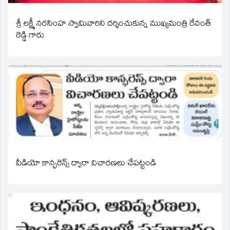
శ్రీ లక్ష్మీ నరసింహ స్వామివారిని దర్శించుకున్న ముఖ్యమంత్రి రేవంత్
రెడ్డి గారు
వీడియో కాన్ఫరెన్స్ ద్వారా విచారణలు చేపట్టండి