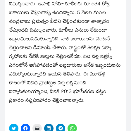
విమర్శించారు. ఉపాధి హావిూ కూలీలకు రూ.534 కోట్ల
బకాయిలు చెల్లించాల్సి ఉందన్నారు. 5 నెలల నుంచి
చంద్రబాబు ప్రభుత్వం వీటిని చెల్లించకుండా తాత్సారం
చేస్తుందని విమర్శించారు. కూలీలు పనులు లేకుండా
ఇబ్బందులుపడుతున్నారని, వారి బకాయిలను వెంటనే
చెల్లించాలని డిమాండ్‌ చేశారు. రాష్ట్రంలో 8లక్షల పక్కా
గృహాలకు నేటికీ బిల్లులు చెల్లించలేదని, దీని వల్ల ఇళ్లన్నీ
సగంలోనే ఆగిపోవడంతో లబ్ధిదారులు అనేక ఇబ్బందులను
ఎదుర్కొంటున్నారని ఆయన తెలిపారు. ఈ మూడేళ్ల
కాలంలో వివిధ ప్రాజెక్టుల వల్ల లక్ష మంది
నిర్వాసితులయ్యారని, వీరికి 2013 భూసేకరణ చట్టం
ప్రకారం నష్టపరిహారం చెల్లించాలన్నారు.
Click
Click
Click
Click
Click
Click