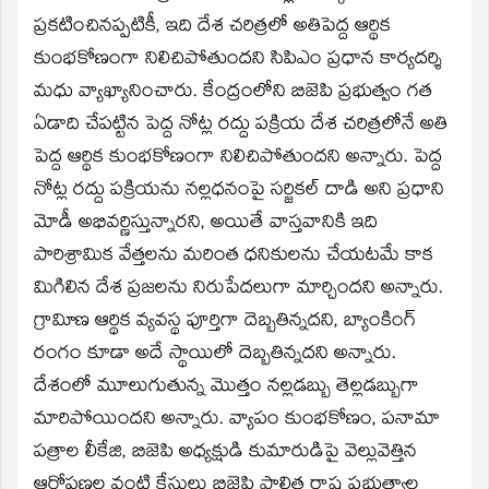
window)
ప్రకటించినప్పటికీ, ఇది దేశ చరిత్రలో అతిపెద్ద ఆర్థిక
కుంభకోణంగా నిలిచిపోతుందని సిపిఎం ప్రధాన కార్యదర్శి
మధు వ్యాఖ్యానించారు. కేంద్రంలోని బిజెపి ప్రభుత్వం గత
ఏడాది చేపట్టిన పెద్ద నోట్ల రద్దు పక్రియ దేశ చరిత్రలోనే అతి
పెద్ద ఆర్థిక కుంభకోణంగా నిలిచిపోతుందని అన్నారు. పెద్ద
నోట్ల రద్దు పక్రియను నల్లధనంపై సర్జికల్‌ దాడి అని ప్రధాని
మోడీ అభివర్ణిస్తున్నారని, అయితే వాస్తవానికి ఇది
పారిశ్రామిక వేత్తలను మరింత ధనికులను చేయటమే కాక
మిగిలిన దేశ ప్రజలను నిరుపేదలుగా మార్చిందని అన్నారు.
గ్రావిూణ ఆర్థిక వ్యవస్థ పూర్తిగా దెబ్బతిన్నదని, బ్యాంకింగ్‌
రంగం కూడా అదే స్థాయిలో దెబ్బతిన్నదని అన్నారు.
దేశంలో మూలుగుతున్న మొత్తం నల్లడబ్బు తెల్లడబ్బుగా
మారిపోయిందని అన్నారు. వ్యాపం కుంభకోణం, పనామా
పత్రాల లీకేజి, బిజెపి అధ్యక్షుడి కుమారుడిపై వెల్లువెత్తిన
ఆరోపణల వంటి కేసులు బిజెపి పాలిత రాష్ట్ర ప్రభుత్వాల