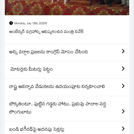
Monday, July 13th, 2026
అంబేద్కర్ విగ్రహాన్ని ఆవిష్కరించిన మంత్రి వివేక్
అన్ని వర్గాల ప్రజలను కాంగ్రెస్ మోసం చేసింది
మోటర్లకు మీటర్లు పెట్టం
రాష్ట్ర ఆవిర్బావ వేడుకలను ఉదయంపూట నిర్వహించాలి
బొక్కతింటూ.. పుట్టిన గడ్డకు పోటు.. ప్రభువు పాదాల వద్ద
లొంగుబాటు
బండి భగీరథ్‌పై అదనపు సెక్షన్లు