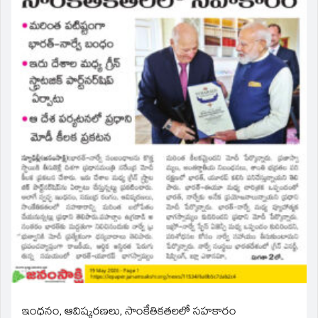
ఇంధనం, ఆవిష్కరణలు, సాంకేతికతలలో సహకారం