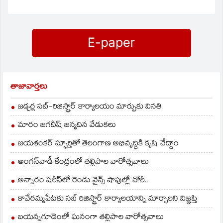
తాజావార్తలు
జడ్చర్ల సబ్-రిజిస్ట్రార్ కార్యాలయం మార్పుకు వినతి
మారం జగదీష్ జన్మదిన వేడుకలు
జయశంకర్ స్ఫూర్తితో తెలంగాణ అభివృద్ధికి కృషి చేద్దాం
అంగన్‌వాడీ కేంద్రంలో తల్లిపాల వారోత్సవాలు
అన్నారం షరీఫ్‌లో రెండు వైన్స్ షాపుల్లో చోరీ..
కావేరమ్మపేటకు సబ్ రిజిస్ట్రార్ కార్యాలయాన్ని మార్చాలని విజ్ఞప్తి
బయన్నగూడెంలో ఘనంగా తల్లిపాల వారోత్సవాలు