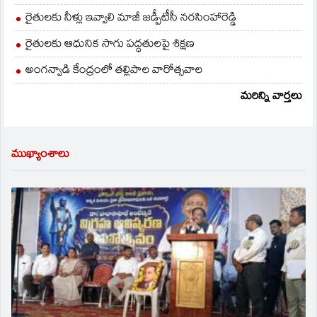
రైతులకు నీళ్లు ఇవ్వాలి మాజీ జడ్పీటీసీ నరసింహారెడ్డి
రైతులకు ఆధునిక సాగు పద్ధతులపై శిక్షణ
అంగన్వాడి కేంద్రంలో తల్లిపాల వారోత్సవాల
మరిన్ని వార్తలు
ముఖ్యాంశాలు