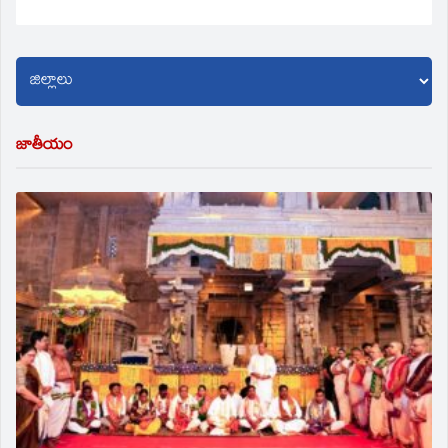
జాతీయం