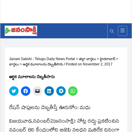
Janam Sakshi - Telugu Daily News Portal
>
జిల్లా వార్తలు
>
హైదరాబాద్
>
వార్తలు
>
ఆర్థిక మూలాలను దెబ్బతీసారు
/
Posted on
November 2, 2017
ఆర్థిక మూలాలను దెబ్బతీసారు
Click
Click
Click
Click
Click
Click
to
to
to
to
to
to
share
share
email
share
share
share
on
on
a
on
on
on
Twitter
Facebook
link
LinkedIn
Telegram
WhatsApp
రేషన్‌ షాపులను దెబ్బతీస్తే ఊరుకోం: మధు
(Opens
(Opens
to
(Opens
(Opens
(Opens
in
in
a
in
in
in
new
new
friend
new
new
new
విజయవాడ,నవంబర్‌2(జ‌నంసాక్షి): నోట్ల రద్దు ప్రకటించిన
window)
window)
(Opens
window)
window)
window)
in
new
నవంబర్‌ 8ని కేంద్రంలోని బిజెపి నల్లధన వ్యతిరేక దినంగా