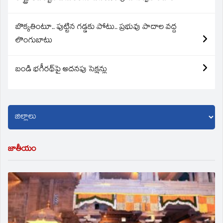
బొక్కతింటూ.. పుట్టిన గడ్డకు పోటు.. ప్రభువు పాదాల వద్ద
లొంగుబాటు
బండి భగీరథ్‌పై అదనపు సెక్షన్లు
జాతీయం