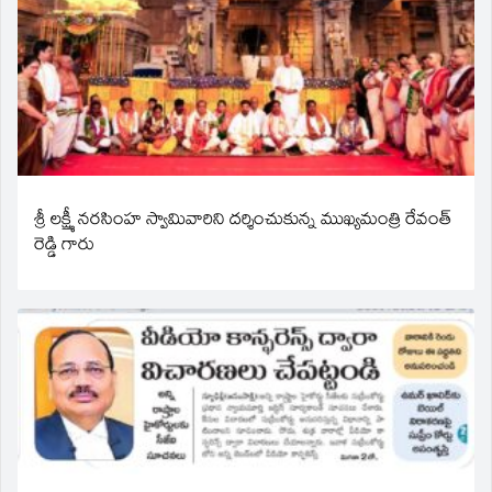
శ్రీ లక్ష్మీ నరసింహ స్వామివారిని దర్శించుకున్న ముఖ్యమంత్రి రేవంత్
రెడ్డి గారు