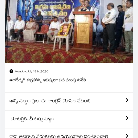
Monday, July 13th, 2026
అంబేద్కర్ విగ్రహాన్ని ఆవిష్కరించిన మంత్రి వివేక్
అన్ని వర్గాల ప్రజలను కాంగ్రెస్ మోసం చేసింది
మోటర్లకు మీటర్లు పెట్టం
రాష్ట్ర ఆవిర్బావ వేడుకలను ఉదయంపూట నిర్వహించాలి