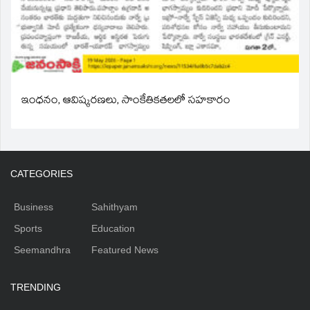
ఇంధనం, ఆవిష్కరణలు, సాంకేతికతలలో సహకారం
CATEGORIES
Business
Sahithyam
Sports
Education
Seemandhra
Featured News
TRENDING