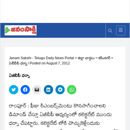
Janam Sakshi - Telugu Daily News Portal
>
జిల్లా వార్తలు
>
కరీంనగర్
>
ఏబీవీపీ ధర్నా
/
Posted on
August 7, 2012
ఏబీవీపీ ధర్నా
Click
Click
Click
Click
Click
Click
to
to
to
to
to
to
share
share
email
share
share
share
on
on
a
on
on
on
Twitter
Facebook
link
LinkedIn
Telegram
WhatsApp
రాంపూర్‌ : ఫీజు రీఎంబర్స్‌మెంటు కొనసాగించాలని
(Opens
(Opens
to
(Opens
(Opens
(Opens
in
in
a
in
in
in
డిమాండ్‌ చేస్తూ ఏబీవీపీ ఆధ్వర్యంలో కలెక్టరేట్‌ ముందు
new
new
friend
new
new
new
window)
window)
(Opens
window)
window)
window)
ధర్నా చేపట్టారు. కలెక్టరేట్‌ లోకి చొచ్చుకెళ్లేందుకు
in
new