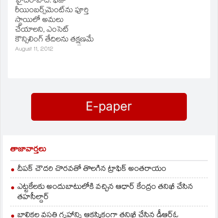
హైదరాబాద్‌: ఫీజు
రీయింబర్స్‌మెంట్‌ను పూర్తి
స్థాయిలో అమలు
చేయాలని, ఎంసెట్‌
కౌన్సిలింగ్‌ తేదిలను తక్షణమే
ప్రకటించాలని డిమాండ్‌
August 11, 2012
చేస్తూ ఉస్మానియా
యూనివర్శిటీ ఏబీవీపీ
ఆందోళన చేపటంది. ఆర్ట్స్‌
కళాశాల నుంచి ర్యాలీగా
తార్నాక వైపు వెళ్తుండగా
ఓయు పోలీసు స్టేషన్‌ వద్ద
పోలీసులు వారిని అరెస్ట్‌
చేశారు. ఈ సంధర్భంగా
స్వల్ప ఉద్రిక్తత
చోటుచేసుకుంది.
తాజావార్తలు
విద్యార్థులపై పెట్టిన అక్రమ
కేసులను
దీపక్ చౌదరి చొరవతో తొలగిన ట్రాఫిక్‌ అంతరాయం
ఎత్తివేయటంతోపాటు తమ
డిమాండ్లను
ఎట్టకేలకు అందుబాటులోకి వచ్చిన ఆధార్ కేంద్రం తనిఖీ చేసిన
పరిష్కరించకపోతే ఈ నెల
తహసీల్దార్
13న…
బాలికల వసతి గృహాన్ని ఆకస్మికంగా తనిఖీ చేసిన డీఆర్ఓ