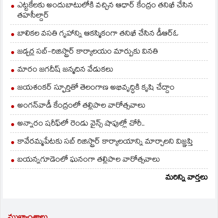
ఎట్టకేలకు అందుబాటులోకి వచ్చిన ఆధార్ కేంద్రం తనిఖీ చేసిన
తహసీల్దార్
బాలికల వసతి గృహాన్ని ఆకస్మికంగా తనిఖీ చేసిన డీఆర్ఓ
జడ్చర్ల సబ్-రిజిస్ట్రార్ కార్యాలయం మార్పుకు వినతి
మారం జగదీష్ జన్మదిన వేడుకలు
జయశంకర్ స్ఫూర్తితో తెలంగాణ అభివృద్ధికి కృషి చేద్దాం
అంగన్‌వాడీ కేంద్రంలో తల్లిపాల వారోత్సవాలు
అన్నారం షరీఫ్‌లో రెండు వైన్స్ షాపుల్లో చోరీ..
కావేరమ్మపేటకు సబ్ రిజిస్ట్రార్ కార్యాలయాన్ని మార్చాలని విజ్ఞప్తి
బయన్నగూడెంలో ఘనంగా తల్లిపాల వారోత్సవాలు
మరిన్ని వార్తలు