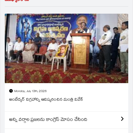
ముఖ్యాంశాలు
Monday, July 13th, 2026
అంబేద్కర్ విగ్రహాన్ని ఆవిష్కరించిన మంత్రి వివేక్
అన్ని వర్గాల ప్రజలను కాంగ్రెస్ మోసం చేసింది