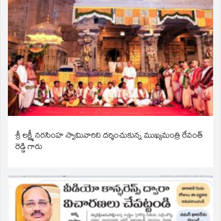
శ్రీ లక్ష్మీ నరసింహ స్వామివారిని దర్శించుకున్న ముఖ్యమంత్రి రేవంత్
రెడ్డి గారు