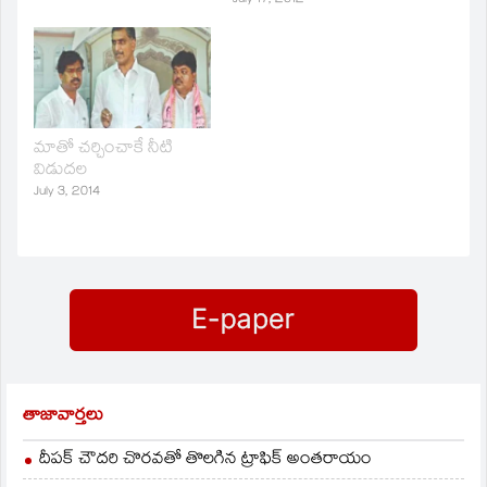
July 17, 2012
మాతో చర్చించాకే నీటి
విడుదల
July 3, 2014
తాజావార్తలు
దీపక్ చౌదరి చొరవతో తొలగిన ట్రాఫిక్‌ అంతరాయం