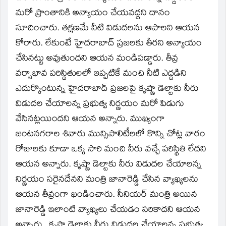
మరో ప్రాంతానికి అన్యాయం చేయవద్దని దానం
సూచించారు. తక్షణమే నీటి విడుదలను ఆపాలని ఆయన
కోరారు. లేకుంటే హైదరాబాద్‌ ప్రజలకు తీరని అన్యాయం
చేసినట్టు అవుతుందని ఆయన మండిపడ్డారు. తీవ్ర
వర్షాభావ పరిస్థితులలో ఇప్పటికే మంచి నీటి ఎద్దడిని
ఎదుర్కొంటున్న హైదరాబాద్‌ ప్రజలపై కృష్ణా డెల్టాకు నీరు
విడుదల చేయాలన్న ప్రభుత్వ నిర్ణయం మరో పిడుగు
వేసినట్లయిందని ఆయన అన్నారు. ముఖ్యంగా
జంటనగరాల శివారు మున్సిపాలిటీలలో కొన్ని చోట్ల వారం
రోజులకు కూడా ఒక్క సారి మంచి నీరు వచ్చే పరిస్థితి లేదని
ఆయన అన్నారు. కృష్ణా డెల్టాకు నీరు విడుదల చేయాలన్న
నిర్ణయం సరైనదేనని మంత్రి జానారెడ్డి చేసిన వ్యాఖ్యలను
ఆయన తీవ్రంగా ఖండించారు. సీనియర్‌ మంత్రి అయిన
జానారెడ్డి ఇలాంటి వ్యాఖ్యలు చేయడం సరికాదని ఆయన
అన్నారు.. కృష్ణా డెల్టాకు నీరు విడుదల చేయాలన్న ప్రభుత్వ