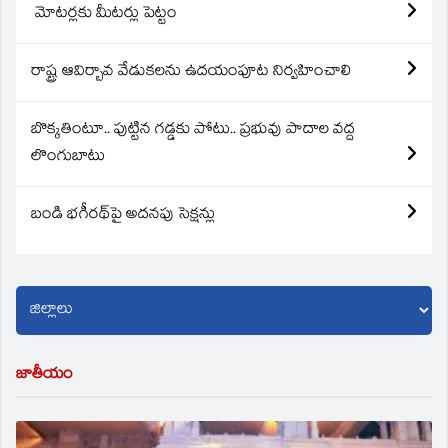
మోటర్లకు మీటర్లు పెట్టం
రాష్ట్ర ఆవిర్బావ వేడుకలను ఉదయంపూట నిర్వహించాలి
బొక్కతింటూ.. పుట్టిన గడ్డకు పోటు.. ప్రభువు పాదాల వద్ద
లొంగుబాటు
బండి భగీరథ్‌పై అదనపు సెక్షన్లు
జాతీయం