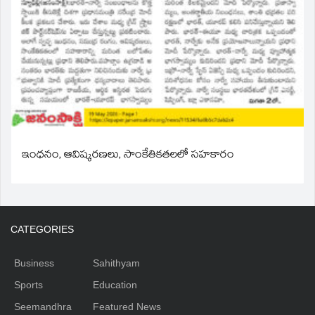
ఇంధనం, ఆవిష్కరణలు, సాంకేతికతలలో సహకారం
CATEGORIES
Business
Sahithyam
Sports
Education
Seemandhra
Featured News