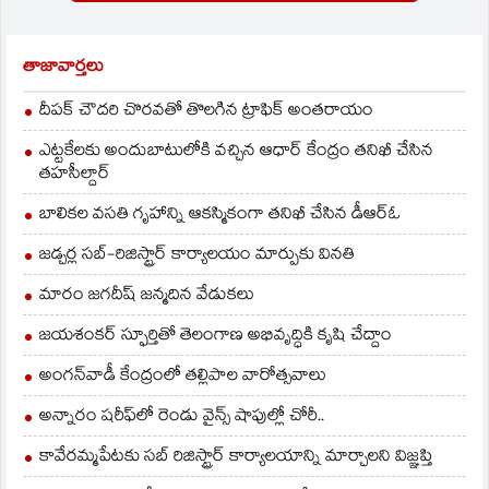
శాఖ అధికారులు తెలిపారు.
ఈరోజు అనంతపురం
జిల్లాలో దాదాపు 9
తాజావార్తలు
సెంటీమీటర్ల వరకూ
వర్షపాతం నమోదైంది. ఈ
దీపక్ చౌదరి చొరవతో తొలగిన ట్రాఫిక్‌ అంతరాయం
నెల 20, 21 తేదీల్లో…
ఎట్టకేలకు అందుబాటులోకి వచ్చిన ఆధార్ కేంద్రం తనిఖీ చేసిన
తహసీల్దార్
బాలికల వసతి గృహాన్ని ఆకస్మికంగా తనిఖీ చేసిన డీఆర్ఓ
జడ్చర్ల సబ్-రిజిస్ట్రార్ కార్యాలయం మార్పుకు వినతి
మారం జగదీష్ జన్మదిన వేడుకలు
జయశంకర్ స్ఫూర్తితో తెలంగాణ అభివృద్ధికి కృషి చేద్దాం
అంగన్‌వాడీ కేంద్రంలో తల్లిపాల వారోత్సవాలు
అన్నారం షరీఫ్‌లో రెండు వైన్స్ షాపుల్లో చోరీ..
కావేరమ్మపేటకు సబ్ రిజిస్ట్రార్ కార్యాలయాన్ని మార్చాలని విజ్ఞప్తి