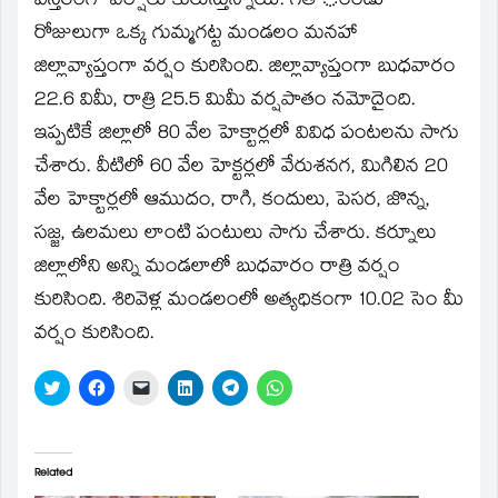
విస్తరంగా వర్షాలు కురుస్తున్నాయి. గత ంండు
రోజులుగా ఒక్క గుమ్మగట్ట మండలం మనహా
జిల్లావ్యాప్తంగా వర్షం కురిసింది. జిల్లావ్యాప్తంగా బుధవారం
22.6 విమీ, రాత్రి 25.5 మిమీ వర్షపాతం నమోదైంది.
ఇప్పటికే జిల్లాలో 80 వేల హెక్టార్లలో వివిధ పంటలను సాగు
చేశారు. వీటిలో 60 వేల హెక్టర్లలో వేరుశనగ, మిగిలిన 20
వేల హెక్టార్లలో ఆముదం, రాగి, కందులు, పెసర, జొన్న,
సజ్జ, ఉలమలు లాంటి పంటులు సాగు చేశారు. కర్నూలు
జిల్లాలోని అన్ని మండలాలో బుధవారం రాత్రి వర్షం
కురిసింది. శిరివెళ్ల మండలంలో అత్యధికంగా 10.02 సెం మీ
వర్షం కురిసింది.
Click
Click
Click
Click
Click
Click
to
to
to
to
to
to
share
share
email
share
share
share
on
on
a
on
on
on
Twitter
Facebook
link
LinkedIn
Telegram
WhatsApp
(Opens
(Opens
to
(Opens
(Opens
(Opens
in
in
a
in
in
in
Related
new
new
friend
new
new
new