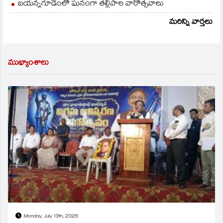
బయన్నగూడెంలో ఘనంగా తల్లిపాల వారోత్సవాలు
మరిన్ని వార్తలు
ముఖ్యాంశాలు
Monday, July 13th, 2026