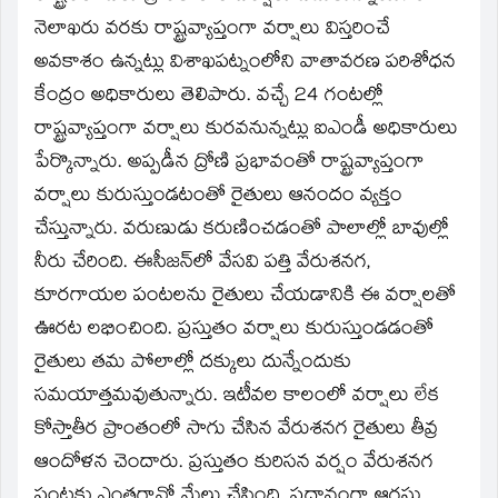
new
window)
నెలాఖరు వరకు రాష్ట్రవ్యాప్తంగా వర్షాలు విస్తరించే
అవకాశం ఉన్నట్లు విశాఖపట్నంలోని వాతావరణ పరిశోధన
కేంద్రం అధికారులు తెలిపారు. వచ్చే 24 గంటల్లో
రాష్ట్రవ్యాప్తంగా వర్షాలు కురవనున్నట్లు ఐఎండీ అధికారులు
పేర్కొన్నారు. అప్పడీన ద్రోణి ప్రభావంతో రాష్ట్రవ్యాప్తంగా
వర్షాలు కురుస్తుండటంతో రైతులు ఆనందం వ్యక్తం
చేస్తున్నారు. వరుణుడు కరుణించడంతో పాలాల్లో బావుల్లో
నీరు చేరింది. ఈసీజన్‌లో వేసవి పత్తి వేరుశనగ,
కూరగాయల పంటలను రైతులు చేయడానికి ఈ వర్షాలతో
ఊరట లభించింది. ప్రస్తుతం వర్షాలు కురుస్తుండడంతో
రైతులు తమ పోలాల్లో దక్కులు దున్నేందుకు
సమయాత్తమవుతున్నారు. ఇటీవల కాలంలో వర్షాలు లేక
కోస్తాతీర ప్రాంతంలో సాగు చేసిన వేరుశనగ రైతులు తీవ్ర
ఆందోళన చెందారు. ప్రస్తుతం కురిసన వర్షం వేరుశనగ
పంటకు ఎంతగానో మేలు చేసింది. ప్రధానంగా ఆగస్టు