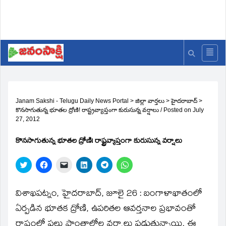
Janam Sakshi - Telugu Daily News Portal
>
జిల్లా వార్తలు
>
హైదరాబాద్
>
కొనసాగుతున్న భూతల ద్రోణి! రాష్ట్రవ్యాప్తంగా కురుసున్న వర్షాలు
/
Posted on
July
27, 2012
కొనసాగుతున్న భూతల ద్రోణి! రాష్ట్రవ్యాప్తంగా కురుసున్న వర్షాలు
Click
Click
Click
Click
Click
Click
to
to
to
to
to
to
share
share
email
share
share
share
on
on
a
on
on
on
Twitter
Facebook
link
LinkedIn
Telegram
WhatsApp
విశాఖపట్నం, హైదరాబాద్‌, జూలై 26 : బంగాళాఖాతంలో
(Opens
(Opens
to
(Opens
(Opens
(Opens
in
in
a
in
in
in
ఏర్పడిన భూతక ద్రోణి, ఉపరితల ఆవర్తనాల ప్రభావంతో
new
new
friend
new
new
new
window)
window)
(Opens
window)
window)
window)
రాష్ట్రంలో పలు ప్రాంతాలోల వర్షాలు పడుతున్నాయి. ఈ
in