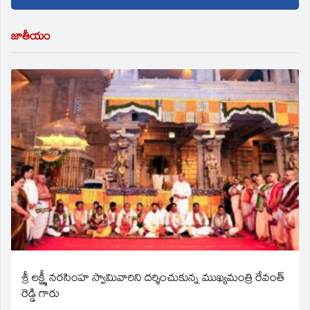
జాతీయం
శ్రీ లక్ష్మీ నరసింహ స్వామివారిని దర్శించుకున్న ముఖ్యమంత్రి రేవంత్
రెడ్డి గారు