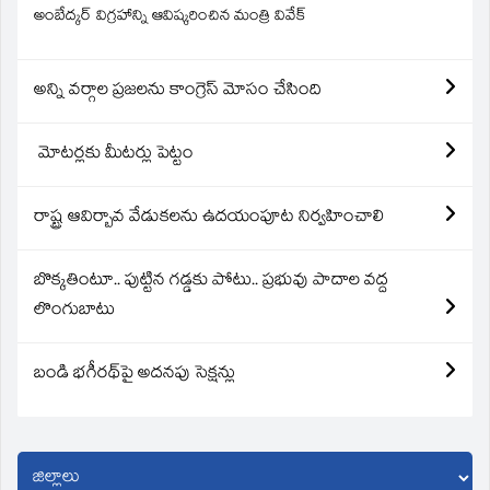
అంబేద్కర్ విగ్రహాన్ని ఆవిష్కరించిన మంత్రి వివేక్
అన్ని వర్గాల ప్రజలను కాంగ్రెస్ మోసం చేసింది
మోటర్లకు మీటర్లు పెట్టం
రాష్ట్ర ఆవిర్బావ వేడుకలను ఉదయంపూట నిర్వహించాలి
బొక్కతింటూ.. పుట్టిన గడ్డకు పోటు.. ప్రభువు పాదాల వద్ద
లొంగుబాటు
బండి భగీరథ్‌పై అదనపు సెక్షన్లు