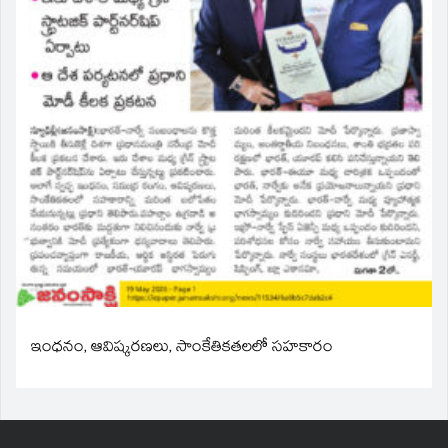
ఇంధనం, ఆవిష్కరణలు, సాంకేతికతలలో సహకారం