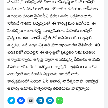
window)
ఫౌండేషన్‌ ఆధ్వర్యంలో విశాఖ రామకృష్ణ బీచ్‌లో క్యాన్సర్‌
అవగాహన నడక జరిగింది. శనివారం ఉదయం కాళీమాత
ఆలయం నుంచి వైఎంసీఏ వరకు నడక నిర్వహించారు.
సినీనటి గౌతమి ఆధ్వర్యంలో ఈ కార్యక్రమం జరిగింది. ఈ
సందర్భంగా బాలకృష్ణ మాట్లాడుతూ.. పేదలకు క్యాన్సర్‌
వైద్యం అందించాలనే ఉద్దేశంతో బసవతారకం క్యాన్సర్‌
ఆస్పత్రిని తన తండ్రి ఎన్టీఆర్‌ ప్రారంభించారని తెలిపారు. 40
పడకలతో మొదలైన ఈ ఆస్పత్రిలో ప్రస్తుతం 512 పడకలు
ఉన్నాయన్నారు. ఆస్పత్రి ద్వారా అందిస్తున్న సేవలను ఆయన
వివరించారు. ఈ సందర్భంగా క్యాన్సర్‌ వ్యాధిని జయించిన
పలువురికి అభినందన పత్రాలను అందజేశారు.
కార్యక్రమంలో ఏయూ వీసీ ఆచార్య నాగేశ్వరరావు, రిజిస్టార్ర్‌
ఆచార్య ఉమామహేశ్వరరావు తదితరులు పాల్గొన్నారు.
Click
Click
Click
Click
Click
Click
to
to
to
to
to
to
share
share
email
share
share
share