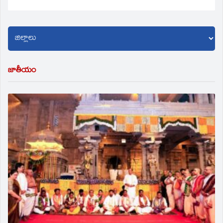
జాతీయం