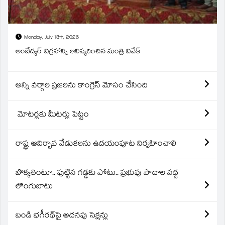
Monday, July 13th, 2026
అంబేద్కర్ విగ్రహాన్ని ఆవిష్కరించిన మంత్రి వివేక్
అన్ని వర్గాల ప్రజలను కాంగ్రెస్ మోసం చేసింది
మోటర్లకు మీటర్లు పెట్టం
రాష్ట్ర ఆవిర్బావ వేడుకలను ఉదయంపూట నిర్వహించాలి
బొక్కతింటూ.. పుట్టిన గడ్డకు పోటు.. ప్రభువు పాదాల వద్ద
లొంగుబాటు
బండి భగీరథ్‌పై అదనపు సెక్షన్లు