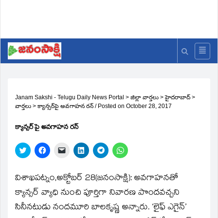
Janam Sakshi - Telugu Daily News Portal
>
జిల్లా వార్తలు
>
హైదరాబాద్
>
వార్తలు
>
క్యాన్సర్‌పై అవగాహన రన్‌
/
Posted on
October 28, 2017
క్యాన్సర్‌పై అవగాహన రన్‌
Click
Click
Click
Click
Click
Click
to
to
to
to
to
to
share
share
email
share
share
share
on
on
a
on
on
on
Twitter
Facebook
link
LinkedIn
Telegram
WhatsApp
విశాఖపట్నం,అక్టోబర్‌ 28(జ‌నంసాక్షి): అవగాహనతో
(Opens
(Opens
to
(Opens
(Opens
(Opens
in
in
a
in
in
in
క్యాన్సర్‌ వ్యాధి నుంచి పూర్తిగా నివారణ పొందవచ్చని
new
new
friend
new
new
new
window)
window)
(Opens
window)
window)
window)
సినీనటుడు నందమూరి బాలకృష్ణ అన్నారు. ‘లైఫ్‌ ఎగైన్‌’
in
new