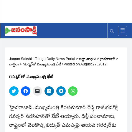
Janam Sakshi - Telugu Daily News Portal
>
జిల్లా వార్తలు
>
హైదరాబాద్
>
వార్తలు
>
గవర్నర్‌తో ముఖ్యమంత్రి భేటీ
/
Posted on
August 27, 2012
గవర్నర్‌తో ముఖ్యమంత్రి భేటీ
Click
Click
Click
Click
Click
Click
to
to
to
to
to
to
share
share
email
share
share
share
on
on
a
on
on
on
Twitter
Facebook
link
LinkedIn
Telegram
WhatsApp
హైదరాబాద్‌: ముఖ్యమంత్రి కిరణ్‌కుమార్‌ రెడ్డి రాజ్‌భవన్లో
(Opens
(Opens
to
(Opens
(Opens
(Opens
in
in
a
in
in
in
గవర్నర్‌ నరసిహన్‌తో భేటీ ఆయ్యారు. ఢిల్లీ పరిణామాలు,
new
new
friend
new
new
new
window)
window)
(Opens
window)
window)
window)
రాష్ట్రంలో నెలకొన్న విద్యుత్‌ సమస్యపై ఆయన గరర్నర్‌కు
in
new