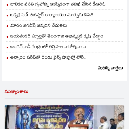
బాలికల వసతి గృహాన్ని ఆకస్మికంగా తనిఖీ చేసిన డీఆర్ఓ
జడ్చర్ల సబ్-రిజిస్ట్రార్ కార్యాలయం మార్పుకు వినతి
మారం జగదీష్ జన్మదిన వేడుకలు
జయశంకర్ స్ఫూర్తితో తెలంగాణ అభివృద్ధికి కృషి చేద్దాం
అంగన్‌వాడీ కేంద్రంలో తల్లిపాల వారోత్సవాలు
అన్నారం షరీఫ్‌లో రెండు వైన్స్ షాపుల్లో చోరీ..
మరిన్ని వార్తలు
ముఖ్యాంశాలు