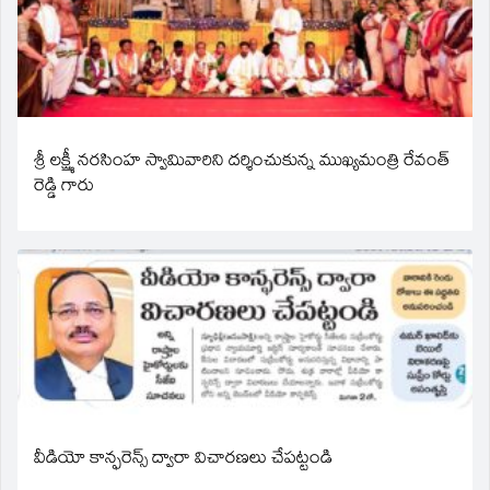
శ్రీ లక్ష్మీ నరసింహ స్వామివారిని దర్శించుకున్న ముఖ్యమంత్రి రేవంత్
రెడ్డి గారు
వీడియో కాన్ఫరెన్స్ ద్వారా విచారణలు చేపట్టండి