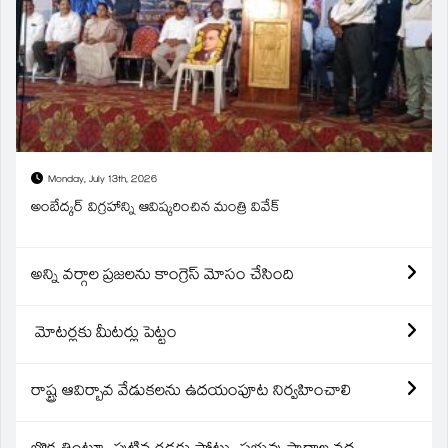
Monday, July 13th, 2026
అంబేద్కర్ విగ్రహాన్ని ఆవిష్కరించిన మంత్రి వివేక్
అన్ని వర్గాల ప్రజలను కాంగ్రెస్ మోసం చేసింది
మోటర్లకు మీటర్లు పెట్టం
రాష్ట్ర ఆవిర్బావ వేడుకలను ఉదయంపూట నిర్వహించాలి