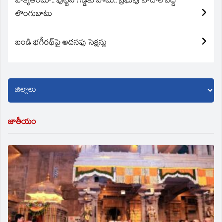
బొక్కతింటూ.. పుట్టిన గడ్డకు పోటు.. ప్రభువు పాదాల వద్ద
లొంగుబాటు
బండి భగీరథ్‌పై అదనపు సెక్షన్లు
జాతీయం