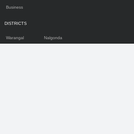
Business
DISTRICTS
Warangal
Nalgonda
Karimnagar
Nizamabad
Mahabubnagar
Medhak
Adilabad
Rangareddy
Khammam
SOCIAL
Facebook
Youtube
Twitter
Telegram