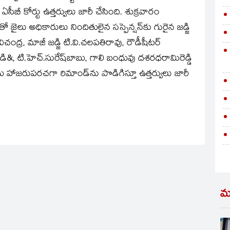
సీబీ కోర్టు ఉత్తర్వులు జారీ చేసింది. శుక్రవారం
జైలు అధికారులు నిందితులైన సస్పెన్షన్‌కు గురైన జడ్జి
ద్ర, మాజీ జడ్జి టి.వి.చలపతిరావు, రౌడీషీటర్‌
డి&, టి.హెచ్‌.సురేష్‌బాబు, గాలి బంధువు దశరధరామిరెడ్డి
 హాజరుపరచగా రిమాండ్‌ను పొడిగిస్తూ ఉత్తర్వులు జారీ
మ