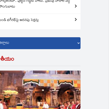
బొక్కతింటూ.. పుట్టిన గడ్డకు పోటు.. ప్రభువు పాదాల వద్ద
లొంగుబాటు
బండి భగీరథ్‌పై అదనపు సెక్షన్లు
ాతీయం