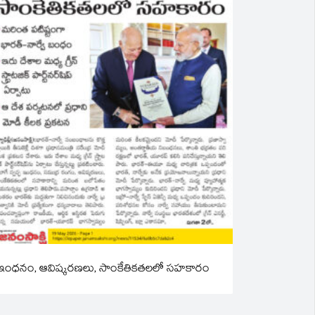
ఇంధనం, ఆవిష్కరణలు, సాంకేతికతలలో సహకారం