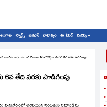
ెలంగాణ
స్పోర్ట్స్
బిజినెస్
సాహిత్యం
ఈ పేపర్
మరిన్ని +
ైదరాబాద్
>
వార్తలు
>
గాలి బెయిలు కేసులో సెప్టెంబరు 6వ తేది వరకు పొడిగింపు
/
బరు 6వ తేది వరకు పొడిగింపు
త
జూరు వ్వవహారంలో అరెస్టయిన నిందితుల రిమాండ్‌ను