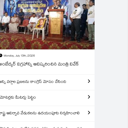
Monday, July 13th, 2026
అంబేద్కర్ విగ్రహాన్ని ఆవిష్కరించిన మంత్రి వివేక్
అన్ని వర్గాల ప్రజలను కాంగ్రెస్ మోసం చేసింది
మోటర్లకు మీటర్లు పెట్టం
రాష్ట్ర ఆవిర్బావ వేడుకలను ఉదయంపూట నిర్వహించాలి