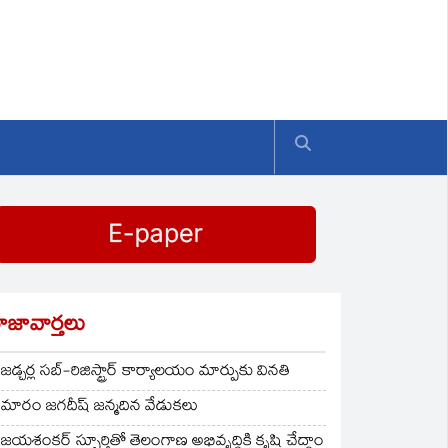
ాజావార్తలు
జడ్చర్ల సబ్-రిజిస్ట్రార్ కార్యాలయం మార్పుకు వినతి
మారం జగదీష్ జన్మదిన వేడుకలు
జయశంకర్ స్ఫూర్తితో తెలంగాణ అభివృద్ధికి కృషి చేద్దాం