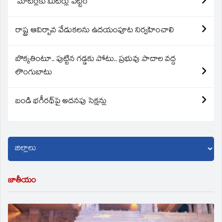
మోటర్లకు మీటర్లు పెట్టం
రాష్ట్ర ఆవిర్బావ వేడుకలను ఉదయంపూట నిర్వహించాలి
బొక్కతింటూ.. పుట్టిన గడ్డకు పోటు.. ప్రభువు పాదాల వద్ద
లొంగుబాటు
బండి భగీరథ్‌పై అదనపు సెక్షన్లు
జాతీయం