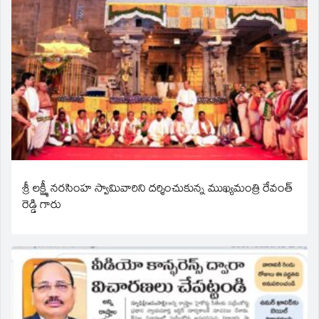
శ్రీ లక్ష్మీ నరసింహ స్వామివారిని దర్శించుకున్న ముఖ్యమంత్రి రేవంత్
రెడ్డి గారు