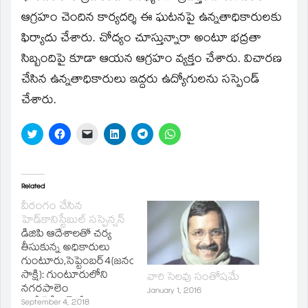
new
window)
ఆగ్రహం చెందిన కార్యదర్శి ఈ ఘటనపై ఉన్నతాధికారులకు
ఫిర్యాదు చేశారు. చోద్యం చూస్తున్నారా అంటూ భద్రతా
సిబ్బందిపై కూడా ఆయన ఆగ్రహం వ్యక్తం చేశారు. విచారణ
చేసిన ఉన్నతాధికారులు ఇద్దరు ఉద్యోగులను సస్పెండ్‌
చేశారు.
Click
Click
Click
Click
Click
Click
to
to
to
to
to
to
share
share
email
share
share
share
on
on
a
on
on
on
Twitter
Facebook
link
LinkedIn
Telegram
WhatsApp
(Opens
(Opens
to
(Opens
(Opens
(Opens
in
in
a
in
in
in
Related
new
new
friend
new
new
new
window)
window)
(Opens
window)
window)
window)
వీరంగం చేసిన
in
హెడ్‌కానిస్టేబుల్‌ సస్పెన్షన్‌
new
window)
డిజిపి ఆదేశాలతో చర్య
తీసుకున్న అధికారులు
గుంటూరు,సెప్టెంబర్‌4(జ‌నం
సాక్షి): గుంటూరులోని
వారి సెలవు సంతోషమే
నగరపాలెం
January 1, 2016
పోలీస్‌స్టేషన్‌లో ఓ
September 4, 2018