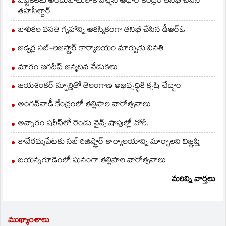
ఎట్టకేలకు అందుబాటులోకి వచ్చిన ఆధార్ కేంద్రం తనిఖీ చేసిన
తహసీల్దార్
బాలికల వసతి గృహాన్ని ఆకస్మికంగా తనిఖీ చేసిన డీఆర్ఓ
జడ్చర్ల సబ్-రిజిస్ట్రార్ కార్యాలయం మార్పుకు వినతి
మారం జగదీష్ జన్మదిన వేడుకలు
జయశంకర్ స్ఫూర్తితో తెలంగాణ అభివృద్ధికి కృషి చేద్దాం
అంగన్‌వాడీ కేంద్రంలో తల్లిపాల వారోత్సవాలు
అన్నారం షరీఫ్‌లో రెండు వైన్స్ షాపుల్లో చోరీ..
కావేరమ్మపేటకు సబ్ రిజిస్ట్రార్ కార్యాలయాన్ని మార్చాలని విజ్ఞప్తి
బయన్నగూడెంలో ఘనంగా తల్లిపాల వారోత్సవాలు
మరిన్ని వార్తలు
ముఖ్యాంశాలు