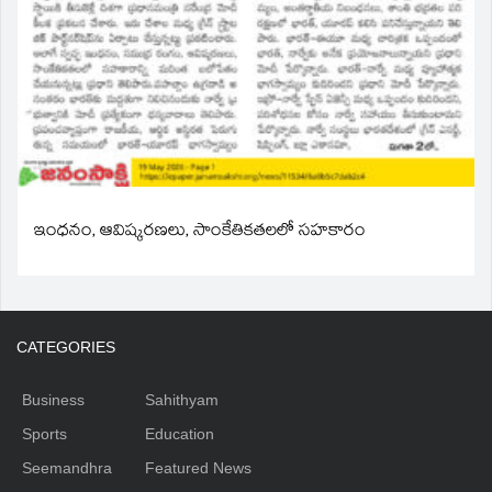
ఇంధనం, ఆవిష్కరణలు, సాంకేతికతలలో సహకారం
CATEGORIES
Business
Sahithyam
Sports
Education
Seemandhra
Featured News