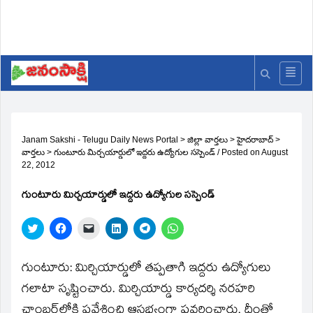
Janam Sakshi - Telugu Daily News Portal
>
జిల్లా వార్తలు
>
హైదరాబాద్
>
వార్తలు
>
గుంటూరు మిర్చయార్డులో ఇద్దరు ఉద్యోగుల సస్పెండ్‌
/
Posted on
August
22, 2012
గుంటూరు మిర్చయార్డులో ఇద్దరు ఉద్యోగుల సస్పెండ్‌
Click
Click
Click
Click
Click
Click
to
to
to
to
to
to
share
share
email
share
share
share
on
on
a
on
on
on
Twitter
Facebook
link
LinkedIn
Telegram
WhatsApp
గుంటూరు: మిర్చియార్డులో తప్పతాగి ఇద్దరు ఉద్యోగులు
(Opens
(Opens
to
(Opens
(Opens
(Opens
in
in
a
in
in
in
గలాటా సృష్టించారు. మిర్చియార్డు కార్యదర్శి నరహరి
new
new
friend
new
new
new
window)
window)
(Opens
window)
window)
window)
ఛాంబర్‌లోకి ప్రవేశించి ఆసభ్యంగా ప్రవర్తించారు. దీంతో
in