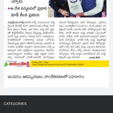
ఇంధనం, ఆవిష్కరణలు, సాంకేతికతలలో సహకారం
CATEGORIES