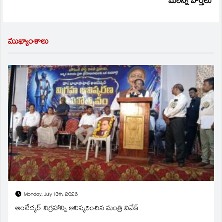
మరిన్ని వార్తలు
ముఖ్యాంశాలు
Monday, July 13th, 2026
అంబేద్కర్ విగ్రహాన్ని ఆవిష్కరించిన మంత్రి వివేక్