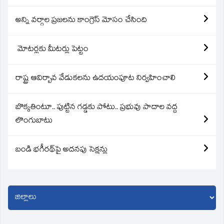
అన్ని వర్గాల ప్రజలను కాంగ్రెస్ మోసం చేసింది
మోటర్లకు మీటర్లు పెట్టం
రాష్ట్ర ఆవిర్బావ వేడుకలను ఉదయంపూట నిర్వహించాలి
బొక్కతింటూ.. పుట్టిన గడ్డకు పోటు.. ప్రభువు పాదాల వద్ద
లొంగుబాటు
బండి భగీరథ్‌పై అదనపు సెక్షన్లు