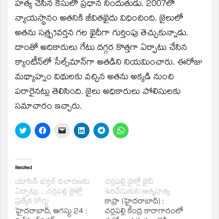
window)
హత్య చేసిన కేసులో ప్రధాన నిందుతుడు. 2007లో
న్యాయస్థానం అతనికి జీవితఖైదు విధించింది. జైలులో
అతను సత్ప్రవర్తన గల ఖైదీగా గుర్తింపు తెచ్చుకున్నాడు.
దాంతో అదికారులు గేటు దగ్గర కొత్తగా ఏర్పాటు చేసిన
క్యాంటీన్‌లో సేల్స్‌మాన్‌గా అతడిని నియమించారు. ఈరోజు
మథ్యాహ్నం విథులకు వచ్చిన అతను అక్కడి నుంచి
పరారైనట్లు తెలిసింది. జైలు అధికారులు పోలిసులకు
సమాచారం ఇచ్చారు.
Click
Click
Click
Click
Click
Click
to
to
to
to
to
to
share
share
email
share
share
share
on
on
a
on
on
on
Twitter
Facebook
link
LinkedIn
Telegram
WhatsApp
(Opens
(Opens
to
(Opens
(Opens
(Opens
in
in
a
in
in
in
Related
new
new
friend
new
new
new
window)
window)
(Opens
window)
window)
window)
యాసిన్ భక్తల్ విచారణకు
చర్లపల్లి జైల్లో ఖైదీ
in
ఏర్పాట్లు…చర్లపల్లి జైళ్లో
ఉరివేసుకుని ఆత్మహత్య
new
window)
ప్రత్యేక కోర్టు
కాప్రా (హైదరాబాద్‌) :
హైదరాబాద్‌, ఆగస్టు 24 :
చర్లపల్లి కేంద్ర కారాగారంలో