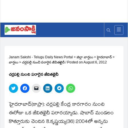
Janam Sakshi - Telugu Daily News Portal
>
జిల్లా వార్తలు
>
హైదరాబాద్
>
వార్తలు
>
చర్లపల్లి నుంచి పరారైన జీవితఖైదీ
/
Posted on
August 6, 2012
చర్లపల్లి నుంచి పరారైన జీవితఖైదీ
Click
Click
Click
Click
Click
Click
to
to
to
to
to
to
share
share
email
share
share
share
on
on
a
on
on
on
Twitter
Facebook
link
LinkedIn
Telegram
WhatsApp
హైదరాబాద్‌(కాప్రా): చర్లపల్లి కేంద్ర కారగారం నుంచి
(Opens
(Opens
to
(Opens
(Opens
(Opens
in
in
a
in
in
in
ఈరోజు ఒక జీవితఖైదీ పరారయ్యాడు. షాబాద్‌ మండలం
new
new
friend
new
new
new
window)
window)
(Opens
window)
window)
window)
కొత్తూరుకు చెందిన కె.కృష్ణయ్య(36) 2004లో అన్నను
in
new