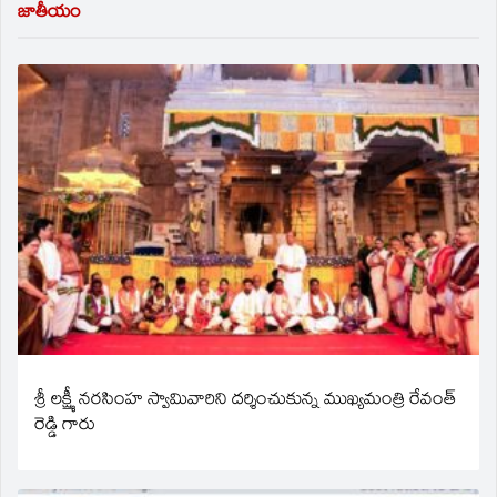
జాతీయం
శ్రీ లక్ష్మీ నరసింహ స్వామివారిని దర్శించుకున్న ముఖ్యమంత్రి రేవంత్
రెడ్డి గారు