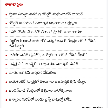
తాజావార్తలు
స్థానిక సంస్థల అదనపు కలెక్టర్ మధుసూదన్ నాయక్
కలెక్టర్ ఆశయం నీరుగార్చిన అధికారుల నిర్లక్ష్యం!
దీపక్ చౌదరి చొరవతో తొలగిన ట్రాఫిక్‌ అంతరాయం
ఎట్టకేలకు అందుబాటులోకి వచ్చిన ఆధార్ కేంద్రం తనిఖీ చేసిన
తహసీల్దార్
బాలికల వసతి గృహాన్ని ఆకస్మికంగా తనిఖీ చేసిన డీఆర్ఓ
జడ్చర్ల సబ్-రిజిస్ట్రార్ కార్యాలయం మార్పుకు వినతి
మారం జగదీష్ జన్మదిన వేడుకలు
జయశంకర్ స్ఫూర్తితో తెలంగాణ అభివృద్ధికి కృషి చేద్దాం
అంగన్‌వాడీ కేంద్రంలో తల్లిపాల వారోత్సవాలు
అన్నారం షరీఫ్‌లో రెండు వైన్స్ షాపుల్లో చోరీ..