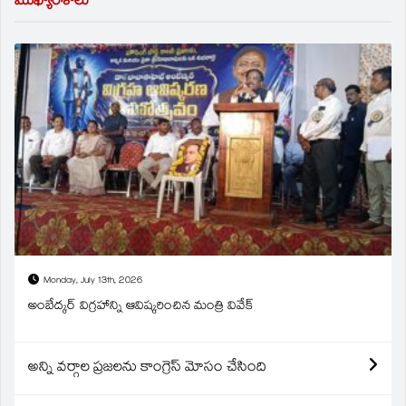
ముఖ్యాంశాలు
Monday, July 13th, 2026
అంబేద్కర్ విగ్రహాన్ని ఆవిష్కరించిన మంత్రి వివేక్
అన్ని వర్గాల ప్రజలను కాంగ్రెస్ మోసం చేసింది