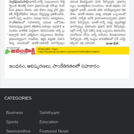
ఇంధనం, ఆవిష్కరణలు, సాంకేతికతలలో సహకారం
CATEGORIES
Business
Sahithyam
Sports
Education
Seemandhra
Featured News