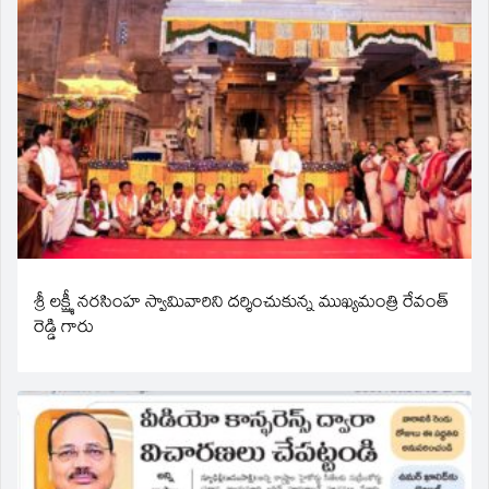
శ్రీ లక్ష్మీ నరసింహ స్వామివారిని దర్శించుకున్న ముఖ్యమంత్రి రేవంత్
రెడ్డి గారు