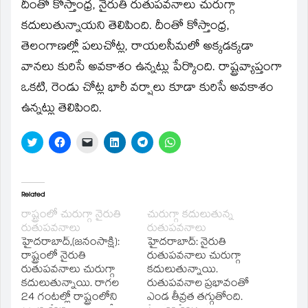
window)
దీంతో కోస్తాంధ్ర, నైరుతి రుతుపవనాలు చురుగ్గా
కదులుతున్నాయని తెలిపింది. దీంతో కోస్తాంధ్ర,
తెలంగాణల్లో పలుచోట్ల, రాయలసీమలో అక్కడక్కడా
వానలు కురిసే అవకాశం ఉన్నట్లు పేర్కొంది. రాష్ట్రవ్యాప్తంగా
ఒకటి, రెండు చోట్ల భారీ వర్షాలు కూడా కురిసే అవకాశం
ఉన్నట్లు తెలిపింది.
Click
Click
Click
Click
Click
Click
to
to
to
to
to
to
share
share
email
share
share
share
on
on
a
on
on
on
Twitter
Facebook
link
LinkedIn
Telegram
WhatsApp
(Opens
(Opens
to
(Opens
(Opens
(Opens
in
in
a
in
in
in
Related
new
new
friend
new
new
new
window)
window)
(Opens
window)
window)
window)
రాష్ట్రంలో చురుగ్గా నైరుతి
చురుగ్గా కదులుతున్న
in
రుతుపవనాలు
రుతుపవనాలు
new
window)
హైదరాబాద్‌,(జనంసాక్షి):
హైదరాబాద్: నైరుతి
రాష్ట్రంలో నైరుతి
రుతుపవనాలు చురుగ్గా
రుతుపవనాలు చురుగ్గా
కదులుతున్నాయి.
కదులుతున్నాయి. రాగల
రుతుపవనాల ప్రభావంతో
24 గంటల్లో రాష్ట్రంలోని
ఎండ తీవ్రత తగ్గుతోంది.