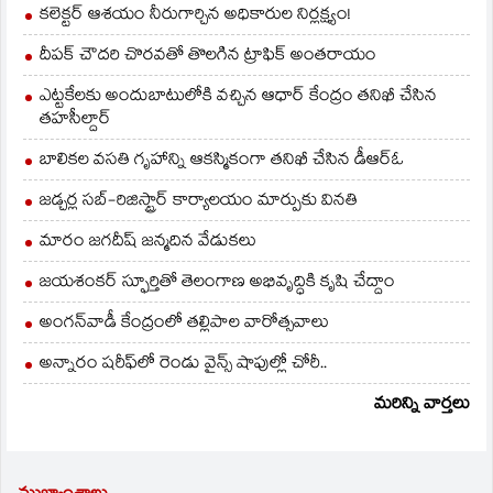
రాయలసీమలోనూ
కలెక్టర్ ఆశయం నీరుగార్చిన అధికారుల నిర్లక్ష్యం!
అక్కడక్కడ వానలు పడే
అవకాశం ఉన్నట్లు
దీపక్ చౌదరి చొరవతో తొలగిన ట్రాఫిక్‌ అంతరాయం
వాతావరణ…
ఎట్టకేలకు అందుబాటులోకి వచ్చిన ఆధార్ కేంద్రం తనిఖీ చేసిన
తహసీల్దార్
బాలికల వసతి గృహాన్ని ఆకస్మికంగా తనిఖీ చేసిన డీఆర్ఓ
జడ్చర్ల సబ్-రిజిస్ట్రార్ కార్యాలయం మార్పుకు వినతి
మారం జగదీష్ జన్మదిన వేడుకలు
జయశంకర్ స్ఫూర్తితో తెలంగాణ అభివృద్ధికి కృషి చేద్దాం
అంగన్‌వాడీ కేంద్రంలో తల్లిపాల వారోత్సవాలు
అన్నారం షరీఫ్‌లో రెండు వైన్స్ షాపుల్లో చోరీ..
మరిన్ని వార్తలు