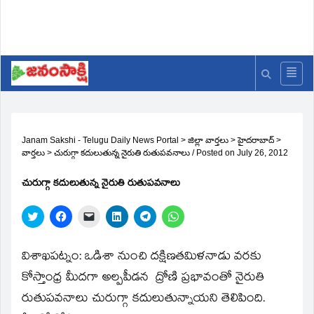
Janam Sakshi - Telugu Daily News Portal
>
జిల్లా వార్తలు
>
హైదరాబాద్
>
వార్తలు
>
చురుగ్గా కదులుతున్న నైరుతి రుతుపవనాలు
/
Posted on
July 26, 2012
చురుగ్గా కదులుతున్న నైరుతి రుతుపవనాలు
Click
Click
Click
Click
Click
Click
to
to
to
to
to
to
share
share
email
share
share
share
on
on
a
on
on
on
Twitter
Facebook
link
LinkedIn
Telegram
WhatsApp
విశాఖపట్నం: ఒడిశా నుంచి దక్షిణతమిళనాడు వరకు
(Opens
(Opens
to
(Opens
(Opens
(Opens
in
in
a
in
in
in
కోస్తాంధ్ర మీదగా అల్పపీడన ద్రోణి ప్రభావంతో నైరుతి
new
new
friend
new
new
new
window)
window)
(Opens
window)
window)
window)
రుతుపవనాలు చురుగ్గా కదులుతున్నాయని తెలిపింది.
in
new