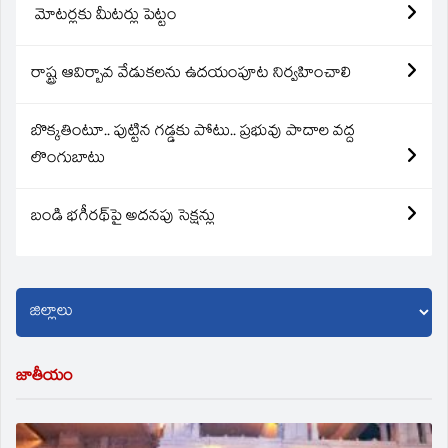
మోటర్లకు మీటర్లు పెట్టం
రాష్ట్ర ఆవిర్బావ వేడుకలను ఉదయంపూట నిర్వహించాలి
బొక్కతింటూ.. పుట్టిన గడ్డకు పోటు.. ప్రభువు పాదాల వద్ద
లొంగుబాటు
బండి భగీరథ్‌పై అదనపు సెక్షన్లు
జాతీయం