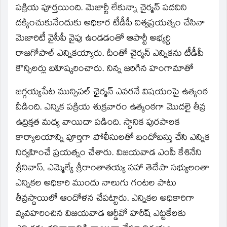
పక్రియ పూర్తయింది. మెజార్టీ లేకున్నా చైర్మన్‌ పదవిని
దక్కించుకునేందుకు అధికార టీడీపీ విశ్వప్రయత్నం చేసినా
మెజారిటీ వైసీపీ వైపు ఉండడంతో ఆపార్టీ అభ్యర్ధి
రాజగోపాల్‌ ఎన్నికయ్యారు. దీంతో చైర్మన్‌ ఎన్నికను టీడీపీ
కౌన్సిలర్లు బహిష్కరించారు. నిన్న జరిగిన హంగామాతో
జగ్గయ్యపేట మున్సిపల్‌ ఛైర్మన్‌ ఎవరనే విషయంపై ఉత్కంఠ
వీడింది. ఎన్నిక పక్రియ శుక్రవారం ఉత్కంఠగా మొదలై తీవ్ర
ఉద్రిక్తత మధ్య వాయిదా పడింది. స్థానిక పురపాలక
కార్యాలయాన్ని పూర్తిగా పోలీసులతో బందోబస్తు చేసి ఎన్నిక
నిర్వహించే ప్రయత్నం చేశారు. విజయవాడ ఎంపీ కేశినేని
శ్రీనివాస్‌, ఎమ్మెల్యే శ్రీరాంతాతయ్య సహా తెదేపా సభ్యులంతా
ఎన్నికల అధికారి ముందు నాలుగు గంటల పాటు
తీవ్రస్థాయిలో ఆందోళన చేపట్టారు. ఎన్నికల అధికారిగా
వ్యవహరించిన విజయవాడ ఆర్డీవో హరీష్‌ ఎట్టకేలకు