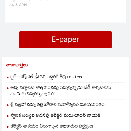
తెలిసిందే. అనంతరం
కౌన్సిలర్‌ పవన్‌కుమార్‌కు
సామినేని ఉదయభాను
మద్దతు పలికారు. దీంతో
July 3, 2014
విూడియాతో మాట్లాడుతూ..
గడ్డవిూది పవన్‌ కుమార్‌
ఎన్నికను వాయిదా
ఎన్నికను మెట్‌పల్లి
వేసేందుకు టీడీపీ ఎన్నో
సబ్‌కలెక్టర్‌ అధికారికంగా
కుట్రలు చేసిందని,
ప్రకటించారు. మున్సిపల్‌
ప్రలోభాలకు లొంగనివారికి,
ఛైర్మన్‌గా ఎన్నికైన గడ్డవిూది
బెదిరింపులకు గురి
పవన్‌కు.. ఎమ్మెల్యే…
చేసిందన్నారు. వైఎస్‌ఆర్‌
సీపీకి స్పష్టమైన…
తాజావార్తలు
బైక్‌–ఎక్స్‌ఎల్‌ ఢీకొని ఇద్దరికి తీవ్ర గాయాలు
అన్ని వర్గాలకు కొత్త పింఛన్లు ఇస్తున్నప్పుడు బీడీ కార్మికులను
ఎందుకు విస్మరిస్తున్నారు?
శ్రీ నల్లపోచమ్మ తల్లి బోనాల మహోత్సవం విజయవంతం
స్థానిక సంస్థల అదనపు కలెక్టర్ మధుసూదన్ నాయక్
కలెక్టర్ ఆశయం నీరుగార్చిన అధికారుల నిర్లక్ష్యం!