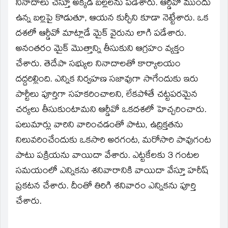
నినాదాలు చేస్తూ అక్కడ బల్లలను పడేశారు. ఆర్డీవో ముందు
ఉన్న బల్లపై కొడుతూ, ఆయన కుర్చీని కూడా నెట్టేశారు. ఒక
దశలో ఆర్డీవో మాట్లాడే మైక్‌ వైరును లాగి పడేశారు.
అనంతరం మైక్‌ మొత్తాన్ని తీసుకుని ఆగ్రహం వ్యక్తం
చేశారు. తెదేపా సభ్యుల నినాదాలతో కార్యాలయం
దద్దరిల్లింది. ఎన్నిక నిర్వహణ సజావుగా సాగేందుకు ఇరు
పార్టీలు పూర్తిగా సహకరించాలని, లేకపోతే చట్టపరమైన
చర్యలు తీసుకుంటామని ఆర్డీవో ఒకదశలో హెచ్చరించారు.
పలుమార్లు వారిని వారించడంతో పాటు, ఉద్రిక్తతను
నిలువరించేందుకు ఒకసారి అరగంట, మరోసారి పావుగంట
పాటు పక్రియను వాయిదా వేశారు. ఎట్టకేలకు 3 గంటల
సమయంలో ఎన్నికను శనివారానికి వాయిదా వేస్తూ హరీష్‌
ప్రకటన చేశారు. దీంతో తిరిగి శనివారం ఎన్నికను పూర్తి
చేశారు.