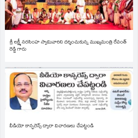
శ్రీ లక్ష్మీ నరసింహ స్వామివారిని దర్శించుకున్న ముఖ్యమంత్రి రేవంత్
రెడ్డి గారు
వీడియో కాన్ఫరెన్స్ ద్వారా విచారణలు చేపట్టండి