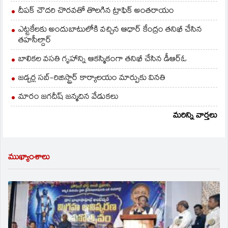
దీపక్ చౌదరి చొరవతో తొలగిన ట్రాఫిక్‌ అంతరాయం
ఎట్టకేలకు అందుబాటులోకి వచ్చిన ఆధార్ కేంద్రం తనిఖీ చేసిన
తహసీల్దార్
బాలికల వసతి గృహాన్ని ఆకస్మికంగా తనిఖీ చేసిన డీఆర్ఓ
జడ్చర్ల సబ్-రిజిస్ట్రార్ కార్యాలయం మార్పుకు వినతి
మారం జగదీష్ జన్మదిన వేడుకలు
మరిన్ని వార్తలు
ముఖ్యాంశాలు