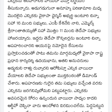
ఎన్నికను శనివారానికి వాయిదా వేస్తూ నిర్ణయం
తీసుకున్నారు. అడుగడుగునా అనూహ్య పరిణామాల మధ్య
మొదలైన ఎన్నికకు వైకాపా ఛైర్మన్‌ అభ్యర్థి ఇంటూరి చిన్నా
సహా 16 మంది సభ్యులు, ఎంపీ కేశినేని నాని, ఎమ్మెల్యే
శ్రీరాంతాతయ్యతో సహా మొత్తం 11 మంది తెదేపా సభ్యులు
హాజరయ్యారు. ఇద్దరు తెదేపా కౌన్సిలర్లను ఇంటూరి చిన్నా
అపహరించారని ఆయనపై నమోదైన కేసులను
ప్రస్తావించడంతో పాటు తమను మార్గమధ్యలో వైకాపా రాష్ట్ర
ప్రధాన కార్యదర్శి ఉదయభాను, అతని అనుచరులు
అడ్డుకుని రాళ్లు రువ్వారని ఆరోపిస్తూ ఎన్నిక వాయిదా
వేయాలని తెదేపా సభ్యులంతా ముక్తకంఠంతో డిమాండ్‌
చేశారు. అపహరణకు గురైన తమ సభ్యులు వచ్చేంత వరకు
ఎన్నికను జరగనివ్వబోమని పట్టుపట్టారు. ఎన్నికకు
అవసరమైన కోరం ఉన్నందున వాయిదా సాధ్యం కాదని
ఆర్డీవో చెప్పినా వారు ఆందోళన విరమించలేదు. పెద్దపెట్టున