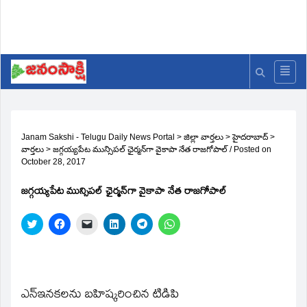
Janam Sakshi - Telugu Daily News Portal
>
జిల్లా వార్తలు
>
హైదరాబాద్
>
వార్తలు
>
జగ్గయ్యపేట మున్సిపల్‌ ఛైర్మన్‌గా వైకాపా నేత రాజగోపాల్‌
/
Posted on
October 28, 2017
జగ్గయ్యపేట మున్సిపల్‌ ఛైర్మన్‌గా వైకాపా నేత రాజగోపాల్‌
Click
Click
Click
Click
Click
Click
to
to
to
to
to
to
share
share
email
share
share
share
on
on
a
on
on
on
Twitter
Facebook
link
LinkedIn
Telegram
WhatsApp
(Opens
(Opens
to
(Opens
(Opens
(Opens
in
in
a
in
in
in
new
new
friend
new
new
new
ఎన్‌ఇనకలను బహిష్కరించిన టిడిపి
window)
window)
(Opens
window)
window)
window)
in