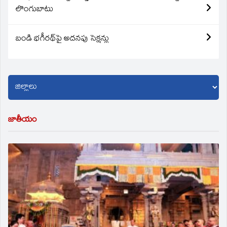
లొంగుబాటు
బండి భగీరథ్‌పై అదనపు సెక్షన్లు
జాతీయం