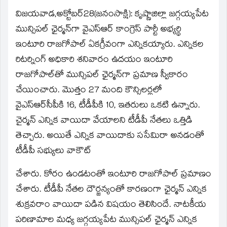
new
window)
విజయవాడ,అక్టోబర్‌28(జ‌నంసాక్షి): కృష్ణాజిల్లా జగ్గయ్యపేట
మున్సిపల్‌ ఛైర్మన్‌గా వైఎస్‌ఆర్‌ కాంగ్రెస్‌ పార్టీ అభ్యర్థి
ఇంటూరి రాజగోపాల్‌ ఏకగ్రీవంగా ఎన్నికయ్యారు. ఎన్నికల
రిటర్నింగ్‌ అధికారి శనివారం ఉదయం ఇంటూరి
రాజగోపాల్‌తో మున్సిపల్‌ ఛైర్మన్‌గా ప్రమాణ స్వీకారం
చేయించారు. మొత్తం 27 మంది కౌన్సిలర్లలో
వైఎస్‌ఆర్‌సీపీకి 16, టీడీపీకి 10, ఇతరులు ఒకటి ఉన్నారు.
చైర్మన్‌ ఎన్నిక వాయిదా వేయాలని టీడీపీ నేతలు ఒత్తిడి
తెచ్చారు. అయితే ఎన్నిక వాయిదాకు ససేమిరా అనడంతో
టీడీపీ సభ్యులు వాకౌట్‌
చేశారు. కోరం ఉండటంతో ఇంటూరి రాజగోపాల్‌ ప్రమాణం
చేశారు. టీడీపీ నేతల దౌర్జన్యంతో కారణంగా ఛైర్మన్‌ ఎన్నిక
శుక్రవరాం వాయిదా పడిన విషయం తెలిసిందే. నాటకీయ
పరిణామాల మధ్య జగ్గయ్యపేట మున్సిపల్‌ ఛైర్మన్‌ ఎన్నిక