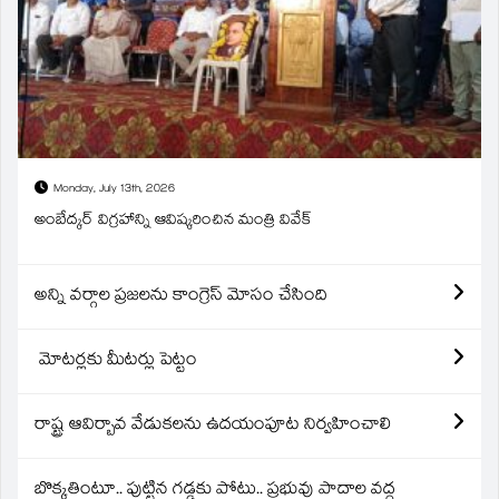
Monday, July 13th, 2026
అంబేద్కర్ విగ్రహాన్ని ఆవిష్కరించిన మంత్రి వివేక్
అన్ని వర్గాల ప్రజలను కాంగ్రెస్ మోసం చేసింది
మోటర్లకు మీటర్లు పెట్టం
రాష్ట్ర ఆవిర్బావ వేడుకలను ఉదయంపూట నిర్వహించాలి
బొక్కతింటూ.. పుట్టిన గడ్డకు పోటు.. ప్రభువు పాదాల వద్ద