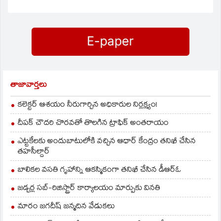
తాజావార్తలు
కలెక్టర్ ఆశయం నీరుగార్చిన అధికారుల నిర్లక్ష్యం!
దీపక్ చౌదరి చొరవతో తొలగిన ట్రాఫిక్‌ అంతరాయం
ఎట్టకేలకు అందుబాటులోకి వచ్చిన ఆధార్ కేంద్రం తనిఖీ చేసిన
తహసీల్దార్
బాలికల వసతి గృహాన్ని ఆకస్మికంగా తనిఖీ చేసిన డీఆర్ఓ
జడ్చర్ల సబ్-రిజిస్ట్రార్ కార్యాలయం మార్పుకు వినతి
మారం జగదీష్ జన్మదిన వేడుకలు