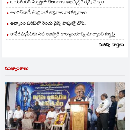
జయశంకర్ స్ఫూర్తితో తెలంగాణ అభివృద్ధికి కృషి చేద్దాం
అంగన్‌వాడీ కేంద్రంలో తల్లిపాల వారోత్సవాలు
అన్నారం షరీఫ్‌లో రెండు వైన్స్ షాపుల్లో చోరీ..
కావేరమ్మపేటకు సబ్ రిజిస్ట్రార్ కార్యాలయాన్ని మార్చాలని విజ్ఞప్తి
మరిన్ని వార్తలు
ముఖ్యాంశాలు