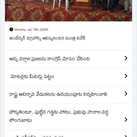
Monday, July 13th, 2026
అంబేద్కర్ విగ్రహాన్ని ఆవిష్కరించిన మంత్రి వివేక్
అన్ని వర్గాల ప్రజలను కాంగ్రెస్ మోసం చేసింది
మోటర్లకు మీటర్లు పెట్టం
రాష్ట్ర ఆవిర్బావ వేడుకలను ఉదయంపూట నిర్వహించాలి
బొక్కతింటూ.. పుట్టిన గడ్డకు పోటు.. ప్రభువు పాదాల వద్ద
లొంగుబాటు