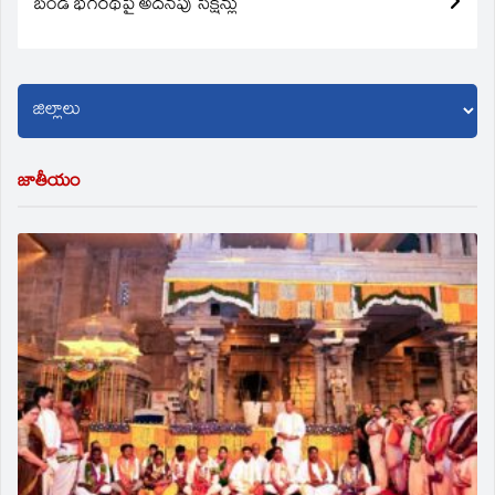
బండి భగీరథ్‌పై అదనపు సెక్షన్లు
జాతీయం