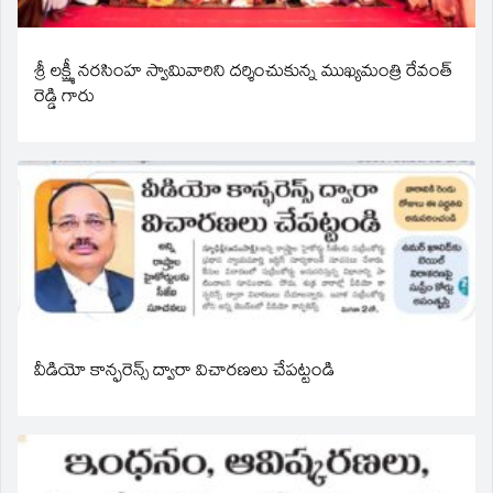
శ్రీ లక్ష్మీ నరసింహ స్వామివారిని దర్శించుకున్న ముఖ్యమంత్రి రేవంత్
రెడ్డి గారు
వీడియో కాన్ఫరెన్స్ ద్వారా విచారణలు చేపట్టండి