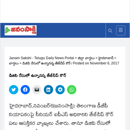
Janam Sakshi - Telugu Daily News Portal
>
జిల్లా వార్తలు
>
హైదరాబాద్
>
వార్తలు
>
డిజిపి రేసులో ఉన్నానన్న తేజ్‌దీప్‌ కౌర్‌
/
Posted on
November 6, 2017
డిజిపి రేసులో ఉన్నానన్న తేజ్‌దీప్‌ కౌర్‌
Click
Click
Click
Click
Click
Click
to
to
to
to
to
to
share
share
email
share
share
share
on
on
a
on
on
on
Twitter
Facebook
link
LinkedIn
Telegram
WhatsApp
హైదరాబాద్‌,నవంబర్‌6(జ‌నంసాక్షి): తెలంగాణ డీజీపీ
(Opens
(Opens
to
(Opens
(Opens
(Opens
in
in
a
in
in
in
నియాపకంపై సీనియర్‌ ఐపీఎస్‌ అధికారిని తేజ్‌దీప్‌ కౌర్‌
new
new
friend
new
new
new
window)
window)
(Opens
window)
window)
window)
పలు ఆసక్తికర వ్యాఖ్యలు చేశారు. తానూ డిజిపి రేసులో
in
new