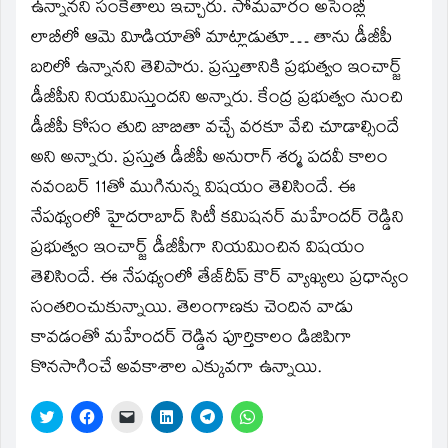
window)
ఉన్నానని సంకేతాలు ఇచ్చారు. సోమవారం అసెంబ్లీ
లాబీలో ఆమె విూడియాతో మాట్లాడుతూ… తాను డీజీపీ
బరిలో ఉన్నానని తెలిపారు. ప్రస్తుతానికి ప్రభుత్వం ఇంచార్జ్‌
డీజీపీని నియమిస్తుందని అన్నారు. కేంద్ర ప్రభుత్వం నుంచి
డీజీపీ కోసం తుది జాబితా వచ్చే వరకూ వేచి చూడాల్సిందే
అని అన్నారు. ప్రస్తుత డీజీపీ అనురాగ్‌ శర్మ పదవీ కాలం
నవంబర్‌ 11తో ముగినున్న విషయం తెలిసిందే. ఈ
నేపథ్యంలో హైదరాబాద్‌ సిటీ కమిషనర్‌ మహేందర్‌ రెడ్డిని
ప్రభుత్వం ఇంచార్జ్‌ డీజీపీగా నియమించిన విషయం
తెలిసిందే. ఈ నేపథ్యంలో తేజ్‌దీప్‌ కౌర్‌ వ్యాఖ్యలు ప్రధాన్యం
సంతరించుకున్నాయి. తెలంగాణకు చెందిన వాడు
కావడంతో మహేందర్‌ రెడ్డిన పూర్తికాలం డిజిపిగా
కొనసాగించే అవకాశాల ఎక్కువగా ఉన్నాయి.
Click
Click
Click
Click
Click
Click
to
to
to
to
to
to
share
share
email
share
share
share