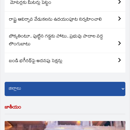
మోటర్లకు మీటర్లు పెట్టం
రాష్ట్ర ఆవిర్బావ వేడుకలను ఉదయంపూట నిర్వహించాలి
బొక్కతింటూ.. పుట్టిన గడ్డకు పోటు.. ప్రభువు పాదాల వద్ద
లొంగుబాటు
బండి భగీరథ్‌పై అదనపు సెక్షన్లు
జాతీయం