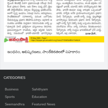
ఇంధనం, ఆవిష్కరణలు, సాంకేతికతలలో సహకారం
CATEGORIES
Business
Sahithyam
Sports
Education
Seemandhra
Featured News