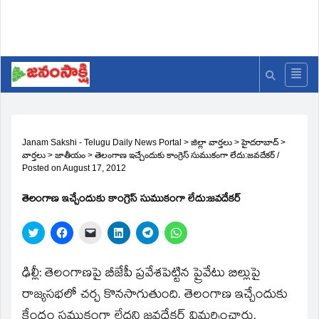
Janam Sakshi - Telugu Daily News Portal
>
జిల్లా వార్తలు
>
హైదరాబాద్
>
వార్తలు
>
జాతీయం
>
తెలంగాణ ఇచ్చేందుకు కాంగ్రెస్‌ సుముకంగా లేదు:జవదేకర్‌
/
Posted on
August 17, 2012
తెలంగాణ ఇచ్చేందుకు కాంగ్రెస్‌ సుముకంగా లేదు:జవదేకర్‌
Click
Click
Click
Click
Click
Click
to
to
to
to
to
to
share
share
email
share
share
share
on
on
a
on
on
on
Twitter
Facebook
link
LinkedIn
Telegram
WhatsApp
ఢిల్లీ: తెలంగాణపై బీజేపీ ప్రవేశపెట్టిన ప్రైవేటు బిల్లుపై
(Opens
(Opens
to
(Opens
(Opens
(Opens
in
in
a
in
in
in
రాజ్యసభలో చర్చ కొనసాగుతుంది. తెలంగాణ ఇచ్చేందుకు
new
new
friend
new
new
new
window)
window)
(Opens
window)
window)
window)
కేంద్రం సముకంగా లేదని జవదేకర్‌ విమర్శించారు.
in