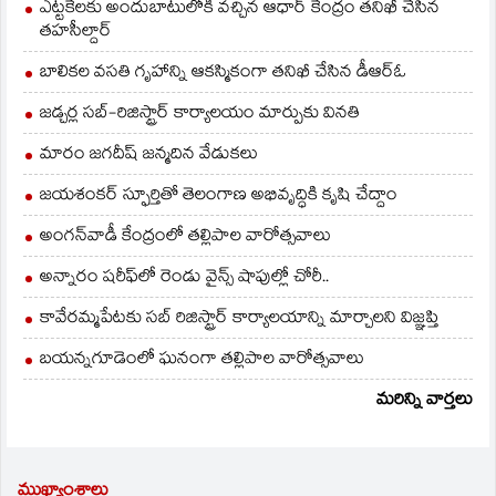
ఎట్టకేలకు అందుబాటులోకి వచ్చిన ఆధార్ కేంద్రం తనిఖీ చేసిన
తహసీల్దార్
బాలికల వసతి గృహాన్ని ఆకస్మికంగా తనిఖీ చేసిన డీఆర్ఓ
జడ్చర్ల సబ్-రిజిస్ట్రార్ కార్యాలయం మార్పుకు వినతి
మారం జగదీష్ జన్మదిన వేడుకలు
జయశంకర్ స్ఫూర్తితో తెలంగాణ అభివృద్ధికి కృషి చేద్దాం
అంగన్‌వాడీ కేంద్రంలో తల్లిపాల వారోత్సవాలు
అన్నారం షరీఫ్‌లో రెండు వైన్స్ షాపుల్లో చోరీ..
కావేరమ్మపేటకు సబ్ రిజిస్ట్రార్ కార్యాలయాన్ని మార్చాలని విజ్ఞప్తి
బయన్నగూడెంలో ఘనంగా తల్లిపాల వారోత్సవాలు
మరిన్ని వార్తలు
ముఖ్యాంశాలు