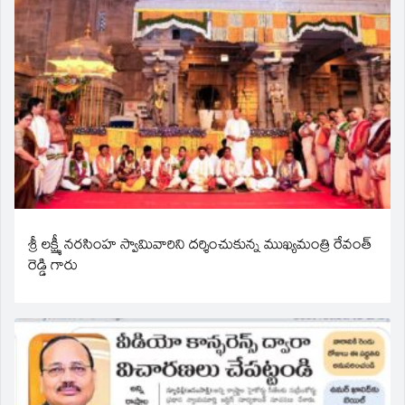
శ్రీ లక్ష్మీ నరసింహ స్వామివారిని దర్శించుకున్న ముఖ్యమంత్రి రేవంత్
రెడ్డి గారు