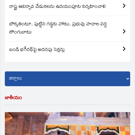
రాష్ట్ర ఆవిర్బావ వేడుకలను ఉదయంపూట నిర్వహించాలి
బొక్కతింటూ.. పుట్టిన గడ్డకు పోటు.. ప్రభువు పాదాల వద్ద
లొంగుబాటు
బండి భగీరథ్‌పై అదనపు సెక్షన్లు
జాతీయం