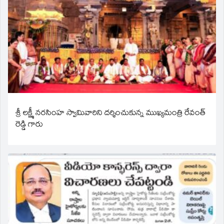
శ్రీ లక్ష్మీ నరసింహ స్వామివారిని దర్శించుకున్న ముఖ్యమంత్రి రేవంత్
రెడ్డి గారు