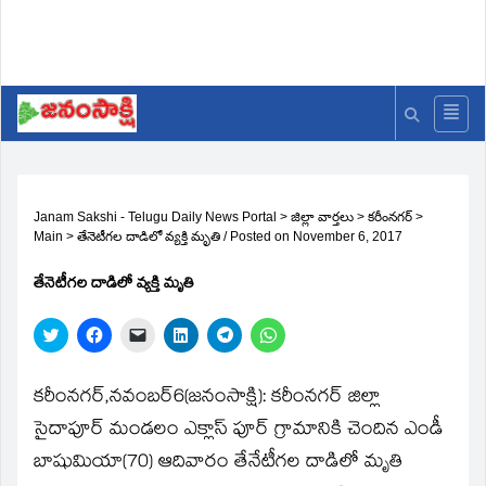
Janam Sakshi - Telugu Daily News Portal
>
జిల్లా వార్తలు
>
కరీంనగర్
>
Main
>
తేనెటీగల దాడిలో వ్యక్తి మృతి
/
Posted on
November 6, 2017
తేనెటీగల దాడిలో వ్యక్తి మృతి
Click
Click
Click
Click
Click
Click
to
to
to
to
to
to
share
share
email
share
share
share
on
on
a
on
on
on
Twitter
Facebook
link
LinkedIn
Telegram
WhatsApp
కరీంనగర్‌,నవంబర్‌6(జ‌నంసాక్షి): కరీంనగర్‌ జిల్లా
(Opens
(Opens
to
(Opens
(Opens
(Opens
in
in
a
in
in
in
సైదాపూర్‌ మండలం ఎక్లాస్‌ పూర్‌ గ్రామానికి చెందిన ఎండీ
new
new
friend
new
new
new
window)
window)
(Opens
window)
window)
window)
బాషుమియా(70) ఆదివారం తేనేటీగల దాడిలో మృతి
in
new