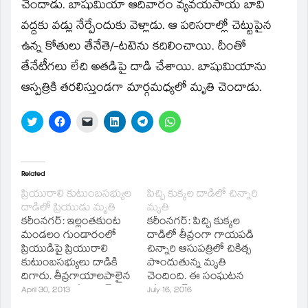
window)
చెందాడు. బాషుమియా ఆదివారం వ్యవయసాయ బావి
వద్దకు వడ్లు నేర్పేందుకు వెళ్లాడు. ఆ పరిసరాల్లో చెట్టుపైన
ఉన్న కోతులు తేనేతె/-టటెను కదిలించాయి. దీంతో
తేనేటీగలు లేచి అతడిపై దాడి చేశాయి. బాషుమియాను
ఆస్పత్రికి తరలిస్తుండగా మార్గమధ్యలో మృతి చెందాడు.
Click
Click
Click
Click
Click
Click
to
to
to
to
to
to
share
share
email
share
share
share
on
on
a
on
on
on
Twitter
Facebook
link
LinkedIn
Telegram
WhatsApp
(Opens
(Opens
to
(Opens
(Opens
(Opens
in
in
a
in
in
in
Related
new
new
friend
new
new
new
window)
window)
(Opens
window)
window)
window)
ప్రియురాలి కుటుంబసభ్యుల
పిచ్చి కుక్కల దాడిలో చిన్నారి
in
దాడిలో ప్రియుడు మృతి
మృతి
new
window)
కరీంనగర్‌: ఇల్లంతకుంట
కరీంనగర్: పిచ్చి కుక్కల
మండలం గుండారంలో
దాడిలో తీవ్రంగా గాయపడి
ప్రియుడిపై ప్రియురాలి
చిన్నారి ఆసుపత్రిలో చికిత్స
కుటుంబసభ్యులు దాడికి
పొందుతున్న మృతి
దిగారు. తీవ్రగాయాలపాలైన
చెందింది. ఈ సంఘటన
యువకుడు కరీంనగర్‌
కరీంనగర్ జిల్లా చందుర్తి
April 30, 2013
July 16, 2016
ఆసుపత్రిలో చికిత్స
మండలం రుద్రంగి