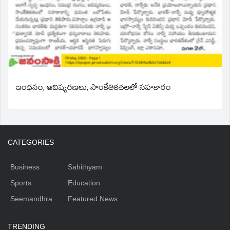
ఇంధనం, ఆవిష్కరణలు, సాంకేతికతలలో సహకారం
CATEGORIES
Business
Sahithyam
Sports
Education
Seemandhra
Featured News
TRENDING