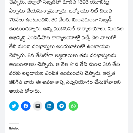
window)
చెప్పారు. జిల్లాలో సబ్సిడీతో కూడిన 1393 యూనిట్లు
ఏర్పాటు చేయనున్నామన్నారు. ఒక్కో యూనిట్‌ విలువ
75వేలు ఉంటుందని, 30 వేలకు మించకుండా సబ్సిడీ
ఉంటుందన్నారు. అన్ని మునిసిపల్‌ కార్యాలయాలు, మండల
అభివృద్ధి ఎంపిడివోల కార్యాలయాల్లో వచ్చే నెల నాలుగో
తేదీ నుంచి దరఖాస్తులు అందుబాటులో ఉంటాయని
చెప్పారు. 8వ తేదీలోగా లబ్ధిదారులు తమ దరఖాస్తులను
అందించాలని చెప్పారు. ఆ నెల 21వ తేదీ నుంచి 31వ తేదీ
వరకు లబ్దిదారుల ఎంపిక ఉంటుందని చెప్పారు. అర్హత
కలిగిన వారు ఈ అవకాశాన్ని సద్వినియోగం చేసుకోవాలని
ఆయన కోరారు.
Click
Click
Click
Click
Click
Click
to
to
to
to
to
to
share
share
email
share
share
share
on
on
a
on
on
on
Twitter
Facebook
link
LinkedIn
Telegram
WhatsApp
(Opens
(Opens
to
(Opens
(Opens
(Opens
in
in
a
in
in
in
Related
new
new
friend
new
new
new