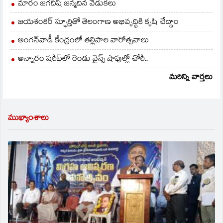
మారం జగదీష్ జన్మదిన వేడుకలు
జయశంకర్ స్ఫూర్తితో తెలంగాణ అభివృద్ధికి కృషి చేద్దాం
అంగన్‌వాడీ కేంద్రంలో తల్లిపాల వారోత్సవాలు
అన్నారం షరీఫ్‌లో రెండు వైన్స్ షాపుల్లో చోరీ..
మరిన్ని వార్తలు
ముఖ్యాంశాలు