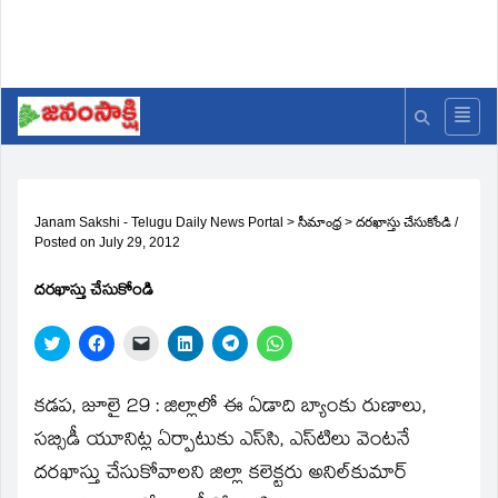
Janam Sakshi - Telugu Daily News Portal
>
సీమాంధ్ర
>
దరఖాస్తు చేసుకోండి
/
Posted on
July 29, 2012
దరఖాస్తు చేసుకోండి
Click
Click
Click
Click
Click
Click
to
to
to
to
to
to
share
share
email
share
share
share
on
on
a
on
on
on
Twitter
Facebook
link
LinkedIn
Telegram
WhatsApp
కడప, జూలై 29 : జిల్లాలో ఈ ఏడాది బ్యాంకు రుణాలు,
(Opens
(Opens
to
(Opens
(Opens
(Opens
in
in
a
in
in
in
సబ్సిడీ యూనిట్ల ఏర్పాటుకు ఎస్‌సి, ఎస్‌టిలు వెంటనే
new
new
friend
new
new
new
window)
window)
(Opens
window)
window)
window)
దరఖాస్తు చేసుకోవాలని జిల్లా కలెక్టరు అనిల్‌కుమార్‌
in
new