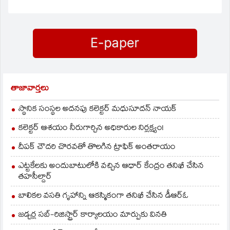
తాజావార్తలు
స్థానిక సంస్థల అదనపు కలెక్టర్ మధుసూదన్ నాయక్
కలెక్టర్ ఆశయం నీరుగార్చిన అధికారుల నిర్లక్ష్యం!
దీపక్ చౌదరి చొరవతో తొలగిన ట్రాఫిక్‌ అంతరాయం
ఎట్టకేలకు అందుబాటులోకి వచ్చిన ఆధార్ కేంద్రం తనిఖీ చేసిన
తహసీల్దార్
బాలికల వసతి గృహాన్ని ఆకస్మికంగా తనిఖీ చేసిన డీఆర్ఓ
జడ్చర్ల సబ్-రిజిస్ట్రార్ కార్యాలయం మార్పుకు వినతి