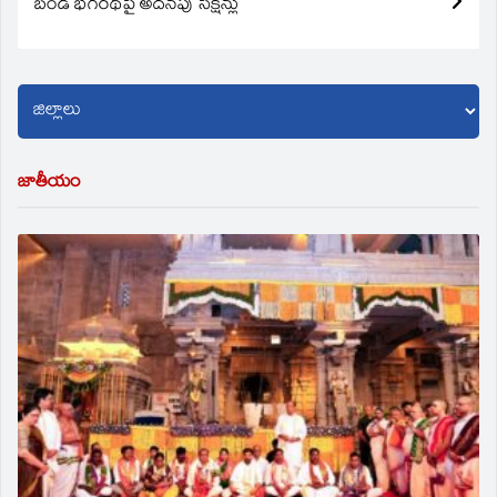
బండి భగీరథ్‌పై అదనపు సెక్షన్లు
జాతీయం