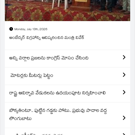
Monday, July 13th, 2026
అంబేద్కర్ విగ్రహాన్ని ఆవిష్కరించిన మంత్రి వివేక్
అన్ని వర్గాల ప్రజలను కాంగ్రెస్ మోసం చేసింది
మోటర్లకు మీటర్లు పెట్టం
రాష్ట్ర ఆవిర్బావ వేడుకలను ఉదయంపూట నిర్వహించాలి
బొక్కతింటూ.. పుట్టిన గడ్డకు పోటు.. ప్రభువు పాదాల వద్ద
లొంగుబాటు