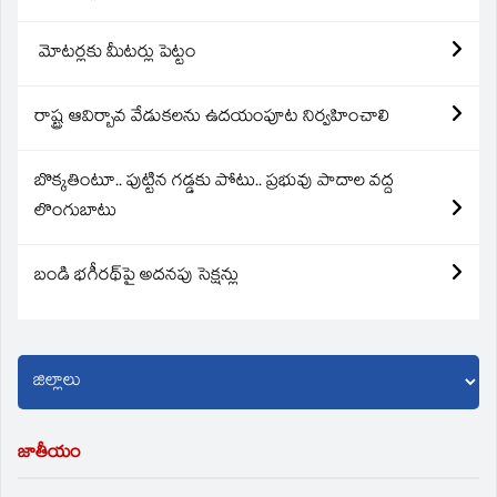
మోటర్లకు మీటర్లు పెట్టం
రాష్ట్ర ఆవిర్బావ వేడుకలను ఉదయంపూట నిర్వహించాలి
బొక్కతింటూ.. పుట్టిన గడ్డకు పోటు.. ప్రభువు పాదాల వద్ద
లొంగుబాటు
బండి భగీరథ్‌పై అదనపు సెక్షన్లు
జాతీయం