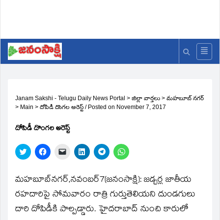
Janam Sakshi - Telugu Daily News Portal
>
జిల్లా వార్తలు
>
మహబూబ్ నగర్
>
Main
>
దోపిడీ దొంగల అరెస్ట్‌
/
Posted on
November 7, 2017
దోపిడీ దొంగల అరెస్ట్‌
Click
Click
Click
Click
Click
Click
to
to
to
to
to
to
share
share
email
share
share
share
on
on
a
on
on
on
Twitter
Facebook
link
LinkedIn
Telegram
WhatsApp
మహబూబ్‌నగర్‌,నవంబర్‌7(జ‌నంసాక్షి): జడ్చర్ల జాతీయ
(Opens
(Opens
to
(Opens
(Opens
(Opens
in
in
a
in
in
in
రహదారిపై సోమవారం రాత్రి గుర్తుతెలియని దుండగులు
new
new
friend
new
new
new
window)
window)
(Opens
window)
window)
window)
దారి దోపిడీకి పాల్పడ్డారు. హైదరాబాద్‌ నుంచి కారులో
in
new