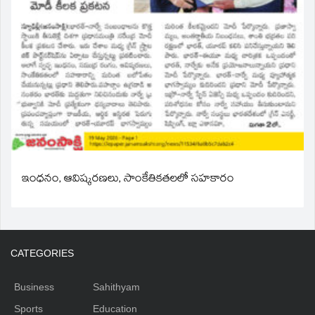
ఇంధనం, ఆవిష్కరణలు, సాంకేతికతలలో సహకారం
CATEGORIES
Business
Sahithyam
Sports
Education