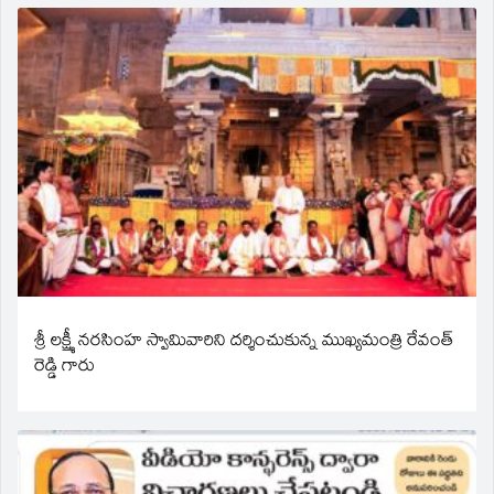
శ్రీ లక్ష్మీ నరసింహ స్వామివారిని దర్శించుకున్న ముఖ్యమంత్రి రేవంత్
రెడ్డి గారు