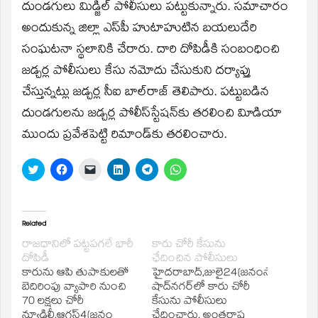
దుండగులు మిడ్జిల్‌ పోలీసులు పట్టుకున్నారు. సమాచారం
అందుకున్న జిల్లా ఎస్‌పీ హుటాహుటిన బయలుదేరి
సంఘటనా స్థలానికి చేరారు. దారి దోపిడీకి సంబంధించి
జడ్చర్ల పోలీసులు కేసు నమోదు చేసుకుని దర్యాప్తు
చేస్తున్నట్లు జడ్చర్ల సీఐ బాల్‌రాజ్‌ తెలిపారు. పట్టుబడిన
దుండగులను జడ్చర్ల పోలీస్‌స్టేషన్‌కు తరలించి విూడియా
ముందు ప్రవేశపెట్టి రిమాండ్‌కు తరలించారు.
Click
Click
Click
Click
Click
Click
to
to
to
to
to
to
share
share
email
share
share
share
on
on
a
on
on
on
Twitter
Facebook
link
LinkedIn
Telegram
WhatsApp
(Opens
(Opens
to
(Opens
(Opens
(Opens
in
in
a
in
in
in
Related
new
new
friend
new
new
new
window)
window)
(Opens
window)
window)
window)
రాజధానిలో పట్టపగలే భారీ
కారు చోరీ కేసును
in
దోపిడీ
ఛేదించిన పోలీసులు
new
window)
కారును ఆపి తుపాకులతో
హైదరాబాద్‌,జులై24(జ‌నంసాక్షి):
బెదిరింపు వ్యాపారి నుంచి
షాద్‌నగర్‌లో కారు చోరీ
70 లక్షలు చోరీ
కేసును పోలీసులు
న్యూఢిల్లీ,ఆగస్ట్‌4(జ‌నం
ఛేదించారు. అంతరాష్ట్ర