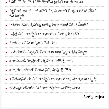
దీపక్ చౌదరి చొరవతో తొలగిన ట్రాఫిక్‌ అంతరాయం
ఎట్టకేలకు అందుబాటులోకి వచ్చిన ఆధార్ కేంద్రం తనిఖీ చేసిన
తహసీల్దార్
బాలికల వసతి గృహాన్ని ఆకస్మికంగా తనిఖీ చేసిన డీఆర్ఓ
జడ్చర్ల సబ్-రిజిస్ట్రార్ కార్యాలయం మార్పుకు వినతి
మారం జగదీష్ జన్మదిన వేడుకలు
జయశంకర్ స్ఫూర్తితో తెలంగాణ అభివృద్ధికి కృషి చేద్దాం
అంగన్‌వాడీ కేంద్రంలో తల్లిపాల వారోత్సవాలు
అన్నారం షరీఫ్‌లో రెండు వైన్స్ షాపుల్లో చోరీ..
కావేరమ్మపేటకు సబ్ రిజిస్ట్రార్ కార్యాలయాన్ని మార్చాలని విజ్ఞప్తి
బయన్నగూడెంలో ఘనంగా తల్లిపాల వారోత్సవాలు
మరిన్ని వార్తలు