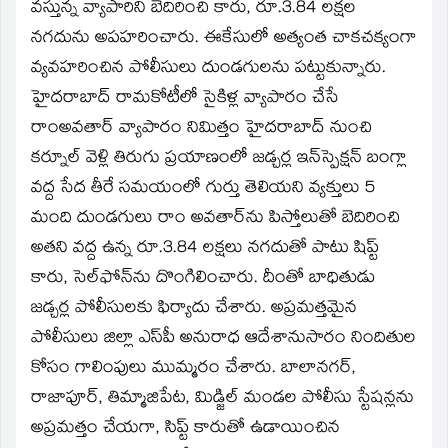
window)
వస్తున్న వ్యాపారిని బెదిరించి కారు, రూ.3.84 లక్షల
నగదును అపహరించారు. ఈకేసులో అత్యంత చాకచక్యంగా
వ్యవహరించిన పోలీసులు దుండగులను పట్టుకున్నారు.
హైదరాబాద్‌ రామకోటీలో సైకిళ్ల వ్యాపారం చేసే
రాంఅవతార్‌ వ్యాపారం నిమిత్తం హైదరాబాద్‌ నుంచి
కర్నూల్‌ వెళ్లి తిరుగు ప్రయాణంలో జడ్చర్ల ఇన్‌స్పెక్షన్‌ బంగ్లా
వద్ద సేద తీరే సమయంలో గుర్తు తెలియని వ్యక్తులు 5
మంది దుండగులు రాం అవతార్‌ను పిస్తోలుతో బెదిరించి
అతని వద్ద ఉన్న రూ.3.84 లక్షలు నగదుతో పాటు షిప్ట్‌
కారు, సెల్‌ఫోన్‌ను దొంగిలించారు. దీంతో బాధితుడు
జడ్చర్ల పోలీసులకు ఫిర్యాదు చేశారు. అప్రమత్తమైన
పోలీసులు జిల్లా ఎస్‌పీ అనురాధ ఆదేశానుసారం నిందితుల
కోసం గాలింపులు ముమ్మరం చేశారు. బాలానగర్‌,
రాజాపూర్‌, తిమ్మాజిపేట, మిడ్జిల్‌ మండల పోలీసు స్టేషన్లను
అప్రమత్తం చేయగా, సిప్ట్‌ కారుతో ఉడాయించిన