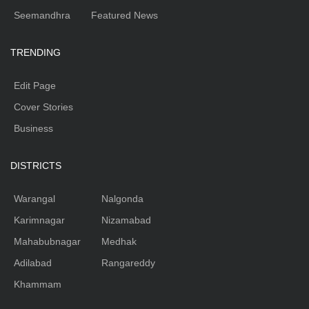
Seemandhra
Featured News
TRENDING
Edit Page
Cover Stories
Business
DISTRICTS
Warangal
Nalgonda
Karimnagar
Nizamabad
Mahabubnagar
Medhak
Adilabad
Rangareddy
Khammam