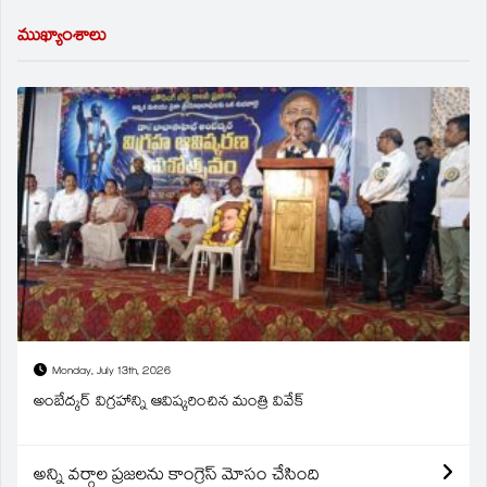
ముఖ్యాంశాలు
Monday, July 13th, 2026
అంబేద్కర్ విగ్రహాన్ని ఆవిష్కరించిన మంత్రి వివేక్
అన్ని వర్గాల ప్రజలను కాంగ్రెస్ మోసం చేసింది