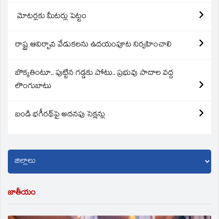
మోటర్లకు మీటర్లు పెట్టం
రాష్ట్ర ఆవిర్బావ వేడుకలను ఉదయంపూట నిర్వహించాలి
బొక్కతింటూ.. పుట్టిన గడ్డకు పోటు.. ప్రభువు పాదాల వద్ద
లొంగుబాటు
బండి భగీరథ్‌పై అదనపు సెక్షన్లు
జాతీయం