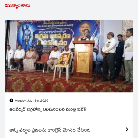
ముఖ్యాంశాలు
Monday, July 13th, 2026
అంబేద్కర్ విగ్రహాన్ని ఆవిష్కరించిన మంత్రి వివేక్
అన్ని వర్గాల ప్రజలను కాంగ్రెస్ మోసం చేసింది