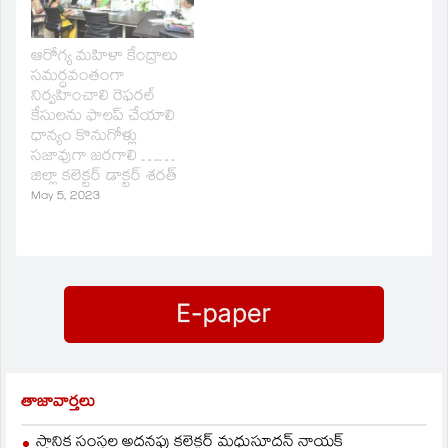
ఆరోగ్య మహిళా కేంద్రాలు
సమర్ధవంతంగా
నిర్వహించాలి రెఫరల్
కేసులను ఫాలప్ చేయాలి
ధాన్యం కొనుగోళ్లు
సజావుగా జరగాలి ……
జిల్లా కలెక్టర్ డాక్టర్ శరత్
May 5, 2023
తాజావార్తలు
స్థానిక సంస్థల అదనపు కలెక్టర్ మధుసూదన్ నాయక్