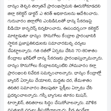
new
window)
దాన్యం తెచ్చిన తర్వాతనే ప్రారంభిస్తామని ఊరుకోకూడదని
జిల్లా కలెక్టర్‌ డాక్టర్‌ ఎ శరత్‌ అధికారులను ఆదేశించారు.
గురువారం జిల్లాలోని ఎంపిడిఓలతో ధాన్య సేకరణపై
వీడియో కాన్ఫరెన్స్‌ నిర్వహించారు. ఈసందర్బంగా కలెక్టర్‌
మాట్టాడుతూ ధాన్యం కొనుగోలు కేంద్రాల ప్రారంభానికి
స్థానిక ప్రజాప్రతినిధులకు సమాచారమిచ్చి చర్యలు
చేపట్టాలన్నారు. గత రబీలో ఏర్పటు చేసిన 70-80శాతం
కేంద్రాలు ఖరీఫ్‌లో దాన్య సేకరణకు ప్రారంభిస్తున్నామన్నారు.
దాన్యం కొనుగోలు కేంద్రాలనన్నింటిని సోమవారం కల్లా
ప్రారంభించి నివేదిక సమర్పించాలన్నారు. ధాన్యం కేంద్రాల్లో
బ్యానర్‌ ఏర్పాటు చేయాలని, మద్దతు దర, తేమశాతం
తదితర సమాచారం తెలుపుతూ ప్లెక్సీలు ఏర్పాటు చేసి
ప్రదర్శించాలన్నారు. గన్నీ బ్యాగులు తూకం మిషన్‌,
టార్పాలిన్‌, తదితరాలు సిద్దం చేసుకోవాలన్నారు. మౌళిక
వసతులకై చర్యలు తీసుకోవాలన్నారు. నీడ ఉండేలా