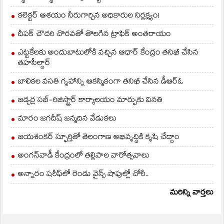
కలెక్టర్ ఆశయం నీరుగార్చిన అధికారుల నిర్లక్ష్యం!
దీపక్ చౌదరి చొరవతో తొలగిన ట్రాఫిక్‌ అంతరాయం
ఎట్టకేలకు అందుబాటులోకి వచ్చిన ఆధార్ కేంద్రం తనిఖీ చేసిన
తహసీల్దార్
బాలికల వసతి గృహాన్ని ఆకస్మికంగా తనిఖీ చేసిన డీఆర్ఓ
జడ్చర్ల సబ్-రిజిస్ట్రార్ కార్యాలయం మార్పుకు వినతి
మారం జగదీష్ జన్మదిన వేడుకలు
జయశంకర్ స్ఫూర్తితో తెలంగాణ అభివృద్ధికి కృషి చేద్దాం
అంగన్‌వాడీ కేంద్రంలో తల్లిపాల వారోత్సవాలు
అన్నారం షరీఫ్‌లో రెండు వైన్స్ షాపుల్లో చోరీ..
మరిన్ని వార్తలు