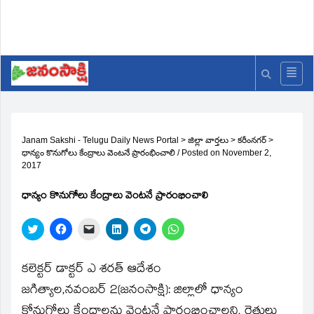
Janam Sakshi - Telugu Daily News Portal
>
జిల్లా వార్తలు
>
కరీంనగర్
>
ధాన్యం కొనుగోలు కేంద్రాలు వెంటనే ప్రారంభించాలి
/
Posted on
November 2,
2017
ధాన్యం కొనుగోలు కేంద్రాలు వెంటనే ప్రారంభించాలి
Click
Click
Click
Click
Click
Click
to
to
to
to
to
to
share
share
email
share
share
share
on
on
a
on
on
on
Twitter
Facebook
link
LinkedIn
Telegram
WhatsApp
కలెక్టర్‌ డాక్టర్‌ ఎ శరత్‌ ఆదేశం
(Opens
(Opens
to
(Opens
(Opens
(Opens
in
in
a
in
in
in
జగిత్యాల,నవంబర్‌ 2(జ‌నంసాక్షి): జిల్లాలో ధాన్యం
new
new
friend
new
new
new
window)
window)
(Opens
window)
window)
window)
కోనుగోలు కేంద్రాలను వెంటనే ప్రారంభించాలని, రైతులు
in