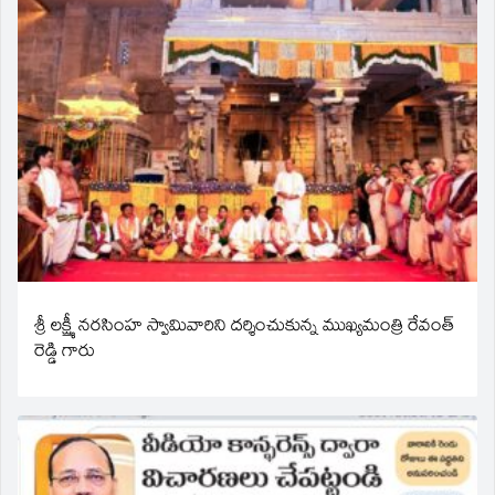
శ్రీ లక్ష్మీ నరసింహ స్వామివారిని దర్శించుకున్న ముఖ్యమంత్రి రేవంత్
రెడ్డి గారు