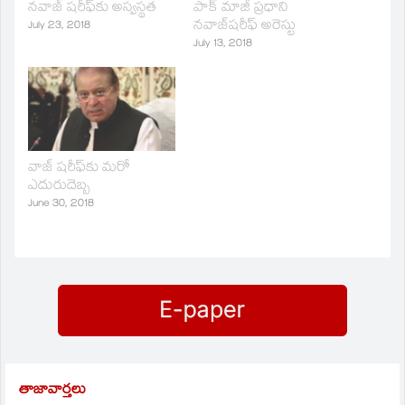
నవాజ్‌ షరీఫ్‌కు అస్వస్థత
పాక్‌ మాజీ ప్రధాని
నవాజ్‌షరీఫ్‌ అరెస్టు
July 23, 2018
July 13, 2018
వాజ్‌ షరీఫ్‌కు మరో
ఎదురుదెబ్బ
June 30, 2018
తాజావార్తలు