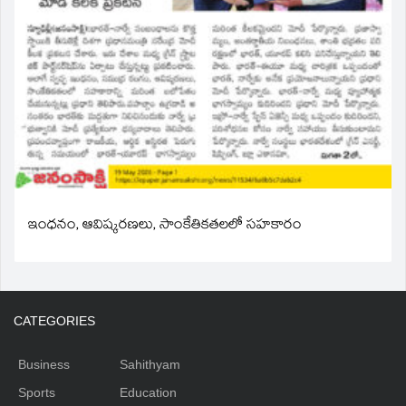
ఇంధనం, ఆవిష్కరణలు, సాంకేతికతలలో సహకారం
CATEGORIES
Business
Sahithyam
Sports
Education