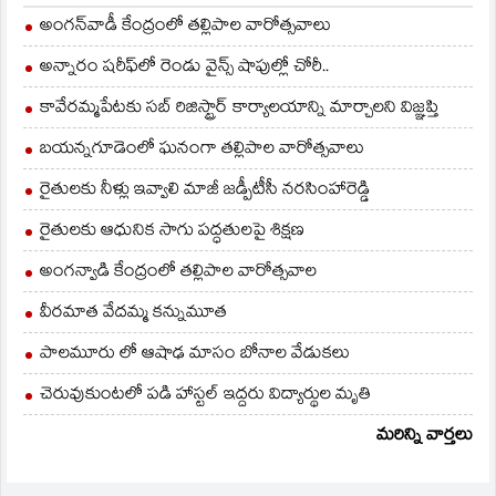
అంగన్‌వాడీ కేంద్రంలో తల్లిపాల వారోత్సవాలు
అన్నారం షరీఫ్‌లో రెండు వైన్స్ షాపుల్లో చోరీ..
కావేరమ్మపేటకు సబ్ రిజిస్ట్రార్ కార్యాలయాన్ని మార్చాలని విజ్ఞప్తి
బయన్నగూడెంలో ఘనంగా తల్లిపాల వారోత్సవాలు
రైతులకు నీళ్లు ఇవ్వాలి మాజీ జడ్పీటీసీ నరసింహారెడ్డి
రైతులకు ఆధునిక సాగు పద్ధతులపై శిక్షణ
అంగన్వాడి కేంద్రంలో తల్లిపాల వారోత్సవాల
వీరమాత వేదమ్మ కన్నుమూత
పాలమూరు లో ఆషాఢ మాసం బోనాల వేడుకలు
చెరువుకుంటలో పడి హాస్టల్ ఇద్దరు విద్యార్థుల మృతి
మరిన్ని వార్తలు