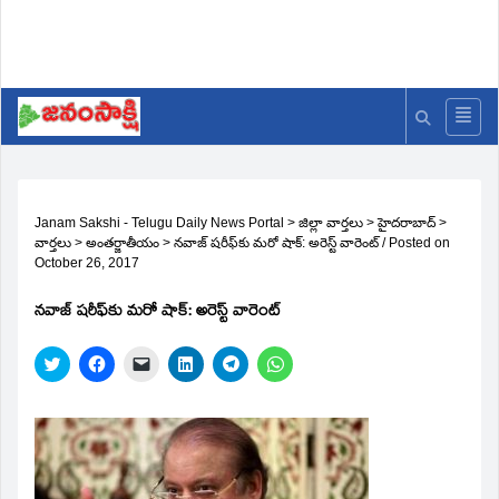
Janam Sakshi - Telugu Daily News Portal
>
జిల్లా వార్తలు
>
హైదరాబాద్
>
వార్తలు
>
అంతర్జాతీయం
>
నవాజ్‌ షరీఫ్‌కు మరో షాక్‌: అరెస్ట్‌ వారెంట్‌
/
Posted on
October 26, 2017
నవాజ్‌ షరీఫ్‌కు మరో షాక్‌: అరెస్ట్‌ వారెంట్‌
Click
Click
Click
Click
Click
Click
to
to
to
to
to
to
share
share
email
share
share
share
on
on
a
on
on
on
Twitter
Facebook
link
LinkedIn
Telegram
WhatsApp
(Opens
(Opens
to
(Opens
(Opens
(Opens
in
in
a
in
in
in
new
new
friend
new
new
new
window)
window)
(Opens
window)
window)
window)
in