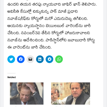
ఉందని తయన తరఫు న్యాయవాది జాఫిర్‌ ఖాన్‌ తెలిపారు.
అవినీతి కేసుల్లో చిక్కుకున్న పాక్‌ మాజీ ప్రధాని
నవాజ్‌షరీఫ్‌కు కోర్టులో మరో ఎదురుదెబ్బ తగిలింది.
ఆయనకు న్యాయస్థానం బెయిలబుల్‌ వారెంట్‌ను జారీ
చేసింది. నవంబర్‌3వ తేదీన కోర్టులో హాజరుకావాలని
నవాజ్‌ను ఆదేశించింది. పాకిస్థాన్‌లోని జవాబుదారీ కోర్టు
ఈ వారెంట్‌ను జారీ చేసింది.
Click
Click
Click
Click
Click
Click
to
to
to
to
to
to
share
share
email
share
share
share
on
on
a
on
on
on
Twitter
Facebook
link
LinkedIn
Telegram
WhatsApp
(Opens
(Opens
to
(Opens
(Opens
(Opens
in
in
a
in
in
in
Related
new
new
friend
new
new
new
window)
window)
(Opens
window)
window)
window)
in
new
window)