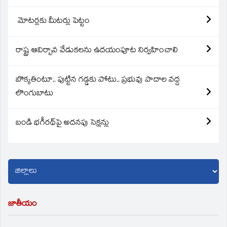
మోటర్లకు మీటర్లు పెట్టం
రాష్ట్ర ఆవిర్బావ వేడుకలను ఉదయంపూట నిర్వహించాలి
బొక్కతింటూ.. పుట్టిన గడ్డకు పోటు.. ప్రభువు పాదాల వద్ద
లొంగుబాటు
బండి భగీరథ్‌పై అదనపు సెక్షన్లు
జాతీయం