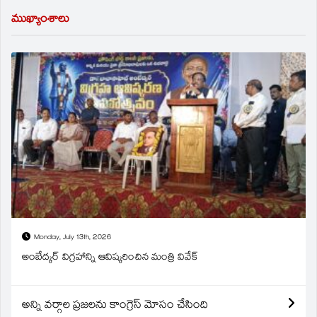
ముఖ్యాంశాలు
Monday, July 13th, 2026
అంబేద్కర్ విగ్రహాన్ని ఆవిష్కరించిన మంత్రి వివేక్
అన్ని వర్గాల ప్రజలను కాంగ్రెస్ మోసం చేసింది