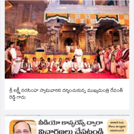
శ్రీ లక్ష్మీ నరసింహ స్వామివారిని దర్శించుకున్న ముఖ్యమంత్రి రేవంత్
రెడ్డి గారు