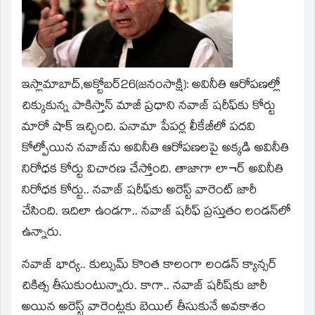
new
window)
ఇస్లామాబాద్‌,అక్టోబర్‌26(జ‌నంసాక్షి): అవినీతి ఆరోపణల్లో
చిక్కుకున్న పాకిస్తాన్‌ మాజీ ప్రధాని నవాజ్‌ షరీఫ్‌కు కోర్టు
మారో షాక్‌ ఇచ్చింది. పనామా పేపర్ల లీకేజీలో పదవి
కోల్పోయిన నవాజ్‌ను అవినీతి ఆరోపణలపై అక్కడి అవినీతి
నిరోధక కోర్టు విచారణ చేస్తోంది. తాజాగా లా¬ర్‌ అవినీతి
నిరోధక కోర్టు.. నవాజ్‌ షరీఫ్‌కు అరెస్ట్‌ వారెంట్‌ జారీ
చేసింది. ఇదిలా ఉండగా.. నవాజ్‌ షరీఫ్‌ ప్రస్తుతం లండన్‌లో
ఉన్నారు.
నవాజ్‌ భార్య.. కుల్సుమ్‌ కొంత కాలంగా లండన్‌ క్యాన్సర్‌
చికిత్స తీసుకుంటున్నారు. కాగా.. నవాజ్‌ షరీష్‌కు జారీ
అయిన అరెస్ట్‌ వారెంట్లకు బెయిల్‌ తీసుకునే అవకాశం