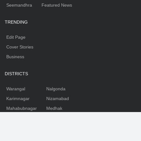
Seemandhra
Featured News
TRENDING
Edit Page
Cover Stories
Business
DISTRICTS
Warangal
Nalgonda
Karimnagar
Nizamabad
Mahabubnagar
Medhak
Adilabad
Rangareddy
Khammam