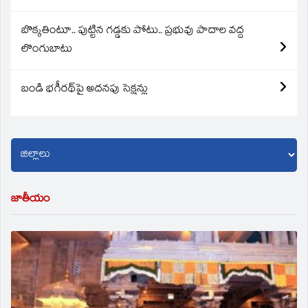
బొక్కతింటూ.. పుట్టిన గడ్డకు పోటు.. ప్రభువు పాదాల వద్ద
లొంగుబాటు
బండి భగీరథ్‌పై అదనపు సెక్షన్లు
జాతీయం