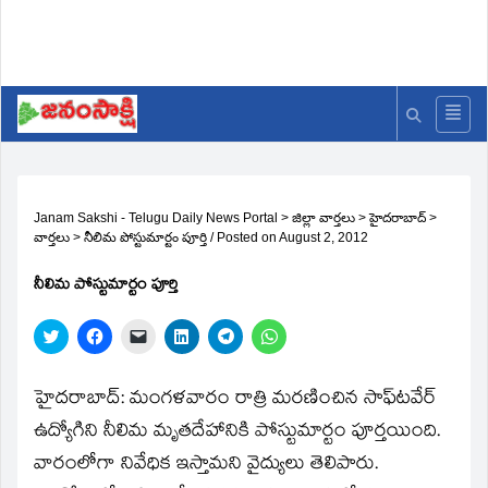
Janam Sakshi - Telugu Daily News Portal
>
జిల్లా వార్తలు
>
హైదరాబాద్
>
వార్తలు
>
నీలిమ పోస్టుమార్టం పూర్తి
/
Posted on
August 2, 2012
నీలిమ పోస్టుమార్టం పూర్తి
Click
Click
Click
Click
Click
Click
to
to
to
to
to
to
share
share
email
share
share
share
on
on
a
on
on
on
Twitter
Facebook
link
LinkedIn
Telegram
WhatsApp
హైదరాబాద్‌: మంగళవారం రాత్రి మరణించిన సాఫ్‌టవేర్‌
(Opens
(Opens
to
(Opens
(Opens
(Opens
in
in
a
in
in
in
ఉద్యోగిని నీలిమ మృతదేహానికి పోస్టుమార్టం పూర్తయింది.
new
new
friend
new
new
new
window)
window)
(Opens
window)
window)
window)
వారంలోగా నివేధిక ఇస్తామని వైద్యులు తెలిపారు.
in
new