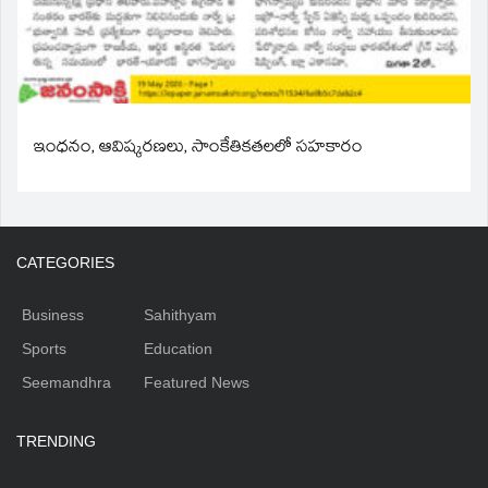
ఇంధనం, ఆవిష్కరణలు, సాంకేతికతలలో సహకారం
CATEGORIES
Business
Sahithyam
Sports
Education
Seemandhra
Featured News
TRENDING