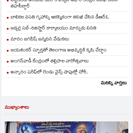
ఎట్టకేలకు అందుబాటులోకి వచ్చిన ఆధార్ కేంద్రం తనిఖీ చేసిన
తహసీల్దార్
బాలికల వసతి గృహాన్ని ఆకస్మికంగా తనిఖీ చేసిన డీఆర్ఓ
జడ్చర్ల సబ్-రిజిస్ట్రార్ కార్యాలయం మార్పుకు వినతి
మారం జగదీష్ జన్మదిన వేడుకలు
జయశంకర్ స్ఫూర్తితో తెలంగాణ అభివృద్ధికి కృషి చేద్దాం
అంగన్‌వాడీ కేంద్రంలో తల్లిపాల వారోత్సవాలు
అన్నారం షరీఫ్‌లో రెండు వైన్స్ షాపుల్లో చోరీ..
మరిన్ని వార్తలు
ముఖ్యాంశాలు