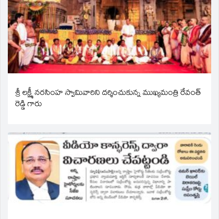
శ్రీ లక్ష్మీ నరసింహ స్వామివారిని దర్శించుకున్న ముఖ్యమంత్రి రేవంత్
రెడ్డి గారు