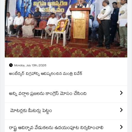
Monday, July 13th, 2026
అంబేద్కర్ విగ్రహాన్ని ఆవిష్కరించిన మంత్రి వివేక్
అన్ని వర్గాల ప్రజలను కాంగ్రెస్ మోసం చేసింది
మోటర్లకు మీటర్లు పెట్టం
రాష్ట్ర ఆవిర్బావ వేడుకలను ఉదయంపూట నిర్వహించాలి