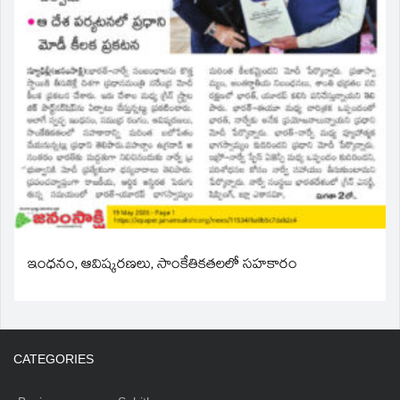
ఇంధనం, ఆవిష్కరణలు, సాంకేతికతలలో సహకారం
CATEGORIES