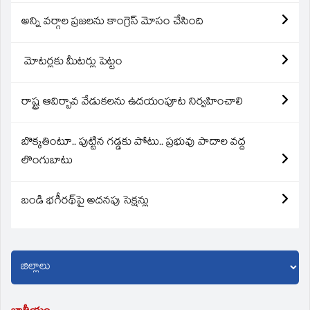
అన్ని వర్గాల ప్రజలను కాంగ్రెస్ మోసం చేసింది
మోటర్లకు మీటర్లు పెట్టం
రాష్ట్ర ఆవిర్బావ వేడుకలను ఉదయంపూట నిర్వహించాలి
బొక్కతింటూ.. పుట్టిన గడ్డకు పోటు.. ప్రభువు పాదాల వద్ద
లొంగుబాటు
బండి భగీరథ్‌పై అదనపు సెక్షన్లు