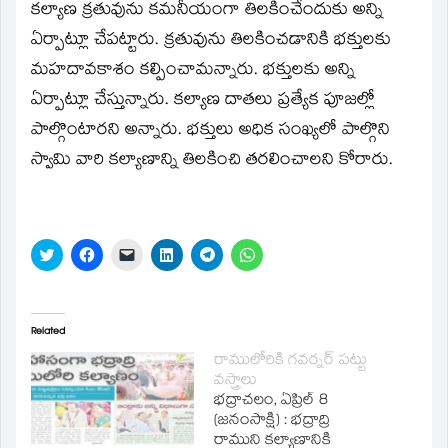
కల్యాణ క్రతువును కమనీయంగా తిలకించేందుకు అన్ని
ఏర్పాట్లూ చేపట్టారు. క్రతువును తిలకించడానికి భక్తులకు
మహదావకాశం కల్పించామన్నారు. భక్తులకు అన్ని
ఏర్పాట్లూ చేస్తున్నారు. కల్యాణ దాతలు ప్రత్యేక పూజల్లో
పాల్గొంటారని అన్నారు. భక్తులు అధిక సంఖ్యలో పాల్గొని
స్వామి వారి కల్యాణాన్ని తిలకించి తరలించాలని కోరారు.
Click
Click
Click
Click
Click
Click
to
to
to
to
to
to
share
share
email
share
share
share
on
on
a
on
on
on
Twitter
Facebook
link
LinkedIn
Telegram
WhatsApp
(Opens
(Opens
to
(Opens
(Opens
(Opens
in
in
a
in
in
in
Related
new
new
friend
new
new
new
window)
window)
(Opens
window)
window)
window)
రాములోరికి గవర్నర్‌ పట్టు
in
వస్త్రాలు
new
window)
భద్రాచలం, ఏప్రిల్‌ 8
(జనంసాక్షి) : భద్రాద్రి
రాముని కల్యాణానికి