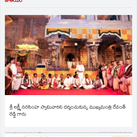
జాతీయం
శ్రీ లక్ష్మీ నరసింహ స్వామివారిని దర్శించుకున్న ముఖ్యమంత్రి రేవంత్
రెడ్డి గారు