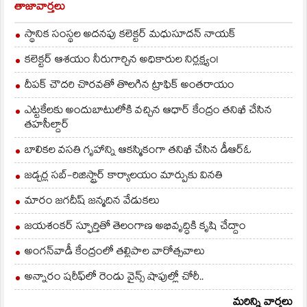
తాజావార్తలు
స్థానిక సంస్థల అదనపు కలెక్టర్ మధుసూదన్ నాయక్
కలెక్టర్ ఆశయం నీరుగార్చిన అధికారుల నిర్లక్ష్యం!
దీపక్ చౌదరి చొరవతో తొలగిన ట్రాఫిక్‌ అంతరాయం
ఎట్టకేలకు అందుబాటులోకి వచ్చిన ఆధార్ కేంద్రం తనిఖీ చేసిన
తహసీల్దార్
బాలికల వసతి గృహాన్ని ఆకస్మికంగా తనిఖీ చేసిన డీఆర్ఓ
జడ్చర్ల సబ్-రిజిస్ట్రార్ కార్యాలయం మార్పుకు వినతి
మారం జగదీష్ జన్మదిన వేడుకలు
జయశంకర్ స్ఫూర్తితో తెలంగాణ అభివృద్ధికి కృషి చేద్దాం
అంగన్‌వాడీ కేంద్రంలో తల్లిపాల వారోత్సవాలు
అన్నారం షరీఫ్‌లో రెండు వైన్స్ షాపుల్లో చోరీ..
మరిన్ని వార్తలు