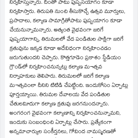
window)
నిర్వహిస్తున్నారు. దీంతో పాటు పుష్పసయాగం కూడా
నిర్వహిస్తారు. తిరుపతి నుంచి తీసుకొచ్చే ఉత్సవ మూర్తులు,
ప్రసాదాలు, కల్యాణ సామాగ్రితోపాటు పుష్పయాగం కూడా
చేయనున్నామన్నారు. అత్యంత వైభవంగా జరిగే
పుష్పయాగాన్ని, తిరుమలలో వేద పండితుల సాక్షిగా జరిగే
క్రతువును ఇక్కడ కూడా అదేవిధంగా నిర్వహించడం
జరుగుతుందని చెప్పారు. కొత్తగూడెం ప్రకాశం స్టేడియం
గ్రౌండ్‌లో నిర్వహించనున్నట్లు కల్యాణ మ¬త్సవ
నిర్వాహకులు తెలిపారు. తిరుమలలో జరిగే కల్యాణ
మ¬త్సవంలా దీనిని టిటిడి చేపట్టింది. ఇందుకోసం ఏర్పాట్లు
పూర్తయ్యాయి. తిరుమల దేవాలయ వేద పండితుల
చేతులవిూదుగా కల్యాణ క్రతువు జరగనుందన్నారు.
అంగరంగ వైభవంగా కల్యాణాన్ని నిర్వహించనున్నామని,
ఇందుకు సంబంధించి ఏర్పాట్లు చేసారు. ప్రత్యేకంగా
అన్నమాచార్యుల సంకీర్తనలు, గోవింద నామస్మరణతో