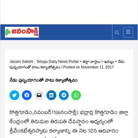
Janam Sakshi - Telugu Daily News Portal
>
జిల్లా వార్తలు
>
ఖమ్మం
>
నేడు
పుష్పయాగంతో పాటు కళ్యాణోత్సవం
/
Posted on
November 11, 2017
నేడు పుష్పయాగంతో పాటు కళ్యాణోత్సవం
Click
Click
Click
Click
Click
Click
to
to
to
to
to
to
share
share
email
share
share
share
on
on
a
on
on
on
Twitter
Facebook
link
LinkedIn
Telegram
WhatsApp
కొత్తగూడెం,నవంబర్‌11(జ‌నంసాక్షి): భద్రాద్రి కొత్తగూడెం జిల్లా
(Opens
(Opens
to
(Opens
(Opens
(Opens
in
in
a
in
in
in
కేంద్రంలో తిరుమల తిరుపతి దేవస్థానం ఆధ్వర్యంలో
new
new
friend
new
new
new
window)
window)
(Opens
window)
window)
window)
శ్రీవేంకటేశ్వరస్వామి కల్యాణాన్ని ఈ నెల 12న ఆదివారం
in
new