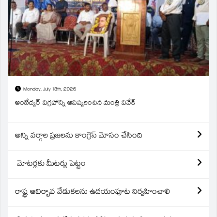
Monday, July 13th, 2026
అంబేద్కర్ విగ్రహాన్ని ఆవిష్కరించిన మంత్రి వివేక్
అన్ని వర్గాల ప్రజలను కాంగ్రెస్ మోసం చేసింది
మోటర్లకు మీటర్లు పెట్టం
రాష్ట్ర ఆవిర్బావ వేడుకలను ఉదయంపూట నిర్వహించాలి