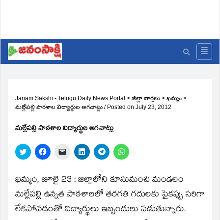
Janam Sakshi - Telugu Daily News Portal
>
జిల్లా వార్తలు
>
ఖమ్మం
>
మల్లేపల్లి పాఠశాల విద్యార్థుల అగచాట్లు
/
Posted on
July 23, 2012
మల్లేపల్లి పాఠశాల విద్యార్థుల అగచాట్లు
Click
Click
Click
Click
Click
Click
to
to
to
to
to
to
share
share
email
share
share
share
on
on
a
on
on
on
Twitter
Facebook
link
LinkedIn
Telegram
WhatsApp
ఖమ్మం, జూలై 23 : జిల్లాలోని కూసుమంచి మండలం
(Opens
(Opens
to
(Opens
(Opens
(Opens
in
in
a
in
in
in
మల్లేపల్లి ఉన్నత పాఠశాలలో తరగతి గదులకు పైకప్పు సరిగా
new
new
friend
new
new
new
window)
window)
(Opens
window)
window)
window)
లేకపోవడంతో విద్యార్థులు ఇబ్బందులు పడుతున్నారు.
in
new