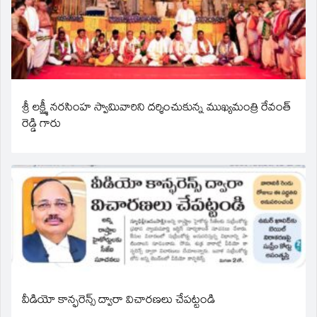
శ్రీ లక్ష్మీ నరసింహ స్వామివారిని దర్శించుకున్న ముఖ్యమంత్రి రేవంత్
రెడ్డి గారు
వీడియో కాన్ఫరెన్స్ ద్వారా విచారణలు చేపట్టండి