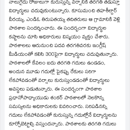
window)
నాలుగైదు రోజులుగా కురుస్తున్న వర్షానికి తరగతి తడుస్తూ
విద్యార్థులు చదువుకుంటున్నారు. కూసుమంచి తహశీల్దార్‌
వీరయ్య, ఎండిఓ తిరుపతయ్య తదితరులు ఆ గ్రామానికి వెళ్లి
పాఠశాల సందర్శించారు. ఈ సందర్భంగా విద్యార్థుల
కష్టాలను చూసి అధికారులు విస్మయం వ్యక్తం చేశారు.
పాఠశాలలు ఆరునుంచి పదవ తరగతివరకు ఇంగ్లీష్‌
మీడియంతో కలిసి 300పైగా విద్యార్థులు చదువుతున్నారు.
పాఠశాలలో కేవలం ఐదు తరగతి గదులు ఉండడం,
అందున మూడు గదుల్లో పైకప్పు రేకులు సరిగా
లేకపోవడంతో వర్షాలు కురుస్తుండడంతో విద్యార్థులు
అవస్థలు పడుతున్నారు. ఈ సందర్భంగా పాఠశాల
ప్రధానోపాధ్యాయుడు శంకర్‌ పాఠశాలలో నెలకొన్న
సమస్యలను అధికారులకు వివరించారు. సరిపడినన్ని
గదులు లేకపోవడంతో కురుస్తున్న గదుల్లోనే విద్యార్థులను
కూర్చోబెట్టాల్సి వస్తుందన్నారు. పాఠశాలకు తరగతి గదులు