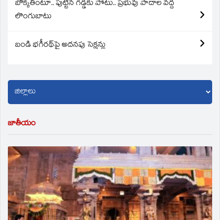
బొక్కతింటూ.. పుట్టిన గడ్డకు పోటు.. ప్రభువు పాదాల వద్ద
లొంగుబాటు
బండి భగీరథ్‌పై అదనపు సెక్షన్లు
జాతీయం