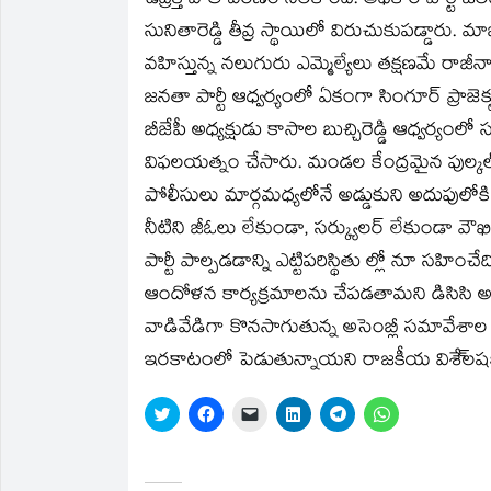
ఉద్రిక్త వాతావరణం నెలకొంది. అధికార పార్టీ జ
సునితారెడ్డి తీవ్ర స్థాయిలో విరుచుకుపడ్డారు. మాజీ ఎ
వహిస్తున్న నలుగురు ఎమ్మెల్యేలు తక్షణమే ర
జనతా పార్టీ ఆధ్వర్యంలో ఏకంగా సింగూర్ ప్రాజెక్టు 
బీజేపీ అధ్యక్షుడు కాసాల బుచ్చిరెడ్డి ఆధ్వర్యం
విఫలయత్నం చేసారు. మండల కేంద్రమైన పుల్కల్ 
పోలీసులు మార్గమధ్యలోనే అడ్డుకుని అదుపులోకి
నీటిని జీఓలు లేకుండా, సర్క్యులర్ లేకుండా వౌఖ
పార్టీ పాల్పడడాన్ని ఎట్టిపరిస్థితు ల్లో నూ సహ
ఆందోళన కార్యక్రమాలను చేపడతామని డిసిసి అధ్యక్
వాడివేడిగా కొనసాగుతున్న అసెంబ్లీ సమావేశాల
ఇరకాటంలో పెడుతున్నాయని రాజకీయ విశే్లషక
Click
Click
Click
Click
Click
Click
to
to
to
to
to
to
share
share
email
share
share
share
on
on
a
on
on
on
Twitter
Facebook
link
LinkedIn
Telegram
WhatsApp
(Opens
(Opens
to
(Opens
(Opens
(Opens