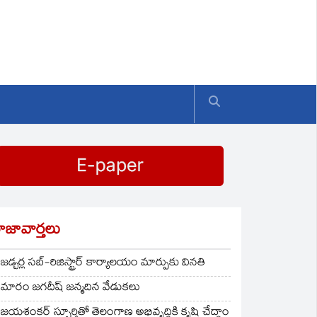
ాజావార్తలు
జడ్చర్ల సబ్-రిజిస్ట్రార్ కార్యాలయం మార్పుకు వినతి
మారం జగదీష్ జన్మదిన వేడుకలు
జయశంకర్ స్ఫూర్తితో తెలంగాణ అభివృద్ధికి కృషి చేద్దాం