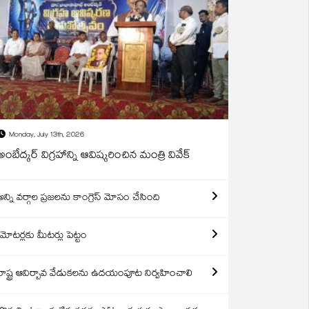
Monday, July 13th, 2026
అంబేద్కర్ విగ్రహాన్ని ఆవిష్కరించిన మంత్రి వివేక్
అన్ని వర్గాల ప్రజలను కాంగ్రెస్ మోసం చేసింది
మోటర్లకు మీటర్లు పెట్టం
రాష్ట్ర ఆవిర్బావ వేడుకలను ఉదయంపూట నిర్వహించాలి