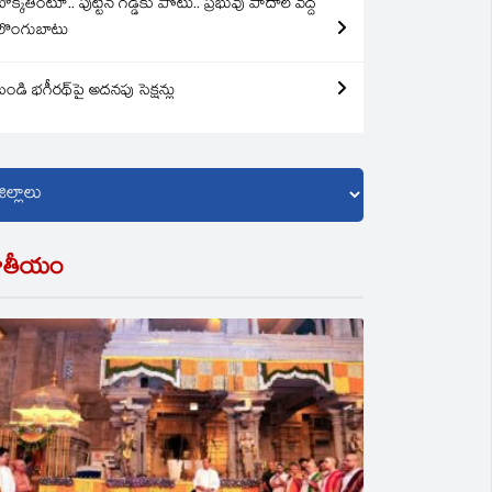
బొక్కతింటూ.. పుట్టిన గడ్డకు పోటు.. ప్రభువు పాదాల వద్ద
లొంగుబాటు
బండి భగీరథ్‌పై అదనపు సెక్షన్లు
ాతీయం