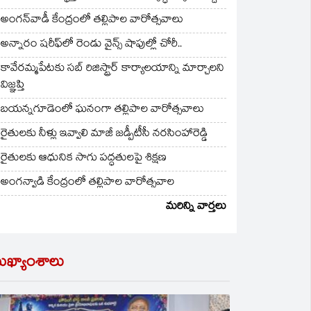
అంగన్‌వాడీ కేంద్రంలో తల్లిపాల వారోత్సవాలు
అన్నారం షరీఫ్‌లో రెండు వైన్స్ షాపుల్లో చోరీ..
కావేరమ్మపేటకు సబ్ రిజిస్ట్రార్ కార్యాలయాన్ని మార్చాలని
విజ్ఞప్తి
బయన్నగూడెంలో ఘనంగా తల్లిపాల వారోత్సవాలు
రైతులకు నీళ్లు ఇవ్వాలి మాజీ జడ్పీటీసీ నరసింహారెడ్డి
రైతులకు ఆధునిక సాగు పద్ధతులపై శిక్షణ
అంగన్వాడి కేంద్రంలో తల్లిపాల వారోత్సవాల
మరిన్ని వార్తలు
ుఖ్యాంశాలు