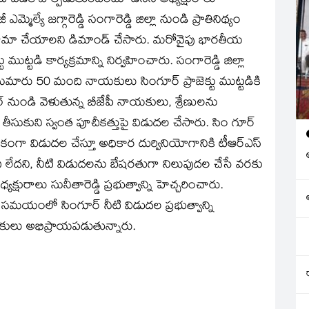
లదోపిడీకి పాల్పడుతుందంటూ డిసిసి అధ్యక్షురాలు
మ్మెల్యే జగ్గారెడ్డి సంగారెడ్డి జిల్లా నుండి ప్రాతినిథ్యం
ాజీనామా చేయాలని డిమాండ్ చేసారు. మరోవైపు భారతీయ
ముట్టడి కార్యక్రమాన్ని నిర్వహించారు. సంగారెడ్డి జిల్లా
లో సుమారు 50 మంది నాయకులు సింగూర్ ప్రాజెక్టు ముట్టడికి
నుండి వెళుతున్న బీజేపీ నాయకులు, శ్రేణులను
 తీసుకుని స్వంత పూచీకత్తుపై విడుదల చేసారు. సిం గూర్
ికంగా విడుదల చేస్తూ అధికార దుర్వినియోగానికి టీఆర్‌ఎస్
ించేది లేదని, నీటి విడుదలను బేషరతుగా నిలుపుదల చేసే వరకు
షురాలు సునీతారెడ్డి ప్రభుత్వాన్ని హెచ్చరించారు.
 సమయంలో సింగూర్ నీటి విడుదల ప్రభుత్వాన్ని
ులు అభిప్రాయపడుతున్నారు.