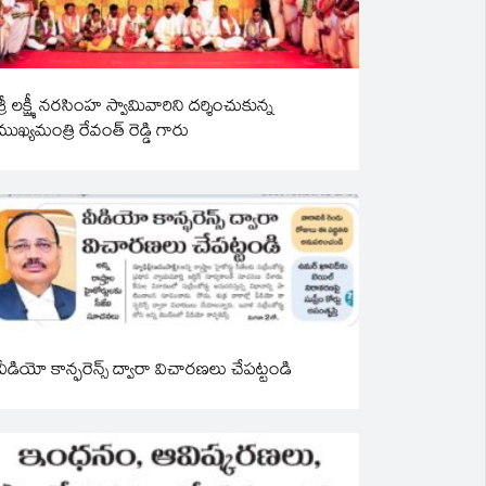
శ్రీ లక్ష్మీ నరసింహ స్వామివారిని దర్శించుకున్న
ముఖ్యమంత్రి రేవంత్ రెడ్డి గారు
వీడియో కాన్ఫరెన్స్ ద్వారా విచారణలు చేపట్టండి