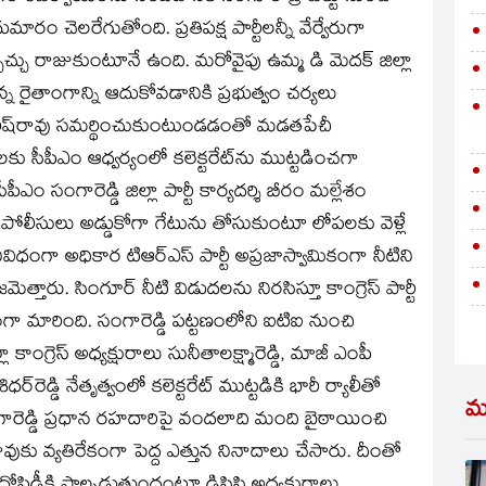
ం చెలరేగుతోంది. ప్రతిపక్ష పార్టీలన్నీ వేర్వేరుగా
చిచ్చు రాజుకుంటూనే ఉంది. మరోవైపు ఉమ్మ డి మెదక్ జిల్లా
రైతాంగాన్ని ఆదుకోవడానికి ప్రభుత్వం చర్యలు
రీష్‌రావు సమర్థించుకుంటుండడంతో మడతపేచీ
పీఎం ఆధ్వర్యంలో కలెక్టరేట్‌ను ముట్టడించగా
 సంగారెడ్డి జిల్లా పార్టీ కార్యదర్శి బీరం మల్లేశం
లను పోలీసులు అడ్డుకోగా గేటును తోసుకుంటూ లోపలకు వెళ్లే
నివిధంగా అధికార టిఆర్‌ఎస్ పార్టీ అప్రజాస్వామికంగా నీటిని
్తారు. సింగూర్ నీటి విడుదలను నిరసిస్తూ కాంగ్రెస్ పార్టీ
క్తంగా మారింది. సంగారెడ్డి పట్టణంలోని ఐటిఐ నుంచి
ాంగ్రెస్ అధ్యక్షురాలు సునీతాలక్ష్మారెడ్డి, మాజీ ఎంపీ
ిధర్‌రెడ్డి నేతృత్వంలో కలెక్టరేట్ ముట్టడికి భారీ ర్యాలీతో
మ
గారెడ్డి ప్రధాన రహదారిపై వందలాది మంది బైఠాయించి
ష్‌రావుకు వ్యతిరేకంగా పెద్ద ఎత్తున నినాదాలు చేసారు. దీంతో