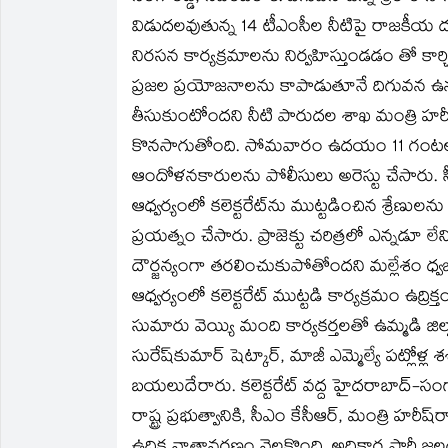
new
new
friend
new
new
new
window)
window)
(Opens
window)
window)
window)
విడుదలవుతున్న 14 టీఎంసీల నీటిపై రాజకీయ దుమార
in
new
నిరసన కార్యక్రమాలను నిర్వహిస్తుండడం తో కార్
window)
ప్రజల ప్రయోజనాలను కాపాడుతూనే దిగువన ఉన్న 
తీసుకుంటోందని నీటి పారుదల శాఖ మంత్రి హ
కొనసాగుతోంది. సోమవారం ఉదయం 11 గంటలకు సీ
ఆందోళనకారులను పోలీసులు అరెస్టు చేసారు. సీపీఎం
ఆధ్వర్యంలో కలెక్టరేట్‌ను ముట్టడించిన శ్రేణు
ప్రయత్నం చేసారు. ప్రాజెక్టు చరిత్రలో ఎన్నడూ లే
దౌర్జన్యంగా తరలించుకుపోతోందని మల్లేశం ధ్వజమెత
ఆధ్వర్యంలో కలెక్టరేట్ ముట్టడి కార్యక్రమం ఉద్రి
సుమారు వెయ్యి మంది కార్యకర్తలతో ఉమ్మడి జిల్లా క
సురేష్‌కుమార్ షెట్కార్, మాజీ ఎమ్మెల్యే పట్లోళ్ల శశ
బయలుదేరారు. కలెక్టరేట్ వద్ద హైదరాబాద్-సం
రాష్ట్ర ప్రభుత్వానికి, సీఎం కేసీఆర్, మంత్రి హరీ