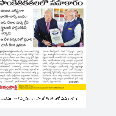
ఇంధనం, ఆవిష్కరణలు, సాంకేతికతలలో సహకారం