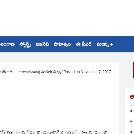
ెలంగాణ
స్పోర్ట్స్
బిజినెస్
సాహిత్యం
ఈ పేపర్
మరిన్ని +
ెదక్
>
Main
>
రాజుకుంటున్న సింగూర్ చిచ్చు
/
Posted on
November 7, 2017
త
ర్ రిజర్వాయర్‌ను నింపడానికి సింగూర్ ప్రాజెక్టు నుంచి