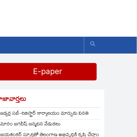
ాజావార్తలు
జడ్చర్ల సబ్-రిజిస్ట్రార్ కార్యాలయం మార్పుకు వినతి
మారం జగదీష్ జన్మదిన వేడుకలు
జయశంకర్ స్ఫూర్తితో తెలంగాణ అభివృద్ధికి కృషి చేద్దాం