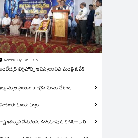
Monday, July 13th, 2026
అంబేద్కర్ విగ్రహాన్ని ఆవిష్కరించిన మంత్రి వివేక్
అన్ని వర్గాల ప్రజలను కాంగ్రెస్ మోసం చేసింది
మోటర్లకు మీటర్లు పెట్టం
రాష్ట్ర ఆవిర్బావ వేడుకలను ఉదయంపూట నిర్వహించాలి