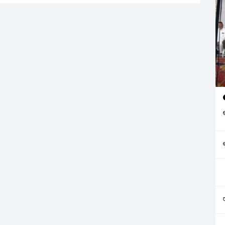
య కార్యాచరణ సమితి
ఆ ప్రాంత రైతులు
మహా పాదయాత్ర’
ి. ’న్యాయస్థానం నుంచి
పేరుతో ప్రారంభించిన ఈ
లూరులో శ్రీకారం
ది…