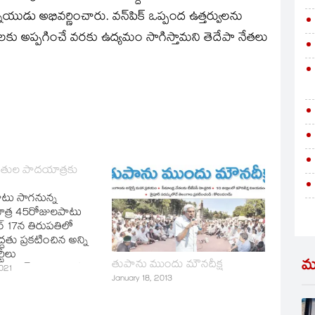
్నాయుడు అభివర్ణించారు. వన్‌పిక్‌ ఒప్పంద ఉత్తర్వులను
లకు అప్పగించే వరకు ఉద్యమం సాగిస్తామని తెదేపా నేతలు
తుల పాదయాత్రకు
టు సాగనున్న
్ర 45రోజులపాటు
్‌ 17న తిరుపతిలో
దతు ప్రకటించిన అన్ని
టీలు
మ
తుపాను ముందు మౌనదీక్ష
బర్‌1 (జనంసాక్షి) :
021
January 18, 2013
ాజధానిగా అమరావతిని
న్న డిమాండ్‌తో
ిరక్షణ సమితి,