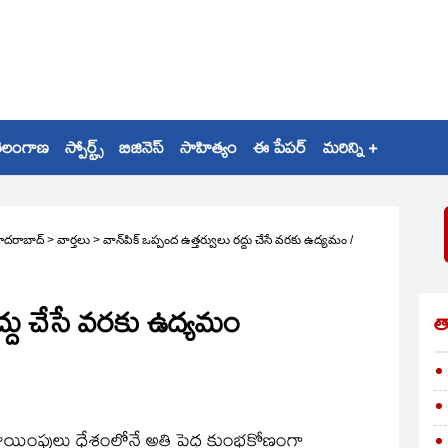
ెలంగాణ
స్పోర్ట్స్
బిజినెస్
సాహిత్యం
ఈ పేపర్
మరిన్ని +
ైదరాబాద్
>
వార్తలు
>
వాన్‌పిక్‌ ఒప్పంద ఉత్తర్వులు రద్దు చేసే వరకు ఉద్యమం
/
 రద్దు చేసే వరకు ఉద్యమం
త
కేటాయింపులు ధేశంలోనే అతి పెద్ద కుంభకోణంగా