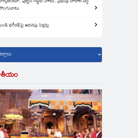
బొక్కతింటూ.. పుట్టిన గడ్డకు పోటు.. ప్రభువు పాదాల వద్ద
లొంగుబాటు
బండి భగీరథ్‌పై అదనపు సెక్షన్లు
ాతీయం