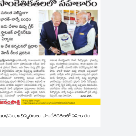
ఇంధనం, ఆవిష్కరణలు, సాంకేతికతలలో సహకారం