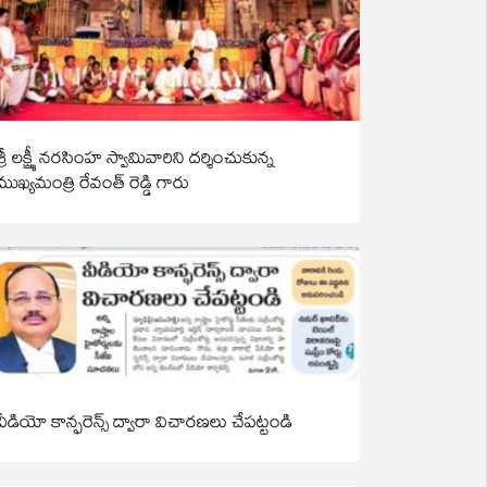
శ్రీ లక్ష్మీ నరసింహ స్వామివారిని దర్శించుకున్న
ముఖ్యమంత్రి రేవంత్ రెడ్డి గారు
వీడియో కాన్ఫరెన్స్ ద్వారా విచారణలు చేపట్టండి