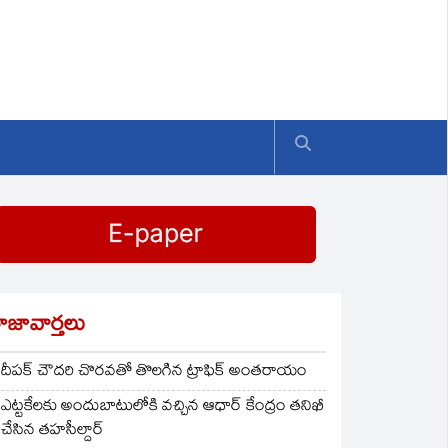
ాజావార్తలు
దీపక్ చౌదరి చొరవతో తొలగిన ట్రాఫిక్‌ అంతరాయం
ఎట్టకేలకు అందుబాటులోకి వచ్చిన ఆధార్ కేంద్రం తనిఖీ
చేసిన తహసీల్దార్