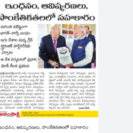
ఇంధనం, ఆవిష్కరణలు, సాంకేతికతలలో సహకారం