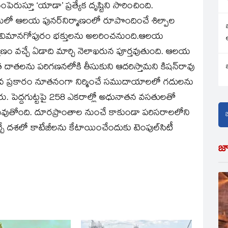
పెరుస్తూ ‘యాడా’ ప్రత్యేక దృష్టిని సారించింది.
రులో ఆలయ పునర్‌నిర్మాణంలో రూపొందించే శిల్పాల
ంగా విమానగోపురం భక్తులను అలరించనుంది.ఆలయ
్మాణం వచ్చే ఏడాది మార్చి నెలాఖరున పూర్తవుతుంది. ఆలయ
పాత దాతలను పరిగణనలోకి తీసుకుని ఆదరిస్తామని కిషన్‌రావు
లువ ప్రకారం నూతనంగా నిర్మించే సముదాయాలలో గదులను
. పెద్దగుట్టపై 258 ఎకరాల్లో అధునాతన వసతులతో
ితమవుతోంది. దూరప్రాంతాల నుంచే కాకుండా పరిసరాలలోని
 వచ్చే దశలో కాటేజీలను కేటాయించేందుకు టెంపుల్‌సిటీ
జ