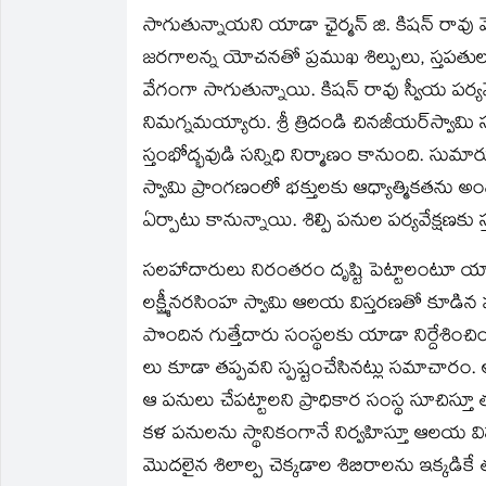
సాగుతున్నాయని యాడా ఛైర్మన్‌ జి. కిషన్‌ రావు 
జరగాలన్న యోచనతో ప్రముఖ శిల్పులు, స్తపతు
వేగంగా సాగుతున్నాయి. కిషన్‌ రావు స్వీయ పర్య
నిమగ్నమయ్యారు. శ్రీ త్రిదండి చినజీయర్‌స్
స్తంభోద్భవుడి సన్నిధి నిర్మాణం కానుంది. సుమ
స్వామి ప్రాంగణంలో భక్తులకు ఆధ్యాత్మికతను అం
ఏర్పాటు కానున్నాయి. శిల్పి పనుల పర్యవేక్షణకు స
సలహాదారులు నిరంతరం దృష్టి పెట్టాలంటూ యాడా 
లక్ష్మీనరసింహ స్వామి ఆలయ విస్తరణతో కూడిన ప
పొందిన గుత్తేదారు సంస్థలకు యాడా నిర్దేశించిం
లు కూడా తప్పవని స్పష్టంచేసినట్లు సమాచారం.
ఆ పనులు చేపట్టాలని ప్రాధికార సంస్థ సూచిస్తూ
కళ పనులను స్థానికంగానే నిర్వహిస్తూ ఆలయ విస
మొదలైన శిలాల్ప చెక్కడాల శిబిరాలను ఇక్కడిక