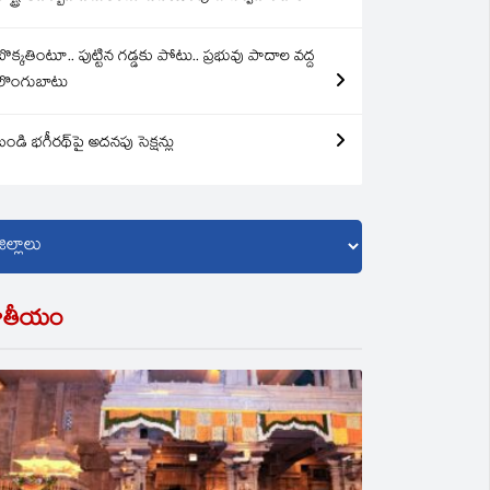
బొక్కతింటూ.. పుట్టిన గడ్డకు పోటు.. ప్రభువు పాదాల వద్ద
లొంగుబాటు
బండి భగీరథ్‌పై అదనపు సెక్షన్లు
ాతీయం