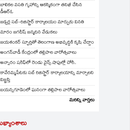
బాలికల వసతి గృహాన్ని ఆకస్మికంగా తనిఖీ చేసిన
డీఆర్ఓ
జడ్చర్ల సబ్-రిజిస్ట్రార్ కార్యాలయం మార్పుకు వినతి
మారం జగదీష్ జన్మదిన వేడుకలు
జయశంకర్ స్ఫూర్తితో తెలంగాణ అభివృద్ధికి కృషి చేద్దాం
అంగన్‌వాడీ కేంద్రంలో తల్లిపాల వారోత్సవాలు
అన్నారం షరీఫ్‌లో రెండు వైన్స్ షాపుల్లో చోరీ..
కావేరమ్మపేటకు సబ్ రిజిస్ట్రార్ కార్యాలయాన్ని మార్చాలని
విజ్ఞప్తి
బయన్నగూడెంలో ఘనంగా తల్లిపాల వారోత్సవాలు
మరిన్ని వార్తలు
ుఖ్యాంశాలు