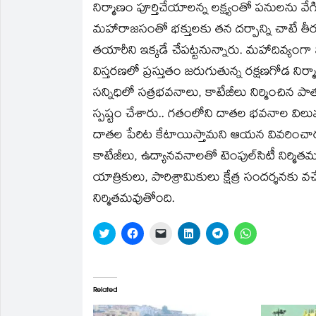
నిర్మాణం పూర్తిచేయాలన్న లక్ష్యంతో పనులను వేగిం
మహారాజసంతో భక్తులకు తన దర్పాన్ని చాటే తీ
తయారీని ఇక్కడే చేపట్టనున్నారు. మహాదివ్య
విస్తరణలో ప్రస్తుతం జరుగుతున్న రక్షణగోడ నిర
సన్నిధిలో సత్రభవనాలు, కాటేజీలు నిర్మించిన 
స్పష్టం చేశారు.. గతంలోని దాతల భవనాల వి
దాతల పేరిట కేటాయిస్తామని ఆయన వివరించారు
కాటేజీలు, ఉద్యానవనాలతో టెంపుల్‌సిటీ నిర్మ
యాత్రికులు, పారిశ్రామికులు క్షేత్ర సందర్శనకు
నిర్మితమవుతోంది.
Click
Click
Click
Click
Click
Click
to
to
to
to
to
to
share
share
email
share
share
share
on
on
a
on
on
on
Twitter
Facebook
link
LinkedIn
Telegram
WhatsApp
(Opens
(Opens
to
(Opens
(Opens
(Opens
in
in
a
in
in
in
Related
new
new
friend
new
new
new
window)
window)
(Opens
window)
window)
window)
in