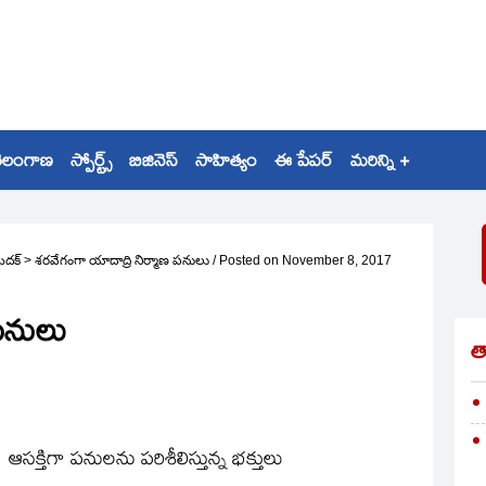
ెలంగాణ
స్పోర్ట్స్
బిజినెస్
సాహిత్యం
ఈ పేపర్
మరిన్ని +
ెదక్
>
శరవేగంగా యాదాద్రి నిర్మాణ పనులు
/
Posted on
November 8, 2017
 పనులు
త
ఆసక్తిగా పనులను పరిశీలిస్తున్న భక్తులు