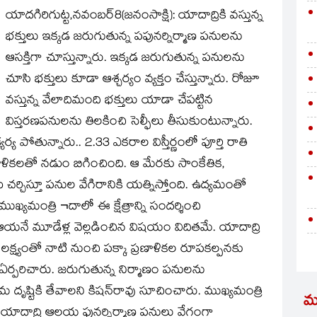
యాదగిరిగుట్ట,నవంబర్‌8(జ‌నంసాక్షి): యాదాద్రికి వస్తున్న
భక్తులు ఇక్కడ జరుగుతున్న పపునర్నిర్మాణ పనులను
ఆసక్తిగా చూస్తున్నారు. ఇక్కడ జరుగుతున్న పనులను
చూసి భక్తులు కూడా ఆశ్చర్యం వ్యక్తం చేస్తున్నారు. రోజూ
వస్తున్న వేలాదిమంది భక్తులు యాడా చేపట్టిన
విస్తరణపనులను తిలకించి సెల్ఫీలు తీసుకుంటున్నారు.
 పోతున్నారు.. 2.33 ఎకరాల విస్తీర్ణంలో పూర్తి రాతి
ణాళికలతో నడుం బిగించింది. ఆ మేరకు సాంకేతిక,
ర్చిస్తూ పనుల వేగిరానికి యత్నిస్తోంది. ఉద్యమంతో
్యమంత్రి ¬దాలో ఈ క్షేత్రాన్ని సందర్శించి
 ఆయనే మూడేళ్ల వెల్లడించిన విషయం విదితమే. యాదాద్రి
్చే లక్ష్యంతో నాటి నుంచి పక్కా ప్రణాళికల రూపకల్పనకు
రిటీని ఏర్పరిచారు. జరుగుతున్న నిర్మాణం పనులను
మ దృష్టికి తేవాలని కిషన్‌రావు సూచించారు. ముఖ్యమంత్రి
మ
యాదాద్రి ఆలయ పునర్నిర్మాణ పనులు వేగంగా