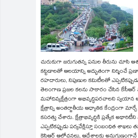
new
new
friend
new
new
new
window)
window)
(Opens
window)
window)
window)
in
new
window)
చురుకుగా జరుగుతన్న పనుల తీరును చూసి ఆశ్యర్య
కట్టడాలతో ఆలయాన్ని అద్భుతంగా నిర్మించే ప్ర
రహదారులు, నిపుణుల కమిటీలతో ఎప్పటికప్పుడు చ
తెలంగాణ ప్రజల కలను సాకారం చేసిన కేసీఆర్‌ ముఖ
మహాదివ్యక్షేత్రంగా అభివృద్ధిపరచాలని స్వయాన
క్షేత్రాన్ని అంతర్జాతీయ ఆధ్యాతిక కేంద్రంగా మార
కసరత్తు చేశారు. క్షేత్రాభివృద్ధికి ప్రత్యేక అథా
ఎప్పటికప్పుడు పర్యవేక్షిస్తూ సంబంధిత శాఖలు త
కెసిఆర్‌ ఆలోచనలు, ఆదేశాలకు అనుగుణంగానే 