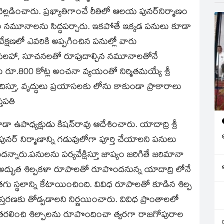
వెల్లడించారు. ప్రఖ్యాతిగాంచే రీతిలో ఆలయ పునర్‌నిర్మాణం
ల నమూనాలను సిద్ధపర్చారు. ఇకపోతే ఇక్కడ పనులు కూడా
వేక్షణలో ఎవరికి అప్పగించిన పనుల్లో వారు
వామి సలహా, సూచనలతో రూపుదాల్చిన నమూనాలతోనే
ారు రూ.800 కోట్ల అంచనా వ్యయంతో నిర్మితమయ్యే శ్రీ
దిస్తూ, వృద్ధులు ప్రయాసలకు లోను కాకుండా ప్రాకారాలు
్తపతి
ఉపాధ్యక్షుడు కిషన్‌రావు ఆదేశించారు. యాదాద్రి శ్రీ
ునర్‌ నిర్మాణాన్ని గడువులోగా పూర్తి చేయాలని పనులు
దన్నారు.పనులను పర్యవేక్షిస్తూ జాప్యం జరిగితే జరిమానా
 అద్భుత శిల్పకళా రూపాలతో రూపొందనున్న యాదాద్రి లోనే
 తగు స్థలాన్ని కేటాయించింది. వివిధ రూపాలతో కూడిన శిల్ప
్తరణకు తోడ్పడాలని నిర్ణయించారు. వివిధ ప్రాంతాలలో
ే తరలించి శిల్పాలను రూపొందించా త్వరగా రాజగోపురాల