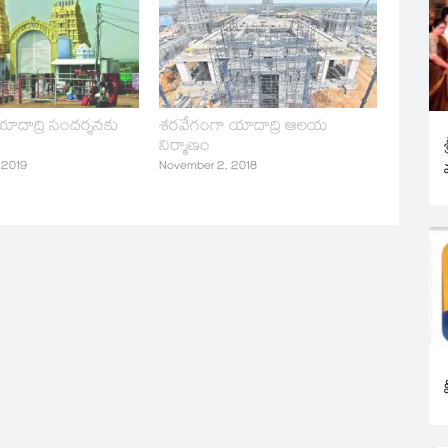
దాద్రి సందర్శనకు
శరవేగంగా యాదాద్రి ఆలయ
‌
నిర్మాణం
 2019
November 2, 2018