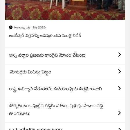
Monday, July 13th, 2026
అంబేద్కర్ విగ్రహాన్ని ఆవిష్కరించిన మంత్రి వివేక్
అన్ని వర్గాల ప్రజలను కాంగ్రెస్ మోసం చేసింది
మోటర్లకు మీటర్లు పెట్టం
రాష్ట్ర ఆవిర్బావ వేడుకలను ఉదయంపూట నిర్వహించాలి
బొక్కతింటూ.. పుట్టిన గడ్డకు పోటు.. ప్రభువు పాదాల వద్ద
లొంగుబాటు