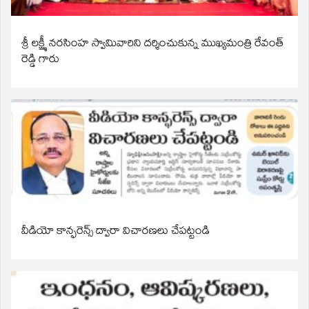
శ్రీ లక్ష్మీ నరసింహ స్వామివారిని దర్శించుకున్న ముఖ్యమంత్రి రేవంత్
రెడ్డి గారు
వీడియో కాన్ఫరెన్స్ ద్వారా విచారణలు చేపట్టండి