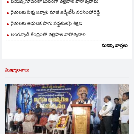
బయన్నగూడెంలో ఘనంగా తల్లిపాల వారోత్సవాలు
రైతులకు నీళ్లు ఇవ్వాలి మాజీ జడ్పీటీసీ నరసింహారెడ్డి
రైతులకు ఆధునిక సాగు పద్ధతులపై శిక్షణ
అంగన్వాడి కేంద్రంలో తల్లిపాల వారోత్సవాల
మరిన్ని వార్తలు
ముఖ్యాంశాలు