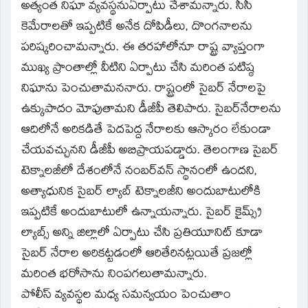
అత్యంత నిఘా వ్యవస్థనుఏర్పాటు చేశామన్నారు. సీసీ
కెమేరాలతో ఇప్పటికే అనేక దోపిడీలు, దొంగనాలను
పరిష్కరించామన్నారు. ఈ తరహాలోనూ రాష్ట్ర వ్యాప్తంగా
ముఖ్య ప్రాంతాల్లో వీటిని ఏర్పాటు చేసి మరింత పటిష్ఠ
నిఘాను పెంచుతామననారు. రాష్ట్రంలో సైబర్‌ నేరాలపై
ఉక్కుపాదం మోపుతామని డీజీపీ తెలిపారు. సైబర్‌నేరాలను
ఆదిలోనే అరికడితే పెదపెద్ద నేరాలకు ఆస్కారం లేకుండా
చేయవచ్చునని డీజీపీ అబిప్రాయపడ్డారు. తెలంగాణ సైబర్‌
టెక్నాలజీలో దేశంలోనే నంబర్‌వన్‌ స్థానంలో ఉందని,
అత్యాధునిక సైబర్‌ ల్యాబ్‌ టెక్నాలజీని అందుబాటులోకి
ఇప్పటికే అందుబాటులో ఉన్నాయన్నారు. సైబర్‌ కైమ్స్ర్‌
ల్యాబ్స్‌ అన్ని జిల్లాలో ఏర్పాటు చేసి ప్రతియూనిట్‌ కూడా
సైబర్‌ నేరాల అరికట్టడంలో ఆరితేరినట్లయితే ప్రజల్లో
మరింత భరోసాను నింపగలుతామన్నారు.
పోలీస్‌ వ్యవస్థల మధ్య సమన్వయం పెంచుతాం