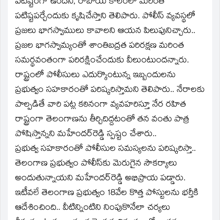
పటిష్టంగా ఉందని, రాబోయే కాలంలో మరింత
పటిష్టపర్చేందుకు కృషిచేస్తాని తెలిపారు. పోలీస్‌ వ్యవస్థలో
ప్రజలు భాగస్వాములు కావాలని ఆయన పిలుపునిచ్చారు..
ప్రజల భాగస్వామ్యంతో శాంతిబద్రత పరిరక్షణ మరింత
సమర్థవంతంగా పరిరక్షించేందుకు వీలుంటుందన్నారు.
రాష్ట్రంలో పోలీసులు ఎదుర్కొంటున్న ఇబ్బందులను
ప్రభుత్వం సహకారంతో పరిష్కరిస్తామని తెలిపారు.. నేరాలకు
పాల్పడితే వారి పట్ల కఠినంగా వ్యవహరిస్తూ నేర రహిత
రాష్ట్రంగా తెలంగాణను తీర్చిదిద్దటంతో తన వంతు పాత్ర
పోషిస్తాన్నని మహేందర్‌రెడ్డి స్పష్టం చేశారు..
ప్రభుత్వ సహకారంతో పోలీసుల సమస్యలను పరిష్కరిస్తా..
తెలంగాణ ప్రభుత్వం పోలీస్‌కు మెరుగైన సౌకర్యాలు
అందుతున్నాయని మహేందర్‌రెడ్డి అభిప్రాయ పడ్డారు.
ఇటీవలే తెలంగాణ ప్రభుత్వం 18వేల కొత్త పోస్టులను భర్తీకి
ఆదేశించింది.. వీటిన్నింటిని నింపుకొనేలా చర్యలు