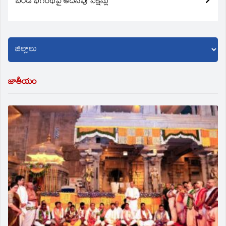
బండి భగీరథ్‌పై అదనపు సెక్షన్లు
జాతీయం