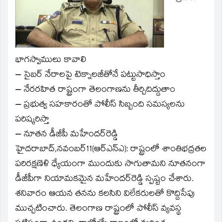
new
window)
భాగస్వాములు కావాలి
– సైబర్‌ నేరాలపై టెక్నాలజీతోనే పట్టుసాధిస్తాం
– నేరరహిత రాష్ట్రంగా తెలంగాణను తీర్చిదిద్దుతాం
– ప్రభుత్వ సహకారంతో పోలీస్‌ సిబ్బంది సమస్యలను
పరిష్కరిస్తా
– నూతన డీజీపీ మహేందర్‌రెడ్డి
హైదరాబాద్‌,నవంబర్‌11(ఆర్‌ఎన్‌ఎ): రాష్ట్రంలో శాంతిభద్రతల
పరిరక్షణెళి ధ్యేయంగా ముందుకు సాగుతామని నూతనంగా
డీజీపీగా నియామకమైన మహేందర్‌రెడ్డి స్పష్టం చేశారు.
శనివారం ఆయన తనను కలసిని విలేకరులతో కొద్దిసేపు
ముచ్చటించారు. తెలంగాణ రాష్ట్రంలో పోలీస్‌ వ్యవస్థ