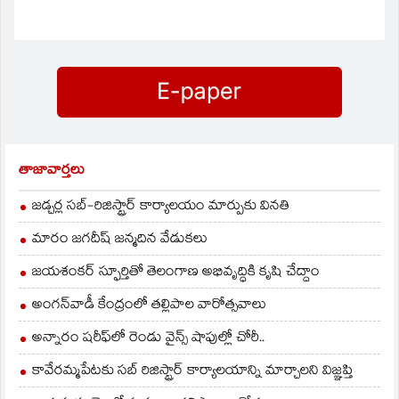
తాజావార్తలు
జడ్చర్ల సబ్-రిజిస్ట్రార్ కార్యాలయం మార్పుకు వినతి
మారం జగదీష్ జన్మదిన వేడుకలు
జయశంకర్ స్ఫూర్తితో తెలంగాణ అభివృద్ధికి కృషి చేద్దాం
అంగన్‌వాడీ కేంద్రంలో తల్లిపాల వారోత్సవాలు
అన్నారం షరీఫ్‌లో రెండు వైన్స్ షాపుల్లో చోరీ..
కావేరమ్మపేటకు సబ్ రిజిస్ట్రార్ కార్యాలయాన్ని మార్చాలని విజ్ఞప్తి