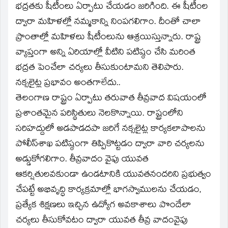
భద్రతకు షీటీంలు ఏర్పాటు చేయడం జరిగింది. ఈ షీటీంల
ద్వారా మహిళల్లో నమ్మకాన్ని నింపగలిగాం. దీంతో చాలా
ప్రాంతాల్లో మహిళలు షీటీంలును ఆశ్రయిస్తున్నారు. రాష్ట్ర
వ్యాప్తంగా అన్ని ఏరియాల్లో వీటిని పటిష్ఠం చేసి మరింత
భద్రత పెంచేలా చర్యలు తీసుకుంటామని తెలిపారు.
నక్సలైట్ల ప్రభావం అంతగాలేదు..
తెలంగాణ రాష్ట్రం ఏర్పాటు తరువాత తీవ్రవాద విషయంలో
ప్రశాంతమైన పరిస్థితులు నెలకొన్నాయి. రాష్ట్రంలోని
సరిహద్దులో అడపాడదపా జరిగే నక్సలైట్ల కార్యకలాపాలను
పోలీస్‌శాఖ పటిష్ఠంగా తిప్పికొట్టడం ద్వారా వారి చర్యలను
అడ్డుకోగలిగాం. తీవ్రవాదం వైపు యువత
ఆకర్షితులవకుండా ఉండటానికి యువతనందరిని ప్రభుత్వం
చేపట్టే అభివృద్ధి కార్యక్రమాల్లో భాగస్వాములను చేయడం,
ప్రత్యేక శిక్షణలు ఇచ్చిన ఉద్యోగ అవకాశాలు పొందేలా
చర్యలు తీసుకోవటం ద్వారా యువత తీవ్ర వాదంవైపు