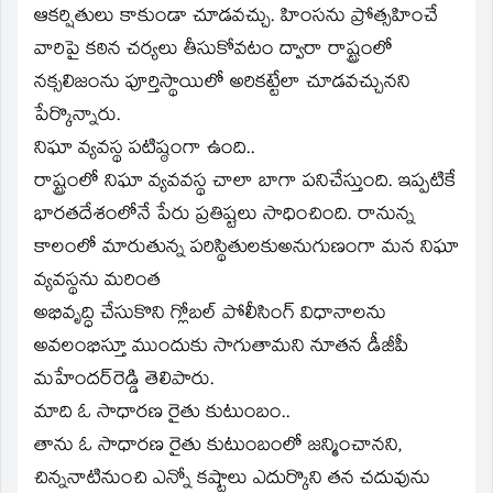
ఆకర్షితులు కాకుండా చూడవచ్చు. హింసను ప్రోత్సహించే
వారిపై కఠిన చర్యలు తీసుకోవటం ద్వారా రాష్ట్రంలో
నక్సలిజంను పూర్తిస్థాయిలో అరికట్టేలా చూడవచ్చునని
పేర్కొన్నారు.
నిఘా వ్యవస్థ పటిష్ఠంగా ఉంది..
రాష్ట్రంలో నిఘా వ్యవవస్థ చాలా బాగా పనిచేస్తుంది. ఇప్పటికే
భారతదేశంలోనే పేరు ప్రతిష్టలు సాధించింది. రానున్న
కాలంలో మారుతున్న పరిస్థితులకుఅనుగుణంగా మన నిఘా
వ్యవస్థను మరింత
అభివృద్ధి చేసుకొని గ్లోబల్‌ పోలీసింగ్‌ విధానాలను
అవలంభిస్తూ ముందుకు సాగుతామని నూతన డీజీపీ
మహేందర్‌రెడ్డి తెలిపారు.
మాది ఓ సాధారణ రైతు కుటుంబం..
తాను ఓ సాధారణ రైతు కుటుంబంలో జన్మించానని,
చిన్ననాటినుంచి ఎన్నో కష్టాలు ఎదుర్కొని తన చదువును