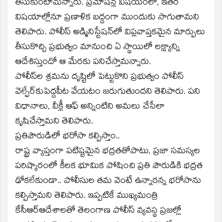
తీసుకుంటామన్నారు. ప్రమోషన్ల విషయంలో, ఇతర
విషయాల్లోనూ ప్రణాళిక బద్దంగా ముందుకు సాగుతామని
తెలిపారు. పోలీస్‌ అడ్మినిస్టేషన్‌లో విప్లవాప్తకమైన మార్పులు
తీసుకొచ్చి ప్రభుత్వం మానుంచి ఏ స్థాయిలో లక్ష్యాన్ని
ఆదేశిస్తుందో ఆ మేరకు పనిచేస్తామన్నారు.
పోలీస్‌ల శ్రమను దృష్టిలో పెట్టుకొని ప్రభుత్వం పోలీస్‌
వెల్ఫేర్‌కుపెద్దపీట వేయటం జరుగుతుందని తెలిపారు. పని
విధానాలు, వీక్లీ ఆఫ్‌ అన్నింటిని అమలు చేసేలా
కృషిచేస్తామని తెలిపారు.
ప్రతిపౌరుడిలో భరోసా కల్పిస్తాం..
రాష్ట్ర వ్యాప్తంగా పటిష్టమైన భద్రతతోపాటు, ప్రజా సమస్యల
పరిష్కారంలో కీలక భూమిక పోషించి ప్రతి పౌరుడికి భద్రత
ఢోకలేకుండా.. పోలీసుల తమ వెంటే ఉన్నారన్న భరోసాను
కల్పిస్తామని తెలిపారు. ఇప్పటికే ముఖ్యమంత్రి
కేసీఆర్‌ఆదేశాలతో తెలంగాణ పోలీస్‌ వ్యవస్థ ప్రజల్లో