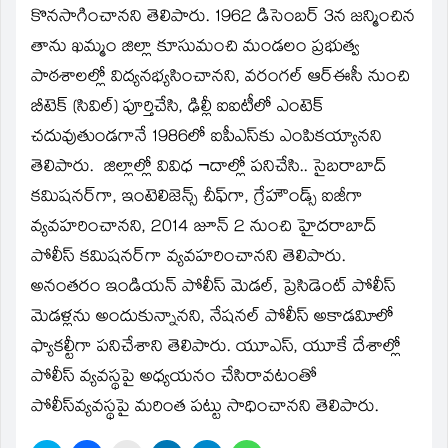
కొనసాగించానని తెలిపారు. 1962 డిసెంబర్‌ 3న జన్మించిన
తాను ఖమ్మం జిల్లా కూసుమంచి మండలం ప్రభుత్వ
పాఠశాలల్లో విద్యనభ్యసించానని, వరంగల్‌ ఆర్‌ఈసీ నుంచి
బీటెక్‌ (సివిల్‌) పూర్తిచేసి, ఢిల్లీ ఐఐటీలో ఎంటెక్‌
చదువుతుండగానే 1986లో ఐపీఎస్‌కు ఎంపికయ్యానని
తెలిపారు. జిల్లాల్లో వివిధ ¬దాల్లో పనిచేసి.. సైబరాబాద్‌
కమిషనర్‌గా, ఇంటెలిజెన్స్‌ చీఫ్‌గా, గ్రేహౌండ్స్‌ ఐజీగా
వ్యవహరించానని, 2014 జూన్‌ 2 నుంచి హైదరాబాద్‌
పోలీస్‌ కమిషనర్‌గా వ్యవహరించానని తెలిపారు.
అనంతరం ఇండియన్‌ పోలీస్‌ మెడల్‌, ప్రెసిడెంట్‌ పోలీస్‌
మెడళ్లను అందుకున్నానని, నేషనల్‌ పోలీస్‌ అకాడవిూలో
ఫ్యాకల్టీగా పనిచేశాని తెలిపారు. యూఎస్‌, యూకే దేశాల్లో
పోలీస్‌ వ్యవస్థపై అధ్యయనం చేసిరావటంతో
పోలీస్‌వ్యవస్థపై మరింత పట్టు సాధించానని తెలిపారు.