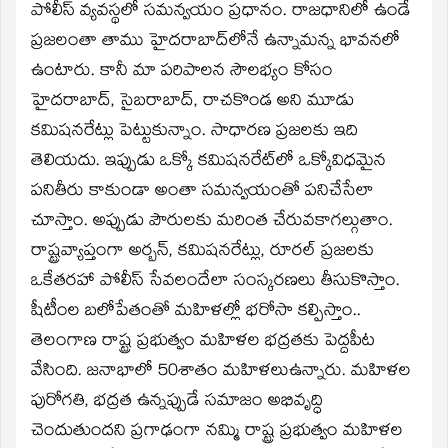
పోలీస్‌ వ్యవస్థలో సమన్వయం ప్రధానం. రాజధానిలో ఉండే
ప్రజలంతా తాము హైదరాబాద్‌లోనే ఉన్నామన్న భావనలో
ఉంటారు. కానీ మా పరిపాలన సౌలభ్యం కోసం
హైదరాబాద్‌, సైబరాబాద్‌, రాచకొండ అని మూడు
కమిషనరేట్లు పెట్టుకున్నాం. సాధారణ ప్రజలకు ఇది
తెలియదు. ఇప్పుడు ఒక్కో కమిషనరేట్‌లో ఒక్కోవిధమైన
పనితీరు కాకుండా అంతా సమన్వయంతో పనిచేసేలా
చూస్తాం. అప్పుడు పౌరులకు మరింత చేరువకాగల్గుతాం.
రాష్ట్రవ్యాప్తంగా అర్బన్‌, కమిషనరేట్లు, రూరల్‌ ప్రజలకు
ఒకేతరహా పోలీస్‌ సేవలందేలా సంస్కరణలు తీసుకొస్తాం.
షీటీంల బలోపేతంతో మహిళల్లో భరోసా కల్పిస్తాం..
తెలంగాణ రాష్ట్ర ప్రభుత్వం మహిళల భద్రతకు పెద్దపీట
వేసింది. జనాభాలో 50శాతం మహిళలుఉన్నారు. మహిళల
పురోగతి, భద్రత ఉన్నప్పుడే సమాజం అభివృద్ధి
చెందుతుందని ప్రగాఢంగా నమ్మి రాష్ట్ర ప్రభుత్వం మహిళల