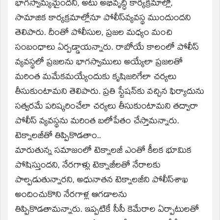
భాగస్వామ్యమైందని, అటు అభివృద్ధి కార్యక్రమాల్లో,
సామాజిక కార్యక్రమాల్లోనూ పోలీస్‌వ్యవస్థ ముందుందని
తెలిపారు. దీంతో పోలీసుల, ప్రజల మధ్యం మంచి
సంబంధాలు ఏర్పడ్డాయన్నారు. రాబోయే కాలంలో పోలీస్‌
వ్యవస్థలో ప్రజలను భాగస్వాములు అయ్యేలా ప్రజలతో
మరింత మమేకమయ్యేందుకు కృషిజరిగేలా చర్యలు
తీసుకుంటామని తెలిపారు. ప్రతి స్టేషన్‌కు వచ్చిన ఫిర్యాదును
సత్వరమే పరిష్కరించేలా చర్యలు తీసుకుంటామని తద్వారా
పోలీస్‌ వ్యవస్థను మరింత బలోపేతం చేస్తామన్నారు.
టెక్నాలజీతో తిప్పికొడతాం..
మారుతున్న సమాజంలో టెక్నాలజీ ఎంతో కీలక భూమిక
పోషిస్తుందని, నేరగాళ్లు టెక్నాజీలతో నేరాలకు
పాల్పడుతున్నారని, అధునాతన టెక్నాలజీని పోలీస్‌శాఖ
అందించుకొని నేరగాళ్ల ఆగడాలను
తిప్పికొడతామన్నారు. ఇప్పటికే సీసీ కెమేరాల ఏర్పాటులతో