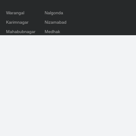
Warangal
Nalgonda
Karimnagar
Nizamabad
Mahabubnagar
Medhak
Adilabad
Rangareddy
Khammam
SOCIAL
Facebook
Youtube
Twitter
Telegram