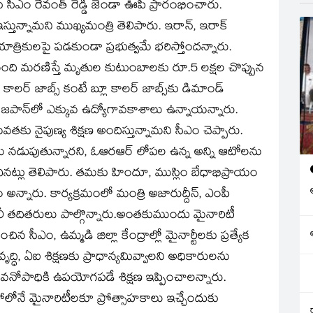
లకు సీఎం రేవంత్ రెడ్డి జెండా ఊపి ప్రారంభించారు.
ఇస్తున్నామని ముఖ్యమంత్రి తెలిపారు. ఇరాన్, ఇరాక్
త్రికులపై పడకుండా ప్రభుత్వమే భరిస్తోందన్నారు.
 మంది మరణిస్తే మృతుల కుటుంబాలకు రూ.5 లక్షల చొప్పున
ట్ కాలర్ జాబ్స్ కంటే బ్లూ కాలర్ జాబ్స్‌కు డిమాండ్
, జపాన్‌లో ఎక్కువ ఉద్యోగావకాశాలు ఉన్నాయన్నారు.
తకు నైపుణ్య శిక్షణ అందిస్తున్నామని సీఎం చెప్పారు.
ు నడుపుతున్నారని, ఓఆరఆర్ లోపల ఉన్న అన్ని ఆటోలను
నట్లు తెలిపారు. తమకు హిందూ, ముస్లిం బేధాభిప్రాయం
న్నారు. కార్యక్రమంలో మంత్రి అజారుద్దీన్, ఎంపీ
 అలీ తదితరులు పాల్గొన్నారు.అంతకుముందు మైనారిటీ
సీఎం, ఉమ్మడి జిల్లా కేంద్రాల్లో మైనార్టీలకు ప్రత్యేక
ృద్ధి, ఏఐ శిక్షణకు ప్రాధాన్యమివ్వాలని అధికారులను
ీవనోపాధికి ఉపయోగపడే శిక్షణ ఇప్పించాలన్నారు.
 తరహాలోనే మైనారిటీలకూ ప్రోత్సాహకాలు ఇచ్చేందుకు