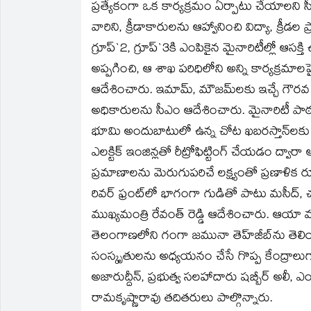
ప్రత్యేకంగా ఒక కార్యక్రమం ఏర్పాటు చేయాలని సీ
వారిని, క్రీడాకారులను ఆహ్వానించి విద్యా, క్రీ
గ్రూప్`2, గ్రూప్`3కి ఎంపికైన మైనారిటీల్లో ఆసక్
అప్పగించి, ఆ శాఖ పరిధిలోని అన్ని కార్యక్రమాలప
ఆదేశించారు. ఇమామ్, మౌజమ్‌లకు ఇచ్చే గౌరవ
అధికారులను సీఎం ఆదేశించారు. మైనారిటీ పాఠశ
భూమి అందుబాటులో ఉన్న చోట ఖబరస్తాన్‌లకు కే
ఎలక్టిక్ ఇంజిన్లతో రీట్రోఫిట్టింగ్ చేయడం ద్వా
ప్రమాణాలను మెరుగుపరిచే లక్ష్యంతో ప్రణాళిక ర
రివర్ ఫ్రంట్‌లో భాగంగా గుడితో పాటు మసీద్, చర
ముఖ్యమంత్రి రేవంత్ రెడ్డి ఆదేశించారు. ఆయ
తెలంగాణలోని గంగా జమునా తెహ్‌జీబ్‌ను తెల
సంస్కృతులను అధ్యయనం చేసే గొప్ప కేంద్రాలుగ
అజారుద్దీన్, ప్రభుత్వ సలహాదారు షబ్బీర్ అలీ, ఎ
రామకృష్ణారావు తదితరులు పాల్గొన్నారు.