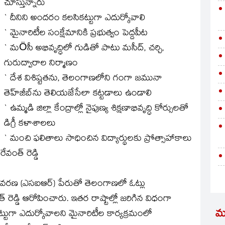
చూస్తున్నారు
` దీనిని అందరం కలసికట్టుగా ఎదుర్కోవాలి
` మైనారిటీల సంక్షేమానికి ప్రభుత్వం పెద్దపీట
` మÖసీ అభివృద్ధిలో గుడితో పాటు మసీద్, చర్చి,
గురుద్వారాల నిర్మాణం
` దేశ విశిష్టతను, తెలంగాణలోని గంగా జమునా
తెహ్‌జీబ్‌ను తెలియజేసేలా కట్టడాలు ఉండాలి
` ఉమ్మడి జిల్లా కేంద్రాల్లో నైపుణ్య శిక్షణాభివృద్ధి కోర్సులతో
డిగ్రీ కళాశాలలు
` మంచి ఫలితాలు సాధించిన విద్యార్థులకు ప్రోత్సాహాకాలు
ేవంత్ రెడ్డి
ర సవరణ (ఎసఐఆర్) పేరుతో తెలంగాణలో ఓట్లు
 రెడ్డి ఆరోపించారు. ఇతర రాష్టాల్లో జరిగిన విధంగా
మ
ుగా ఎదుర్కోవాలని మైనారిటీల కార్యక్రమంలో