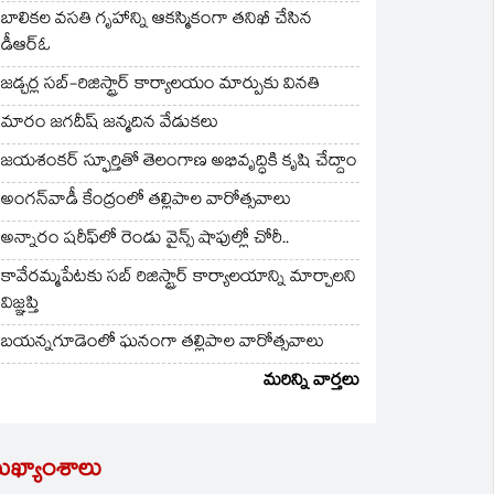
బాలికల వసతి గృహాన్ని ఆకస్మికంగా తనిఖీ చేసిన
డీఆర్ఓ
జడ్చర్ల సబ్-రిజిస్ట్రార్ కార్యాలయం మార్పుకు వినతి
మారం జగదీష్ జన్మదిన వేడుకలు
జయశంకర్ స్ఫూర్తితో తెలంగాణ అభివృద్ధికి కృషి చేద్దాం
అంగన్‌వాడీ కేంద్రంలో తల్లిపాల వారోత్సవాలు
అన్నారం షరీఫ్‌లో రెండు వైన్స్ షాపుల్లో చోరీ..
కావేరమ్మపేటకు సబ్ రిజిస్ట్రార్ కార్యాలయాన్ని మార్చాలని
విజ్ఞప్తి
బయన్నగూడెంలో ఘనంగా తల్లిపాల వారోత్సవాలు
మరిన్ని వార్తలు
ుఖ్యాంశాలు