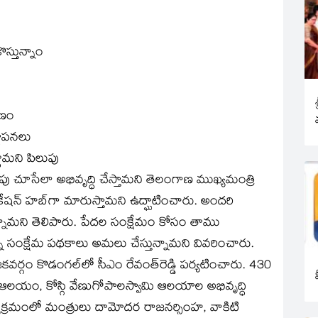
స్తున్నాం
ాణం
థాపనలు
దామని పిలుపు
పు చూసేలా అభివృద్ధి చేస్తామని తెలంగాణ ముఖ్యమంత్రి
్యుకేషన్ హబ్‌గా మారుస్తామని ఉద్ఘాటించారు. అందరి
ున్నామని తెలిపారు. పేదల సంక్షేమం కోసం తాము
్నో సంక్షేమ పథకాలు అమలు చేస్తున్నామని వివరించారు.
వర్గం కొడంగల్‌లో సీఎం రేవంత్‌రెడ్డి పర్యటించారు. 430
్వర ఆలయం, కోస్గి వేణుగోపాలస్వామి ఆలయాల అభివృద్ధి
యక్రమంలో మంత్రులు దామోదర రాజనర్సింహ, వాకిటి