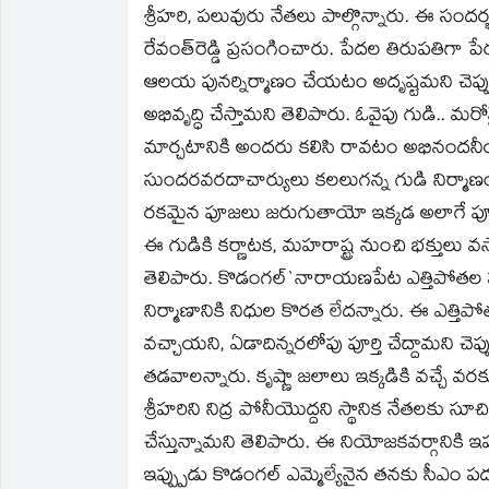
శ్రీహరి, పలువురు నేతలు పాల్గొన్నారు. ఈ సం
రేవంత్‌రెడ్డి ప్రసంగించారు. పేదల తిరుపతిగా పేర
ఆలయ పునర్నిర్మాణం చేయటం అదృష్టమని చెప్ప
అభివృద్ధి చేస్తామని తెలిపారు. ఓవైపు గుడి.
మార్చటానికి అందరు కలిసి రావటం అభినందనీ
సుందరవరదాచార్యులు కలలుగన్న గుడి నిర్మా
రకమైన పూజలు జరుగుతాయో ఇక్కడ అలాగే పూజలు
ఈ గుడికి కర్ణాటక, మహరాష్ట్ర నుంచి భక్తులు వస
తెలిపారు. కొడంగల్`నారాయణపేట ఎత్తిపోతల పథ
నిర్మాణానికి నిధుల కొరత లేదన్నారు. ఈ ఎత్
వచ్చాయని, ఏడాదిన్నరలోపు పూర్తి చేద్దామని చె
తడవాలన్నారు. కృష్ణా జలాలు ఇక్కడికి వచ్చే వరకు
శ్రీహరిని నిద్ర పోనీయొద్దని స్థానిక నేతలకు సూ
చేస్తున్నామని తెలిపారు. ఈ నియోజకవర్గానికి ఇ
ఇప్ప్పుడు కొడంగల్ ఎమ్మెల్యేనైన తనకు సీఎం పదవ