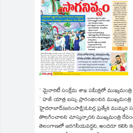
new
new
friend
new
new
new
window)
window)
(Opens
window)
window)
window)
in
new
window)
` మైనారిటీ సంక్షేమ శాఖ సమీక్షలో ముఖ్యమంత్రి ర
` హజ్ యాత్ర బస్సు ప్రారంభించిన ముఖ్యమంత్రి
హైదరాబాద్(జనంసాక్షి):ఓటర్ల ప్రత్యేక ముమ్మ
తొలగించాలని చూస్తున్నారని ముఖ్యమంత్రి రేవంత్
తెలంగాణలో జరగనీయవద్దని, అందరూ కలిసి కట్ట