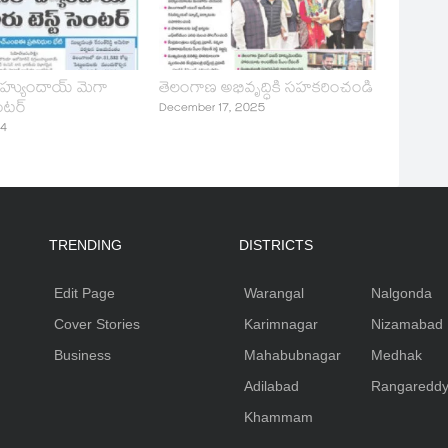
హ్యుందాయ్‌ మెగా
తెలంగాణ అభివృద్ధికి సహకరించండి
ెంటర్‌
December 17, 2025
24
TRENDING
DISTRICTS
Edit Page
Warangal
Nalgonda
Cover Stories
Karimnagar
Nizamabad
Business
Mahabubnagar
Medhak
Adilabad
Rangaredd
Khammam