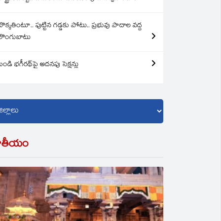
బొక్కతింటూ.. పుట్టిన గడ్డకు పోటు.. ప్రభువు పాదాల వద్ద
లొంగుబాటు
బండి భగీరథ్‌పై అదనపు సెక్షన్లు
ాతీయం