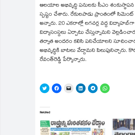
ఆలయాల అభివృద్ధి పనులకు సీఎం శంకుస్థాపన చేశా
స్పష్టం చేశారు. రేకులపాడు ప్రాంతంలో సిమెంట్ 
అన్నారు. 20 ఎకరాల్లో లగచర్ల వద్ద విద్యాహబ్‌
విద్యాసంస్దలు ఏర్పాటు చేస్తున్నామని వెల్ల
తర్వాత అందరం కలిసి పనిచేయాలని సూచించారు.
అభివృద్ధికి బాటలు వేద్దామని పిలుపునిచ్చారు. 
రేవంత్‌రెడ్డి పేర్కొన్నారు.
Click
Click
Click
Click
Click
Click
to
to
to
to
to
to
share
share
email
share
share
share
on
on
a
on
on
on
Twitter
Facebook
link
LinkedIn
Telegram
WhatsApp
(Opens
(Opens
to
(Opens
(Opens
(Opens
in
in
a
in
in
in
Related
new
new
friend
new
new
new
window)
window)
(Opens
window)
window)
window)
in
new
window)