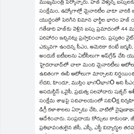
ముఖ్యమంత్రి పేర్కొన్నారు. హజ్ వెళ్తున్న బస్సు
సంక్షేమం, ఉద్యోగాల్లో మైనారిటీల వాటా వారికి 
యుద్ధంతో పెరిగిన విమాన ఛార్జీల భారం హజ్ యా
గతేడాది హజ్‌కు వెళ్లిన బస్సు ప్రమాదంలో 44
పరిహారం ఇచ్చినట్లు ప్రస్తావించారు. ప్రస్తుతం వై
ఎక్కువగా ఉందన్న సీఎం, అమెరికా కంటే జర్మనీ
అందుకే ఐటీఐలను ఏటీసీలుగా అప్‌గ్రేడ్ చేసి యువ
హైదరాబాద్‌లో చాలా మంది మైనారిటీలు ఆటోల
ఉచితంగా ఈవీ ఆటోలుగా మార్చాలని నిర్ణయించి
లేదని, హిందూ, ముస్లిం భాsTÖభాsTÖ అని సీఎం అ
అసదుద్దీన్ ఒవైసీ, ప్రభుత్వ సలహాదారు షబ్బీర్
సంక్షేమ శాఖపై సచివాలయంలో సవిÖక్ష నిర్వహించిన 
డిగ్రీ కళాశాలలు ఏర్పాటు చేసి, వాటిలో నైపుణాభివ
ఆదేశించారు. సంప్రదాయ కోర్సులు కాకుండా, జ
ప్రతిభావంతులైన బీసీ, ఎస్సీ, ఎస్టీ విద్యార్థుల