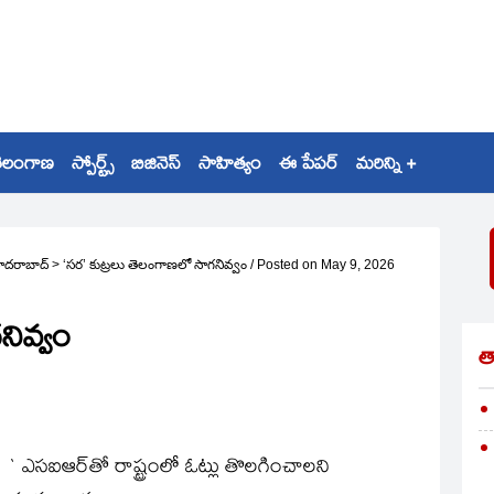
ెలంగాణ
స్పోర్ట్స్
బిజినెస్
సాహిత్యం
ఈ పేపర్
మరిన్ని +
ైదరాబాద్
>
‘సర’ కుట్రలు తెలంగాణలో సాగనివ్వం
/
Posted on
May 9, 2026
నివ్వం
త
` ఎసఐఆర్‌తో రాష్ట్రంలో ఓట్లు తొలగించాలని