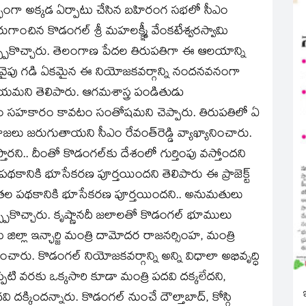
దర్భంగా అక్కడ ఏర్పాటు చేసిన బహిరంగ సభలో సీఎం
ుగాంచిన కొడంగల్ శ్రీ మహలక్క్ష్మీ వేంకటేశ్వరస్వామి
్పుకొచ్చారు. తెలంగాణ పేదల తిరుపతిగా ఈ ఆలయాన్ని
. మరోవైపు గడి ఏకమైన ఈ నియోజకవర్గాన్ని నందనవనంగా
యమని తెలిపారు. ఆగమశాస్త్ర పండితుడు
ణం సహకారం కావటం సంతోషమని చెప్పారు. తిరుపతిలో ఏ
 జరుగుతాయని సీఎం రేవంత్‌రెడ్డి వ్యాఖ్యానించారు.
్తారని.. దీంతో కొడంగల్‌కు దేశంలో గుర్తింపు వస్తోందని
కానికి భూసేకరణ పూర్తయిందని తెలిపారు ఈ ప్రాజెక్ట్
తిపోతల పథకానికి భూసేకరణ పూర్తయిందని.. అనుమతులు
ప్ప్పుకొచ్చారు. కృష్ణానదీ జలాలతో కొడంగల్ భూములు
 జిల్లా ఇన్ఛార్జి మంత్రి దామోదర రాజనర్సింహ, మంత్రి
చించారు. కొడంగల్ నియోజకవర్గాన్ని అన్ని విధాలా అభివృద్ధి
ప్పటి వరకు ఒక్కసారి కూడా మంత్రి పదవి దక్కలేదని,
ి దక్కిందన్నారు. కొడంగల్ నుంచే దౌల్తాబాద్, కోస్గి