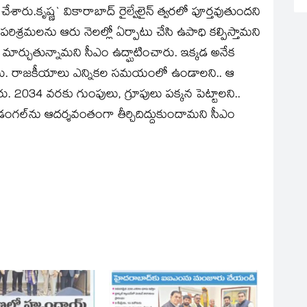
రు.కృష్ణ` వికారాబాద్ రైల్వేలైన్ త్వరలో పూర్తవుతుందని
పరిశ్రమలను ఆరు నెలల్లో ఏర్పాటు చేసి ఉపాధి కల్పిస్తామని
గా మార్చుతున్నామని సీఎం ఉద్ఘాటించారు. ఇక్కడ అనేక
డించారు. రాజకీయాలు ఎన్నికల సమయంలో ఉండాలని.. ఆ
 2034 వరకు గుంపులు, గ్రూపులు పక్కన పెట్టాలని..
కొడంగల్‌ను ఆదర్శవంతంగా తీర్చిదిద్దుకుందామని సీఎం