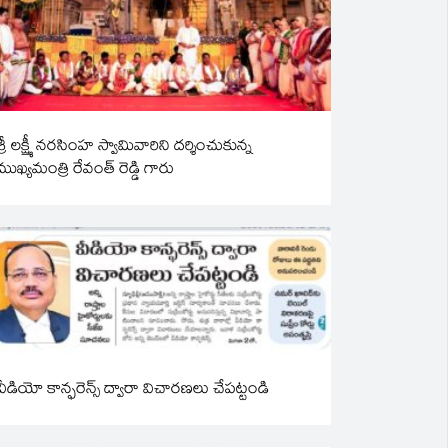
శ్రీ లక్ష్మీ నరసింహ స్వామివారిని దర్శించుకున్న
ముఖ్యమంత్రి రేవంత్ రెడ్డి గారు
వీడియో కాన్ఫరెన్స్ ద్వారా విచారణలు చేపట్టండి