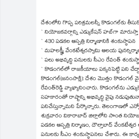
దేశంలోని గొప్ప పరిశ్రమలన్నీ కొడంగల్‌కు తీసుకొ
` నియోజకవర్గాన్ని ఎడ్యుకేషన్ హబ్‌గా మారుస్తా
` 430 పడకల ఆస్పత్రి నిర్మాణానికి శంకుస్థాపన
` మహలక్క్ష్మీ వేంకటేశ్వరస్వామి ఆలయ పునర్నిర్మ
` పలు అభివృద్ధి పనులకు సీఎం రేవంత్ శంకుస్
` కొడంగల్‌లో రాజకీయాలు పక్కనపెట్టి పని చేద్
కొడంగల్(జనంసాక్షి): దేశం మొత్తం కొడంగల్ వై
రేవంత్‌రెడ్డి వ్యాఖ్యానించారు. కొడంగల్‌ను ఎడ
సహకారంతో రాష్టాన్ని అభివృద్ధి వైపు నడుపుత
పనిచేస్తున్నామని పేర్కొన్నారు. తెలంగాణలో ఎన
శుక్రవారం వికారాబాద్ జిల్లాలోని సొంత నియోజక
పడకల ఆస్పత్రి నిర్మాణం, దౌల్తాబాద్ వేంకటేశ
పనులకు సీఎం శంకుస్థాపనలు చేశారు. ఈ కార్