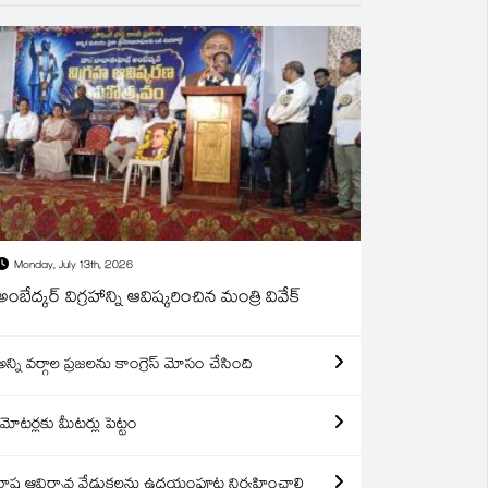
Monday, July 13th, 2026
అంబేద్కర్ విగ్రహాన్ని ఆవిష్కరించిన మంత్రి వివేక్
అన్ని వర్గాల ప్రజలను కాంగ్రెస్ మోసం చేసింది
మోటర్లకు మీటర్లు పెట్టం
రాష్ట్ర ఆవిర్బావ వేడుకలను ఉదయంపూట నిర్వహించాలి