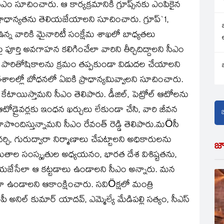
ఎం సూచించారు. ఆ కార్యక్రమానికి గ్రూప్స్‌నకు ఎంపికైన
డల ప్రాధాన్యతను తెలియజేయాలని సూచించారు. గ్రూప్`1,
తి ఉన్న వారికి మైనారిటీ సంక్షేమ శాఖలో బాధ్యతలు
ై పూర్తి అవగాహన కలిగించేలా వారిని తీర్చిదిద్దాలని సీఎం
 పారితోషికాలను క్రమం తప్పకుండా విడుదల చేయాలని
ాలల్లో బోధనలో ఏఐకి ప్రాధాన్యమివ్వాలని సూచించారు.
టాయిస్తామని సీఎం తెలిపారు. డీజిల్, పెట్రోల్ ఆటోలను
రా ఆటోడ్రైవర్లకు ఇంధన ఖర్చులు లేకుండా చేసి, వారి జీవన
ూపొందిస్తున్నామని సీఎం రేవంత్ రెడ్డి తెలిపారు.మÖసీ
్చి, గురుద్వారా నిర్మాణాలు చేపట్టాలని అధికారులను
జ
ా మతాల సంస్కృతుల అధ్యయనం, భారత దేశ విశిష్టతను,
ియజేసేలా ఆ కట్టడాలు ఉండాలని సీఎం అన్నారు. మన
ా ఉండాలని ఆకాంక్షించారు. సవిÖక్షలో మంత్రి
ంపీ అనిల్ కుమార్ యాదవ్, ఎమ్మెల్యే మేడిపల్లి సత్యం, సీఎస్