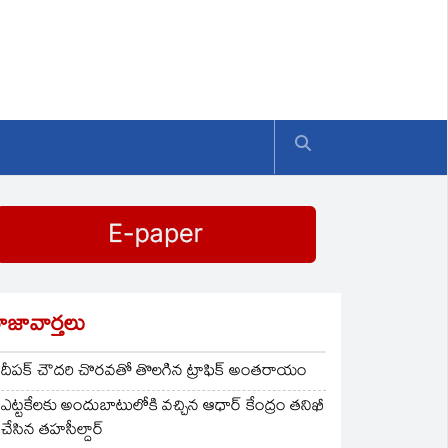
ాజావార్తలు
దీపక్ చౌదరి చొరవతో తొలగిన ట్రాఫిక్‌ అంతరాయం
ఎట్టకేలకు అందుబాటులోకి వచ్చిన ఆధార్ కేంద్రం తనిఖీ
చేసిన తహసీల్దార్