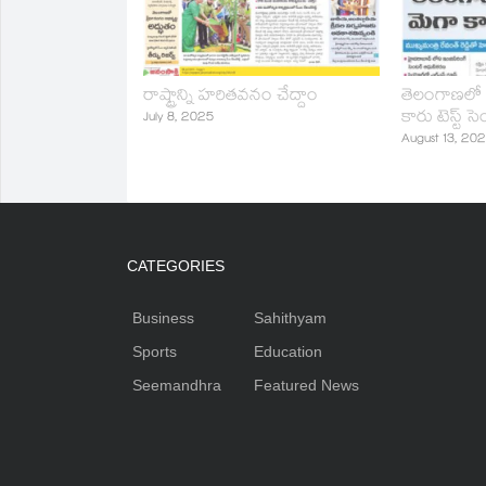
రాష్ట్రాన్ని హరితవనం చేద్దాం
తెలంగాణలో 
కారు టెస్ట్‌ స
July 8, 2025
August 13, 20
CATEGORIES
Business
Sahithyam
Sports
Education
Seemandhra
Featured News