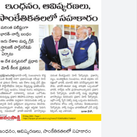
ఇంధనం, ఆవిష్కరణలు, సాంకేతికతలలో సహకారం