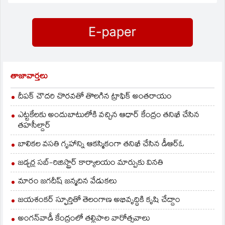
తాజావార్తలు
దీపక్ చౌదరి చొరవతో తొలగిన ట్రాఫిక్‌ అంతరాయం
ఎట్టకేలకు అందుబాటులోకి వచ్చిన ఆధార్ కేంద్రం తనిఖీ చేసిన
తహసీల్దార్
బాలికల వసతి గృహాన్ని ఆకస్మికంగా తనిఖీ చేసిన డీఆర్ఓ
జడ్చర్ల సబ్-రిజిస్ట్రార్ కార్యాలయం మార్పుకు వినతి
మారం జగదీష్ జన్మదిన వేడుకలు
జయశంకర్ స్ఫూర్తితో తెలంగాణ అభివృద్ధికి కృషి చేద్దాం
అంగన్‌వాడీ కేంద్రంలో తల్లిపాల వారోత్సవాలు