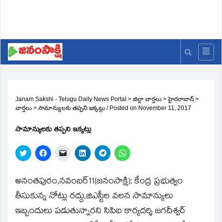
Janam Sakshi - Telugu Daily News Portal
>
జిల్లా వార్తలు
>
హైదరాబాద్
>
వార్తలు
>
సామాన్యులకు తప్పని ఇక్కట్లు
/
Posted on
November 11, 2017
సామాన్యులకు తప్పని ఇక్కట్లు
Click
Click
Click
Click
Click
Click
to
to
to
to
to
to
share
share
email
share
share
share
on
on
a
on
on
on
Twitter
Facebook
link
LinkedIn
Telegram
WhatsApp
అనంతపురం,నవంబర్‌11(జ‌నంసాక్షి): కేంద్ర ప్రభుత్వం
(Opens
(Opens
to
(Opens
(Opens
(Opens
in
in
a
in
in
in
తీసుకున్న నోట్లు రద్దు,జిఎస్టీల వలన సామాన్యులు
new
new
friend
new
new
new
window)
window)
(Opens
window)
window)
window)
ఇబ్బందులు పడుతున్నారని సిపిఐ కార్యదర్శి జగదీశ్వర్‌
in
new