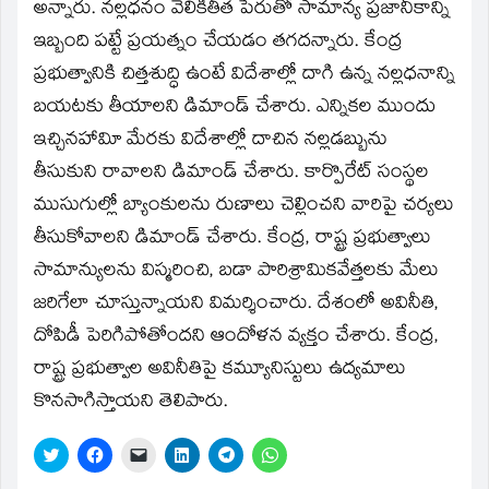
window)
అన్నారు. నల్లధనం వెలికితీత పేరుతో సామాన్య ప్రజానీకాన్ని
ఇబ్బంది పట్టే ప్రయత్నం చేయడం తగదన్నారు. కేంద్ర
ప్రభుత్వానికి చిత్తశుద్ధి ఉంటే విదేశాల్లో దాగి ఉన్న నల్లధనాన్ని
బయటకు తీయాలని డిమాండ్‌ చేశారు. ఎన్నికల ముందు
ఇచ్చినహావిూ మేరకు విదేశాల్లో దాచిన నల్లడబ్బును
తీసుకుని రావాలని డిమాండ్‌ చేశారు. కార్పొరేట్‌ సంస్థల
ముసుగుల్లో బ్యాంకులను రుణాలు చెల్లించని వారిపై చర్యలు
తీసుకోవాలని డిమాండ్‌ చేశారు. కేంద్ర, రాష్ట్ర ప్రభుత్వాలు
సామాన్యులను విస్మరించి, బడా పారిశ్రామికవేత్తలకు మేలు
జరిగేలా చూస్తున్నాయని విమర్శించారు. దేశంలో అవినీతి,
దోపిడీ పెరిగిపోతోందని ఆందోళన వ్యక్తం చేశారు. కేంద్ర,
రాష్ట్ర ప్రభుత్వాల అవినీతిపై కమ్యూనిస్టులు ఉద్యమాలు
కొనసాగిస్తాయని తెలిపారు.
Click
Click
Click
Click
Click
Click
to
to
to
to
to
to
share
share
email
share
share
share