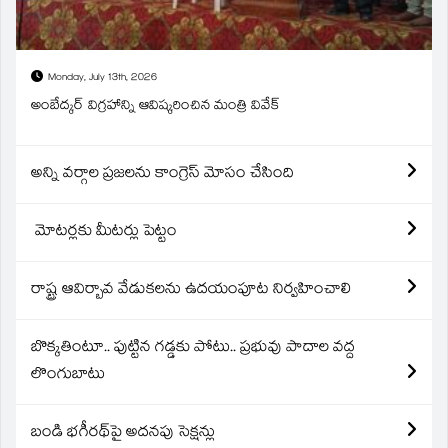
Monday, July 13th, 2026
అంబేద్కర్ విగ్రహాన్ని ఆవిష్కరించిన మంత్రి వివేక్
అన్ని వర్గాల ప్రజలను కాంగ్రెస్ మోసం చేసింది
మోటర్లకు మీటర్లు పెట్టం
రాష్ట్ర ఆవిర్బావ వేడుకలను ఉదయంపూట నిర్వహించాలి
బొక్కతింటూ.. పుట్టిన గడ్డకు పోటు.. ప్రభువు పాదాల వద్ద
లొంగుబాటు
బండి భగీరథ్‌పై అదనపు సెక్షన్లు