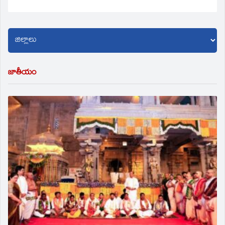
జాతీయం