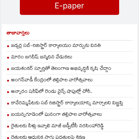
in
new
window)
తాజావార్తలు
జడ్చర్ల సబ్-రిజిస్ట్రార్ కార్యాలయం మార్పుకు వినతి
మారం జగదీష్ జన్మదిన వేడుకలు
జయశంకర్ స్ఫూర్తితో తెలంగాణ అభివృద్ధికి కృషి చేద్దాం
అంగన్‌వాడీ కేంద్రంలో తల్లిపాల వారోత్సవాలు
అన్నారం షరీఫ్‌లో రెండు వైన్స్ షాపుల్లో చోరీ..
కావేరమ్మపేటకు సబ్ రిజిస్ట్రార్ కార్యాలయాన్ని మార్చాలని విజ్ఞప్తి
బయన్నగూడెంలో ఘనంగా తల్లిపాల వారోత్సవాలు
రైతులకు నీళ్లు ఇవ్వాలి మాజీ జడ్పీటీసీ నరసింహారెడ్డి
రైతులకు ఆధునిక సాగు పద్ధతులపై శిక్షణ