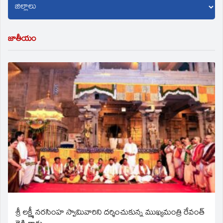
జాతీయం
శ్రీ లక్ష్మీ నరసింహ స్వామివారిని దర్శించుకున్న ముఖ్యమంత్రి రేవంత్