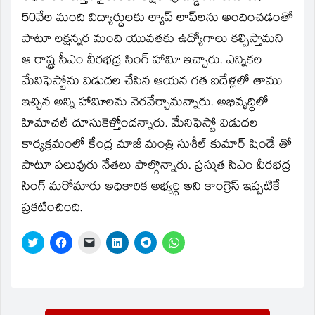
new
window)
50వేల మంది విద్యార్ధులకు ల్యాప్‌ లాప్‌లను అందించడంతో
పాటూ లక్షన్నర మంది యువతకు ఉద్యోగాలు కల్పిస్తామని
ఆ రాష్ట్ర సీఎం వీరభద్ర సింగ్‌ హావిూ ఇచ్చారు. ఎన్నికల
మేనిఫెస్టోను విడుదల చేసిన ఆయన గత ఐదేళ్లలో తాము
ఇచ్చిన అన్ని హావిూలను నెరవేర్చామన్నారు. అభివృద్ధిలో
హిమాచల్‌ దూసుకెళ్తోందన్నారు. మేనిఫెస్టో విడుదల
కార్యక్రమంలో కేంద్ర మాజీ మంత్రి సుశీల్‌ కుమార్‌ షిండే తో
పాటూ పలువురు నేతలు పాల్గొన్నారు. ప్రస్తుత సిఎం వీరభద్ర
సింగ్‌ మరోమారు అధికారిక అభ్యర్థి అని కాంగ్రెస్‌ ఇప్పటికే
ప్రకటించింది.
Click
Click
Click
Click
Click
Click
to
to
to
to
to
to
share
share
email
share
share
share
on
on
a
on
on
on
Twitter
Facebook
link
LinkedIn
Telegram
WhatsApp
(Opens
(Opens
to
(Opens
(Opens
(Opens
in
in
a
in
in
in
new
new
friend
new
new
new
window)
window)
(Opens
window)
window)
window)