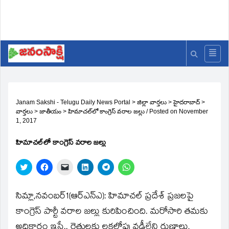
Janam Sakshi - Telugu Daily News Portal
>
జిల్లా వార్తలు
>
హైదరాబాద్
>
వార్తలు
>
జాతీయం
>
హిమాచల్‌లో కాంగ్రెస్‌ వరాల జల్లు
/
Posted on
November
1, 2017
హిమాచల్‌లో కాంగ్రెస్‌ వరాల జల్లు
Click
Click
Click
Click
Click
Click
to
to
to
to
to
to
share
share
email
share
share
share
on
on
a
on
on
on
Twitter
Facebook
link
LinkedIn
Telegram
WhatsApp
సిమ్లా,నవంబర్‌1(ఆర్‌ఎన్‌ఎ): హిమాచల్‌ ప్రదేశ్‌ ప్రజలపై
(Opens
(Opens
to
(Opens
(Opens
(Opens
in
in
a
in
in
in
కాంగ్రెస్‌ పార్టీ వరాల జల్లు కురిపించింది. మరోసారి తమకు
new
new
friend
new
new
new
window)
window)
(Opens
window)
window)
window)
అధికారం ఇస్తే.. రైతులకు లక్షలోపు వడ్డీలేని రుణాలు,
in