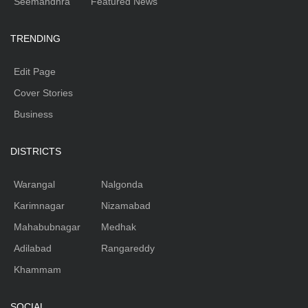
Seemandhra
Featured News
TRENDING
Edit Page
Cover Stories
Business
DISTRICTS
Warangal
Nalgonda
Karimnagar
Nizamabad
Mahabubnagar
Medhak
Adilabad
Rangareddy
Khammam
SOCIAL