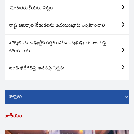
మోటర్లకు మీటర్లు పెట్టం
రాష్ట్ర ఆవిర్బావ వేడుకలను ఉదయంపూట నిర్వహించాలి
బొక్కతింటూ.. పుట్టిన గడ్డకు పోటు.. ప్రభువు పాదాల వద్ద
లొంగుబాటు
బండి భగీరథ్‌పై అదనపు సెక్షన్లు
జాతీయం