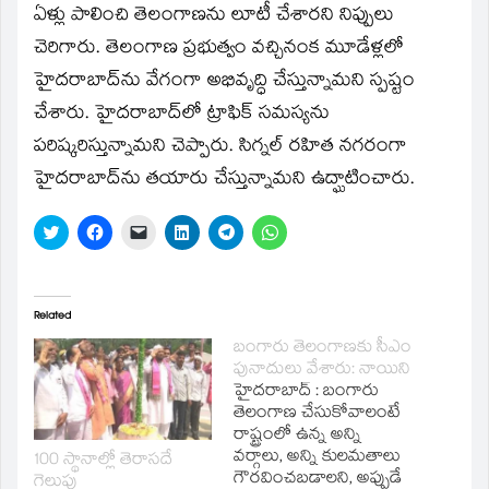
ఏళ్లు పాలించి తెలంగాణను లూటీ చేశారని నిప్పులు
చెరిగారు. తెలంగాణ ప్రభుత్వం వచ్చినంక మూడేళ్లలో
హైదరాబాద్‌ను వేగంగా అభివృద్ధి చేస్తున్నామని స్పష్టం
చేశారు. హైదరాబాద్‌లో ట్రాఫిక్‌ సమస్యను
పరిష్కరిస్తున్నామని చెప్పారు. సిగ్నల్‌ రహిత నగరంగా
హైదరాబాద్‌ను తయారు చేస్తున్నామని ఉద్ఘాటించారు.
Click
Click
Click
Click
Click
Click
to
to
to
to
to
to
share
share
email
share
share
share
on
on
a
on
on
on
Twitter
Facebook
link
LinkedIn
Telegram
WhatsApp
(Opens
(Opens
to
(Opens
(Opens
(Opens
in
in
a
in
in
in
Related
new
new
friend
new
new
new
window)
window)
(Opens
window)
window)
window)
బంగారు తెలంగాణకు సీఎం
in
పునాదులు వేశారు: నాయిని
new
window)
హైదరాబాద్ : బంగారు
తెలంగాణ చేసుకోవాలంటే
రాష్ట్రంలో ఉన్న అన్ని
వర్గాలు, అన్ని కులమతాలు
100 స్థానాల్లో తెరాసదే
గౌరవించబడాలని, అప్పుడే
గెలుపు