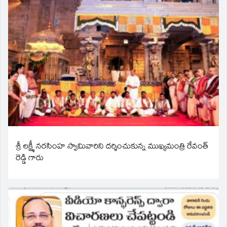
శ్రీ లక్ష్మీ నరసింహ స్వామివారిని దర్శించుకున్న ముఖ్యమంత్రి రేవంత్
రెడ్డి గారు