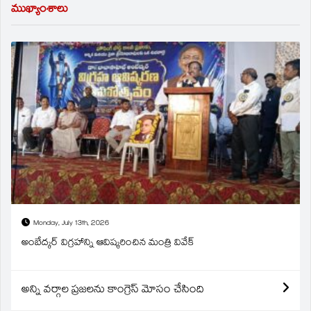
ముఖ్యాంశాలు
Monday, July 13th, 2026
అంబేద్కర్ విగ్రహాన్ని ఆవిష్కరించిన మంత్రి వివేక్
అన్ని వర్గాల ప్రజలను కాంగ్రెస్ మోసం చేసింది