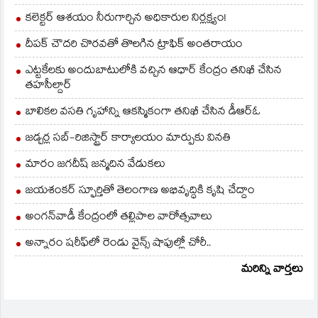
కలెక్టర్ ఆశయం నీరుగార్చిన అధికారుల నిర్లక్ష్యం!
దీపక్ చౌదరి చొరవతో తొలగిన ట్రాఫిక్‌ అంతరాయం
ఎట్టకేలకు అందుబాటులోకి వచ్చిన ఆధార్ కేంద్రం తనిఖీ చేసిన
తహసీల్దార్
బాలికల వసతి గృహాన్ని ఆకస్మికంగా తనిఖీ చేసిన డీఆర్ఓ
జడ్చర్ల సబ్-రిజిస్ట్రార్ కార్యాలయం మార్పుకు వినతి
మారం జగదీష్ జన్మదిన వేడుకలు
జయశంకర్ స్ఫూర్తితో తెలంగాణ అభివృద్ధికి కృషి చేద్దాం
అంగన్‌వాడీ కేంద్రంలో తల్లిపాల వారోత్సవాలు
అన్నారం షరీఫ్‌లో రెండు వైన్స్ షాపుల్లో చోరీ..
మరిన్ని వార్తలు