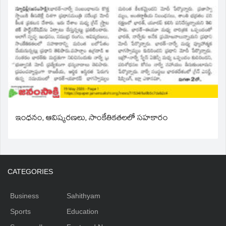
ఇంధనం, ఆవిష్కరణలు, సాంకేతికతలలో సహకారం
CATEGORIES
Business
Sahithyam
Sports
Education