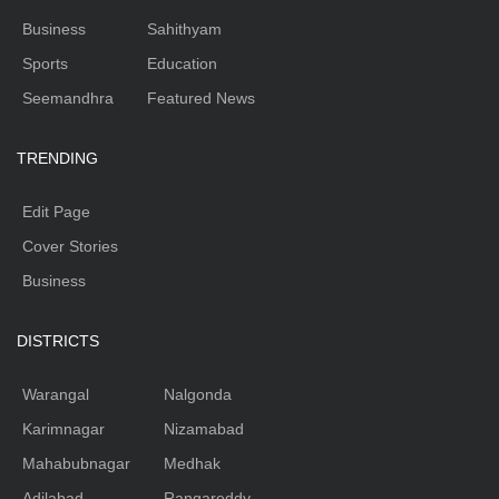
Business
Sahithyam
Sports
Education
Seemandhra
Featured News
TRENDING
Edit Page
Cover Stories
Business
DISTRICTS
Warangal
Nalgonda
Karimnagar
Nizamabad
Mahabubnagar
Medhak
Adilabad
Rangareddy