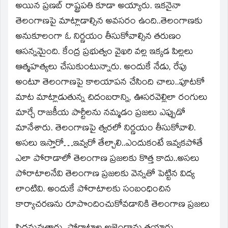
అయిన ప్రణబ్‌ రాష్ట్రపతి కూడా అయ్యారు. ఇకనైనా
తెలంగాణపై మాట్లాడాల్సిన అవసరం ఉంది..తెలంగాణకు
అనుకూలంగా ఓ నిర్ణయం తీసుకోవాల్సిన తరుణం
ఆసన్నమైంది. కేంద్ర ప్రభుత్వం వైఖరి వల్ల ఇక్కడ పిల్లలు
ఆత్మహత్యలు చేసుకుంటున్నారు. అందుకే నేడు, రేపు
అంటూ తెలంగాణపై కాలయాపన చేసింది చాలు..పూటకో
మాట మాట్లాడుతున్న చిదంబరాన్ని, ఊసరవెల్లిలా రంగులు
మార్చే రాజకీయ పార్టీలను నమ్మడం ప్రజలు ఎప్పుడో
మానేశారు. తెలంగాణపై త్వరలో నిర్ణయం తీసుకోవాలి.
అసలు ఇస్తారో…ఇవ్వరో తేల్చాలి..ఎందుకంటే ఇవ్వకపోతే
ఎలా పోరాడాలో తెలంగాణ ప్రజలకు కొత్త కాదు..అసలు
పోరాటాలనేవి తెలంగాణ ప్రజలకు వెన్నతో పెట్టిన విద్య
లాంటివి. అందుకే పోరాటాలకు సంబంధించిన
కార్యాచరణను రూపొందించుకోవడానికి తెలంగాణ ప్రజలు