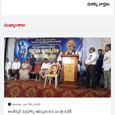
మరిన్ని వార్తలు
ముఖ్యాంశాలు
Monday, July 13th, 2026
అంబేద్కర్ విగ్రహాన్ని ఆవిష్కరించిన మంత్రి వివేక్