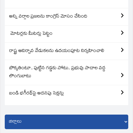
అన్ని వర్గాల ప్రజలను కాంగ్రెస్ మోసం చేసింది
మోటర్లకు మీటర్లు పెట్టం
రాష్ట్ర ఆవిర్బావ వేడుకలను ఉదయంపూట నిర్వహించాలి
బొక్కతింటూ.. పుట్టిన గడ్డకు పోటు.. ప్రభువు పాదాల వద్ద
లొంగుబాటు
బండి భగీరథ్‌పై అదనపు సెక్షన్లు