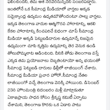
window)
ఫలించిందనీ, తమ ఆశ నెరవేరనున్నదని సంబరపడ్డారు.
ఇంతలోనే ఒక సీమాంధ్ర మీడియాలో వార్తలు అక్కడ
సమైక్యాంధ్ర ఉద్యమం ఉధృతమౌతోందంటూ సొల్లు వార్తలు.
ఇక్కడ తెలంగాణ వాదుల ఆత్మగౌరవ పోరాటాన్ని, ఆకలి
కేకల పోరాటాన్ని కించపరిచే విధంగా చూపే సీమాంధ్ర
మీడియా అక్కడి పెట్టుబడిదారుల ఉద్యమాన్నే నిజమైన
ఉధ్యమంగా చూపి కృత్తిమ ఉద్యమాన్ని తెర వెనుక ఉండి
తోలుబొమ్మలాట ఆడించింది. దీనికి తోడు తెలంగాణ వస్తే
ఎక్కడ తమ ప్రయోజనాలు దెబ్బతింటాయో అన్న భయంతో
సీమాంధ్ర పెట్టుబడి దారులు ఢిల్లీలో లాబీయింగ్‌ చేశారు.
సీమాంధ్ర మీడియా ప్రచార హోరో..సీమాంధ్ర నేతల
లాబీయింగో వచ్చే తెలంగాణ వెనక్కి పోయింది. డిసెంబర్‌
23న హొంమంత్రి చిదంబరం మళ్లీ మాట్లాడుతూ
ఏకాభిప్రాయ సాధన కోసం శ్రీకృష్ణ కమిటీ ఏర్పాటు
చేశామని, తెలంగాణ కొరకు ఒక ఏడాది పాటు