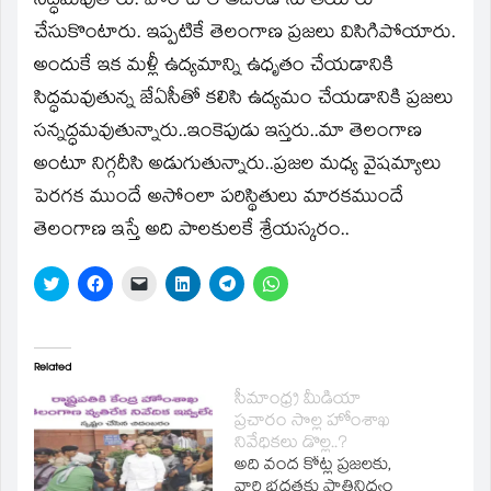
సిద్ధమవుతారు. పోరాటాల అజెండాను తయారు
చేసుకొంటారు. ఇప్పటికే తెలంగాణ ప్రజలు విసిగిపోయారు.
అందుకే ఇక మళ్లీ ఉద్యమాన్ని ఉధృతం చేయడానికి
సిద్ధమవుతున్న జేఏసీతో కలిసి ఉద్యమం చేయడానికి ప్రజలు
సన్నద్ధమవుతున్నారు..ఇంకెపుడు ఇస్తరు..మా తెలంగాణ
అంటూ నిగ్గదీసి అడుగుతున్నారు..ప్రజల మధ్య వైషమ్యాలు
పెరగక ముందే అసోంలా పరిస్థితులు మారకముందే
తెలంగాణ ఇస్తే అది పాలకులకే శ్రేయస్కరం..
Click
Click
Click
Click
Click
Click
to
to
to
to
to
to
share
share
email
share
share
share
on
on
a
on
on
on
Twitter
Facebook
link
LinkedIn
Telegram
WhatsApp
(Opens
(Opens
to
(Opens
(Opens
(Opens
in
in
a
in
in
in
Related
new
new
friend
new
new
new
window)
window)
(Opens
window)
window)
window)
సీమాంధ్ర్ర మీడియా
in
ప్రచారం సొల్ల హోంశాఖ
new
window)
నివేధికలు డొల్ల..?
అది వంద కోట్ల ప్రజలకు,
వారి భద్రతకు ప్రాతినిధ్యం