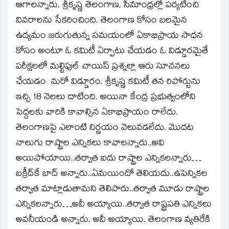
ఆగాలన్నారు. శ్రీకృష్ణ తెలంగాణ, సీమాంధ్రల్లో పర్యటించి
వివరాలను సేకరించింది. తెలంగాణ కోసం బలమైన
ఉద్యమం జరుగుతున్న సమయంలో ఏకాభిప్రాయ సాధన
కోసం అంటూ ఓ కమిటీ ఏర్పాటు చేయడం ఓ విడ్డూరమైతే
పరీక్షలలో మల్టిపుల్‌ చాయిస్‌ ప్రశ్నల్లా ఆరు సూచనలు
చేయడం మరో విడ్డూరం. శ్రీకృష్ణ కమిటీ తన రిపోర్టును
ఇచ్చి 18 నెలలు దాటింది. అయినా కేంద్ర ప్రభుత్వంలోని
పెద్దలకు వారికి కావాల్సిన ఏకాభిప్రాయం రాలేదు.
తెలంగాణపై ఎలాంటి నిర్ణయం వెలువడలేదు. మొదట
నాలుగు రాష్ట్రాల ఎన్నికలు కావాలన్నారు..అవి
అయిపోయాయి..తర్వాత ఐదు రాష్ట్రాల ఎన్నికలన్నారు…
బక్రీద్‌కే బాద్‌ అన్నారు..ఏమయిందో తెలియదు..ఉపెన్నికల
తర్వాత మాట్లాడుతామని తెలిపారు..తర్వాత మూడు రాష్ట్రాల
ఎన్నికలన్నారు…అవీ అయ్యాయి..తర్వాత రాష్ట్రపతి ఎన్నికలు
అవనీయండి అన్నారు. అవీ అయ్యాయి. తెలంగాణ వ్యతిరేకి