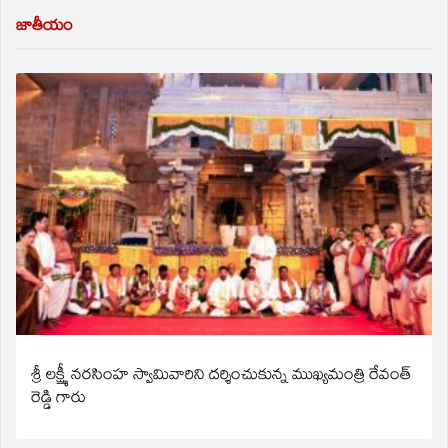
జాతీయం
శ్రీ లక్ష్మీ నరసింహ స్వామివారిని దర్శించుకున్న ముఖ్యమంత్రి రేవంత్
రెడ్డి గారు