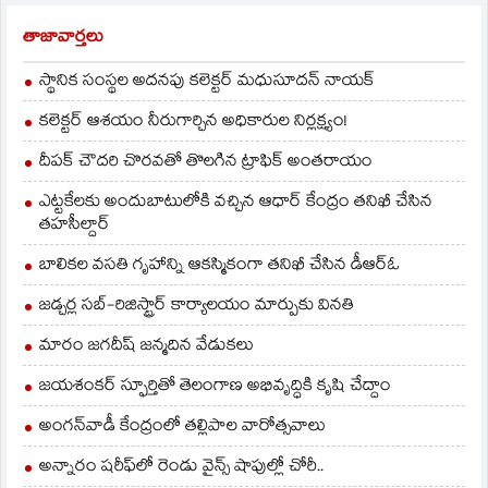
తాజావార్తలు
స్థానిక సంస్థల అదనపు కలెక్టర్ మధుసూదన్ నాయక్
కలెక్టర్ ఆశయం నీరుగార్చిన అధికారుల నిర్లక్ష్యం!
దీపక్ చౌదరి చొరవతో తొలగిన ట్రాఫిక్‌ అంతరాయం
ఎట్టకేలకు అందుబాటులోకి వచ్చిన ఆధార్ కేంద్రం తనిఖీ చేసిన
తహసీల్దార్
బాలికల వసతి గృహాన్ని ఆకస్మికంగా తనిఖీ చేసిన డీఆర్ఓ
జడ్చర్ల సబ్-రిజిస్ట్రార్ కార్యాలయం మార్పుకు వినతి
మారం జగదీష్ జన్మదిన వేడుకలు
జయశంకర్ స్ఫూర్తితో తెలంగాణ అభివృద్ధికి కృషి చేద్దాం
అంగన్‌వాడీ కేంద్రంలో తల్లిపాల వారోత్సవాలు
అన్నారం షరీఫ్‌లో రెండు వైన్స్ షాపుల్లో చోరీ..