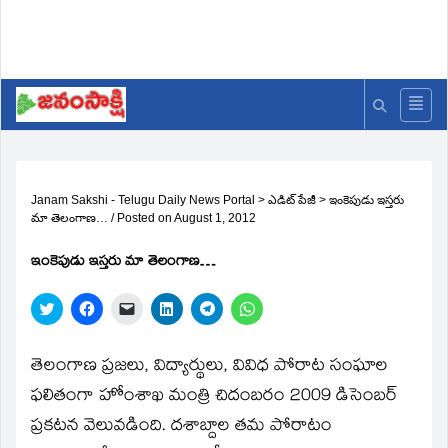
Janam Sakshi - Telugu Daily News Portal
>
ఎడిట్ పేజీ
>
ఇంకెపుడు ఇస్తరు
మా తెలంగాణ…
/
Posted on
August 1, 2012
ఇంకెపుడు ఇస్తరు మా తెలంగాణ…
Click
Click
Click
Click
Click
Click
to
to
to
to
to
to
share
share
email
share
share
share
on
on
a
on
on
on
Twitter
Facebook
link
LinkedIn
Telegram
WhatsApp
తెలంగాణ ప్రజలు, విద్యార్థులు, వివిధ పోరాట సంఘాల
(Opens
(Opens
to
(Opens
(Opens
(Opens
in
in
a
in
in
in
ఫలితంగా హోంశాఖ మంత్రి చిదంబరం 2009 డిసెంబర్‌
new
new
friend
new
new
new
window)
window)
(Opens
window)
window)
window)
ప్రకటన వెలువడింది. దశాబ్దాల తమ పోరాటం
in
new