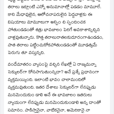
తరాలు ఇట్లాంటి ఎన్నో అనుమానాల్లో పడడం మామూలే.
కాని మేధావులైన, ఆలోచనాపరులైన పెద్దవాళ్లకు ఈ
విషయాలు మామూలుగా అన్పిం చి స్పందించక
పోతుండడంతో శత్రు భావజాలం పెరిగే అవకాశాన్నిచ్చిన
వాళ్లవుతున్నారు. కొత్త తరాలురాతలకుదూరంగాఉండడం,
పాత తరాలు పట్టించుకోకపోతుండడంతో మూఢత్వమే
పెరుగు తూ వస్తున్నది.
వందేమాతరం వ్యాసంపై వచ్చిన లేఖల్లో ఏ రాజ్యమన్నా
సెక్యులర్‌గా కోనసాగుతుంన్నదా? అనే ప్రశ్నే ప్రధానంగా
వ్యక్తమయ్యింది. ఇలాంటి భావం చాలామందిలో
వ్యక్తమవుతుంది. ఇతర దేశాలు సెక్యులర్‌గా లేనప్పుడు
మనమెందుకుం డాలి అనే ఈ భావజాలం ఇతరులు
న్యాయంగా లేనప్పుడు మనమెందుకుండాలి అన్న దాంతో
సమానం. పాకిస్తానైనా, వాటికనైనా, అమెరికానై నా