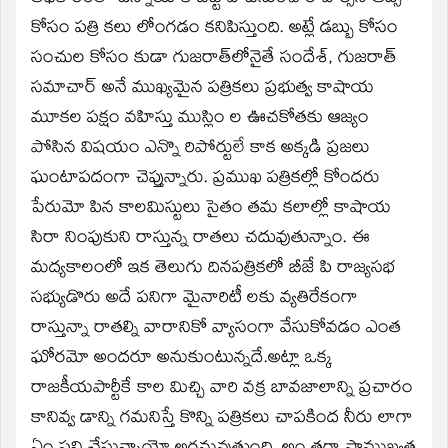
కోసం పత్రి కలు లోంగడం కనిపిస్తుంది. అట్లే డబ్బు కోసం
సంచుల కోసం కుడా గుజరాత్‌లోనైతే సందేశ్‌, గుజరాత్‌
సమాచార్‌ అనే ముఖ్యమైన పత్రికలు ప్రభుత్వ కాషాయ
మూకల పక్షం వహిస్తు ముస్లిం ల ఊచకోతకు ఆజ్యం
పోసిన విషయం ఎన్నొ రిపోర్టులే కాక అక్కడి ప్రజలు
ఘంటాపదంగా చెప్తున్నారు. ప్రముఖ పత్రికల్లో కోందరు
పేరుమో పిన కాలమిస్టులు సైతం తమ కలాల్లో కాషాయ
సిరా నింపుకుని రాస్తున్న రాతలు చదువుతున్నాం. ఈ
మద్యకాలంలో ఇక తెలుగు దినపత్రికలో బీజే పి రాజ్యసభ
సభ్యుడొరు అదే పనిగా మైనారిటీ లకు వ్యతిరేకంగా
రాస్తున్నా రాతల్ని వారానికో వ్యాసంగా వేసుకోవడం ఎంత
ఘోరమో అందరూ అనుకుంటున్నదే.అట్లా ఒక్క
రాజకీయపార్టీకే కాల మిచ్చి వారి వక్ర బావజాలాన్ని ప్రచారం
కానివ్వ డాన్ని గమనిస్తే కొన్ని పత్రికలు చాపకింద నీరు లాగా