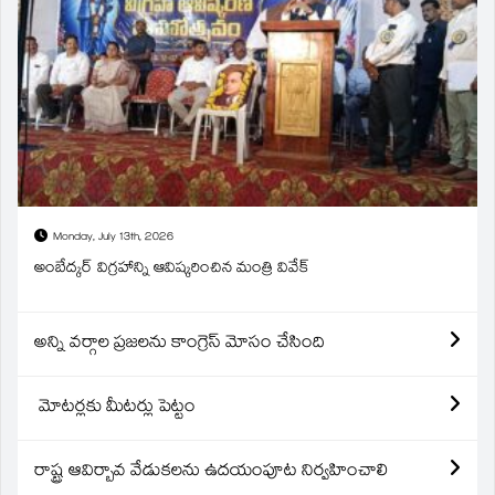
Monday, July 13th, 2026
అంబేద్కర్ విగ్రహాన్ని ఆవిష్కరించిన మంత్రి వివేక్
అన్ని వర్గాల ప్రజలను కాంగ్రెస్ మోసం చేసింది
మోటర్లకు మీటర్లు పెట్టం
రాష్ట్ర ఆవిర్బావ వేడుకలను ఉదయంపూట నిర్వహించాలి