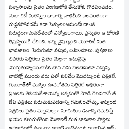
విశ్వాసాలను సైతం పరిగణలోకి తేసుకోని గౌరవించడం,
మెజా రిటీ మతస్తుల భావాల్ని వాళ్లమీద బలవంతంగా
రుద్దకపోవడమే కదా సెక్యులరిజమంటే! దానికి
విరుద్దంగామనదేశంలో ఎన్నోజరిగాయి. ప్రస్తుతం ఆ ధోరణి
తీవ్రస్థాయికి చేరింది. అన్ని వైపుల్నించి మెజారిటీ మత
భావజాలం పెరుగుతూ వస్తున్న ది.సినిమాలు, పుస్తకాలు
చివరకు పత్రికలు సైతం మెల్లగా అటువైపు
మొగ్గుతున్నాయి.లౌకిక బావ నను నిలబెడుతూ వస్తున్న
వాటిల్లో ముందు వరు సలో నిలిచేది మొదట్నుంచీ పత్రికలే.
గుజరాత్‌లో ముస్లిం ఊచకోతను పత్రికలే అధికంగా
ప్రజలకు తెలియజేశాయన్న అక్కసుతో మోడి గెలవగానే బీ
జేపి పత్రికలు విరుచుకుపడడాన్ని గమనించోచ్చు. అట్లాంటి
పత్రికలు సైతం మెల్లమెల్లగా మారుతుం డడాన్ని గమనిస్తే
భయం కలుగుతోంది మెజారిటీ మత భావజాల పార్టీలు
అధికారంలో ఉన్నాయి కాబట్టి వాటినుంచి రావాల్సిన ఆడ్స్‌