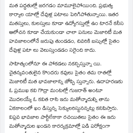
మత పద్ధతుల్లో జరగడం మామూలైపోయింది. ప్రభుత్వ
కార్యాల యాల్లో దేవుళ్ల పటాలు పెరిగిపోతున్నాయి. ఇతర
మతస్తులు, కులస్తులు కూడా ఉద్యోగస్తుల్లో ఉం టారనే కనీస
ఆలోచన కూడా చేయకుండా చాలా పనులు మెజారిటీ మత
హవజాలంలోనే జరుపు తుండడం, చివరికి బస్సుల్లో సైతం
దేవుళ్ల పటా లు వెలుస్తుండడం సరైంది కాదు.
సాహిత్యంలోనూ ఈ పోకడలు నకన్పిస్తున్నా యి.
చైతన్యవంతులైన కొందరు కవులు సైతం తమ రాతల్లో
మెజారిటీ మత భావజాలాన్ని జోప్పి స్తున్నారు. ఉదాహరణకు
ఓ ప్రముఖ కవి గొద్రా మంటల్లో గుజరాత్‌ అంటూ
మొదలయ్యే ఓ కవిత రాసి ఇరు మతోన్మాదుల్ని తాను
ఏకకాలంలో ఖం డిస్తున్న సెక్యులరిస్టునన్నట్లు కనిపిస్తారు.
విప్లవ భావజాల పార్టీలేకాకా రచయితలు సైతం ఈ ఇరు
మతోన్మాదుల ఖండన కారర్యక్రమాల్లో పడి పరోక్షంగా