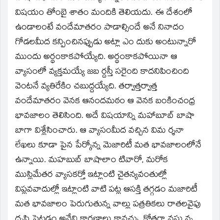
విషయం తోంబై శాతం మందికి తెలియదు. ఈ దేశంలో
ఉండాలంటే వందేమాతరం పాడాల్సిందే అనే నినాదం
గోడలమీద కన్పించినప్పుడు అట్లా ఎం దుకు అంటున్నారో
ముందు అర్థంకాకపోయ్యేది. అర్థంకాకపోయినా ఆ
వ్యాసంలో వ్యక్తమయ్యే జబ ర్దస్తీ సరైంది కాదనిపించింది
వెంటనే వ్యతిరేకిం చబుద్దయ్యేది. తర్వాత్తర్వాత్త
వందేమాతరం వెనక ఆనందమఠం ఆ వెనక బంకించంధ్ర
భావజాలం తెలిసింది. అదే విషయాన్ని మహాబూబ్‌ బాషా
బాగా విశ్లేసించారు. ఆ వ్యాసంమీద వచ్చిన విమ ర్శనా
లేఖలు కూడా పైన పేర్కోన్న మెజారిటీ మత భావజాలంలోనే
ఉన్నాయి. మహబుబ్‌ బాషాలాం టివారో, మరోక
ముస్లిమేతర వ్యాసకర్తో ఇట్లాంటి చైతన్యవంతుల్లో
విప్లవవాదుల్లో ఇట్లాంటి వాటి పట్ల ఆసక్తి తగ్గడం మజారిటీ
మత భావజాలం పెరుగుతున్న వాల్లు పత్రతికలు రాతలవైపు
దృష్టి పెట్టడం అనేవి కారణాలు కావచ్చు. కోత్తగా వస్తు న్న