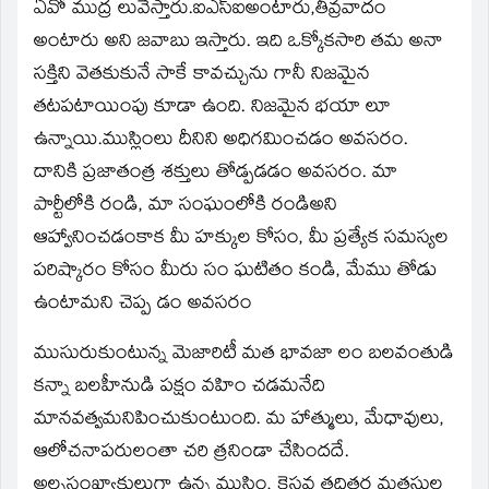
window)
ఏవో ముద్ర లువేస్తారు.ఐఎస్‌ఐఅంటారు,తీవ్రవాదం
అంటారు అని జవాబు ఇస్తారు. ఇది ఒక్కోకసారి తమ అనా
సక్తిని వెతకుకునే సాకే కావచ్చును గానీ నిజమైన
తటపటాయింపు కూడా ఉంది. నిజమైన భయా లూ
ఉన్నాయి.ముస్లింలు దీనిని అధిగమించడం అవసరం.
దానికి ప్రజాతంత్ర శక్తులు తోడ్పడడం అవసరం. మా
పార్టీలోకి రండి, మా సంఘంలోకి రండిఅని
ఆహ్వానించడంకాక మీ హక్కుల కోసం, మీ ప్రత్యేక సమస్యల
పరిష్కారం కోసం మీరు సం ఘటితం కండి, మేము తోడు
ఉంటామని చెప్ప డం అవసరం
ముసురుకుంటున్న మెజారిటీ మత భావజా లం బలవంతుడి
కన్నా బలహీనుడి పక్షం వహిం చడమనేది
మానవత్వమనిపించుకుంటుంది. మ హాత్ములు, మేధావులు,
ఆలోచనాపరులంతా చరి త్రనిండా చేసిందదే.
అల్పసంఖ్యాకులుగా ఉన్న ముస్లిం, క్రైస్తవ తదితర మతస్తుల