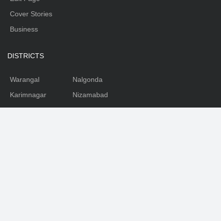
Cover Stories
Business
DISTRICTS
Warangal
Nalgonda
Karimnagar
Nizamabad
Mahabubnagar
Medhak
Adilabad
Rangareddy
Khammam
SOCIAL
Facebook
Youtube