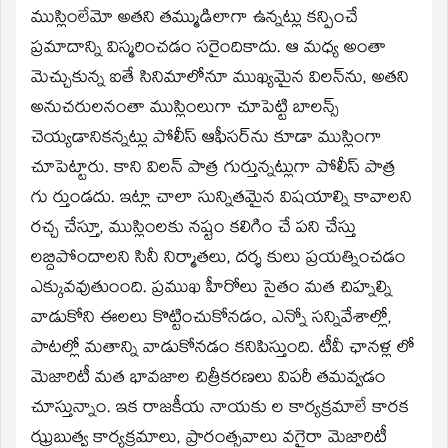
ముస్లింలేమో అతని తమ్ముడిలాగా ఉన్నట్లు కన్పించే
ప్రమాదాన్ని విస్మరించడం సరైందికాదు. ఆ మధ్య అంతా
మెచ్చుకున్న ఐతే సినిమాలోనూ ముఖ్యమైన విలన్‌ను, అతని
అనుచరులనంతా ముస్లింలుగా చూపెట్టి బాలన్స్‌
చెయ్యడానికన్నట్లు పోలీస్‌ ఆఫీసర్‌ను కూడా ముస్లింగా
చూపెట్టారు. కాని విలన్‌ పాత్ర గుర్తున్నట్లుగా పోలీస్‌ పాత్ర
గు ర్తుండదు. ఇట్లా చాలా సున్నితమైన విషయాల్ని కావాలని
రచ్చ చేస్తూ, ముస్లింలకు నష్టం కలిగిం చే పని చేస్తు
లబ్దిపోందాలని సినీ నిర్మాతలు, దర్శ కులు ప్రయత్నించడం
ఎక్కువవుతుంంది. ప్రముఖ హీరోలు సైతం మత చిహ్నల్ని
వాడుకోని ఈలలు కొట్టించుకోనడం, ఎన్నో సన్నివేశాల్లో,
పాటల్లో మతాన్ని వాడుకోనడం కనిపిస్తుంది. టీవీ ఛానళ్ల లో
మెజారిటీ మత భావజాల చిత్రీకరణలు విపరీ తమవ్వడం
చూస్తున్నాం. ఇక రాజకీయ నాయకు ల కార్యక్రమాలే కారక
ఝ్రబుత్వ కార్యక్రమాలు, ప్రారంత్సవాలు వగైరా మెజారిటీ