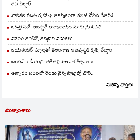
తహసీల్దార్
బాలికల వసతి గృహాన్ని ఆకస్మికంగా తనిఖీ చేసిన డీఆర్ఓ
జడ్చర్ల సబ్-రిజిస్ట్రార్ కార్యాలయం మార్పుకు వినతి
మారం జగదీష్ జన్మదిన వేడుకలు
జయశంకర్ స్ఫూర్తితో తెలంగాణ అభివృద్ధికి కృషి చేద్దాం
అంగన్‌వాడీ కేంద్రంలో తల్లిపాల వారోత్సవాలు
అన్నారం షరీఫ్‌లో రెండు వైన్స్ షాపుల్లో చోరీ..
మరిన్ని వార్తలు
ముఖ్యాంశాలు