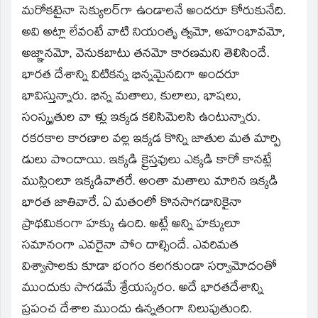
మరోకటైనా సెక్యులర్‌గా ఉండాలనే అందరూ కోరుకునేది.
అవి అట్లా లేవంటే వాటి నియంతృ త్వమో, అహంభావమో,
అజ్ఞానమో, వెనుకబాటు తనమో కారణమని తెలిసిందే.
భారత దేశాన్ని విటికన్న భిన్నమైనదిగా అందరూ
భావిస్తున్నారు. భిన్న మతాలు, కులాలు, భాషలు,
సంస్కృతుల వా ళ్లు ఇక్కడ కలిసిమెలసి ఉంటున్నారు.
రకరకాల కారణాల వల్ల ఇక్కడ కొన్ని జాతుల మత మార్పి
డులు పొందాయి. ఇక్కడి క్రైస్తవులు ఎక్కడి కారో కానట్లే
ముస్లింలూ ఇక్కడివాతరే. అంతా మతాలు మారిన ఇక్కడి
భారత జాతివారే. ఏ మతంలో కొనసాగడానికైనా
ప్రాథమికంగా హక్కు ఉంది. అట్లే అన్ని హక్కులూ
సమానంగా ఎవరైనా పోం దాల్సిందే. ఎవరిమత
విశ్వాసాలకు కూడా భంగం కలగకుండా సర్వామోదంతో
ముందుకు సాగడమే శ్రేయస్కరం. అదే భారతదేశాన్ని
ప్రపంచ దేశాల ముందు ఉన్నతంగా నిలుపుతుంది.