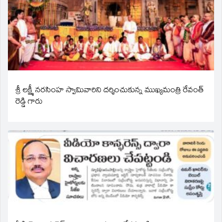
శ్రీ లక్ష్మీ నరసింహ స్వామివారిని దర్శించుకున్న ముఖ్యమంత్రి రేవంత్
రెడ్డి గారు