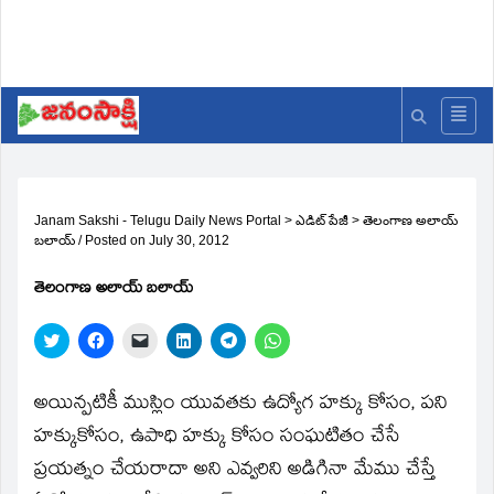
Janam Sakshi - Telugu Daily News Portal
>
ఎడిట్ పేజీ
>
తెలంగాణ అలాయ్‌
బలాయ్‌
/
Posted on
July 30, 2012
తెలంగాణ అలాయ్‌ బలాయ్‌
Click
Click
Click
Click
Click
Click
to
to
to
to
to
to
share
share
email
share
share
share
on
on
a
on
on
on
Twitter
Facebook
link
LinkedIn
Telegram
WhatsApp
అయిన్పటికీ ముస్లిం యువతకు ఉద్యోగ హక్కు కోసం, పని
(Opens
(Opens
to
(Opens
(Opens
(Opens
in
in
a
in
in
in
హక్కుకోసం, ఉపాధి హక్కు కోసం సంఘటితం చేసే
new
new
friend
new
new
new
window)
window)
(Opens
window)
window)
window)
ప్రయత్నం చేయరాదా అని ఎవ్వరిని అడిగినా మేము చేస్తే
in
new