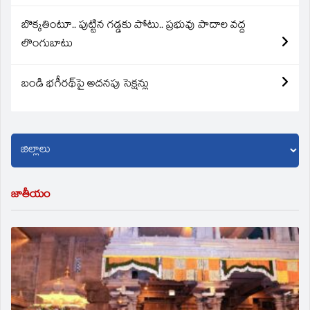
బొక్కతింటూ.. పుట్టిన గడ్డకు పోటు.. ప్రభువు పాదాల వద్ద
లొంగుబాటు
బండి భగీరథ్‌పై అదనపు సెక్షన్లు
జాతీయం