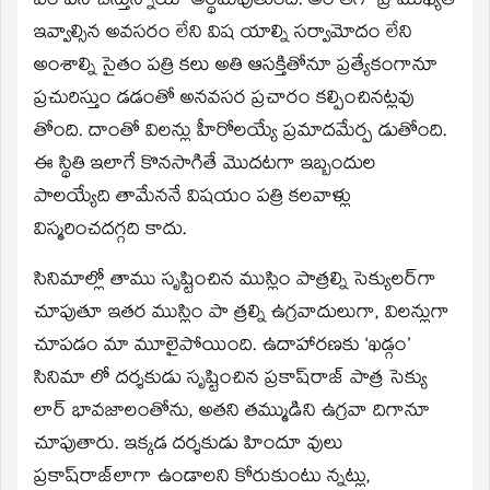
ఏం పని చేస్తున్నాయో అర్థమవుతుంది. అం తగా ప్రాముఖ్యత
ఇవ్వాల్సిన అవసరం లేని విష యాల్ని సర్వామోదం లేని
అంశాల్ని సైతం పత్రి కలు అతి ఆసక్తితోనూ ప్రత్యేకంగానూ
ప్రచురిస్తుం డడంతో అనవసర ప్రచారం కల్పించినట్లవు
తోంది. దాంతో విలన్లు హీరోలయ్యే ప్రమాదమేర్ప డుతోంది.
ఈ స్థితి ఇలాగే కొనసాగితే మొదటగా ఇబ్బందుల
పాలయ్యేది తామేననే విషయం పత్రి కలవాళ్లు
విస్మరించదగ్గది కాదు.
సినిమాల్లో తాము సృష్టించిన ముస్లిం పాత్రల్ని సెక్యులర్‌గా
చూపుతూ ఇతర ముస్లిం పా త్రల్ని ఉగ్రవాదులుగా, విలన్లుగా
చూపడం మా మూలైపోయింది. ఉదాహారణకు ‘ఖడ్గం’
సినిమా లో దర్శకుడు సృష్టించిన ప్రకాష్‌రాజ్‌ పాత్ర సెక్యు
లార్‌ భావజాలంతోను, అతని తమ్ముడిని ఉగ్రవా దిగానూ
చూపుతారు. ఇక్కడ దర్శకుడు హిందూ వులు
ప్రకాష్‌రాజ్‌లాగా ఉండాలని కోరుకుంటు న్నట్లు,