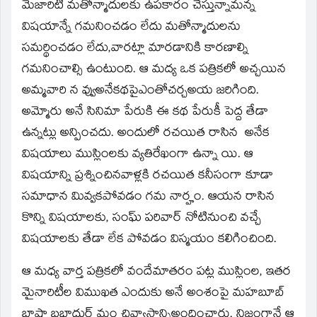
మెజారిటీ మతోన్మాదులకు ఉపకారం చేస్తున్నామన్న
విషయాన్నే గమనించడం లేదు మతోన్మాదులను
సమర్థించడం లేదు,వారట్లా మారడానికి కారణాల్ని
గమనించాల్సి ఉంటుంది. ఆ మద్య ఒక పత్రికలో అచ్చయిన
అమ్మవారి న వ్వుఅనేకథపైఎంతోచర్చఅయ జరిగింది.
అమ్మోరు అనే సినిమా పేరుకి ఈ కథ పేరుకీ పెద్ద తేడా
ఉన్నట్లు అన్పించదు. అందులో రచయిత రాసిన అనేక
విషయాలు ముస్లింలకు వ్యతిరేఖంగా ఉన్నా యి. ఆ
విషయాన్ని ప్రశ్నించినవాళ్లకి రచయిత కనీసంగా కూడా
సమాధాన మివ్వకపోవడం గమ నార్హం. ఆయన రాసిన
కొన్ని విషయాలకు, సంఘ్‌ పరివార్‌ నోటినుంచి వచ్చే
విషయాలకు తేడా లేక పోవడం విస్మయం కలిగించింది.
ఆ మధ్య వార్త పత్రికలో వందేమాతరం పట్ల ముస్లింల, ఇతర
మైనారిటీల విముఖత ఎందుకు అనే అంశంపై మహబూబ్‌
బాషా బభాదుర్‌ మం చివ్యాసాన్నిఅందించారు. నిజంగానే ఆ