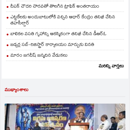
దీపక్ చౌదరి చొరవతో తొలగిన ట్రాఫిక్‌ అంతరాయం
ఎట్టకేలకు అందుబాటులోకి వచ్చిన ఆధార్ కేంద్రం తనిఖీ చేసిన
తహసీల్దార్
బాలికల వసతి గృహాన్ని ఆకస్మికంగా తనిఖీ చేసిన డీఆర్ఓ
జడ్చర్ల సబ్-రిజిస్ట్రార్ కార్యాలయం మార్పుకు వినతి
మారం జగదీష్ జన్మదిన వేడుకలు
మరిన్ని వార్తలు
ముఖ్యాంశాలు