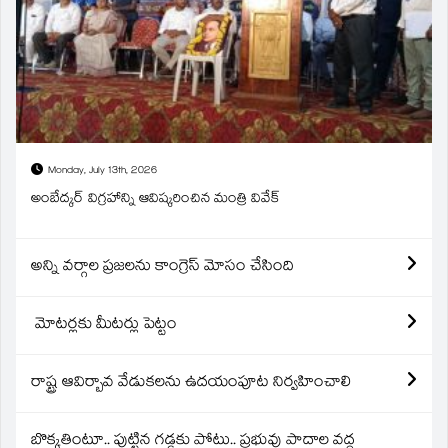
Monday, July 13th, 2026
అంబేద్కర్ విగ్రహాన్ని ఆవిష్కరించిన మంత్రి వివేక్
అన్ని వర్గాల ప్రజలను కాంగ్రెస్ మోసం చేసింది
మోటర్లకు మీటర్లు పెట్టం
రాష్ట్ర ఆవిర్బావ వేడుకలను ఉదయంపూట నిర్వహించాలి
బొక్కతింటూ.. పుట్టిన గడ్డకు పోటు.. ప్రభువు పాదాల వద్ద