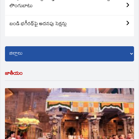
లొంగుబాటు
బండి భగీరథ్‌పై అదనపు సెక్షన్లు
జాతీయం