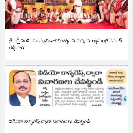
శ్రీ లక్ష్మీ నరసింహ స్వామివారిని దర్శించుకున్న ముఖ్యమంత్రి రేవంత్
రెడ్డి గారు
వీడియో కాన్ఫరెన్స్ ద్వారా విచారణలు చేపట్టండి