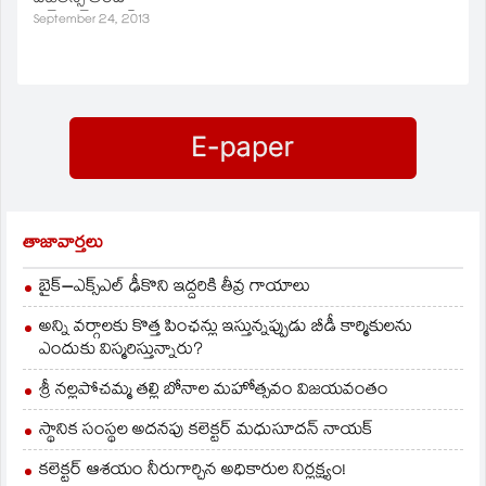
ఎన్‌పోర్స్‌మెంట్‌
September 24, 2013
అధికారులు స్వాధీనం
చేసుకున్నారు. బియ్యాన్ని
అక్రమంగా తరలిస్తుండగా
స్వాదీన పరుచుకున్నట్లు
అధికారులు తెలిపారు.
తాజావార్తలు
బైక్‌–ఎక్స్‌ఎల్‌ ఢీకొని ఇద్దరికి తీవ్ర గాయాలు
అన్ని వర్గాలకు కొత్త పింఛన్లు ఇస్తున్నప్పుడు బీడీ కార్మికులను
ఎందుకు విస్మరిస్తున్నారు?
శ్రీ నల్లపోచమ్మ తల్లి బోనాల మహోత్సవం విజయవంతం
స్థానిక సంస్థల అదనపు కలెక్టర్ మధుసూదన్ నాయక్
కలెక్టర్ ఆశయం నీరుగార్చిన అధికారుల నిర్లక్ష్యం!