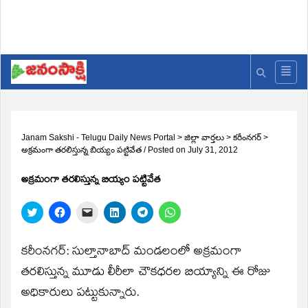
Janam Sakshi - Telugu Daily News Portal
>
జిల్లా వార్తలు
>
కరీంనగర్
>
అక్రమంగా తరలిస్తున్న బియ్యం పట్టివేత
/
Posted on
July 31, 2012
అక్రమంగా తరలిస్తున్న బియ్యం పట్టివేత
Click
Click
Click
Click
Click
Click
to
to
to
to
to
to
share
share
email
share
share
share
on
on
a
on
on
on
Twitter
Facebook
link
LinkedIn
Telegram
WhatsApp
కరీంనగర్‌: సుల్తానాబాద్‌ మండలంలో అక్రమంగా
(Opens
(Opens
to
(Opens
(Opens
(Opens
in
in
a
in
in
in
తరలిస్తున్న మూడు లీరీలా చౌకధరల బియ్యాన్ని ఈ రోజు
new
new
friend
new
new
new
window)
window)
(Opens
window)
window)
window)
అధికారులు పట్టుకున్నారు.
in
new