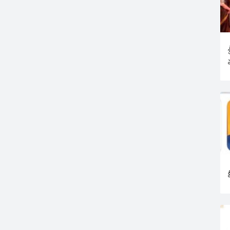
ిషమంగా ఉంది.
ిషాలోని
జిల్లాకు చెందిన అజయ్‌
వలికి…