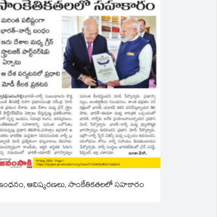
ఇంధనం, ఆవిష్కరణలు, సాంకేతికతలలో సహకారం