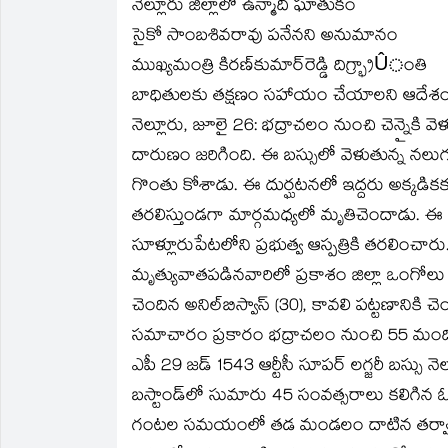
నెల్లూరు జిల్లాలో ఉన్మాది ఘాతుకం
new
new
friend
new
new
new
window)
window)
(Opens
window)
window)
window)
in
సైకో సాంబశివరావు పనేనని అనుమానం
new
window)
ముఖ్యమంత్రి కిరణ్‌కుమార్‌రెడ్డి దిగ్భ్రాÛంతి
బాధితులకు తక్షణం సహాయం చేయాలని ఆదేశ
నెల్లూరు, జూలై 26: భద్రాచలం నుంచి చెన్నైకి వ
దారుణం జరిగింది. ఈ బస్సులో వెళుతున్న నలుగురి వ
గొంతు కోశాడు. ఈ దుర్ఘటనలో ఇద్దరు అక్కడికక
తరలిస్తుండగా మార్గమధ్యలో మృతిచెందాడు. ఈ స
సూళ్లూరుపేటలోని ప్రభుత్వ ఆస్పత్రికి తరలించారు.
మృత్యువాతపడినవారిలో ప్రకాశం జిల్లా ఒంగోలు పట్ట
చెందిన అనిల్‌బిస్వాస్‌ (30), కావలి పట్టణానికి
సమాచారం ప్రకారం భద్రాచలం నుంచి 55 మంద
ఎపీ 29 జడ్‌ 1543 ఆర్టీసీ సూపర్‌ లగ్జరీ బస్సు న
బస్టాండ్‌లో సుమారు 45 సంవత్సరాలు కలిగిన ఓ వ్యక
గంటల సమయంలో తడ మండలం దాటిన తర్వాత బస్స