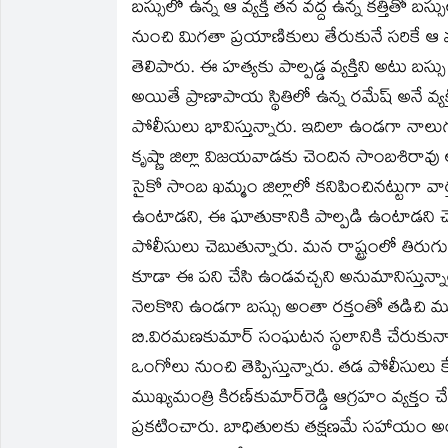
బస్సులో ఉన్న ఆ వ్యక్తి తన వద్ద ఉన్న కత్తితో
నుంచి మిగతా ప్రయాణికులు తేరుకునే సరికే ఆ వ్యక్త
తెలిపారు. ఈ హత్యకు పాల్పడ్డ వ్యక్తిని అటు బస్స
అయితే ప్రాణాపాయ స్థితిలో ఉన్న రమేష్‌ అనే వ్య
పోలీసులు భావిస్తున్నారు. ఇదిలా ఉండగా నాలుగ
కృష్ణా జిల్లా విజయవాడకు చెందిన సాంబశిరావు అ
సైకో సాంబ ఖమ్మం జిల్లాలో కనిపించినట్టుగా వార
ఉంటాడని, ఈ ఘాతుకానికి పాల్పడి ఉంటాడని చె
పోలీసులు చెబుతున్నారు. మన రాష్ట్రంలో తిర
కూడా ఈ పని చేసి ఉండవచ్చని అనుమానిస్తున్నా
నెలకొని ఉండగా బస్సు అంతా రక్తంతో తడిచి ముద్ద
బి.విరమణకుమార్‌ సంఘటన స్థలానికి చేరుకున్నా
ఒంగోలు నుంచి తెప్పిస్తున్నారు. తడ పోలీసులు 
ముఖ్యమంత్రి కిరణ్‌కుమార్‌రెడ్డి ఆగ్రహం వ్యక
ప్రకటించారు. బాధితులకు తక్షణమే సహాయం అందిం