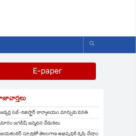
ాజావార్తలు
జడ్చర్ల సబ్-రిజిస్ట్రార్ కార్యాలయం మార్పుకు వినతి
మారం జగదీష్ జన్మదిన వేడుకలు
జయశంకర్ స్ఫూర్తితో తెలంగాణ అభివృద్ధికి కృషి చేద్దాం