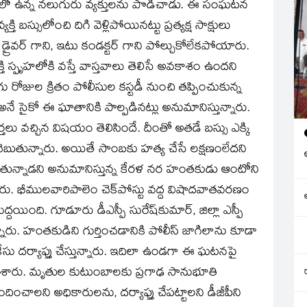
 బస్సులో ఉన్న నలుగురు వ్యక్తులను పొడిచాడు. ఈ సంఘటన
ి బస్సులోంచి దిగి వెళ్లిపోయినట్టు ప్రత్యక్ష సాక్షులు
ు డ్రైవర్‌ గాని, ఇటు కండక్టర్‌ గాని పోల్చుకోలేకపోయారు.
క్తి స్పృహలోకి వస్తే వాస్తవాలు తెలిసే అవకాశం ఉందని
ు రోజుల క్రితం పోలీసుల కస్టడీ నుంచి తప్పించుకున్న
నే సైకో ఈ ఘాతానికి పాల్పడినట్లు అనుమానిస్తున్నారు.
్తలు వచ్చిన విషయం తెలిసిందే. దీంతో అతడే బస్సు ఎక్కి
బుతున్నారు. అయితే సాంబకు హత్య చేసే లక్షణంలేదని
ుగుతున్నాడని అనుమానిస్తున్న కేరళ నర హంతకుడు ఆంటోని
రు. భీములవారిపాలెం చెక్‌పోస్టు వద్ద విషాదవాతవరణం
యింది. గూడూరు డీఎస్పీ సురేష్‌కుమార్‌, జిల్లా ఎస్పీ
రు. హంతకుడిని గుర్తించడానికి పోలీస్‌ జాగిలాను కూడా
కేసు దర్యాప్తు చేస్తున్నారు. ఇదిలా ఉండగా ఈ ఘటనపై
్తం చేశారు. మృతుల కుటుంబాలకు ప్రగాఢ సానుభూతి
చాలని అధికారులను, దర్యాప్తు చేపట్టాలని డీజీపీని