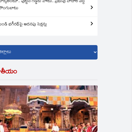
బొక్కతింటూ.. పుట్టిన గడ్డకు పోటు.. ప్రభువు పాదాల వద్ద
లొంగుబాటు
బండి భగీరథ్‌పై అదనపు సెక్షన్లు
ాతీయం