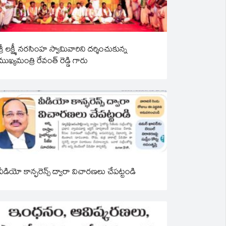
శ్రీ లక్ష్మీ నరసింహ స్వామివారిని దర్శించుకున్న
ముఖ్యమంత్రి రేవంత్ రెడ్డి గారు
వీడియో కాన్ఫరెన్స్ ద్వారా విచారణలు చేపట్టండి