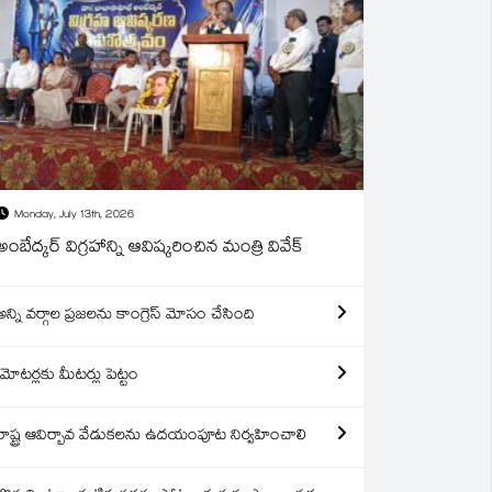
Monday, July 13th, 2026
అంబేద్కర్ విగ్రహాన్ని ఆవిష్కరించిన మంత్రి వివేక్
అన్ని వర్గాల ప్రజలను కాంగ్రెస్ మోసం చేసింది
మోటర్లకు మీటర్లు పెట్టం
రాష్ట్ర ఆవిర్బావ వేడుకలను ఉదయంపూట నిర్వహించాలి