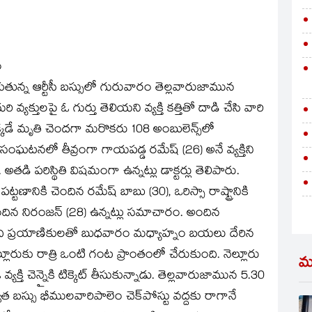
ం
ెళుతున్న ఆర్టీసీ బస్సులో గురువారం తెల్లవారుజామున
్యక్తులపై ఓ గుర్తు తెలియని వ్యక్తి కత్తితో దాడి చేసి వారి
్కడే మృతి చెందగా మరొకరు 108 అంబులెన్స్‌లో
ంఘటనలో తీవ్రంగా గాయపడ్డ రమేష్‌ (26) అనే వ్యక్తిని
 అతడి పరిస్థితి విషమంగా ఉన్నట్లు డాక్టర్లు తెలిపారు.
ణానికి చెందిన రమేష్‌ బాబు (30), ఒరిస్సా రాష్ట్రానికి
 చెందిన నిరంజన్‌ (28) ఉన్నట్లు సమాచారం. అందిన
ి ప్రయాణికులతో బుధవారం మధ్యాహ్నం బయలు దేరిన
ెల్లూరుకు రాత్రి ఒంటి గంట ప్రాంతంలో చేరుకుంది. నెల్లూరు
మ
్తి చెన్నైకి టిక్కెట్‌ తీసుకున్నాడు. తెల్లవారుజామున 5.30
ు భీములవారిపాలెం చెక్‌పోస్టు వద్దకు రాగానే