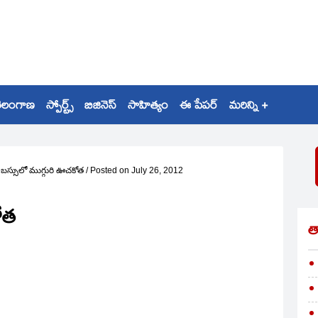
ెలంగాణ
స్పోర్ట్స్
బిజినెస్
సాహిత్యం
ఈ పేపర్
మరిన్ని +
సీ బస్సులో ముగ్గురి ఊచకోత
/
Posted on
July 26, 2012
కోత
త