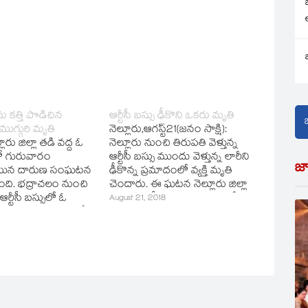
 కత్తి పొడిచిన
ఆర్టీసీ బస్సు ఢీకొని ఒకరు మృతి
ుగ్గురి మృతి
నెల్లూరు,ఆగస్ట్‌21(జ‌నం సాక్షి):
లూరు జిల్లా తడి వద్ద ఓ
నెల్లూరు నుంచి తిరుపతి వెళ్తున్న
ులో గురువారం
ఆర్టీసీ బస్సు ముందు వెళ్తున్న లారీని
జ
జామున దారుణ సంఘటన
ఢీకొన్న ప్రమాదంలో వ్యక్తి మృతి
ది. భద్రాచలం నుంచి
చెందారు. ఈ ఘటన నెల్లూరు జిల్లా
న ఆర్టీసీ బస్సులో ఓ
నాయుడుపేట మండల పరిధిలోని
August 21, 2018
రయాణికులను కత్తితో
అన్నమేడు క్రాసురోడ్డు వద్ద
ింతంగా పొడిచాడు.
మంగళవారం తెల్లవారుజామున
సులో ఓ దుండగుడు
చోటుచేసుకుంది. మరణించిన వ్యక్తి
 కత్తితో
ఆత్మకూరు మండలానికి చెందిన
ితంగా పొడిచాడు. ఈ
వేణుగా గుర్తించారు. ఈ ఘటనలో
్గురు ప్రయాణికులు
ఆర్టీసీ బస్సులో ఉన్న మరో పదిహేను
ే మృతిచెందగా, మరొకరి
మందికి స్వల్ప గాయాలయ్యాయి.