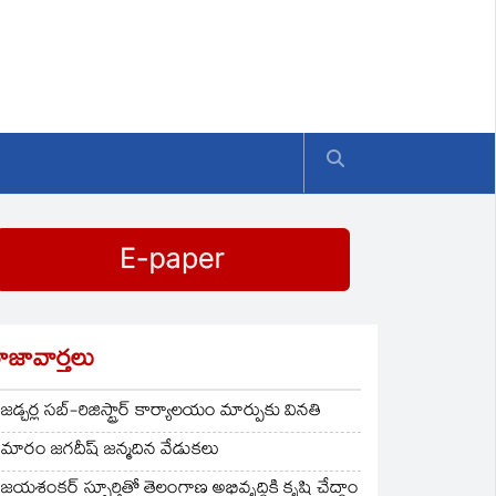
ాజావార్తలు
జడ్చర్ల సబ్-రిజిస్ట్రార్ కార్యాలయం మార్పుకు వినతి
మారం జగదీష్ జన్మదిన వేడుకలు
జయశంకర్ స్ఫూర్తితో తెలంగాణ అభివృద్ధికి కృషి చేద్దాం