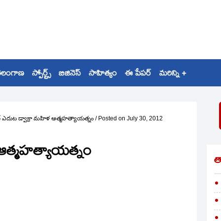
ెలంగాణ
స్పోర్ట్స్
బిజినెస్
సాహిత్యం
ఈ పేపర్
మరిన్ని +
టర్‌ ఎదుట డ్వాక్రా మహిళ ఆత్మహత్యాయత్నం
/
Posted on
July 30, 2012
ళ ఆత్మహత్యాయత్నం
త