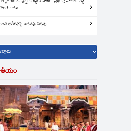
బొక్కతింటూ.. పుట్టిన గడ్డకు పోటు.. ప్రభువు పాదాల వద్ద
లొంగుబాటు
బండి భగీరథ్‌పై అదనపు సెక్షన్లు
ాతీయం