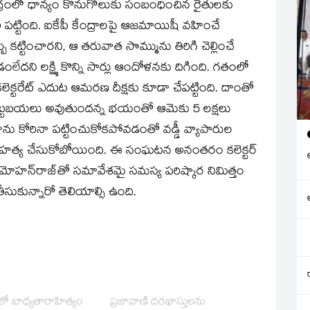
ంద్రంలో ధాన్యం కొనుగోలుకు సంబంధించిన రైతులకు
 పట్టింది. ఐకేపీ కేంద్రాలపై ఆజమాయిషీ వహించే
బు కట్టించారని, ఆ తరువాత సొమ్మును తిరిగి చెల్లించే
లేదని లక్ష్మి కొన్ని సార్లు ఆందోళనకు దిగింది. గతంలో
 కలెక్టరేట్‌ ఎదుట ఆమరణ దీక్షకు కూడా చేపట్టింది. దాంతో
 బట్టబయలు అవుతుందన్న భయంతో ఆమెకు 5 లక్షలు
ా తాను కోరినా పట్టించుకోకపోవడంతో వడ్డీ వ్యాపారుల
నే ఆత్మహత్య చేసుకోబోయింది. ఈ సంఘటన అనంతరం కలెక్టర్‌
ఓ మోహన్‌రాజ్‌తో సమావేశమై సమస్య పరిష్కార నిమిత్తం
ుకున్నారో తెలియాల్సి ఉంది.
లో బాధ్యతారాహిత్యం
ప్రజావాణి దరఖాస్తులను