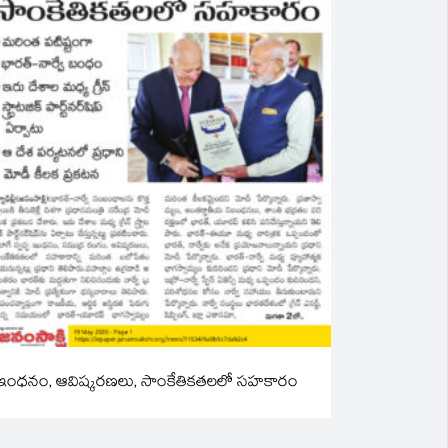
ఇంధనం, ఆవిష్కరణలు, సాంకేతికతలలో సహకారం