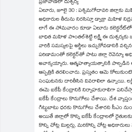
ప్రజావాణిలో దుశ్చర్య
new
new
friend
new
new
new
window)
window)
(Opens
window)
window)
window)
in
ఏలూరు, జూలై 30 : పశ్చిమగోదావరి జిల్లాకు మహిళ
new
window)
అధికారుల తీరును నిరసిస్తూ డ్వాక్రా మహిళ నిద్
లాగే ఈ సోమవారం కూడా ఏలూరు కలెక్టరేట్‌లో జరి
బాధిత మహిళ పొంతల్‌శెట్టి లక్ష్మి ఈ దుశ్చర్యకు
వారికి సమస్యలపై అర్జీలు ఇచ్చుకోవడానికి వచ
పరిణామంతో కలెక్టర్‌తో పాటు జిల్లా రెవెన్యూ 
అవాక్కయ్యారు. ఆత్మహత్యాయత్నానికి పాల్పడిన
ఆస్పత్రికి తరలించారు. ప్రస్తుతం ఆమె కోలుకుంటో
సంఘటనకు దారితీసిన వివరాలిలా ఉన్నాయి. లక్ష్
ఈమె ఐకేపీ కేంద్రానికి నిర్వాహకురాలిగా పనిచేస్
ఐకేపీ కేంద్రాలు కొనుగోలు చేశాయి. దేశ వ్యాప్త
గిట్టుబాటు ధరకు కొనుగోలు చేశారని సీఎం ను
అయితే జిల్లాలో కొన్ని ఐకేపీ కేంద్రాలలో రైత
కొన్ని చోట్ల మిల్లర్లు, మరికొన్ని చోట్ల అధిక