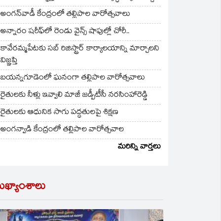
అంగన్‌వాడీ కేంద్రంలో తల్లిపాల వారోత్సవాలు
అన్నారం షరీఫ్‌లో రెండు వైన్స్ షాపుల్లో చోరీ..
కావేరమ్మపేటకు సబ్ రిజిస్ట్రార్ కార్యాలయాన్ని మార్చాలని
విజ్ఞప్తి
బయన్నగూడెంలో ఘనంగా తల్లిపాల వారోత్సవాలు
రైతులకు నీళ్లు ఇవ్వాలి మాజీ జడ్పీటీసీ నరసింహారెడ్డి
రైతులకు ఆధునిక సాగు పద్ధతులపై శిక్షణ
అంగన్వాడి కేంద్రంలో తల్లిపాల వారోత్సవాల
మరిన్ని వార్తలు
ుఖ్యాంశాలు