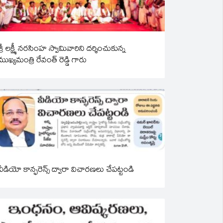
శ్రీ లక్ష్మీ నరసింహ స్వామివారిని దర్శించుకున్న
ముఖ్యమంత్రి రేవంత్ రెడ్డి గారు
వీడియో కాన్ఫరెన్స్ ద్వారా విచారణలు చేపట్టండి