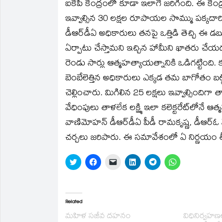
ఐకేపీ కేంద్రంలో కూడా ఇలాగే జరిగింది. ఈ కే
ఇవ్వాల్సిన 30 లక్షల రూపాయల సొమ్ము పక్కదారి
డీఆర్‌డీఏ అధికారులు తనపై ఒత్తిడి తెచ్చి ఈ డబ్
ఏర్పాటు చేస్తామని ఇచ్చిన హామీని ఖాతరు చేయడం
రెండు సార్లు ఆత్మహత్యాయత్నానికి ఒడిగట్టింది.
బెంబేలెత్తిన అధికారులు ఎక్కడ తమ బాగోతం
చెల్లించారు. మిగిలిన 25 లక్షలు ఇవ్వాల్సిందిగ
వేధింపులు తాళలేక లక్ష్మి ఇలా కలెక్టరేట్‌లో
వాణిమోహన్‌ డీఆర్‌డీఏ పీడీ రామకృష్ణ, డీఆర్‌
చర్చలు జరిపారు. ఈ సమావేశంలో ఏ నిర్ణయం తీస
Click
Click
Click
Click
Click
Click
to
to
to
to
to
to
share
share
email
share
share
share
on
on
a
on
on
on
Twitter
Facebook
link
LinkedIn
Telegram
WhatsApp
(Opens
(Opens
to
(Opens
(Opens
(Opens
in
in
a
in
in
in
Related
new
new
friend
new
new
new
window)
window)
(Opens
window)
window)
window)
మహిళ సజీవ దహనం
విధినిర్వహణ
in