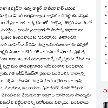
ా కలెక్టర్‌గా ఉన్న డాక్టర్‌ వాణిమోహన్‌ ఎదుటే
రమాత్రలు మింగి ఆత్మహత్యాయత్నానికి ఒడిగట్టింది. ఎప్పటి
గే ప్రజావాణి కార్యక్రమంలో పాల్గొన్న కలెక్టర్‌ సమక్షంలో
 ఒడిగట్టింది. దాంతో ప్రజావాణిలో పాల్గొన్న అధికారులు
్చిన ప్రజలు కలవరపాటుకు గురయ్యారు. ఊహించని
అధికారి మోహన్‌రాజ్‌ సహ జిల్లా అధికారులంతా ఈ చర్యతో
 లక్ష్మిని హుటాహుటిన 108 వాహనంలో ఏలూరు ప్రభుత్వ
ంది. జిల్లా అధికార యంత్రాంగాన్నే నిశ్ఛేష్టులను చేసిన ఈ
మి స్వగ్రామం తాడెపల్లిగూడెం సమీపంలోని పెంటపాడు.
తోంది. గత ఖరీఫ్‌ సీజన్‌లో రైతులు పండించిన ధాన్యాన్ని
ంగా పశ్చిమ గోదావరి జిల్లా మహిళలు రైతుల ధాన్యాన్ని
ంచి మంత్రులు, అధికారులు ప్రచారంతో ఊదరగొట్టారు.
మ
ులకు చెల్లింపులకు చేయకుండా లక్షలాది రూపాయల సొమ్మును
ారులు పక్కదోవ పట్టించారన్న ఆరోపణలు వచ్చాయి. పెంటపాటు