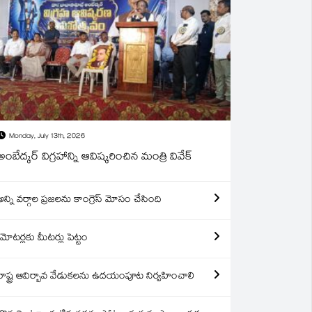
Monday, July 13th, 2026
అంబేద్కర్ విగ్రహాన్ని ఆవిష్కరించిన మంత్రి వివేక్
అన్ని వర్గాల ప్రజలను కాంగ్రెస్ మోసం చేసింది
మోటర్లకు మీటర్లు పెట్టం
రాష్ట్ర ఆవిర్బావ వేడుకలను ఉదయంపూట నిర్వహించాలి