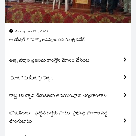
Monday, July 13th, 2026
అంబేద్కర్ విగ్రహాన్ని ఆవిష్కరించిన మంత్రి వివేక్
అన్ని వర్గాల ప్రజలను కాంగ్రెస్ మోసం చేసింది
మోటర్లకు మీటర్లు పెట్టం
రాష్ట్ర ఆవిర్బావ వేడుకలను ఉదయంపూట నిర్వహించాలి
బొక్కతింటూ.. పుట్టిన గడ్డకు పోటు.. ప్రభువు పాదాల వద్ద
లొంగుబాటు