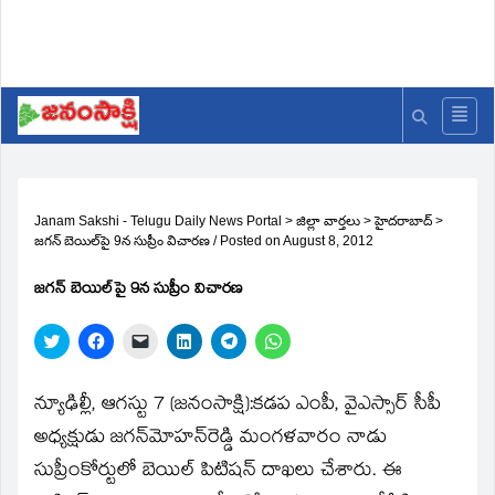
Janam Sakshi - Telugu Daily News Portal
>
జిల్లా వార్తలు
>
హైదరాబాద్
>
జగన్‌ బెయిల్‌పై 9న సుప్రీం విచారణ
/
Posted on
August 8, 2012
జగన్‌ బెయిల్‌పై 9న సుప్రీం విచారణ
Click
Click
Click
Click
Click
Click
to
to
to
to
to
to
share
share
email
share
share
share
on
on
a
on
on
on
Twitter
Facebook
link
LinkedIn
Telegram
WhatsApp
న్యూఢిల్లీ, ఆగస్టు 7 (జనంసాక్షి):కడప ఎంపీ, వైఎస్సార్‌ సీపీ
(Opens
(Opens
to
(Opens
(Opens
(Opens
in
in
a
in
in
in
అధ్యక్షుడు జగన్‌మోహన్‌రెడ్డి మంగళవారం నాడు
new
new
friend
new
new
new
window)
window)
(Opens
window)
window)
window)
సుప్రీంకోర్టులో బెయిల్‌ పిటిషన్‌ దాఖలు చేశారు. ఈ
in
new