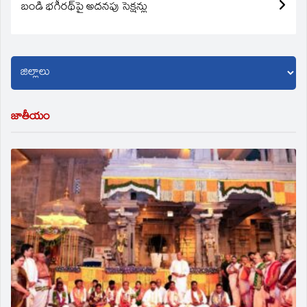
బండి భగీరథ్‌పై అదనపు సెక్షన్లు
జాతీయం