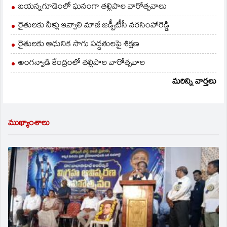
బయన్నగూడెంలో ఘనంగా తల్లిపాల వారోత్సవాలు
రైతులకు నీళ్లు ఇవ్వాలి మాజీ జడ్పీటీసీ నరసింహారెడ్డి
రైతులకు ఆధునిక సాగు పద్ధతులపై శిక్షణ
అంగన్వాడి కేంద్రంలో తల్లిపాల వారోత్సవాల
మరిన్ని వార్తలు
ముఖ్యాంశాలు