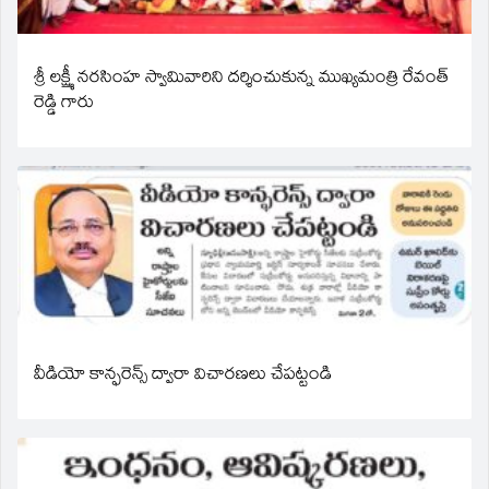
శ్రీ లక్ష్మీ నరసింహ స్వామివారిని దర్శించుకున్న ముఖ్యమంత్రి రేవంత్
రెడ్డి గారు
వీడియో కాన్ఫరెన్స్ ద్వారా విచారణలు చేపట్టండి