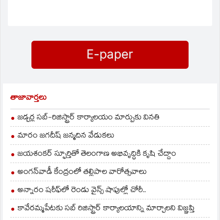
కృష్ణయ్య సుప్రీంకోర్టులో
పిటిషన్‌ దాఖలు చేసిన
విషయం విదితమే.
విభజనపై కేంద్రం ఇంకా
అధికారిక ప్రకటన
చేయనందున పిటిషన్‌
విచారణర్హం కాదని కోర్టు
తెలిపింది. ఆర్టికల్‌-3
ప్రకారం విభజించే
అధికారం కేంద్రానికి లేదని
తాజావార్తలు
కృష్ణయ్య వాదించారు.
రాష్ట్రలను విభజించే
జడ్చర్ల సబ్-రిజిస్ట్రార్ కార్యాలయం మార్పుకు వినతి
అధికారం పార్లమెంట్‌కే
ఉందని కోర్టు
మారం జగదీష్ జన్మదిన వేడుకలు
వ్యాఖ్యానించింది.
జయశంకర్ స్ఫూర్తితో తెలంగాణ అభివృద్ధికి కృషి చేద్దాం
అంగన్‌వాడీ కేంద్రంలో తల్లిపాల వారోత్సవాలు
అన్నారం షరీఫ్‌లో రెండు వైన్స్ షాపుల్లో చోరీ..
కావేరమ్మపేటకు సబ్ రిజిస్ట్రార్ కార్యాలయాన్ని మార్చాలని విజ్ఞప్తి