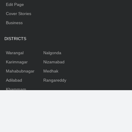
Edit Page
Cover Stories
Business
DISTRICTS
Warangal
Nalgonda
Karimnagar
Nizamabad
Mahabubnagar
Medhak
Adilabad
Rangareddy
Khammam
SOCIAL
Facebook
Youtube