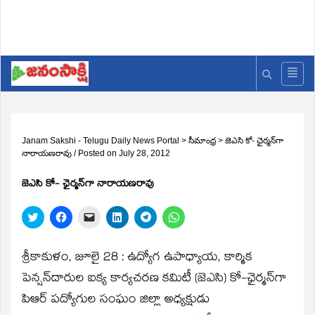
Janam Sakshi - Telugu Daily News Portal
>
సీమాంధ్ర
>
జెఎసి కో- ఛైర్మన్‌గా
నారాయణరావు
/
Posted on
July 28, 2012
జెఎసి కో- ఛైర్మన్‌గా నారాయణరావు
Click
Click
Click
Click
Click
Click
to
to
to
to
to
to
share
share
email
share
share
share
on
on
a
on
on
on
Twitter
Facebook
link
LinkedIn
Telegram
WhatsApp
శ్రీకాకుళం, జూలై 28 : ఉద్యోగ ఉపాధ్యాయ, కార్మిక
(Opens
(Opens
to
(Opens
(Opens
(Opens
in
in
a
in
in
in
పెన్షన్‌దారుల ఐక్య కార్యచరణ కమిటీ (జెఎసి) కో-ఛైర్మన్‌గా
new
new
friend
new
new
new
window)
window)
(Opens
window)
window)
window)
పిఆర్‌ పద్యోగుల సంఘం జిల్లా అధ్యక్షుడు
in
new