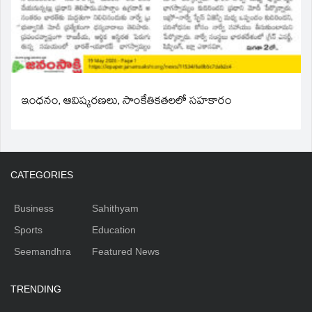
ఇంధనం, ఆవిష్కరణలు, సాంకేతికతలలో సహకారం
CATEGORIES
Business
Sahithyam
Sports
Education
Seemandhra
Featured News
TRENDING