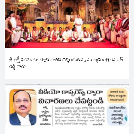
శ్రీ లక్ష్మీ నరసింహ స్వామివారిని దర్శించుకున్న ముఖ్యమంత్రి రేవంత్
రెడ్డి గారు