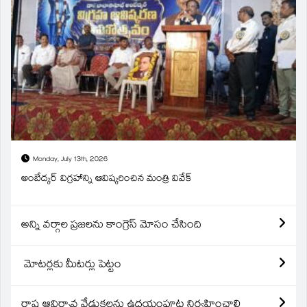
Monday, July 13th, 2026
అంబేద్కర్ విగ్రహాన్ని ఆవిష్కరించిన మంత్రి వివేక్
అన్ని వర్గాల ప్రజలను కాంగ్రెస్ మోసం చేసింది
మోటర్లకు మీటర్లు పెట్టం
రాష్ట్ర ఆవిర్బావ వేడుకలను ఉదయంపూట నిర్వహించాలి