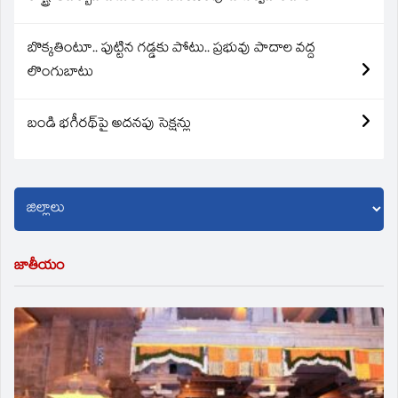
బొక్కతింటూ.. పుట్టిన గడ్డకు పోటు.. ప్రభువు పాదాల వద్ద
లొంగుబాటు
బండి భగీరథ్‌పై అదనపు సెక్షన్లు
జాతీయం