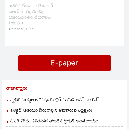
ఆవరణలో తెలంగాణ
*30వ తేదిన జరిగే అలయ్
మున్నూరు కాపుసంఘం
బలయ్ కార్యక్రమాన్ని
ఆధ్వర్యంలో పెద్ద ఎత్తున
విజయవంతం చేయాలని
మున్నూరుకాపుల ఆత్మీయ
పిలుపు*
సమ్మేళన సభ
October 8, 2022
నిర్వహించనున్నట్లు ఆహ్వాన
కమిటీ చైర్మన్‌ వద్దిరాజు
రవిచంద్ర వెల్లడిరచారు.
ఆరోజు ఆర్టీసీ ఛైర్మన్‌గా
నియమితులైన బాజిరెడ్డి
గోవర్దన్‌కు సన్మానం
చేస్తామని అన్నారు.
హుజరాబాద్‌ లోని సిటీ
సెంటర్‌ ఫంక్షన్‌ హాల్‌ లో
ఏర్పాటు చేసిన విలేకర్ల…
తాజావార్తలు
స్థానిక సంస్థల అదనపు కలెక్టర్ మధుసూదన్ నాయక్
కలెక్టర్ ఆశయం నీరుగార్చిన అధికారుల నిర్లక్ష్యం!
దీపక్ చౌదరి చొరవతో తొలగిన ట్రాఫిక్‌ అంతరాయం