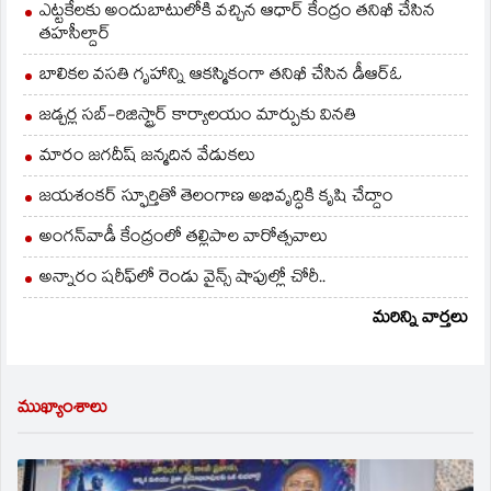
ఎట్టకేలకు అందుబాటులోకి వచ్చిన ఆధార్ కేంద్రం తనిఖీ చేసిన
తహసీల్దార్
బాలికల వసతి గృహాన్ని ఆకస్మికంగా తనిఖీ చేసిన డీఆర్ఓ
జడ్చర్ల సబ్-రిజిస్ట్రార్ కార్యాలయం మార్పుకు వినతి
మారం జగదీష్ జన్మదిన వేడుకలు
జయశంకర్ స్ఫూర్తితో తెలంగాణ అభివృద్ధికి కృషి చేద్దాం
అంగన్‌వాడీ కేంద్రంలో తల్లిపాల వారోత్సవాలు
అన్నారం షరీఫ్‌లో రెండు వైన్స్ షాపుల్లో చోరీ..
మరిన్ని వార్తలు
ముఖ్యాంశాలు