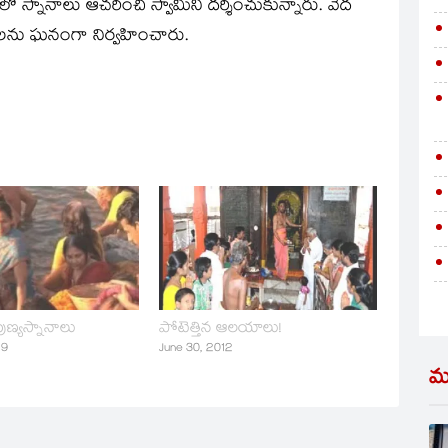
ిలో స్నానాలు ఆచరించి స్వామిని దర్శించుకున్నారు. వేద
ాలను ఘనంగా నిర్వహించారు.
ుణ్యస్నానాలు
పోటెత్తిన ఆలయాలు!
19
June 30, 2012
మ