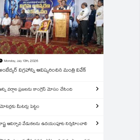
Monday, July 13th, 2026
అంబేద్కర్ విగ్రహాన్ని ఆవిష్కరించిన మంత్రి వివేక్
అన్ని వర్గాల ప్రజలను కాంగ్రెస్ మోసం చేసింది
మోటర్లకు మీటర్లు పెట్టం
రాష్ట్ర ఆవిర్బావ వేడుకలను ఉదయంపూట నిర్వహించాలి