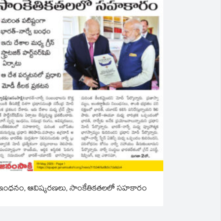
ఇంధనం, ఆవిష్కరణలు, సాంకేతికతలలో సహకారం