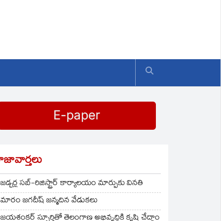
ాజావార్తలు
జడ్చర్ల సబ్-రిజిస్ట్రార్ కార్యాలయం మార్పుకు వినతి
మారం జగదీష్ జన్మదిన వేడుకలు
జయశంకర్ స్ఫూర్తితో తెలంగాణ అభివృద్ధికి కృషి చేద్దాం