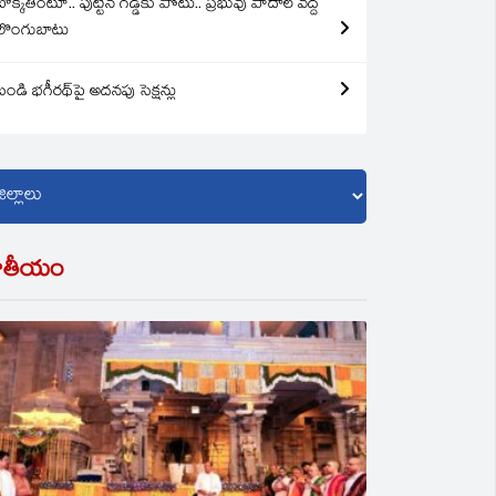
బొక్కతింటూ.. పుట్టిన గడ్డకు పోటు.. ప్రభువు పాదాల వద్ద
లొంగుబాటు
బండి భగీరథ్‌పై అదనపు సెక్షన్లు
ాతీయం