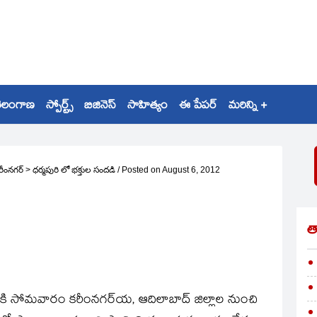
ెలంగాణ
స్పోర్ట్స్
బిజినెస్
సాహిత్యం
ఈ పేపర్
మరిన్ని +
రీంనగర్
>
ధర్మపురి లో భక్తుల సందడి
/
Posted on
August 6, 2012
త
ానికి సోమవారం కరీంనగర్‌య, ఆదిలాబాద్‌ జిల్లాల నుంచి