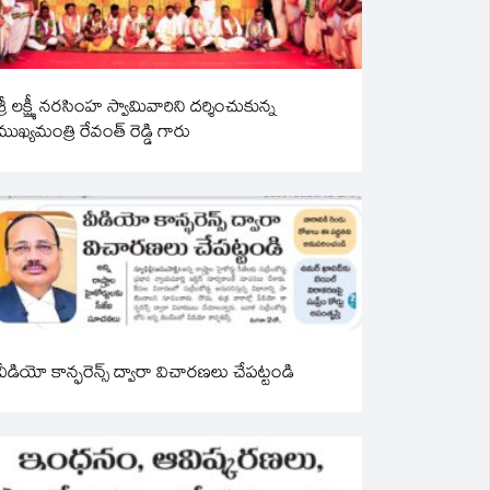
శ్రీ లక్ష్మీ నరసింహ స్వామివారిని దర్శించుకున్న
ముఖ్యమంత్రి రేవంత్ రెడ్డి గారు
వీడియో కాన్ఫరెన్స్ ద్వారా విచారణలు చేపట్టండి