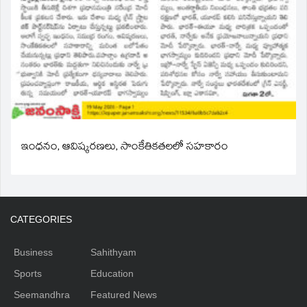
ఇంధనం, ఆవిష్కరణలు, సాంకేతికతలలో సహకారం
CATEGORIES
Business
Sahithyam
Sports
Education
Seemandhra
Featured News