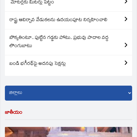
మోటర్లకు మీటర్లు పెట్టం
రాష్ట్ర ఆవిర్బావ వేడుకలను ఉదయంపూట నిర్వహించాలి
బొక్కతింటూ.. పుట్టిన గడ్డకు పోటు.. ప్రభువు పాదాల వద్ద
లొంగుబాటు
బండి భగీరథ్‌పై అదనపు సెక్షన్లు
జాతీయం