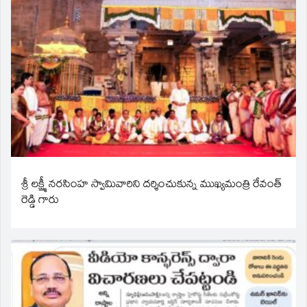
శ్రీ లక్ష్మీ నరసింహ స్వామివారిని దర్శించుకున్న ముఖ్యమంత్రి రేవంత్
రెడ్డి గారు