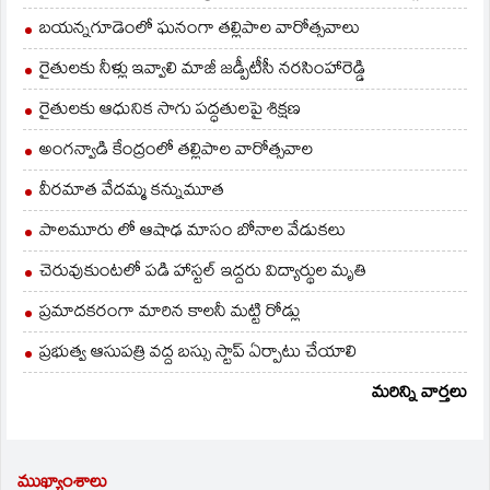
ఉన్న సుధాకర్‌ను
శ్రీకాకుళం టాస్క్‌ఫోర్స్‌కు,
బయన్నగూడెంలో ఘనంగా తల్లిపాల వారోత్సవాలు
…
రైతులకు నీళ్లు ఇవ్వాలి మాజీ జడ్పీటీసీ నరసింహారెడ్డి
రైతులకు ఆధునిక సాగు పద్ధతులపై శిక్షణ
అంగన్వాడి కేంద్రంలో తల్లిపాల వారోత్సవాల
వీరమాత వేదమ్మ కన్నుమూత
పాలమూరు లో ఆషాఢ మాసం బోనాల వేడుకలు
చెరువుకుంటలో పడి హాస్టల్ ఇద్దరు విద్యార్థుల మృతి
ప్రమాదకరంగా మారిన కాలనీ మట్టి రోడ్లు
ప్రభుత్వ ఆసుపత్రి వద్ద బస్సు స్టాప్ ఏర్పాటు చేయాలి
మరిన్ని వార్తలు
ముఖ్యాంశాలు