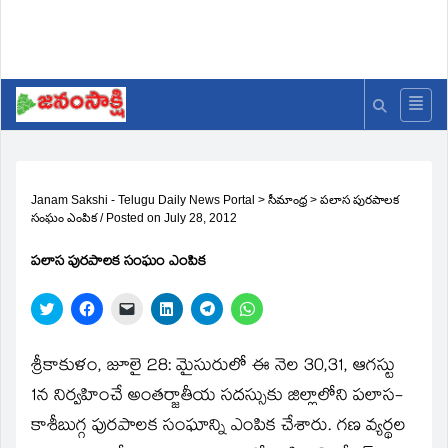
Janam Sakshi - Telugu Daily News Portal
>
సీమాంధ్ర
>
పలాస పురపాలక
సంఘం ఎంపిక
/
Posted on
July 28, 2012
పలాస పురపాలక సంఘం ఎంపిక
Click
Click
Click
Click
Click
Click
to
to
to
to
to
to
share
share
email
share
share
share
on
on
a
on
on
on
Twitter
Facebook
link
LinkedIn
Telegram
WhatsApp
శ్రీకాకుళం, జూలై 28: మైసురులో ఈ నెల 30,31, ఆగస్టు
(Opens
(Opens
to
(Opens
(Opens
(Opens
in
in
a
in
in
in
1న నిర్వహించే అంతర్జాతీయ సదస్సుకు జిల్లాలోని పలాస-
new
new
friend
new
new
new
window)
window)
(Opens
window)
window)
window)
కాశీబుగ్గ పురపాలక సంఘాన్ని ఎంపిక చేశారు. గణ వ్యర్థల
in
new