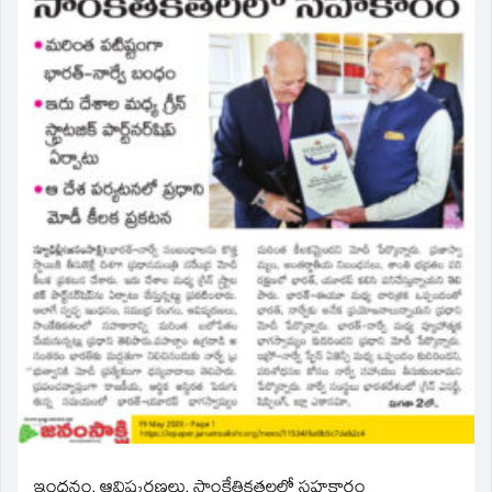
ఇంధనం, ఆవిష్కరణలు, సాంకేతికతలలో సహకారం