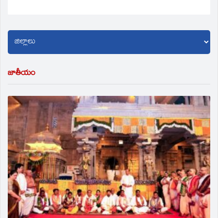
జాతీయం