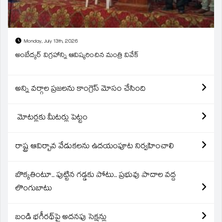
Monday, July 13th, 2026
అంబేద్కర్ విగ్రహాన్ని ఆవిష్కరించిన మంత్రి వివేక్
అన్ని వర్గాల ప్రజలను కాంగ్రెస్ మోసం చేసింది
మోటర్లకు మీటర్లు పెట్టం
రాష్ట్ర ఆవిర్బావ వేడుకలను ఉదయంపూట నిర్వహించాలి
బొక్కతింటూ.. పుట్టిన గడ్డకు పోటు.. ప్రభువు పాదాల వద్ద
లొంగుబాటు
బండి భగీరథ్‌పై అదనపు సెక్షన్లు