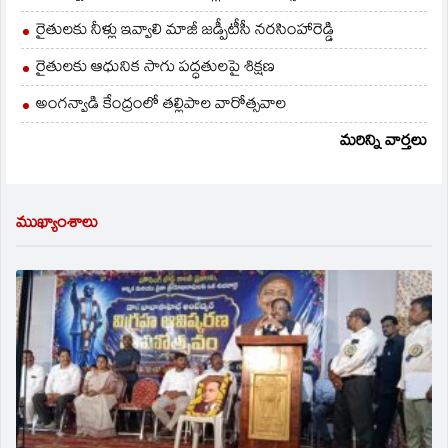
రైతులకు నీళ్లు ఇవ్వాలి మాజీ జడ్పీటీసీ నరసింహారెడ్డి
రైతులకు ఆధునిక సాగు పద్ధతులపై శిక్షణ
అంగన్వాడి కేంద్రంలో తల్లిపాల వారోత్సవాల
మరిన్ని వార్తలు
ముఖ్యాంశాలు