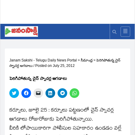
Janam Sakshi - Telugu Daily News Portal
>
సీమాంధ్ర
>
పెరిగిపోతున్న చైన్‌
స్నాచర్ల ఆగడాలు
/
Posted on
July 25, 2012
పెరిగిపోతున్న చైన్‌ స్నాచర్ల ఆగడాలు
Click
Click
Click
Click
Click
Click
to
to
to
to
to
to
share
share
email
share
share
share
on
on
a
on
on
on
Twitter
Facebook
link
LinkedIn
Telegram
WhatsApp
కర్నూలు, జూలై 25 : కర్నూలు పట్టణంలో చైన్‌ స్నాచర్ల
(Opens
(Opens
to
(Opens
(Opens
(Opens
in
in
a
in
in
in
ఆగడాలు రోజురోజుకు పెరిగిపోతున్నాయి.
new
new
friend
new
new
new
window)
window)
(Opens
window)
window)
window)
వీరికి లోపాయికారిగా పోలీసుల సహకారం ఉండడం వల్లే
in
new