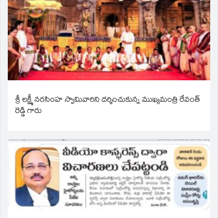
శ్రీ లక్ష్మీ నరసింహ స్వామివారిని దర్శించుకున్న ముఖ్యమంత్రి రేవంత్
రెడ్డి గారు