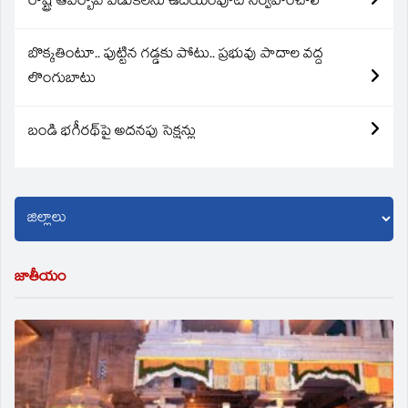
రాష్ట్ర ఆవిర్బావ వేడుకలను ఉదయంపూట నిర్వహించాలి
బొక్కతింటూ.. పుట్టిన గడ్డకు పోటు.. ప్రభువు పాదాల వద్ద
లొంగుబాటు
బండి భగీరథ్‌పై అదనపు సెక్షన్లు
జాతీయం