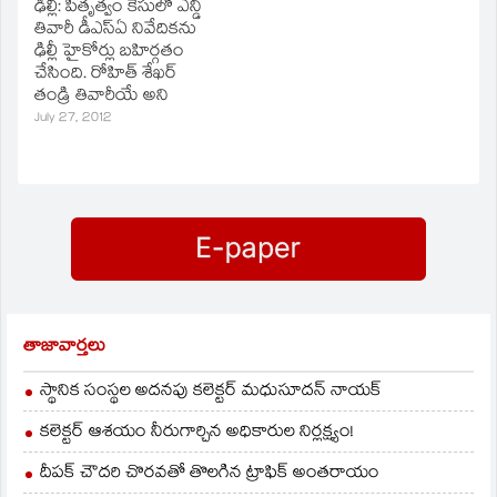
ఢిల్లీ: పితృత్వం కేసులో ఎన్డీ
పిటిషన్‌ దాఖలు చేయడం..
తివారీ డీఎస్‌ఏ నివేదికను
సుదీర్ఘకాలం విచారణ
ఢిల్లీ హైకోర్లు బహిర్గతం
కొనసాగడం తెలిసిందే.
చేసింది. రోహిత్‌ శేఖర్‌
శుక్రవారంనాడు తుది తీర్పు
తండ్రి తివారీయే అని
వెలువడింది. తీర్పు
నిర్థారణ కావడం
July 27, 2012
వెలువడిన వెంటనే రోహిత్‌
సంతోషంగా ఉందని
శేఖర్‌, అతని తల్లి ఉజ్వలా
రోహిత్‌ శేఖర్‌ అన్నారు. ఎన్డీ
శర్మ ఆనందం వ్యక్తం
తివారీ తన తండ్రి అని
చేశారు. ఇదిలా ఉండగా…
2008లో రోహిత్‌ కేసు
పెట్టారు.
తాజావార్తలు
స్థానిక సంస్థల అదనపు కలెక్టర్ మధుసూదన్ నాయక్
కలెక్టర్ ఆశయం నీరుగార్చిన అధికారుల నిర్లక్ష్యం!
దీపక్ చౌదరి చొరవతో తొలగిన ట్రాఫిక్‌ అంతరాయం