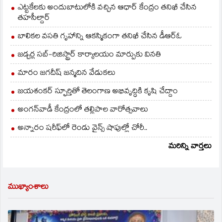
ఎట్టకేలకు అందుబాటులోకి వచ్చిన ఆధార్ కేంద్రం తనిఖీ చేసిన
తహసీల్దార్
బాలికల వసతి గృహాన్ని ఆకస్మికంగా తనిఖీ చేసిన డీఆర్ఓ
జడ్చర్ల సబ్-రిజిస్ట్రార్ కార్యాలయం మార్పుకు వినతి
మారం జగదీష్ జన్మదిన వేడుకలు
జయశంకర్ స్ఫూర్తితో తెలంగాణ అభివృద్ధికి కృషి చేద్దాం
అంగన్‌వాడీ కేంద్రంలో తల్లిపాల వారోత్సవాలు
అన్నారం షరీఫ్‌లో రెండు వైన్స్ షాపుల్లో చోరీ..
మరిన్ని వార్తలు
ముఖ్యాంశాలు