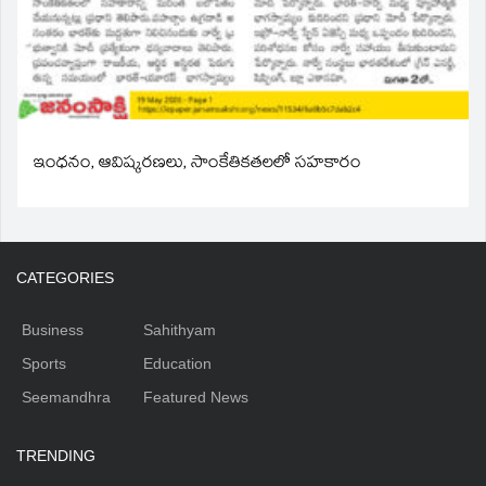
ఇంధనం, ఆవిష్కరణలు, సాంకేతికతలలో సహకారం
CATEGORIES
Business
Sahithyam
Sports
Education
Seemandhra
Featured News
TRENDING