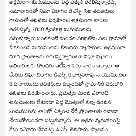
window)
అక్రమంగా మినుములను పెద్ద ఎత్తున తరలిస్తున్నారన్న
సమాచారంతో నిఘా విభాగం డిఎస్పీ, సిఐ తదితరులు
గ్రామంలో తనిఖీలు నిర్వహించి అక్రమంగా లారీలు
తరలిస్తున్న 78.10 క్వింటాళ్ల మినుములను
పట్టుకున్నారు.సంతకవిటి మండల పరిధిలోని పలు గ్రామాల్లో
సేకరించిన మినుములను కొందరు వ్యాపారులు అక్రమంగా
దూర ప్రాంతాలకు తరలిస్తున్నారంటూ నిఘా విభాగం
అధికారులకు కొందరు ఇటీవల సమాచారం ఇచ్చారు. ఆ
మేరకు నిఘా విభాగం డిఎస్పీ కె.భార్గవరావు నాయుడు, సిఐ
కె.పి.నాయుడు తదితరులు సిబ్బందితో గ్రామానికి చేరుకొని
తనిఖీలు నిర్వహించారు. ప్రభుత్వం నుంచి ఎలాంటి
అనుమతులు లేకుండా పెద్ద మొత్తంలో నిల్వ ఉంచిన
మినుములను లారీలో ఎక్కించి వేరే ప్రాంతాలకు రవాణా
చేయబోతుండగా పట్టుకున్నారు. ఈ అక్రమ వ్యవహారంపై
కేసు నమోదు చేసినట్లు డిఎస్పీ తెలిపారు. స్వాధినం