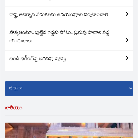
రాష్ట్ర ఆవిర్బావ వేడుకలను ఉదయంపూట నిర్వహించాలి
బొక్కతింటూ.. పుట్టిన గడ్డకు పోటు.. ప్రభువు పాదాల వద్ద
లొంగుబాటు
బండి భగీరథ్‌పై అదనపు సెక్షన్లు
జాతీయం