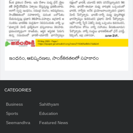
ఇంధనం, ఆవిష్కరణలు, సాంకేతికతలలో సహకారం
CATEGORIES
Business
Sahithyam
Sports
Education
Seemandhra
Featured News