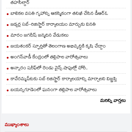
తహసీల్దార్
బాలికల వసతి గృహాన్ని ఆకస్మికంగా తనిఖీ చేసిన డీఆర్ఓ
జడ్చర్ల సబ్-రిజిస్ట్రార్ కార్యాలయం మార్పుకు వినతి
మారం జగదీష్ జన్మదిన వేడుకలు
జయశంకర్ స్ఫూర్తితో తెలంగాణ అభివృద్ధికి కృషి చేద్దాం
అంగన్‌వాడీ కేంద్రంలో తల్లిపాల వారోత్సవాలు
అన్నారం షరీఫ్‌లో రెండు వైన్స్ షాపుల్లో చోరీ..
కావేరమ్మపేటకు సబ్ రిజిస్ట్రార్ కార్యాలయాన్ని మార్చాలని విజ్ఞప్తి
బయన్నగూడెంలో ఘనంగా తల్లిపాల వారోత్సవాలు
మరిన్ని వార్తలు
ముఖ్యాంశాలు