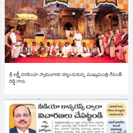
శ్రీ లక్ష్మీ నరసింహ స్వామివారిని దర్శించుకున్న ముఖ్యమంత్రి రేవంత్
రెడ్డి గారు