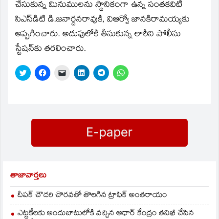
చేసుకున్న మినుములను స్థానికంగా ఉన్న సంతకవిటి
సిఎస్‌డిటి డి.జనార్దనరావుకి, విఆర్వో జానకిరామయ్యకు
అప్పగించారు. అదుపులోకి తీసుకున్న లారీని పోలీసు
స్టేషన్‌కు తరలించారు.
Click
Click
Click
Click
Click
Click
to
to
to
to
to
to
share
share
email
share
share
share
on
on
a
on
on
on
Twitter
Facebook
link
LinkedIn
Telegram
WhatsApp
(Opens
(Opens
to
(Opens
(Opens
(Opens
in
in
a
in
in
in
new
new
friend
new
new
new
window)
window)
(Opens
window)
window)
window)
in
new
window)
తాజావార్తలు
దీపక్ చౌదరి చొరవతో తొలగిన ట్రాఫిక్‌ అంతరాయం
ఎట్టకేలకు అందుబాటులోకి వచ్చిన ఆధార్ కేంద్రం తనిఖీ చేసిన