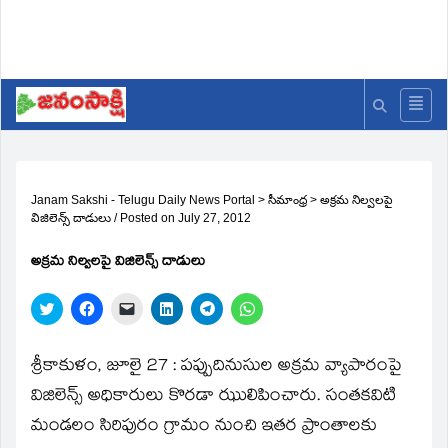
Janam Sakshi - Telugu Daily News Portal
>
సీమాంధ్ర
>
అక్రమ నిల్వలపై
విజిలెన్స్‌ దాడులు
/
Posted on
July 27, 2012
అక్రమ నిల్వలపై విజిలెన్స్‌ దాడులు
Click
Click
Click
Click
Click
Click
to
to
to
to
to
to
share
share
email
share
share
share
on
on
a
on
on
on
Twitter
Facebook
link
LinkedIn
Telegram
WhatsApp
శ్రీకాకుళం, జూలై 27 : పప్పుదినుసుల అక్రమ వ్యాపారంపై
(Opens
(Opens
to
(Opens
(Opens
(Opens
in
in
a
in
in
in
విజిలెన్స్‌ అధికారులు కొరడా ఝులిపించారు. సంతకవిటి
new
new
friend
new
new
new
window)
window)
(Opens
window)
window)
window)
మండలం సిరిపురం గ్రామం నుంచి ఇతర ప్రాంతాలకు
in
new