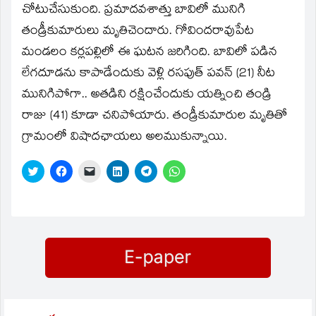
చోటుచేసుకుంది. ప్రమాదవశాత్తు బావిలో మునిగి
తండ్రీకుమారులు మృతిచెందారు. గోవిందరావుపేట
మండలం కర్లపల్లిలో ఈ ఘటన జరిగింది. బావిలో పడిన
లేగదూడను కాపాడేందుకు వెళ్లి రసపుత్ పవన్ (21) నీట
మునిగిపోగా.. అతడిని రక్షించేందుకు యత్నించి తండ్రి
రాజు (41) కూడా చనిపోయారు. తండ్రీకుమారుల మృతితో
గ్రామంలో విషాదఛాయలు అలముకున్నాయి.
Click
Click
Click
Click
Click
Click
to
to
to
to
to
to
share
share
email
share
share
share
on
on
a
on
on
on
Twitter
Facebook
link
LinkedIn
Telegram
WhatsApp
(Opens
(Opens
to
(Opens
(Opens
(Opens
in
in
a
in
in
in
new
new
friend
new
new
new
window)
window)
(Opens
window)
window)
window)
in
new
window)