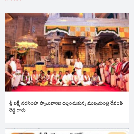
శ్రీ లక్ష్మీ నరసింహ స్వామివారిని దర్శించుకున్న ముఖ్యమంత్రి రేవంత్
రెడ్డి గారు