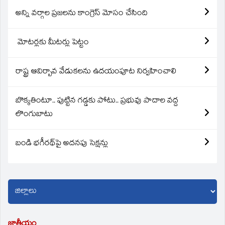
అన్ని వర్గాల ప్రజలను కాంగ్రెస్ మోసం చేసింది
మోటర్లకు మీటర్లు పెట్టం
రాష్ట్ర ఆవిర్బావ వేడుకలను ఉదయంపూట నిర్వహించాలి
బొక్కతింటూ.. పుట్టిన గడ్డకు పోటు.. ప్రభువు పాదాల వద్ద
లొంగుబాటు
బండి భగీరథ్‌పై అదనపు సెక్షన్లు
జాతీయం