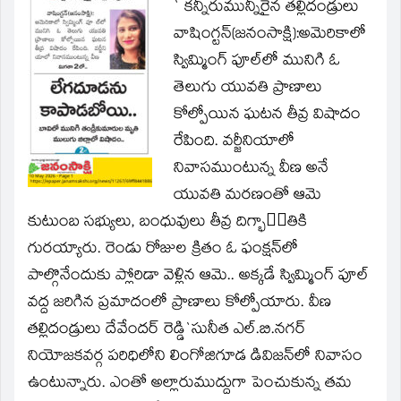
window)
` కన్నీరుమున్నీరైన తల్లిదండ్రులు
వాషింగ్టన్(జనంసాక్షి):అమెరికాలో
స్విమ్మింగ్ పూల్‌లో మునిగి ఓ
తెలుగు యువతి ప్రాణాలు
కోల్పోయిన ఘటన తీవ్ర విషాదం
రేపింది. వర్జీనియాలో
నివాసముంటున్న వీణ అనే
యువతి మరణంతో ఆమె
కుటుంబ సభ్యులు, బంధువులు తీవ్ర దిగ్భాంతికి
గురయ్యారు. రెండు రోజుల క్రితం ఓ ఫంక్షన్‌లో
పాల్గొనేందుకు ప్లోరిడా వెళ్లిన ఆమె.. అక్కడే స్విమ్మింగ్ పూల్
వద్ద జరిగిన ప్రమాదంలో ప్రాణాలు కోల్పోయారు. వీణ
తల్లిదండ్రులు దేవేందర్ రెడ్డి`సునీత ఎల్.బి.నగర్
నియోజకవర్గ పరిధిలోని లింగోజిగూడ డివిజన్‌లో నివాసం
ఉంటున్నారు. ఎంతో అల్లారుముద్దుగా పెంచుకున్న తమ