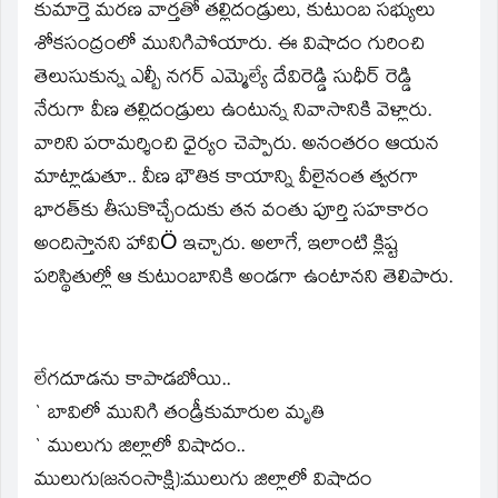
కుమార్తె మరణ వార్తతో తల్లిదండ్రులు, కుటుంబ సభ్యులు
శోకసంద్రంలో మునిగిపోయారు. ఈ విషాదం గురించి
తెలుసుకున్న ఎల్బీ నగర్ ఎమ్మెల్యే దేవిరెడ్డి సుధీర్ రెడ్డి
నేరుగా వీణ తల్లిదండ్రులు ఉంటున్న నివాసానికి వెళ్లారు.
వారిని పరామర్శించి ధైర్యం చెప్పారు. అనంతరం ఆయన
మాట్లాడుతూ.. వీణ భౌతిక కాయాన్ని వీలైనంత త్వరగా
భారత్‌కు తీసుకొచ్చేందుకు తన వంతు పూర్తి సహకారం
అందిస్తానని హావిÖ ఇచ్చారు. అలాగే, ఇలాంటి క్లిష్ట
పరిస్థితుల్లో ఆ కుటుంబానికి అండగా ఉంటానని తెలిపారు.
లేగదూడను కాపాడబోయి..
` బావిలో మునిగి తండ్రీకుమారుల మృతి
` ములుగు జిల్లాలో విషాదం..
ములుగు(జనంసాక్షి):ములుగు జిల్లాలో విషాదం