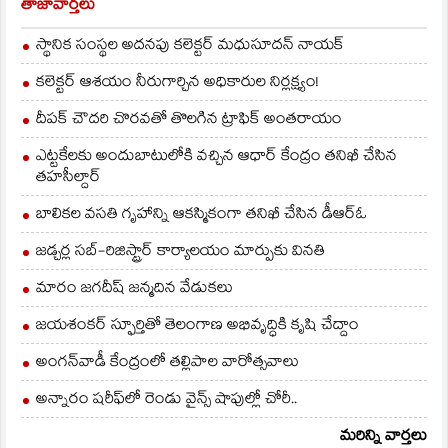
తాజావార్తలు
స్థానిక సంస్థల అదనపు కలెక్టర్ మధుసూదన్ నాయక్
కలెక్టర్ ఆశయం నీరుగార్చిన అధికారుల నిర్లక్ష్యం!
దీపక్ చౌదరి చొరవతో తొలగిన ట్రాఫిక్‌ అంతరాయం
ఎట్టకేలకు అందుబాటులోకి వచ్చిన ఆధార్ కేంద్రం తనిఖీ చేసిన
తహసీల్దార్
బాలికల వసతి గృహాన్ని ఆకస్మికంగా తనిఖీ చేసిన డీఆర్ఓ
జడ్చర్ల సబ్-రిజిస్ట్రార్ కార్యాలయం మార్పుకు వినతి
మారం జగదీష్ జన్మదిన వేడుకలు
జయశంకర్ స్ఫూర్తితో తెలంగాణ అభివృద్ధికి కృషి చేద్దాం
అంగన్‌వాడీ కేంద్రంలో తల్లిపాల వారోత్సవాలు
అన్నారం షరీఫ్‌లో రెండు వైన్స్ షాపుల్లో చోరీ..
మరిన్ని వార్తలు