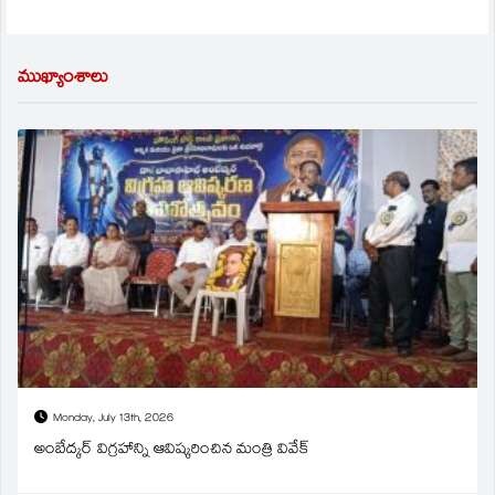
ముఖ్యాంశాలు
Monday, July 13th, 2026
అంబేద్కర్ విగ్రహాన్ని ఆవిష్కరించిన మంత్రి వివేక్