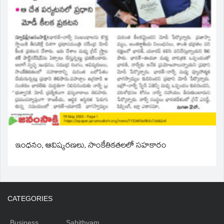
ఇంధనం, ఆవిష్కరణలు, సాంకేతికతలలో సహకారం
CATEGORIES
Business
Sahithyam