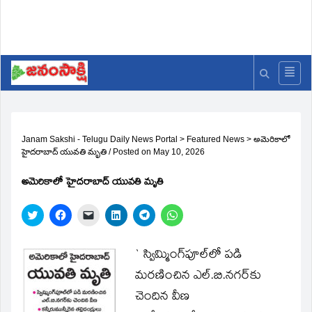
Janam Sakshi - Telugu Daily News Portal
>
Featured News
>
అమెరికాలో
హైదరాబాద్ యువతి మృతి
/
Posted on
May 10, 2026
అమెరికాలో హైదరాబాద్ యువతి మృతి
Click
Click
Click
Click
Click
Click
to
to
to
to
to
to
share
share
email
share
share
share
on
on
a
on
on
on
Twitter
Facebook
link
LinkedIn
Telegram
WhatsApp
` స్విమ్మింగ్‌పూల్‌లో పడి
(Opens
(Opens
to
(Opens
(Opens
(Opens
in
in
a
in
in
in
మరణించిన ఎల్.బి.నగర్‌కు
new
new
friend
new
new
new
window)
window)
(Opens
window)
window)
window)
చెందిన వీణ
in
new