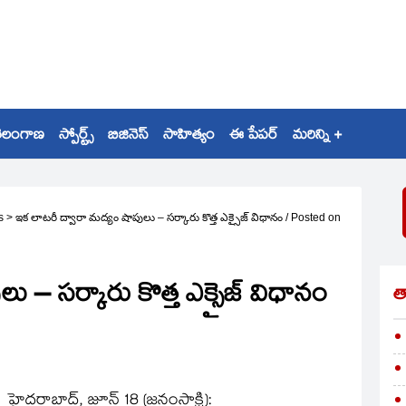
ెలంగాణ
స్పోర్ట్స్
బిజినెస్
సాహిత్యం
ఈ పేపర్
మరిన్ని +
s
>
ఇక లాటరీ ద్వారా మద్యం షాపులు – సర్కారు కొత్త ఎక్సైజ్‌ విధానం
/
Posted on
 – సర్కారు కొత్త ఎక్సైజ్‌ విధానం
త
హైదరాబాద్‌, జూన్‌ 18 (జనంసాక్షి):