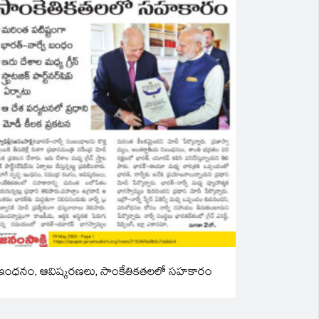
ఇంధనం, ఆవిష్కరణలు, సాంకేతికతలలో సహకారం