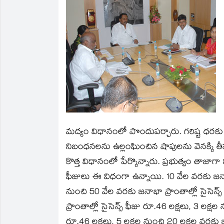
in
in
a
in
in
in
new
new
friend
new
new
new
window)
window)
(Opens
window)
window)
window)
in
new
window)
మద్యం విధానంలో పొందుపర్చారు. గరిష్ట ధరకు మిం
నిబంధనలను ఉల్లంఘించిన షాపులను వెనక్కి తీసు
కొత్త విధానంలో పేర్కొన్నారు. ప్రభుత్వం తాజాగా 
ఫీజులు ఈ విధంగా ఉన్నాయి. 10 వేల వరకు జనాభా ఉ
నుంచి 50 వేల వరకు జనాభా ప్రాంతాల్లో సైసెన్స
ప్రాంతాల్లో సైసెన్స్‌ ఫీజు రూ.46 లక్షలు, 3 లక్షల
రూ.46 లక్షలు, 5 లక్షల నుంచి 20 లక్షల వరకు జనా