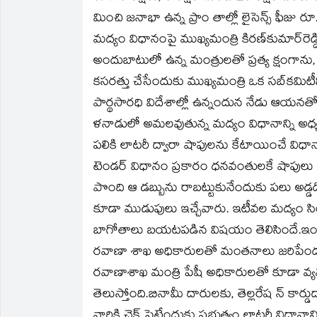
మించి జనాభా ఉన్న ప్రాం తాల్లో లైసెన్స్‌ ఫీజు 
మద్యం విధానంపై ముఖ్యమంత్రి కిరణ్‌కుమార్‌రెడ
అందుబాటులో ఉన్న మంత్రులతో ప్రత్య క్షంగాను
కసరత్తు చేసేందుకు ముఖ్యమంత్రి ఒక సబ్‌కమిటీన
పార్థసారధి విదేశాల్లో ఉన్నందున నేడు ఆయనతో 
ళనాడులో అమలవుతున్న మద్యం విధానాన్ని అధ్యయ
పలికి లాటరీ ద్వారా షాపులను కేటాయించే విధాన
టెండర్‌ విధానం ప్రకారం ధనవంతులకే షాపులు ద
పొంది ఆ డబ్బును రాబట్టుకునేందుకు పలు అడ్డద
కూడా ముడుపులు ఇచ్చేవారు. ఇటీవల మద్యం సిం
బాగోతాలు బయటపడిన విషయం తెలిసిందే.ఇందుల
రవాణా శాఖ అధికారులతో మంతనాలు జరిపేందుక
రవాణాశాఖ మంత్రి పేషీ అధికారులతో కూడా వ్యవ
తెలుస్తోంది.బినామీ దారులకు, తెల్లరేష న్‌ కార
వారికి చెక్‌ పెట్టేందుకు ప్రభుత్వం లాటరీ విధానా