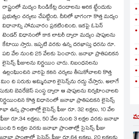
రాష్ట్రంలో మద్యం సిండికేట్ల దందాలను అరిక ట్టేందుకు
ప్రభుత్వం చర్యలు చేపట్టింది. దీనిలో భాగంగా కొత్త మద్యం
విధానాన్ని సోమవారం ప్రకటించింది. ఇకపై ఓపెన్‌
టెండర్‌ విధానంలో కాక లాటరీ ద్వారా మద్యం షాపులను
కేటాయి స్తారు. ఇప్పటి వరకు ఉన్న దరఖాస్తు ధరను రూ.
పది వేల నుంచి 25 వేలకు పెంచారు. జనాభా ప్రాతిపదికన
లైసెన్స్‌ ఫీజులను నిర్ణయిం చారు. నిబంధనలను
ఉల్లంఘించిన వారిపై కఠిన చర్యలు తీసుకోవాలని కొత్త
 చి సరుకు అమ్మినవారి లైసెన్స్‌ను రద్దు చేస్తారు. అలాగే
కుని బెవరేజెస్‌ సంస్థ ద్వారా ఆ షాపులను నిర్వహించాలని
నిర్ణయించిన కొత్త విధానంలో జనాభా ప్రాతిపదికన లైసెన్స్‌
న్న ప్రాంతాల్లో లైసెన్స్‌ ఫీజు రూ. 32 లక్షలు, 10 వేల
మ
్‌ ఫీజు రూ.34 లక్షలు, 50 వేల నుంచి 3 లక్షల వరకు జనాభా
 నుంచి 5 లక్షల వరకు జనాభా ప్రాంతాల్లో సైసెన్స్‌ ఫీజు
భా ప్రాంతాల్లో సైసెన్స్‌ ఫీజు రూ.64 లక్షలు, 20 లక్షలకు