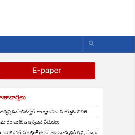
ాజావార్తలు
జడ్చర్ల సబ్-రిజిస్ట్రార్ కార్యాలయం మార్పుకు వినతి
మారం జగదీష్ జన్మదిన వేడుకలు
జయశంకర్ స్ఫూర్తితో తెలంగాణ అభివృద్ధికి కృషి చేద్దాం