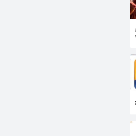
సాగిస్తూ కోట్లు గడించారు.
అక్రమార్జనపై దృష్టిసారించిన మద్యం
వ్యాపారులు పొరు రాష్ట్రాల నుంచి
పెద్ద ఎత్తున మద్యాన్ని…