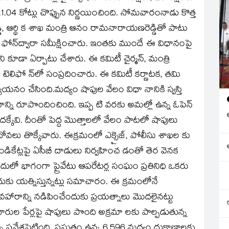
రూ.1.04 కోట్లు చొప్పున నిర్ణయించింది. సోమవారంనాడు కొత్త
్డి, ఆర్థి క శాఖ మంత్రి ఆనం రామనారాయణరెడ్డితో పాటు
, ఫోన్‌ద్వారా సమీక్షించారు. ఇంతకు ముందే ఈ విధానంపై
ి కూడా ఏర్పాటు చేశారు. ఈ కమిటీ చైర్మన్‌, మంత్రి
టెలిఫో న్‌లో సంప్రదించారు. ఈ కమిటీ కర్ణాటక, తమి
నం చేసింది.మద్యం షాపుల వేలం విధా నానికి స్వస్తి
ాన్ని రూపొందించింది. ఇప్ప టి వరకు అమల్లో ఉన్న ఓపెన్‌
క్కేవి. దీంతో పెద్ద మొత్తాలలో వేలం పాటలో షాపులు
ోవలు తొక్కేవారు. ఈక్రమంలో ఎక్సైజ్‌, పోలీసు శాఖల కు
డికేట్లపై ఏసీబీ దాడులు నిర్వహించ డంతో తెర వెనక
ో భాగంగా ప్రైవేటు ఆపరేటర్ల సంఘం ప్రతినిధి ఒకరు
ు యత్నిస్తున్నట్లు సమాచారం. ఈ క్రమంలోనే
హారాన్ని నడిపించేందుకు ప్రయత్నాలు మొదలైనట్టు
్డుదారుల పేర్లపై షాపులు పొంది అక్రమా లకు పాల్పడుతున్న
న్ని ప్రవేశపెట్టింది. ప్రస్తుతం ఉన్న 6,596 మద్యం దుకాణాలకు