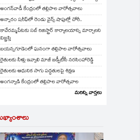
అంగన్‌వాడీ కేంద్రంలో తల్లిపాల వారోత్సవాలు
అన్నారం షరీఫ్‌లో రెండు వైన్స్ షాపుల్లో చోరీ..
కావేరమ్మపేటకు సబ్ రిజిస్ట్రార్ కార్యాలయాన్ని మార్చాలని
విజ్ఞప్తి
బయన్నగూడెంలో ఘనంగా తల్లిపాల వారోత్సవాలు
రైతులకు నీళ్లు ఇవ్వాలి మాజీ జడ్పీటీసీ నరసింహారెడ్డి
రైతులకు ఆధునిక సాగు పద్ధతులపై శిక్షణ
అంగన్వాడి కేంద్రంలో తల్లిపాల వారోత్సవాల
మరిన్ని వార్తలు
ుఖ్యాంశాలు