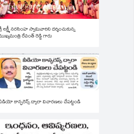
శ్రీ లక్ష్మీ నరసింహ స్వామివారిని దర్శించుకున్న
ముఖ్యమంత్రి రేవంత్ రెడ్డి గారు
వీడియో కాన్ఫరెన్స్ ద్వారా విచారణలు చేపట్టండి