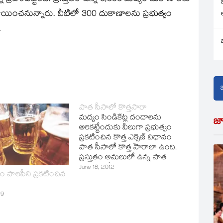
ంచనున్నారు. వీటిలో 300 దుకాణాలను ప్రభుత్వం
.
పాత సీసాలో కొత్తసారా
మద్యం సిండికేట్ల దందాలను
జ
అరికట్టేందుకు వీలుగా ప్రభుత్వం
ప్రకటించిన కొత్త ఎక్సైజ్‌ విధానం
పాత సీసాలో కొత్త సారాలా ఉంది.
ప్రస్తుతం అమలులో ఉన్న పాత
విధానంలో లొసుగులను
June 18, 2012
 పాలసీని ప్రకటించిన
ఆసరాచేసుకుని అన్ని షాపులను
బినామీల పేరుతో కొందరే
19
చేజిక్కించుకున్నారు. ప్రభుత్వం
నిర్దేశించిన ఎమ్మార్పీల కంటే ఇష్టం
వచ్చిన రేటుతో మద్యం విక్రయాలు