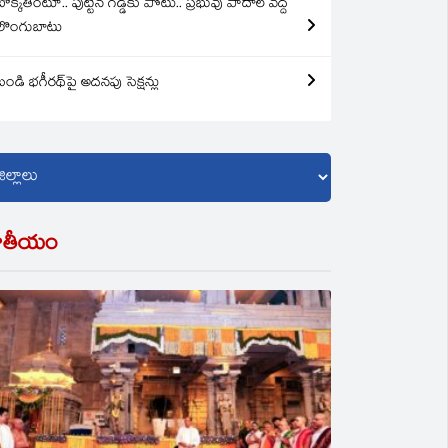
బొక్కతింటూ.. పుట్టిన గడ్డకు పోటు.. ప్రభువు పాదాల వద్ద
లొంగుబాటు
బండి భగీరథ్‌పై అదనపు సెక్షన్లు
ాతీయం