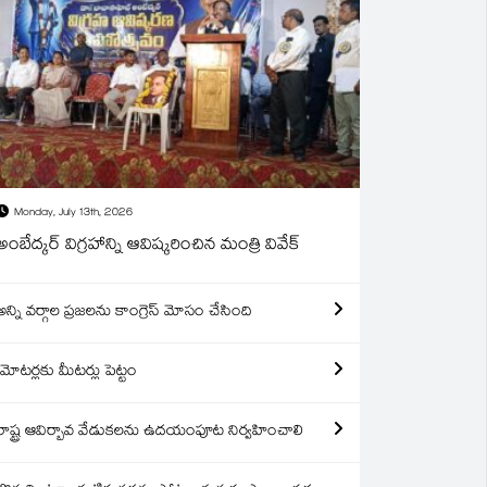
Monday, July 13th, 2026
అంబేద్కర్ విగ్రహాన్ని ఆవిష్కరించిన మంత్రి వివేక్
అన్ని వర్గాల ప్రజలను కాంగ్రెస్ మోసం చేసింది
మోటర్లకు మీటర్లు పెట్టం
రాష్ట్ర ఆవిర్బావ వేడుకలను ఉదయంపూట నిర్వహించాలి