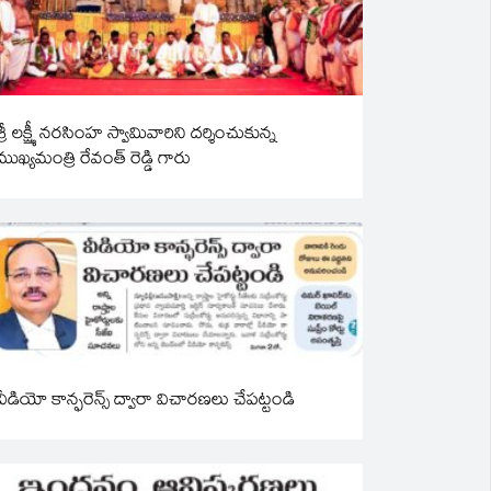
శ్రీ లక్ష్మీ నరసింహ స్వామివారిని దర్శించుకున్న
ముఖ్యమంత్రి రేవంత్ రెడ్డి గారు
వీడియో కాన్ఫరెన్స్ ద్వారా విచారణలు చేపట్టండి