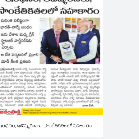
ఇంధనం, ఆవిష్కరణలు, సాంకేతికతలలో సహకారం