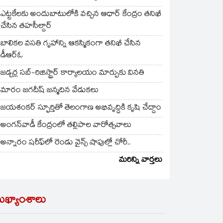
ఎట్టకేలకు అందుబాటులోకి వచ్చిన ఆధార్ కేంద్రం తనిఖీ
చేసిన తహసీల్దార్
బాలికల వసతి గృహాన్ని ఆకస్మికంగా తనిఖీ చేసిన
డీఆర్ఓ
జడ్చర్ల సబ్-రిజిస్ట్రార్ కార్యాలయం మార్పుకు వినతి
మారం జగదీష్ జన్మదిన వేడుకలు
జయశంకర్ స్ఫూర్తితో తెలంగాణ అభివృద్ధికి కృషి చేద్దాం
అంగన్‌వాడీ కేంద్రంలో తల్లిపాల వారోత్సవాలు
అన్నారం షరీఫ్‌లో రెండు వైన్స్ షాపుల్లో చోరీ..
మరిన్ని వార్తలు
ుఖ్యాంశాలు