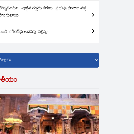
బొక్కతింటూ.. పుట్టిన గడ్డకు పోటు.. ప్రభువు పాదాల వద్ద
లొంగుబాటు
బండి భగీరథ్‌పై అదనపు సెక్షన్లు
ాతీయం