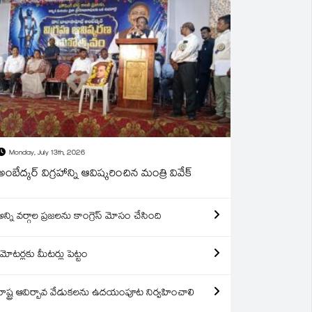
Monday, July 13th, 2026
అంబేద్కర్ విగ్రహాన్ని ఆవిష్కరించిన మంత్రి వివేక్
అన్ని వర్గాల ప్రజలను కాంగ్రెస్ మోసం చేసింది
మోటర్లకు మీటర్లు పెట్టం
రాష్ట్ర ఆవిర్బావ వేడుకలను ఉదయంపూట నిర్వహించాలి