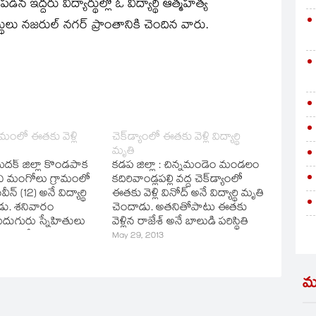
ఇద్దరు విద్యార్థుల్లో ఓ విద్యార్థి ఆత్మహత్య
లు నజరుల్‌ నగర్‌ ప్రాంతానికి చెందిన వారు.
మంలో ఈతకు వెళ్లి
చెక్‌డ్యాంలో ఈతకు వెళ్లి విద్యార్థి
మృతి
దక్‌ జిల్లా కొండపాక
కడప జిల్లా : చిన్నమండెం మండలం
 మంగోలు గ్రామంలో
కదిరివాండ్లపల్లి వద్ద చెక్‌డ్యాంలో
ీన్‌ (12) అనే విద్యార్థి
ఈతకు వెళ్లి వినోద్‌ అనే విద్యార్థి మృతి
డు. శనివారం
చెందాడు. అతనితోపాటు ఈతకు
దుగురు స్నేహితులు
వెళ్లిన రాజేశ్‌ అనే బాలుడి పరిస్థితి
శివారులోని ఒక
విషమంగా ఉంది. అతన్ని
May 29, 2013
ు వెళ్లారు. నవీన్‌
తిరుపతిలోని ఓ ఫ్రెవేటు ఆసుపత్రికి
ిగిపోవడంతో
తరలించారు.
 భయంతో ఇళ్లకు
మ
. అయితే తల్లిందడ్రులకు
తెలియకపోవడంతో