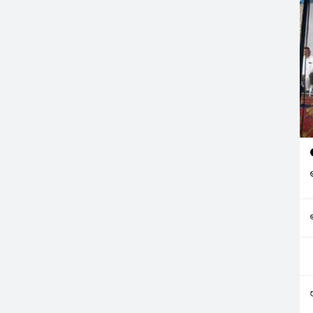
రాత్రి వరకూ
ివరికి కుంటలో నవీన్‌
ుర్తించి స్థానికులు
ు. పోలీసులు…