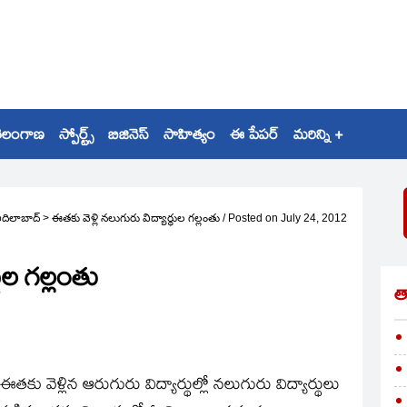
ెలంగాణ
స్పోర్ట్స్
బిజినెస్
సాహిత్యం
ఈ పేపర్
మరిన్ని +
దిలాబాద్
>
ఈతకు వెళ్లి నలుగురు విద్యార్థుల గల్లంతు
/
Posted on
July 24, 2012
థుల గల్లంతు
త
కు వెళ్లిన ఆరుగురు విద్యార్థుల్లో నలుగురు విద్యార్థులు