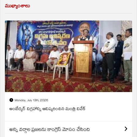
ముఖ్యాంశాలు
Monday, July 13th, 2026
అంబేద్కర్ విగ్రహాన్ని ఆవిష్కరించిన మంత్రి వివేక్
అన్ని వర్గాల ప్రజలను కాంగ్రెస్ మోసం చేసింది