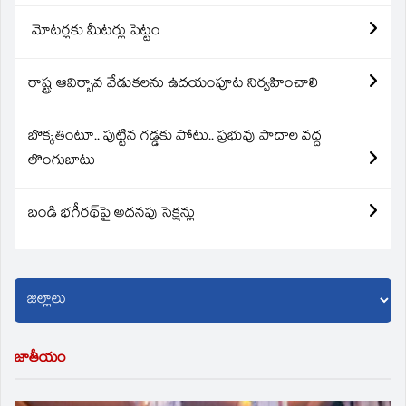
మోటర్లకు మీటర్లు పెట్టం
రాష్ట్ర ఆవిర్బావ వేడుకలను ఉదయంపూట నిర్వహించాలి
బొక్కతింటూ.. పుట్టిన గడ్డకు పోటు.. ప్రభువు పాదాల వద్ద
లొంగుబాటు
బండి భగీరథ్‌పై అదనపు సెక్షన్లు
జాతీయం