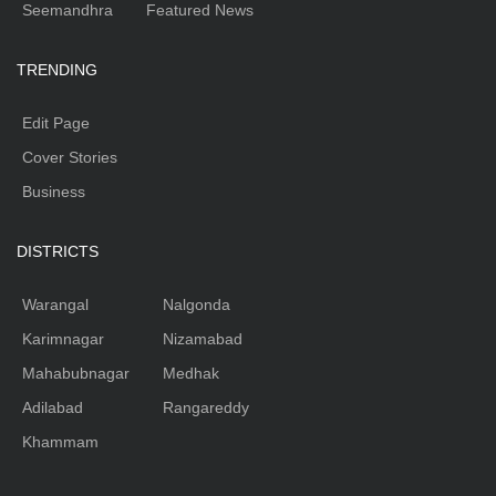
Seemandhra
Featured News
TRENDING
Edit Page
Cover Stories
Business
DISTRICTS
Warangal
Nalgonda
Karimnagar
Nizamabad
Mahabubnagar
Medhak
Adilabad
Rangareddy
Khammam