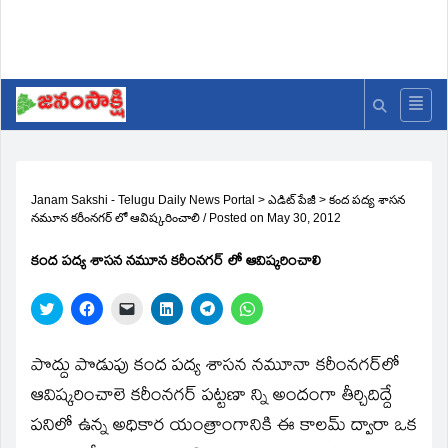
Janam Sakshi - Telugu Daily News Portal
>
ఎడిట్ పేజీ
>
కంద పద్య శాసన
నమూన కరీంనగర్‌ లో ఆవిష్కరించాలి
/
Posted on
May 30, 2012
కంద పద్య శాసన నమూన కరీంనగర్‌ లో ఆవిష్కరించాలి
Click
Click
Click
Click
Click
Click
to
to
to
to
to
to
share
share
email
share
share
share
on
on
a
on
on
on
Twitter
Facebook
link
LinkedIn
Telegram
WhatsApp
పొద్దు పొడుపు కంద పద్య శాసన నమూనా కరీంనగర్‌లో
(Opens
(Opens
to
(Opens
(Opens
(Opens
in
in
a
in
in
in
ఆవిష్కరించాలె కరీంనగర్‌ పట్టణా న్ని అందంగా తీర్చిదిద్దే
new
new
friend
new
new
new
window)
window)
(Opens
window)
window)
window)
పనిలో ఉన్న అధికార యంత్రాంగానికి ఈ కాలమ్‌ ద్వారా ఒక
in
new