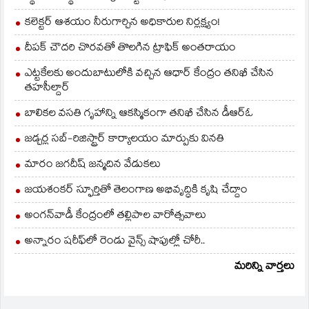
కలెక్టర్ ఆశయం నీరుగార్చిన అధికారుల నిర్లక్ష్యం!
దీపక్ చౌదరి చొరవతో తొలగిన ట్రాఫిక్‌ అంతరాయం
ఎట్టకేలకు అందుబాటులోకి వచ్చిన ఆధార్ కేంద్రం తనిఖీ చేసిన
తహసీల్దార్
బాలికల వసతి గృహాన్ని ఆకస్మికంగా తనిఖీ చేసిన డీఆర్ఓ
జడ్చర్ల సబ్-రిజిస్ట్రార్ కార్యాలయం మార్పుకు వినతి
మారం జగదీష్ జన్మదిన వేడుకలు
జయశంకర్ స్ఫూర్తితో తెలంగాణ అభివృద్ధికి కృషి చేద్దాం
అంగన్‌వాడీ కేంద్రంలో తల్లిపాల వారోత్సవాలు
అన్నారం షరీఫ్‌లో రెండు వైన్స్ షాపుల్లో చోరీ..
మరిన్ని వార్తలు