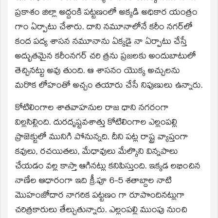
ప్రకాశం జిల్లా అద్దంకి పట్టణంలో అక్కడి అధికార యంత్రం
గాం ఏర్పాటు చేశారు. దాని నమూనాలోనే కరీం నగర్‌లో
కంద పద్య శాసన నమూనాను ఏక్కడై నా ఏర్పాటు చేస్తే
అద్భుతమైన కరీంనగర్‌ చరి త్రను ప్రజలకు అందుబాటులో
తెచ్చినట్టు అవు తుంది. ఆ శాసనం యొక్క అచ్చులను
మరొక లోహంతో అచ్చం తయారు చేసే నిపుణులు ఉన్నారు.
కోటిలింగాల శాతవాహనుల రాజ ధాని నగరంగా
విల్లసిల్లింది. దురదృష్టవశాత్తు కోటిలింగాల ఎల్లంపల్లి
ప్రాజెక్టులో మునిగి పోనున్నది. దీని పట్ల రాష్ట్ర వ్యాప్తంగా
కవులు, రచయితలు, మేధావులు మేల్కొని విన్నపాలు
చేయడం వల్ల కాస్తా ఆగినట్లు కనిపిస్తుంది. ఇక్కడ లభించిన
నాణేల ఆధారంగా ఇది క్రీ.పూ 6-5 శతాబ్దాల నాటి
మొహంజోదార నాగరిక పట్టణం గా రూపొందినట్లుగా
చరిత్రకారులు తేల్చుతున్నారు. ఎల్లంపల్లి ముంపు నుంచి