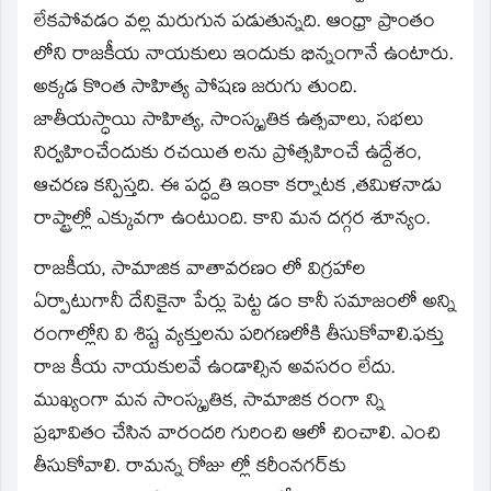
లేకపోవడం వల్ల మరుగున పడుతున్నది. ఆంధ్రా ప్రాంతం
లోని రాజకీయ నాయకులు ఇందుకు భిన్నంగానే ఉంటారు.
అక్కడ కొంత సాహిత్య పోషణ జరుగు తుంది.
జాతీయస్ధాయి సాహిత్య, సాంస్కృతిక ఉత్సవాలు, సభలు
నిర్వహించేందుకు రచయిత లను ప్రోత్సహించే ఉద్దేశం,
ఆచరణ కన్పిస్తది. ఈ పద్ధ్దతి ఇంకా కర్నాటక ,తమిళనాడు
రాప్ట్రాల్లో ఎక్కువగా ఉంటుంది. కాని మన దగ్గర శూన్యం.
రాజకీయ, సామాజిక వాతావరణం లో విగ్రహాల
ఏర్పాటుగానీ దేనికైనా పేర్లు పెట్ట డం కానీ సమాజంలో అన్ని
రంగాల్లోని వి శిష్ట వ్యక్తులను పరిగణలోకి తీసుకోవాలి.ఫక్తు
రాజ కీయ నాయకులవే ఉండాల్సిన అవసరం లేదు.
ముఖ్యంగా మన సాంస్కృతిక, సామాజిక రంగా న్ని
ప్రభావితం చేసిన వారందరి గురించి ఆలో చించాలి. ఎంచి
తీసుకోవాలి. రామన్న రోజు ల్లో కరీంనగర్‌కు