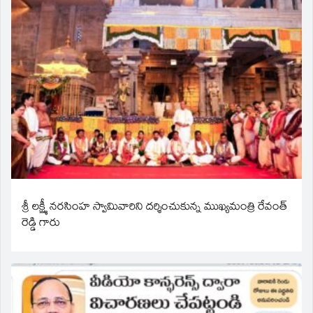
శ్రీ లక్ష్మీ నరసింహ స్వామివారిని దర్శించుకున్న ముఖ్యమంత్రి రేవంత్
రెడ్డి గారు