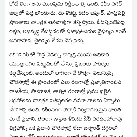
కోటి లింగాలను ముంపును రక్షించాల్సి ఉంది. కరీం నగర్‌
జిల్లాలో పెద్ద బొంకూరు, దూళికట్ట, కదం బపూర్‌, పొట్లపెల్లి
ప్రాంతాలు చారిత్రక ఆనవాళ్లుగా కన్పిస్తాయి. వీటన్నింటిపట్ల
రక్షణ, అభివృద్ది చేపట్టడంలో ప్రజాప్రతినిధుల వైఫల్యం కంటే
అవగాహన, చైతన్యం లేదని చెప్పవచ్చు.
కరీంనగర్‌లో రోడ్ల వెడల్పు కార్యక్ర మంను అధికార
యంత్రాంగం పట్టుదలతో చే స్తూ ప్రజలకు సౌకర్యం
కల్గచేస్తుంది. అందులో భాగంగానే కొత్తగా వెలుస్తున్న
చౌరస్తాల్లో ఈ ప్రాంతంలో పలు రంగాల్లో ప్రఖ్యాతిగాంచిన
రాజకీయ, సామాజిక, తాత్విక రంగాల్లో ప్రము ఖలైన
విగ్రహాలను చారిత్రక విశిష్టతగల నమూ నాలను ఏర్పాటు
చేయాల్సి ఉంది. కరీంనగర్‌ జిల్లాకే గర్వకారణమైన భారత
మాజీ ప్రధాని, తెలంగాణ వైతాళికుడు పీివీ నరసింహారావు
విగ్రహాన్ని ఒక ప్రధాన చౌరస్తాల్లో లేదా బస్టాండ్‌ దగ్గరలో