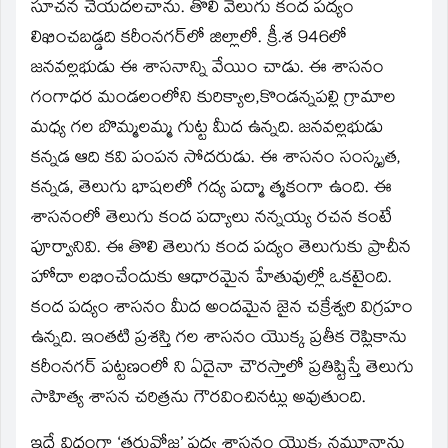
window)
సూచన చేయదలచాను. తొలి వెలుగు కంద పద్యం
లిఖించబడ్డది కరీంనగర్‌లో జిల్లాలో. క్రీ.శ 946లో
జనవల్లభుడు ఈ శాసనాన్ని వేయిం చాడు. ఈ శాసనం
గంగాధర మండలంలోని కురిక్యాల,కొండన్నపల్లి గ్రామాల
మధ్య గల బొమ్మలమ్మ గుట్ట మీద ఉన్నది. జనవల్లభుడు
కన్నడ ఆది కవి పంపన సోదరుడు. ఈ శాసనం సంస్కృత,
కన్నడ, తెలుగు భాషలలో గద్య పద్మా త్మకంగా ఉంది. ఈ
శాసనంలో తెలుగు కంద పద్యాలు నన్నయ్య రచన కంటే
పూర్వానివి. ఈ తొలి తెలుగు కంద పద్యం తెలుగుకు ప్రాచీన
హోదా లభించేందుకు ఆధారమైన హేతువుల్లో ఒకటైంది.
కంద పద్యం శాసనం మీద అందమైన జైన చక్రేశ్వరి విగ్రహం
ఉన్నది. ఇంతటి ప్రశస్తి గల శాసనం యొక్క ప్రతీక రెప్లికాను
కరీంనగర్‌ పట్టణంలో ని ఏదైనా చౌరస్తాలో ప్రతిష్టిస్తే తెలుగు
సాహిత్య శాసన చరిత్రను గౌరవించినట్లు అవుతుంది.
ఇదే విధంగా ‘తరువోజ’ పద్య శాసనం యొక్క నమూనాను