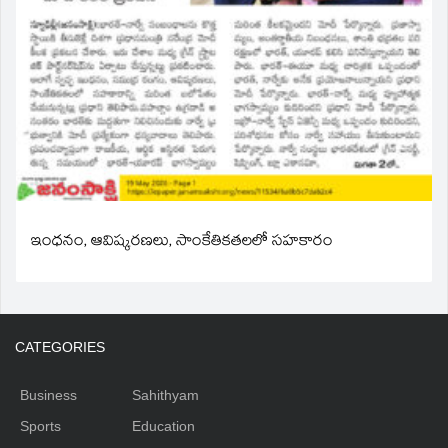
ఇంధనం, ఆవిష్కరణలు, సాంకేతికతలలో సహకారం
CATEGORIES
Business
Sahithyam
Sports
Education