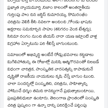
ఏర్పాటు చేస్తే బాగుంటుంది. అలాగే కరీంనగర్‌ కు చెందిన
ప్రఖ్యాత న్యాయమూర్తి ,నిజాం కాలంలో అంతర్జాతీయ
గుర్తింపు పొం దిన జస్టిస్‌ కుమారయ్య, కొమరంభీం
చరిత్రను వెలికి తీసి నవలగా అందించి ,గోండు భాషకు
అక్షరాలు సమకూర్చిన సాహు (శనిగరం వెంక టేశ్వర్లు),
సినిమా రంగం నుంచి బీయస్‌ నారా యణ ఇట్లాంటి వాళ్ల
విగ్రహాల ఏర్పాటును పరి శీలిస్తే బాగుంటుంది.
సమాజంలో అభివృద్ధి అంటేనే రోడ్లు,భవనాలు కట్టడాలు
మిగిలిపోతున్న ఈ రోజుల్లో మనిషి ఆత్మగౌరవంతో నిలబడే
విధంగా చారిత్రక, సాంస్కృతిక వారసత్వన్ని కాపాడుకునే
దృష్టితో రాజకీయ నాయకులు కృషి చేస్తే బాగుం టుంది.
చాలా సందర్భల్లో సంస్కృతిని, చరిత్రను, సాహిత్యాన్ని
పోషించే ధర్మం తమది కానట్టుగానే ప్రభుత్వాలుంటాయి,
ప్రజప్రతినిధులూ ఉంటారు. తెలంగాణ ప్రాంతంలో సంస్కృతి
చరిత్ర పుష్కలం గా ఉన్నా దాన్ని పరిరక్షించే పట్టంపు