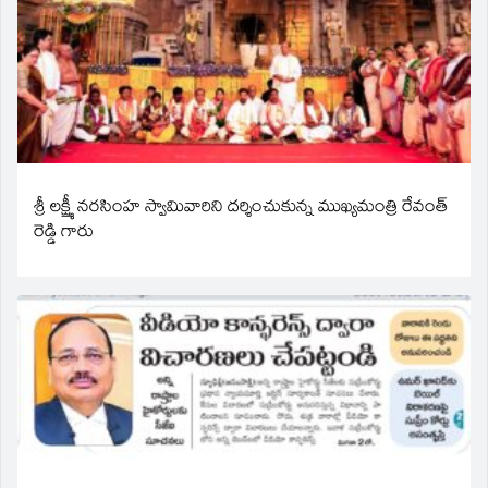
శ్రీ లక్ష్మీ నరసింహ స్వామివారిని దర్శించుకున్న ముఖ్యమంత్రి రేవంత్
రెడ్డి గారు