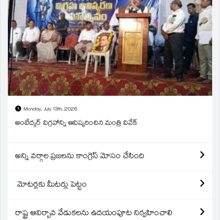
Monday, July 13th, 2026
అంబేద్కర్ విగ్రహాన్ని ఆవిష్కరించిన మంత్రి వివేక్
అన్ని వర్గాల ప్రజలను కాంగ్రెస్ మోసం చేసింది
మోటర్లకు మీటర్లు పెట్టం
రాష్ట్ర ఆవిర్బావ వేడుకలను ఉదయంపూట నిర్వహించాలి