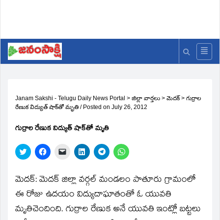
Janam Sakshi - Telugu Daily News Portal
>
జిల్లా వార్తలు
>
మెదక్
>
గుర్రాల
రేణుక విద్యుత్‌ షాక్‌తో మృతి
/
Posted on
July 26, 2012
గుర్రాల రేణుక విద్యుత్‌ షాక్‌తో మృతి
Click
Click
Click
Click
Click
Click
to
to
to
to
to
to
share
share
email
share
share
share
on
on
a
on
on
on
Twitter
Facebook
link
LinkedIn
Telegram
WhatsApp
మెదక్‌: మెదక్‌ జిల్లా వర్గల్‌ మండలం పాతూరు గ్రామంలో
(Opens
(Opens
to
(Opens
(Opens
(Opens
in
in
a
in
in
in
ఈ రోజు ఉదయం విద్యుదాఘాతంతో ఓ యువతి
new
new
friend
new
new
new
window)
window)
(Opens
window)
window)
window)
మృతిచెందింది. గుర్రాల రేణుక అనే యువతి ఇంట్లో బట్టలు
in
new