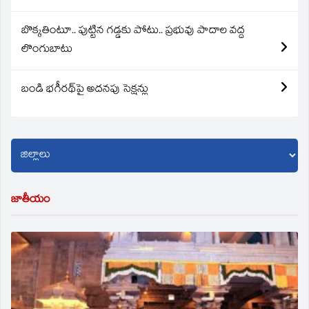
బొక్కతింటూ.. పుట్టిన గడ్డకు పోటు.. ప్రభువు పాదాల వద్ద
లొంగుబాటు
బండి భగీరథ్‌పై అదనపు సెక్షన్లు
జాతీయం