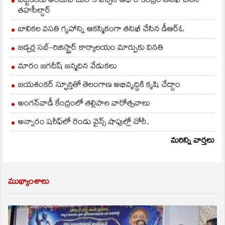
ఎట్టకేలకు అందుబాటులోకి వచ్చిన ఆధార్ కేంద్రం తనిఖీ చేసిన
తహసీల్దార్
బాలికల వసతి గృహాన్ని ఆకస్మికంగా తనిఖీ చేసిన డీఆర్ఓ
జడ్చర్ల సబ్-రిజిస్ట్రార్ కార్యాలయం మార్పుకు వినతి
మారం జగదీష్ జన్మదిన వేడుకలు
జయశంకర్ స్ఫూర్తితో తెలంగాణ అభివృద్ధికి కృషి చేద్దాం
అంగన్‌వాడీ కేంద్రంలో తల్లిపాల వారోత్సవాలు
అన్నారం షరీఫ్‌లో రెండు వైన్స్ షాపుల్లో చోరీ..
మరిన్ని వార్తలు
ముఖ్యాంశాలు