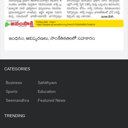
ఇంధనం, ఆవిష్కరణలు, సాంకేతికతలలో సహకారం
CATEGORIES
Business
Sahithyam
Sports
Education
Seemandhra
Featured News
TRENDING