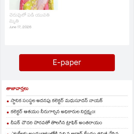
ఉదయం బట్టలు ఉతికి
చేసి విచారణ చేపట్టారు.
ఆరేస్తుండగా విద్యుత్‌ షాక్‌
వ్యవసాయ భూమిలో వేసిన
చెరువులో పడి యువతి
తగిలి తీవ్రంగా
బోర్‌ పడకపోవడంతోపాటు
మృతి
గాయపడింది. గాయపడిన
అప్పులు పెరిగిపోవడం
యువతిని కుటుంబసభ్యులు
కారణంగా యాదయ్య
June 17, 2026
చికిత్స నిమిత్తం ఆసుపత్రికి
ఆత్మహత్య చేసుకున్నట్లు
తరలిస్తుండగా మార్గ
కుటుంబసభ్యులు తెలిపారు.
మధ్యలో చనిపోయింది.
తాజావార్తలు
స్థానిక సంస్థల అదనపు కలెక్టర్ మధుసూదన్ నాయక్
కలెక్టర్ ఆశయం నీరుగార్చిన అధికారుల నిర్లక్ష్యం!
దీపక్ చౌదరి చొరవతో తొలగిన ట్రాఫిక్‌ అంతరాయం