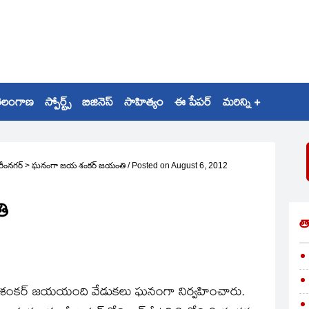
ెలంగాణ
స్పోర్ట్స్
బిజినెస్
సాహిత్యం
ఈ పేపర్
మరిన్ని +
రీంనగర్
>
ఘనంగా జయ శంకర్‌ జయంతి
/
Posted on
August 6, 2012
ి
త
‌ జయశంకర్‌ జయయంది వేడుకలు ఘనంగా నిర్వహించారు.