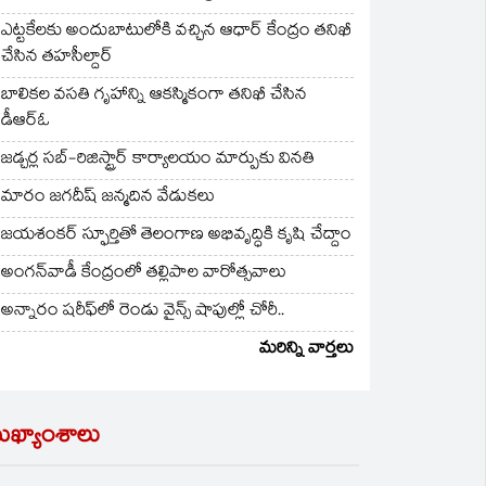
ఎట్టకేలకు అందుబాటులోకి వచ్చిన ఆధార్ కేంద్రం తనిఖీ
చేసిన తహసీల్దార్
బాలికల వసతి గృహాన్ని ఆకస్మికంగా తనిఖీ చేసిన
డీఆర్ఓ
జడ్చర్ల సబ్-రిజిస్ట్రార్ కార్యాలయం మార్పుకు వినతి
మారం జగదీష్ జన్మదిన వేడుకలు
జయశంకర్ స్ఫూర్తితో తెలంగాణ అభివృద్ధికి కృషి చేద్దాం
అంగన్‌వాడీ కేంద్రంలో తల్లిపాల వారోత్సవాలు
అన్నారం షరీఫ్‌లో రెండు వైన్స్ షాపుల్లో చోరీ..
మరిన్ని వార్తలు
ుఖ్యాంశాలు