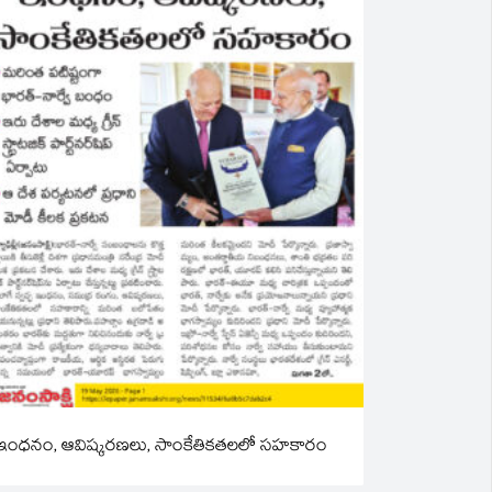
ఇంధనం, ఆవిష్కరణలు, సాంకేతికతలలో సహకారం