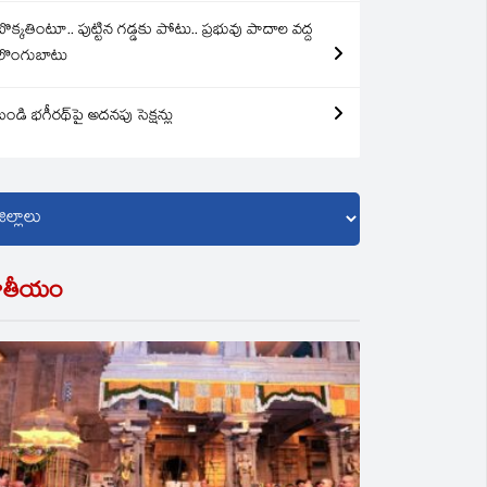
బొక్కతింటూ.. పుట్టిన గడ్డకు పోటు.. ప్రభువు పాదాల వద్ద
లొంగుబాటు
బండి భగీరథ్‌పై అదనపు సెక్షన్లు
ాతీయం