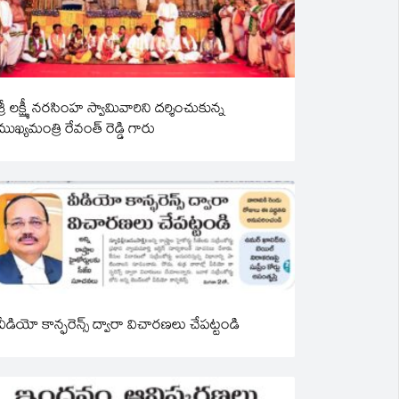
శ్రీ లక్ష్మీ నరసింహ స్వామివారిని దర్శించుకున్న
ముఖ్యమంత్రి రేవంత్ రెడ్డి గారు
వీడియో కాన్ఫరెన్స్ ద్వారా విచారణలు చేపట్టండి