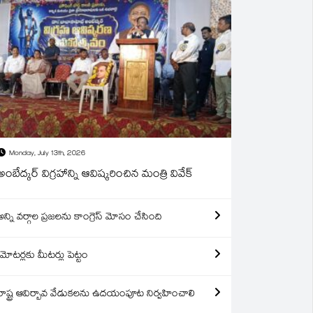
Monday, July 13th, 2026
అంబేద్కర్ విగ్రహాన్ని ఆవిష్కరించిన మంత్రి వివేక్
అన్ని వర్గాల ప్రజలను కాంగ్రెస్ మోసం చేసింది
మోటర్లకు మీటర్లు పెట్టం
రాష్ట్ర ఆవిర్బావ వేడుకలను ఉదయంపూట నిర్వహించాలి