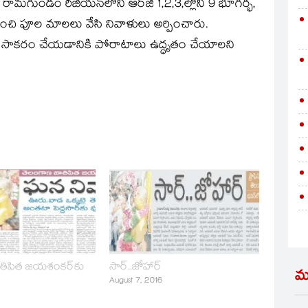
రామగుండం రీజియన్‌లోని ఆర్‌జీ 1,2,3,ల్లోని 9 భూగర్భ,
ఉంచి పూల మాలలు వేసి నివాళులు అర్పించారు.
సాకరం చేయడానికి పోరాటాలు ఉద్ధృతం చేయాలని
తిపిత జయశంకర్‌కు
సార్‌..జోహార్‌
మ
August 7, 2016