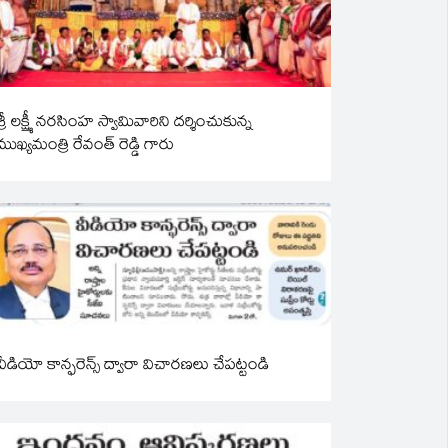
శ్రీ లక్ష్మీ నరసింహ స్వామివారిని దర్శించుకున్న
ముఖ్యమంత్రి రేవంత్ రెడ్డి గారు
వీడియో కాన్ఫరెన్స్ ద్వారా విచారణలు చేపట్టండి