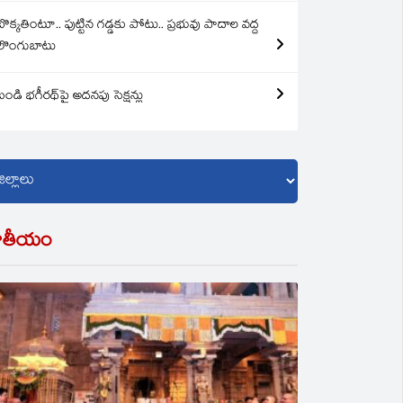
బొక్కతింటూ.. పుట్టిన గడ్డకు పోటు.. ప్రభువు పాదాల వద్ద
లొంగుబాటు
బండి భగీరథ్‌పై అదనపు సెక్షన్లు
ాతీయం