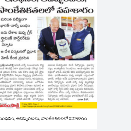
ఇంధనం, ఆవిష్కరణలు, సాంకేతికతలలో సహకారం