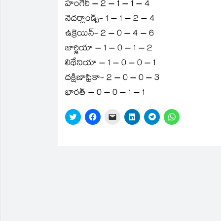
హంగేరీ – 2 – 1 – 1 – 4
నెదర్లాండ్స్‌- 1 – 1 – 2 – 4
ఉక్రెయిన్‌- 2 – 0 – 4 – 6
జార్జియా – 1 – 0 – 1 – 2
లిథేనియా – 1 – 0 – 0 – 1
దక్షిణాఫ్రికా- 2 – 0 – 0 – 3
భారత్‌ – 0 – 0 – 1 – 1
Click
Click
Click
Click
Click
Click
to
to
to
to
to
to
share
share
email
share
share
share
on
on
a
on
on
on
Twitter
Facebook
link
LinkedIn
Telegram
WhatsApp
(Opens
(Opens
to
(Opens
(Opens
(Opens
in
in
a
in
in
in
new
new
friend
new
new
new
window)
window)
(Opens
window)
window)
window)
in
new
window)