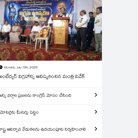
Monday, July 13th, 2026
అంబేద్కర్ విగ్రహాన్ని ఆవిష్కరించిన మంత్రి వివేక్
అన్ని వర్గాల ప్రజలను కాంగ్రెస్ మోసం చేసింది
మోటర్లకు మీటర్లు పెట్టం
రాష్ట్ర ఆవిర్బావ వేడుకలను ఉదయంపూట నిర్వహించాలి