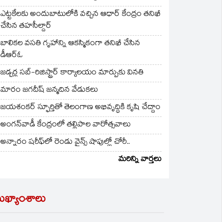
ఎట్టకేలకు అందుబాటులోకి వచ్చిన ఆధార్ కేంద్రం తనిఖీ
చేసిన తహసీల్దార్
బాలికల వసతి గృహాన్ని ఆకస్మికంగా తనిఖీ చేసిన
డీఆర్ఓ
జడ్చర్ల సబ్-రిజిస్ట్రార్ కార్యాలయం మార్పుకు వినతి
మారం జగదీష్ జన్మదిన వేడుకలు
జయశంకర్ స్ఫూర్తితో తెలంగాణ అభివృద్ధికి కృషి చేద్దాం
అంగన్‌వాడీ కేంద్రంలో తల్లిపాల వారోత్సవాలు
అన్నారం షరీఫ్‌లో రెండు వైన్స్ షాపుల్లో చోరీ..
మరిన్ని వార్తలు
ుఖ్యాంశాలు