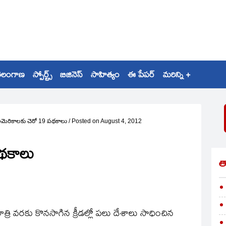
ెలంగాణ
స్పోర్ట్స్
బిజినెస్
సాహిత్యం
ఈ పేపర్
మరిన్ని +
అమెరికాలకు చెరో 19 పథకాలు
/
Posted on
August 4, 2012
పథకాలు
త
త్రి వరకు కొనసాగిన క్రీడల్లో పలు దేశాలు సాధించిన